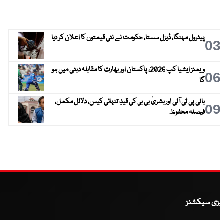
پیٹرول مہنگا، ڈیزل سستا، حکومت نے نئی قیمتوں کا اعلان کر دیا
0
ویمنز ایشیا کپ 2026، پاکستان اور بھارت کا مقابلہ دبئی میں ہو
0
گا
بانی پی ٹی آئی اور بشریٰ بی بی کی قیدِ تنہائی کیس، دلائل مکمل،
0
فیصلہ محفوظ
یزی سیکشنز