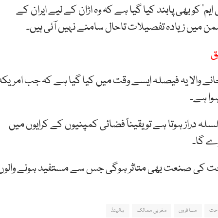
‘ کو بھی پابند کیا گیا ہے کہ وہ اڑان کے لیے ایران کے
میں زیادہ تفصیلات تاحال سامنے نہیں آئی ہیں۔
ق
 والا یہ فیصلہ ایسے وقت میں کیا گیا ہے کہ جب امریکہ
ہوا ہے۔
لہ دراز ہوتا ہے تو یقیناً فضائی کمپنیوں کے کرایوں میں
ڑے گا۔
سیاحت کی صنعت بھی متاثر ہوگی جس سے مستفید ہونے والوں
حت
مسافروں
مغربی ممالک
ہالینڈ