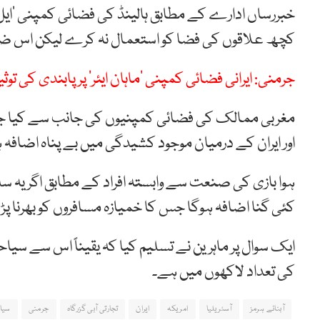
خبررساں ادارے کے مطابق ہالینڈ کی فضائی کمپنی ’ایل ایم
کچھ علاقوں کی فضا کو استعمال نہ کرے لیکن اس ضمن 
جرمنی: ایرانی فضائی کمپنی ’ماہان ایئر‘ پر پابندی کی توثی
مغربی ممالک کی فضائی کمپنیوں کی جانب سے کیا جانے
اور ایران کے درمیان موجود کشیدگی میں بے پناہ اضافہ 
ہوا بازی کی صنعت سے وابستہ افراد کے مطابق اگر یہ سلس
کئی گنا اضافہ ہوگا جس کا خمیازہ مسافروں کو بھرنا پ
ایک سوال پر ماہرین نے تسلیم کیا کہ یقیناً اس سے 
کی تعداد لاکھوں میں ہے۔
آبنائے ہرمز
آسٹریلیا
امریکہ
ایران
تجارتی آبی گزرگاہ
جرمنی
سیا