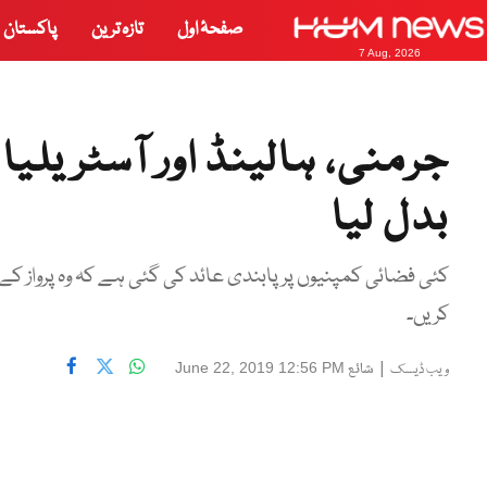
صفحۂ اول
تازہ ترین
پاکستان
7 Aug, 2026
جرمنی، ہالینڈ اور آسٹریلی
بدل لیا
کئی فضائی کمپنیوں پر پابندی عائد کی گئی ہے کہ وہ پرواز کے لیے ب
کریں۔
|
شائع
June 22, 2019 12:56 PM
ویب ڈیسک