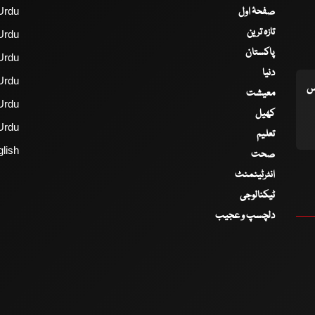
صفحۂ اول
Urdu
تازہ ترین
Urdu
پاکستان
Urdu
دنیا
Urdu
اس
معیشت
Urdu
کھیل
Urdu
تعلیم
lish
صحت
انٹرٹینمنٹ
ٹیکنالوجی
دلچسپ و عجیب