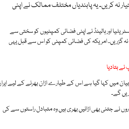
 اختیار نہ کریں۔ یہ پابندیاں مختلف ممالک نے اپنی
ٹریلیا اور ہالینڈ نے اپنی فضائی کمپنیوں کو سختی سے
سے نہ گزریں۔ امریکہ کی فضائی کمپنی کو اس سے قبل یہی
نے بتادیا
یان میں کہا گیا ہے اس کے طیارے اڑان بھرنے کے لیے ایرا
ریں گے۔
 20 جون سے اس کے طیاروں نے جتنی بھی اڑانیں بھری ہیں وہ متبادل راستوں سے کی