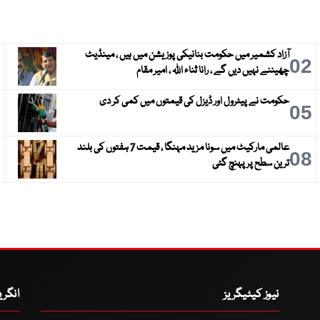
آزاد کشمیر میں حکومت بنانیکی پوزیشن میں ہیں ، مینڈیٹ
3
02
چھیننے نہیں دیں گے ، رانا ثناء اللہ ، امیر مقام
حکومت نے پیٹرول اور ڈیزل کی قیمتوں میں کمی کر دی
6
05
عالمی مارکیٹ میں سونا مزید مہنگا ، قیمت 7 ہفتوں کی بلند
9
08
ترین سطح پر پہنچ گئی
نیوز کیٹیگریز
انگر