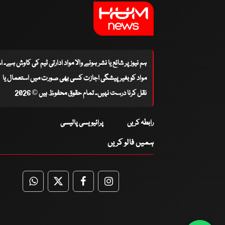
ہم نیوز پر شائع یا نشر ہونے والا مواد ادارتی ٹیم کی کاوش ہے۔ 
مواد کو بغیر پیشگی اجازت کسی بھی صورت میں استعمال یا
نقل کرنا درست نہیں۔ تمام حقوق محفوظ ہیں © 2026
رابطہ کریں
پرائیویسی پالیسی
ہمیں فالو کریں
WhatsApp
Twitter
Facebook
Facebook