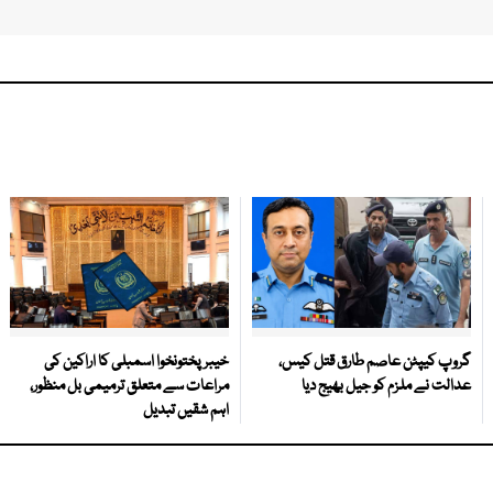
گروپ کیپٹن عاصم طارق قتل کیس،
خیبرپختونخوا اسمبلی کا اراکین کی
عدالت نے ملزم کو جیل بھیج دیا
مراعات سے متعلق ترمیمی بل منظور،
اہم شقیں تبدیل