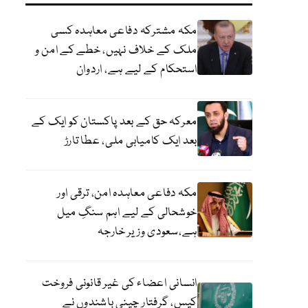
مکہ مشترکہ دفاعی معاہدہ کسی
ملک کے خلاف نہیں، خطے کے امن و
استحکام کے لیے ہے، اردوان
معرکہ حق کے بعد پاکستان کو ایک کے
بعد ایک کامیابی ملی، عطا تارڑ
مکہ دفاعی معاہدہ امن، ترقی اور
خوشحالی کے لیے اہم سنگِ میل
ہے،سعودی وزیر خارجہ
انسانی اعضاء کی غیر قانونی فروخت
کیس، گرفتار چینی باشندوں نے