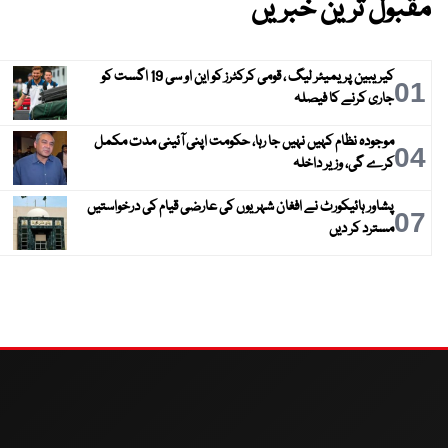
مقبول ترین خبریں
کیریبین پریمیئر لیگ ، قومی کرکٹرز کو این او سی 19 اگست کو
01
جاری کرنے کا فیصلہ
موجودہ نظام کہیں نہیں جا رہا، حکومت اپنی آئینی مدت مکمل
04
کرے گی، وزیر داخلہ
پشاور ہائیکورٹ نے افغان شہریوں کی عارضی قیام کی درخواستیں
07
مسترد کر دیں