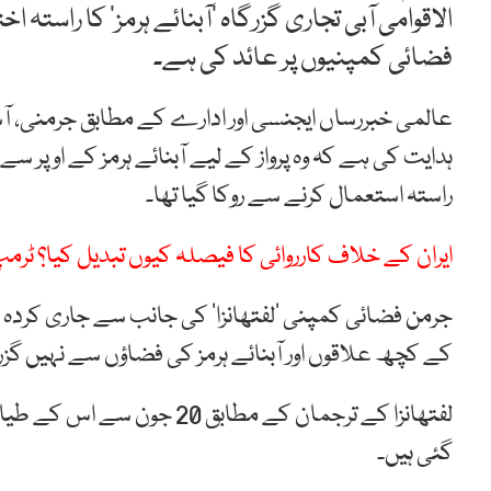
الاقوامی آبی تجاری گزرگاہ ’آبنائے ہرمز‘ کا راستہ
فضائی کمپنیوں پر عائد کی ہے۔
عالمی خبررساں ایجنسی اور ادارے کے مطابق جرمنی، آس
ہدایت کی ہے کہ وہ پرواز کے لیے آبنائے ہرمز کے اوپر 
راستہ استعمال کرنے سے روکا گیا تھا۔
ایران کے خلاف کارروائی کا فیصلہ کیوں تبدیل کیا؟ ٹرمپ 
جرمن فضائی کمپنی ’لفتھانزا‘ کی جانب سے جاری کردہ ب
کے کچھ علاقوں اور آبنائے ہرمز کی فضاؤں سے نہیں گز
لفتھانزا کے ترجمان کے مطابق
گئی ہیں۔