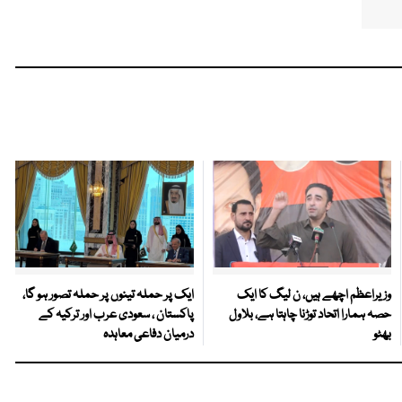
وزیراعظم اچھے ہیں، ن لیگ کا ایک
ایک پر حملہ تینوں پر حملہ تصور ہو گا،
حصہ ہمارا اتحاد توڑنا چاہتا ہے، بلاول
پاکستان ، سعودی عرب اور ترکیہ کے
بھٹو
درمیان دفاعی معاہدہ