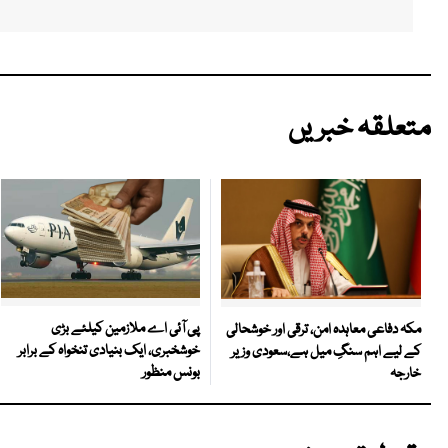
متعلقہ خبریں
پی آئی اے ملازمین کیلئے بڑی
مکہ دفاعی معاہدہ امن، ترقی اور خوشحالی
خوشخبری، ایک بنیادی تنخواہ کے برابر
کے لیے اہم سنگِ میل ہے،سعودی وزیر
بونس منظور
خارجہ