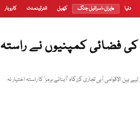
دنیا
ایران-اسرائیل جنگ
کھیل
انٹرٹینمنٹ
کاروبار
ا کی فضائی کمپنیوں نے راستہ
ین الاقوامی آبی تجاری گزرگاہ ’آبنائے ہرمز‘ کا راستہ اختیار نہ