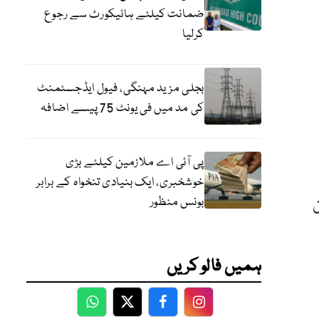
ضمانت کیلئے ہائیکورٹ سے رجوع
کرلیا
بجلی مزید مہنگی، فیول ایڈجسٹمنٹ
کی مد میں فی یونٹ 75 پیسے اضافہ
پی آئی اے ملازمین کیلئے بڑی
خوشخبری، ایک بنیادی تنخواہ کے برابر
بونس منظور
ن
ہمیں فالو کریں
WhatsApp
Twitter
Facebook
Facebook