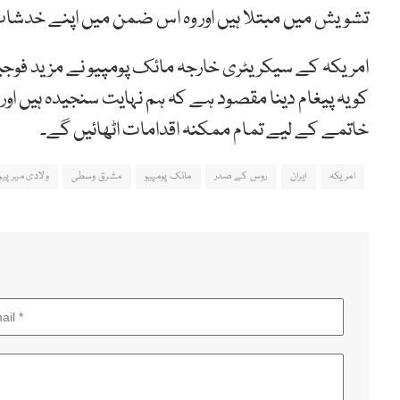
تشویش میں مبتلا ہیں اور وہ اس ضمن میں اپنے خدشات 
امریکہ کے سیکریٹری خارجہ مائک پومپیو نے مزید فوجیوں
کو یہ پیغام دینا مقصود ہے کہ ہم نہایت سنجیدہ ہیں او
خاتمے کے لیے تمام ممکنہ اقدامات اٹھائیں گے۔
امریکہ
ایران
روس کے صدر
مائک پومپیو
مشرق وسطیٰ
ولادی میر پیو