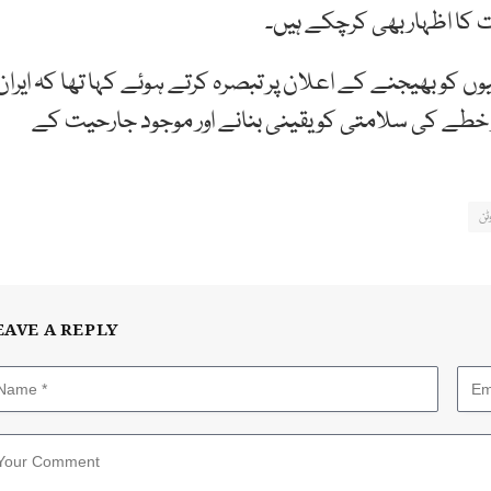
کا اظہار بھی کرچکے ہیں۔
 کو بھیجنے کے اعلان پر تبصرہ کرتے ہوئے کہا تھا کہ ایران
ر خطے کی سلامتی کو یقینی بنانے اور موجود جارحیت کے
ٹن
EAVE A REPLY