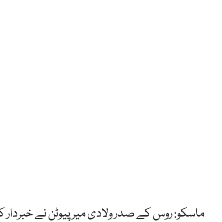
ماسکو: روس کے صدر ولادی میر پیوٹن نے خبردار 