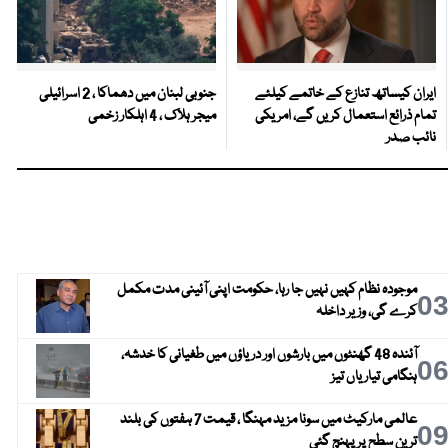
ایران کیساتھ تنازع کے خاتمے کیلئے
جنوبی لبنان میں دھماکا ، 2 اسرائیلی
تمام ذرائع استعمال کریں گے، امریکی
میجر ہلاک ، 4 اہلکار زخمی
نائب صدر
موجودہ نظام کہیں نہیں جا رہا، حکومت اپنی آئینی مدت مکمل
0
کرے گی، وزیر داخلہ
آئندہ 48 گھنٹوں میں بارشوں اور دریاؤں میں طغیانی کا خدشہ،
0
ہنگامی تیاریاں تیز
عالمی مارکیٹ میں سونا مزید مہنگا ، قیمت 7 ہفتوں کی بلند
0
ترین سطح پر پہنچ گئی