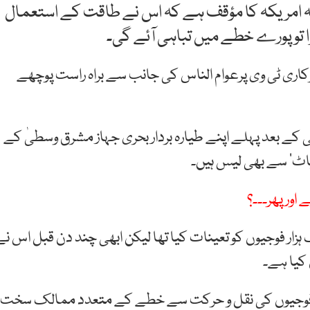
ا کہ امریکہ کا مؤقف ہے کہ اس نے طاقت کے استعمال
ا تو پورے خطے میں تباہی آئے گی۔
سرکاری ٹی وی پرعوام الناس کی جانب سے براہ راست پوچھے
 کے بعد پہلے اپنے طیارہ بردار بحری جہاز مشرق وسطیٰ کے
یاٹ‘ سے بھی لیس ہیں۔
اور پھر۔۔۔؟
زار فوجیوں کو تعینات کیا تھا لیکن ابھی چند دن قبل اس نے
 کیا ہے۔
ر فوجیوں کی نقل و حرکت سے خطے کے متعدد ممالک سخت