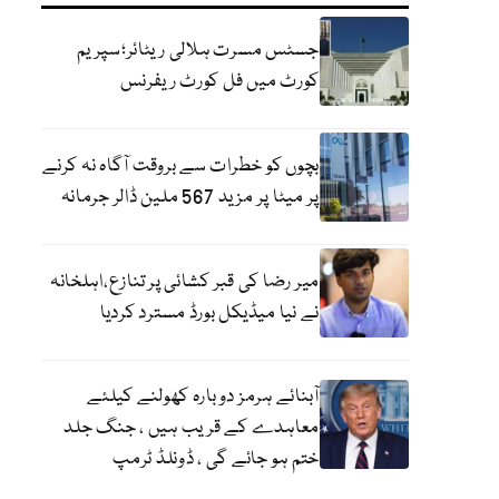
جسٹس مسرت ہلالی ریٹائر؛سپریم
کورٹ میں فل کورٹ ریفرنس
بچوں کو خطرات سے بروقت آگاہ نہ کرنے
پر میٹا پر مزید 567 ملین ڈالر جرمانہ
میر رضا کی قبر کشائی پر تنازع،اہلخانہ
نے نیا میڈیکل بورڈ مسترد کردیا
آبنائے ہرمز دوبارہ کھولنے کیلئے
معاہدے کے قریب ہیں ، جنگ جلد
ختم ہو جائے گی ، ڈونلڈ ٹرمپ