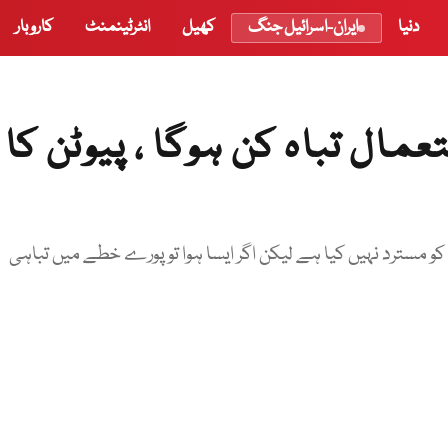
دنیا
ایران-اسرائیل جنگ
کھیل
انٹرٹینمنٹ
کاروبار
مال تباہ کن ہوگا ، پیوٹن کا
مسترد نہیں کیا ہے لیکن اگر ایسا ہوا تو پورے خطے میں تباہی