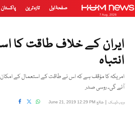
صفحۂ اول
تازہ ترین
پاکستان
7 Aug, 2026
ایران کے خلاف طاقت کا استع
انتباہ
امریکہ کا مؤقف ہے کہ اس نے طاقت کے استعمال کے امکان کو 
آئے گی۔ روسی صدر
|
شائع
June 21, 2019 12:29 PM
ویب ڈیسک