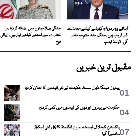
جنگی صلاحیتوں میں اضافہ کر دیا ، ہر
آبنائے ہرمز دوبارہ کھولنے کیلئے معاہدے
خطرے سے نمٹنے کیلئے تیار ہیں ، ایرانی
کے قریب ہیں ، جنگ جلد ختم ہو جائے
فوج
گی ، ڈونلڈ ٹرمپ
مقبول ترین خبریں
پیٹرول مہنگا، ڈیزل سستا، حکومت نے نئی قیمتوں کا اعلان کر دیا
01
حکومت نے پیٹرول اور ڈیزل کی قیمتوں میں کمی کر دی
04
پاکستان کیخلاف ٹیسٹ سیریز ، انگلینڈ کا 16 رکنی اسکواڈ
07
سامنے آ گیا