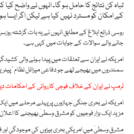
تباہ کن نتائج کا حامل ہو گا۔ انہوں نے واضح کی
کے امکان کو مسترد نہیں کیا ہے لیکن اگر ایسا ہو
روسی ذرائع ابلاغ کے مطابق انہوں نے یہ بات گزشتہ روز
جانے والے سوالات کے جوابات میں کہی ہے۔
امریکہ نے ایران سے تعلقات میں پیدا ہونے والی کشیدگی
سمندروں میں بھیجے تھے جو دفاعی میزائل نظام ’ پیٹر
ٹرمپ نے ایران کے خلاف فوجی کارروائی کے احکامات دیے 
امریکہ نے بحری جنگی جہازورں پر پہلے مرحلے میں ایک ہ
مزید ایک ہزار فوجیوں کو مشرق وسطیٰ بھیجنے کا اعلان
مشرق وسطیٰ میں امریکی بحری بیڑوں کی موجودگی او