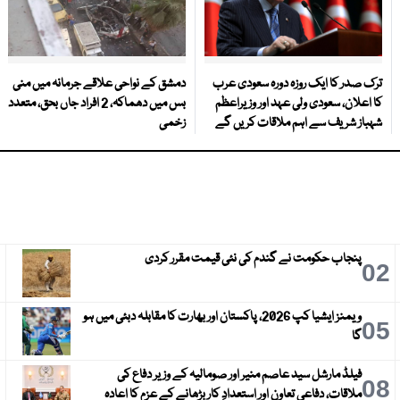
ترک صدر کا ایک روزہ دورہ سعودی عرب
دمشق کے نواحی علاقے جرمانہ میں منی
کا اعلان، سعودی ولی عہد اور وزیراعظم
بس میں دھماکہ، 2 افراد جاں بحق، متعدد
شہباز شریف سے اہم ملاقات کریں گے
زخمی
پنجاب حکومت نے گندم کی نئی قیمت مقرر کردی
3
02
ویمنز ایشیا کپ 2026، پاکستان اور بھارت کا مقابلہ دبئی میں ہو
6
05
گا
فیلڈ مارشل سید عاصم منیر اور صومالیہ کے وزیر دفاع کی
9
08
ملاقات، دفاعی تعاون اور استعدادِ کار بڑھانے کے عزم کا اعادہ