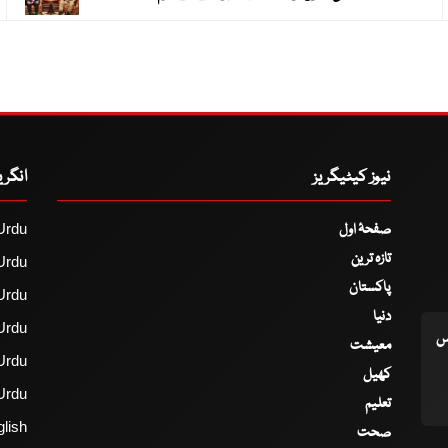
نیوز کیٹیگریز
انگر
صفحۂ اول
Urdu
تازہ ترین
Urdu
پاکستان
Urdu
دنیا
Urdu
اس
معیشت
Urdu
کھیل
Urdu
تعلیم
lish
صحت