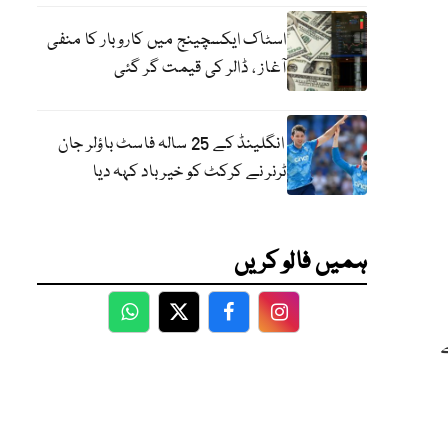
اسٹاک ایکسچینج میں کاروبار کا منفی
آغاز ، ڈالر کی قیمت گر گئی
انگلینڈ کے 25 سالہ فاسٹ باؤلر جان
ٹرنر نے کرکٹ کو خیر باد کہہ دیا
ہمیں فالو کریں
WhatsApp
Twitter
Facebook
Facebook