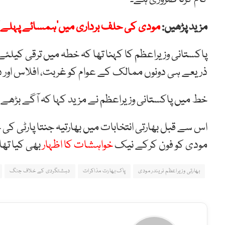
مزید پڑھیں:
مودی کی حلف برداری میں’ہمسائے پہلے‘ ل
پاکستانی وزیراعظم کا کہنا تھا کہ خطہ میں ترقی کیل
ذریعے ہی دونوں ممالک کے عوام کو غربت، افلاس اور د
خط میں پاکستانی وزیراعظم نے مزید کہا کہ آگے بڑھے
اس سے قبل بھارتی انتخابات میں بھارتیہ جنتا پارٹی کی
مودی کو فون کرکے نیک
خواہشات کا اظہار
بھی کیا تھا
بھارتی وزیراعظم نریندر مودی
پاک بھارت مذاکرات
دہشتگردی کے خلاف جنگ