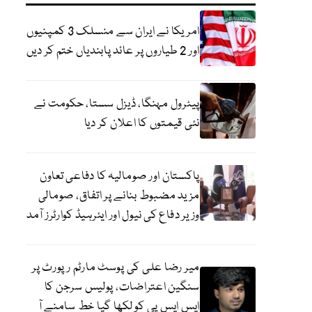
امریکا نے ایران سے منسلک 3 کمپنیوں
اور 2 طیاروں پر عائد پابندیاں ختم کر دیں
پیٹرول مہنگا، ڈیزل سستا، حکومت نے
نئی قیمتوں کا اعلان کر دیا
پاکستان اور صومالیہ کا دفاعی تعاون
مزید مضبوط بنانے پر اتفاق، صومالی
وزیر دفاع کی نیول اور ایئرہیڈ کوارٹرز آمد
میر رضا علی کی پوسٹ مارٹم رپورٹ پر
سنگین اعتراضات، پولیس سرجن کا
ایس ایس پی کو لکھا گیا خط سامنے آ