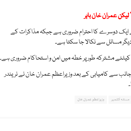
یکن عمران خان باہر
ئے ایک دوسرے کا احترام ضروری ہے جبکہ مذاکرات کے
یگر مسائل سے نکالا جا سکتا ہے۔
 کیلئے مشترکہ طور پر خطہ میں امن و استحاکام ضروری ہے۔
 جانب سے کامیابی کے بعد وزیراعظم عمران خان نے نریندر
۔
مسئلہ کشمیر
وزیراعظم عمران خان