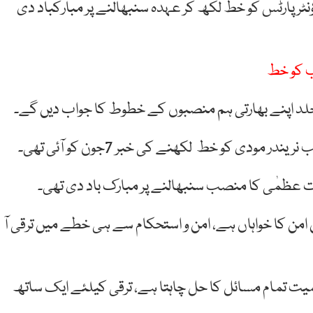
نٹر پارٹس کو خط لکھ کر عہدہ سنبھالنے پر مبارکباد دی
ب کو خط
جلد اپنے بھارتی ہم منصبوں کے خطوط کا جواب دیں گے۔
دی کو خط لکھنے کی خبر 7جون کو آئی تھی۔
زارت عظمٰی کا منصب سنبھالنے پر مبارک باد دی تھی۔
یں امن کا خواہاں ہے، امن و استحکام سے ہی خطے میں ترقی آ
یت تمام مسائل کا حل چاہتا ہے، ترقی کیلئے ایک ساتھ