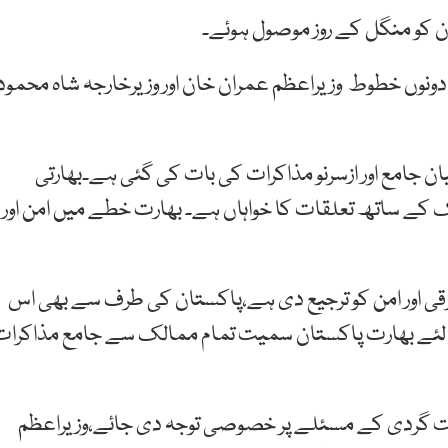
 کو منگل کے روز موصول ہوئے۔
دونوں خطوط وزیراعظم عمران خان اور وزیرخارجہ شاہ محمود
ن جامع اور ازسرنو مذاکرات کی بات کی گئی ہے۔بھارتی
ے ساتھ تعلقات کا خواہاں ہے۔ بھارت خطے میں امن اور
قی اور امن کو ترجیع دی ہے،پاکستان کی طرف سے بھی اس
ے لئے بھارت پاکستان سمیت تمام ممالک سے جامع مذاکرات
 گردی کے مسئلے پر خصوصی توجہ دی جائے،وزیراعظم