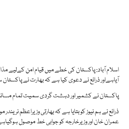
اسلام آباد: پاکستان کی خطے میں قیام امن کےلیے 
آیاہےاور ذرائع نے دعوی کیا ہے کہ بھارت نے پاکستان 
پاکستان نے کشمیر اور دہشت گردی سمیت تمام مسائل
ذرائع نے ہم نیوز کو بتایا ہے کہ بھارتی وزیراعظم نریندر
عمران خان اور وزیرخارجہ کو جوابی خط موصول ہوگیاہے