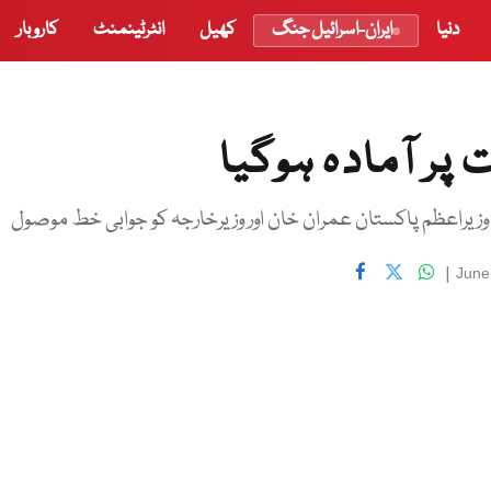
دنیا
ایران-اسرائیل جنگ
کھیل
انٹرٹینمنٹ
کاروبار
پر آمادہ ہوگیا
کا وزیراعظم پاکستان عمران خان اور وزیرخارجہ کو جوابی خط موصول
|
June