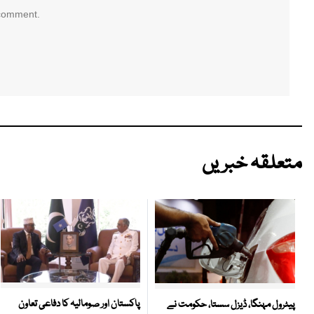
 comment.
متعلقہ خبریں
پاکستان اور صومالیہ کا دفاعی تعاون
پیٹرول مہنگا، ڈیزل سستا، حکومت نے