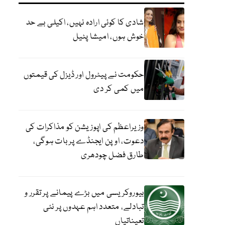
شادی کا کوئی ارادہ نہیں، اکیلی بے حد
خوش ہوں، امیشا پٹیل
حکومت نے پیٹرول اور ڈیزل کی قیمتوں
میں کمی کر دی
وزیراعظم کی اپوزیشن کو مذاکرات کی
دعوت، اوپن ایجنڈے پر بات ہوگی،
طارق فضل چودھری
بیوروکریسی میں بڑے پیمانے پر تقرر و
تبادلے، متعدد اہم عہدوں پر نئی
تعیناتیاں