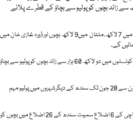
ں تین روزہ انسداد پولیو مہم میں 43 لاکھ سے زائد بچوں کو پولیو سے بچاؤ کے قطرے پلائے
محکمہ صحت کے مطابق لاہور میں 17 لاکھ ،راولپنڈی میں 7 لاکھ،ملتان میں9 لاکھ بچوں اورڈیرہ غازی خان میں
اسی طرح شیخوپورہ، میانوالی، بھکر کی 36 منتخب یونین کونسلوں میں دو لاکھ 60 ہزار سے زائد بچوں کو پولیو سے بچاؤ
سندھ میں 17 جون سے 23 جون تک کراچی جبکہ 17 جون سے 20 جون تک سندھ کے دیگرشہروں میں پولیو مہم
سندھ کے محکمہ صحت کے مطابق مجموعی طور پر کراچی کے 6 اضلاع سمیت سندھ کے 26 اضلاع میں بچوں کو