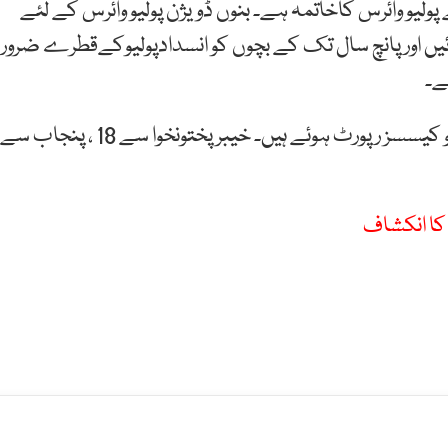
پولیو وائرس کاخاتمہ ہے۔ بنوں ڈویژن پولیو وائرس کے لئے
یں اورپانچ سال تک کے بچوں کو انسدادپولیوکےقطرے ضرور
ے۔
پاکستان میں رواں سال مجموعی طور پر اب تک 24 پولیو کیسسز رپورٹ ہوئے ہیں۔ خیبرپختونخوا سے 18 ، پنجاب سے
کا انکشاف