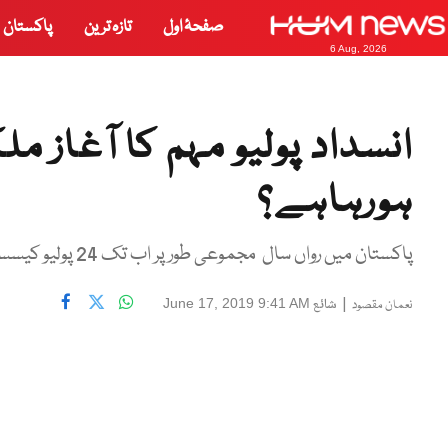
صفحۂ اول
تازہ ترین
پاکستان
6 Aug, 2026
انسداد پولیو مہم کا آغاز
ہورہاہے؟
پاکستان میں رواں سال مجموعی طور پر اب تک 24 پولیو کیسسز رپورٹ ہوئے ہیں۔
|
شائع
June 17, 2019 9:41 AM
نعمان مقصود