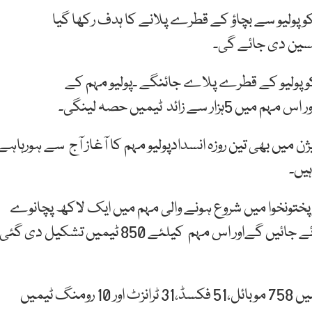
5 لاکھ سے زائد بچوں کو پولیو سے بچاؤ کے قطرے پلانے کا ہدف رکھا گیا
ھ سے زیادہ بچوں کو پولیو کے قطرے پلاے جائنگے ۔پولیو مہم کے
ن میں بھی تین روزہ انسدادپولیو مہم کا آغاز آج سے ہورہاہے
یں۔
پختونخوا میں شروع ہونے والی مہم میں ایک لاکھ پچانوے
ہزار ایک سو پچیس بچوں کو پولیو سے بچاؤ کے قطرے پلائے جائیں گےاور اس مہم کیلئے 850 ٹیمیں تشکیل دی گئی
پولیو کے قطرے پلانے کے لیے تشکیل دی گئی ٹیموں میں 758 موبائل،51 فکسڈ،31 ٹرانزٹ اور 10 رومنگ ٹیمیں