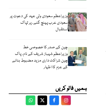
وزیراعظم سعودی ولی عہد کی دعوت پر
سعودی عرب پہنچ گئے، پر تپاک
استقبال
چین کے صدر کا خصوصی خط
وزیراعظم شہباز شریف کے نام، پاک
چین شراکت داری مزید مضبوط بنانے
کے عزم کا اظہار
ہمیں فالو کریں
WhatsApp
Twitter
Facebook
Facebook