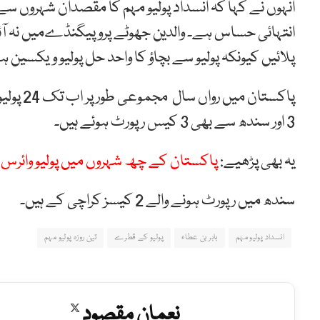
انہوں نے کہا کہ انسداد پولیو مہم کا مقصدان شہروں سے 
انتہائی حساس ہے۔ والدین جھوٹے پروپیگنڈےمیں نہ آئ
پلائیں کیونکہ پولیو سے بچاؤ کا واحد حل پولیو ویکسین ہ
3 اور سندھ سے بھی 3 کیس رپورٹ ہوئے ہیں۔
یہ بھی پڑھیے:
پاکستان کے چھ شہروں میں پولیو وائرس 
سندھ میں رپورٹ ہونے والے 2 کیسز کراچی کے ہیں۔
انسداد پولیو مہم
بابر بن عطاء
پولیو کے قطرے
تین روزہ پولیو مہم
نعمان مقصود
X