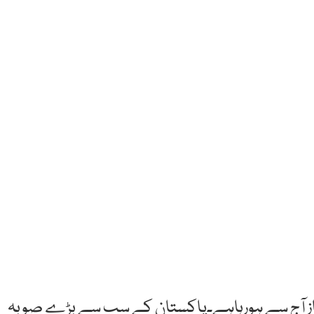
غاز آج سے ہورہاہے۔پاکستان کے سب سے بڑے صوبہ