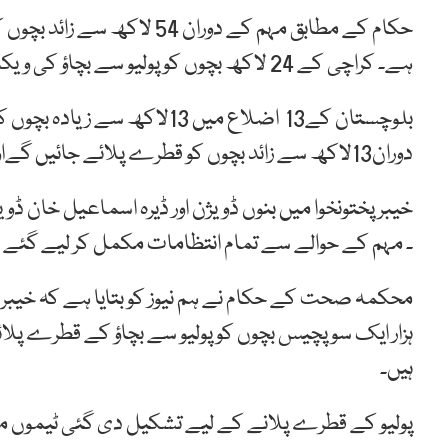
حکام کے مطابق مہم کے دوران 4
ہے۔ کراچی کے 24 لاکھ بچوں کو پولیو سے بچاؤ کی ویکسین دی جائے گی۔
بلوچستان کے13 اضلاع میں 13لاک
دوران13لاکھ سے زائد بچوں کو قطرے پلائے جائیں گےاور اس مہم میں 5ہزار سے زائد ٹیمیں حصہ لینگی۔
خیبر پختونخوا میں بنوں ڈویژن اور ڈیرہ اسماعیل خان ڈویژ
۔ مہم کے حوالے سے تمام انتظامات مکمل کر لیے گئے ہ
محکمہ صحت کے حکام نے ہم نیوز کو بتایا ہے کہ خیبر 
ہیں۔