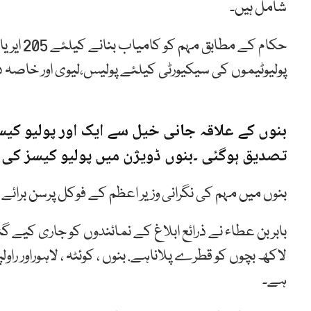
شامل ہیں۔
حکام کے 
پولیوٹیموں کی سیکیورٹی کیلئے پولیس،لیوی اور خاصہ 
تصدیق ہوگئی ۔بنوں ڈویژن میں پولیو کیسز کی تعداد 13 ہو
بنوں میں مہم کی نگرانی وزیر اعظم کے فوکل پرسن برائے ان
لاکھ بچوں کو قطرے پلاناہے. بنوں ، کوئٹہ ، لاہوراور 
ہے۔