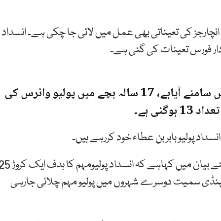
مطابق مہم کو کامیاب بنانے کیلئے 205 ایریا انچارجز کی تعیناتی بھی عمل میں لائی جا چکی ہے۔ انسداد
دار فورس تعینات کی گئی ہے۔
بنوں کے علاقہ جانی خیل سے ایک اور پولیو کیس سامنے آیاہے، 17 سالہ بچے میں پولیو وائرس کی
گئی ہے۔
سداد پولیو بابر بن عطاء خود کررہے ہیں۔
بابر بن عطاء نے ذرائع ابلاغ کے نمائندوں کو جاری کیے گئے بیان میں کہاہے کہ انسداد پولیومہم کا ہد
راولپنڈی سمیت دوسرے شہروں میں پولیو مہم چلائی جارہی