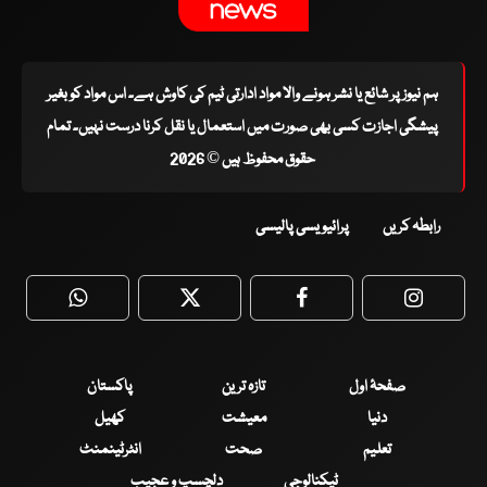
ہم نیوز پر شائع یا نشر ہونے والا مواد ادارتی ٹیم کی کاوش ہے۔ اس مواد کو بغیر
پیشگی اجازت کسی بھی صورت میں استعمال یا نقل کرنا درست نہیں۔ تمام
حقوق محفوظ ہیں © 2026
رابطہ کریں
پرائیویسی پالیسی
WhatsApp
Twitter
Facebook
Faceboo
صفحۂ اول
تازہ ترین
پاکستان
دنیا
معیشت
کھیل
تعلیم
صحت
انٹرٹینمنٹ
ٹیکنالوجی
دلچسپ و عجیب