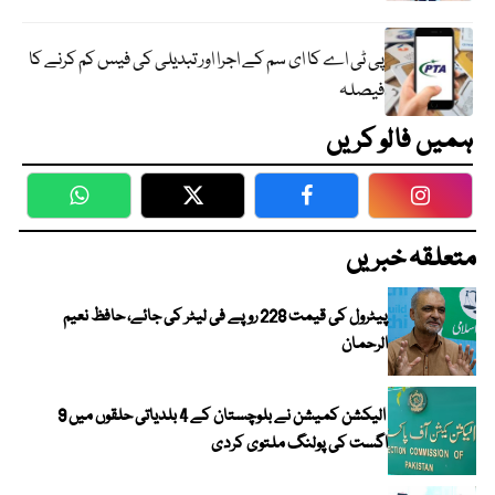
پی ٹی اے کا ای سم کے اجرا اور تبدیلی کی فیس کم کرنے کا
فیصلہ
ہمیں فالو کریں
WhatsApp
Twitter
Facebook
Faceboo
متعلقہ خبریں
پیٹرول کی قیمت 228 روپے فی لیٹر کی جائے، حافظ نعیم
الرحمان
الیکشن کمیشن نے بلوچستان کے 4 بلدیاتی حلقوں میں 9
اگست کی پولنگ ملتوی کردی