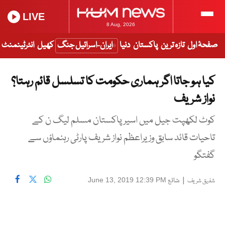
LIVE
8 Aug, 2026
صفحۂ اول
تازہ ترین
پاکستان
دنیا
ایران-اسرائیل جنگ
کھیل
انٹرٹینمنٹ
کیا ہو جاتا اگر ہماری حکومت کا تسلسل قائم رہتا؟
نواز شریف
کوٹ لکھپت جیل میں اسیر پاکستان مسلم لیگ ن کے
تاحیات قائد سابق وزیراعظم نواز شریف پارٹی رہنماؤں سے
گفتگو
|
شائع
June 13, 2019 12:39 PM
شفیق شریف