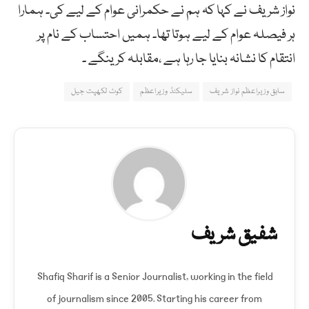
نواز شریف نے کہا کہ ہم نے حکمرانی عوام کے لیے کی۔ ہمارا
ہر فیصلہ عوام کے لیے ہوتا تھا۔ ہمیں احتساب کے نام پر
انتقام کا نشانہ بنایا جا رہا ہے ،مقابلہ کرینگے ۔
سابق وزیراعظم نواز شریف
سلیکٹڈ وزیراعظم
کوٹ لکھپت جیل
شفیق شریف
Shafiq Sharif is a Senior Journalist, working in the field
of journalism since 2005. Starting his career from