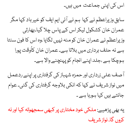
اس کی اپنی جماعت میں ہیں۔
سابق وزیراعظم نے کہا ہم نے آئی ایم ایف کو خیر باد کہا مگر
عمران خان کشکول لیکر اس کے پاس چلا گیا۔بھارتی
وزیراعظم نے عمران خان کو منہ نہیں لگایا ،وہ اس کا فون سنتا
ہے نہ حلف برداری میں بلاتا ہے۔ عمران خان کاُوقت پورا
ہوچکا ہے ،جلد اپنے انجام کو پہنچنے والا ہے۔
آصف علی زرداری اور حمزہ شہباز کی گرفتاری پر اپنے ردعمل
میں نواز شریف نے کہا کہ انکی بلاوجہ گرفتاری کی گئی۔ عوام
جانتے ہیں کیا ہورہا ہے ۔
یہ بھی پڑھیے:
ملکی خود مختاری پر کبھی سمجھوتہ کیا اور نہ
کروں گا، نواز شریف