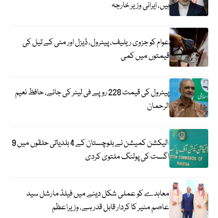
ہیں، ایرانی وزیر خارجہ
عوام کو جزوی ریلیف، پیٹرول، ڈیزل اور مٹی کے تیل کی
قیمتوں میں کمی
پیٹرول کی قیمت 228 روپے فی لیٹر کی جائے، حافظ نعیم
الرحمان
الیکشن کمیشن نے بلوچستان کے 4 بلدیاتی حلقوں میں 9
اگست کی پولنگ ملتوی کردی
معاہدے کو عملی شکل دینے میں فیلڈ مارشل سید
عاصم منیر کا کردار قابل قدر ہے، وزیراعظم