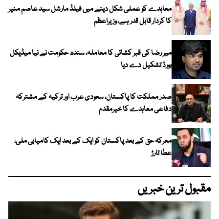
معاہدے کو عملی شکل دینے میں فیلڈ مارشل سید عاصم منیر
کا کردار قابل قدر ہے، وزیراعظم
میر رضا کی قبر کشائی کا معاملہ، سندھ حکومت نے نیا میڈیکل
بورڈ تشکیل دے دیا
صدر مملکت کا پاکستان، سعودی عرب اور ترکیہ کے مشترکہ
دفاعی معاہدے کا خیرمقدم
معرکہ حق کے بعد پاکستان کو ایک کے بعد ایک کامیابی ملی،
عطا تارڑ
مقبول ترین خبریں