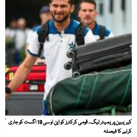
کیریبین پریمیئر لیگ ، قومی کرکٹرز کو این او سی 19 اگست کو جاری
آز
کرنے کا فیصلہ
چھی