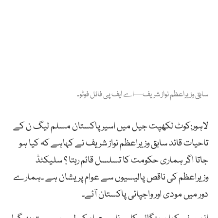
سابق وزیراعظم نواز شریف—اے ایف پی فائل فوٹو۔
لاہور:کوٹ لکھپت جیل میں اسیر پاکستان مسلم لیگ ن کے
تاحیات قائد سابق وزیراعظم نواز شریف نے کہاہے کہ کیا ہو
جاتا اگر ہماری حکومت کا تسلسل قائم رہتا ؟ سلیکٹڈ
وزیراعظم کی ناقص پالیسیوں سے عوام پریشان ہے ۔ہمارے
دور میں مودی اور واجپائی پاکستان آئے۔