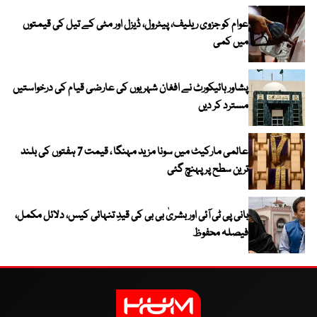
عوام کو جزوی ریلیف، پیٹرول، ڈیزل اور مٹی کے تیل کی قیمتوں
میں کمی
پشاور ہائیکورٹ نے افغان شہریوں کی عارضی قیام کی درخواستیں
مسترد کر دیں
عالمی مارکیٹ میں سونا مزید مہنگا ، قیمت 7 ہفتوں کی بلند
ترین سطح پر پہنچ گئی
بانی پی ٹی آئی اور بشریٰ بی بی کی قیدِ تنہائی کیس، دلائل مکمل،
فیصلہ محفوظ