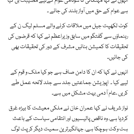
انہوں نے کہا مہنگائی کا سونامی عوام کےلیے مصیبت بن گیا
ہے عوام کے حق میں آواز بلند کی جائے ۔
کوٹ لکھپت جیل میں ملاقات کرنے والے مسلم لیگ ن کے
رہنماؤں سے گفتگو میں سابق وزیراعظم نے کہا کہ قرضوں کی
تحقیقات کا کمیشن بنائیں مشرف کے دور کی تحقیقات بھی
کی جائیں۔
انہوں نے کہا کہ ان کا دامن صاف ہے جو کیا ملک و قوم کے
لیے کیا ۔ اپوزیشن جماعتیں جلد سے جلد لائحہ عمل طے
کریں ،عام آدمی بہت مشکل میں ہے۔
نواز شریف نے کہا عمران خان نے ملکی معیشت کا بیڑہ غرق
کردیا ہے، وہ ناقص پالیسیوں اور انتقامی سیاست کے باعث
ہٹ وکٹ ہوچکا ہے، جہانگیرترین سمیت دیگر کرپٹ لوگ