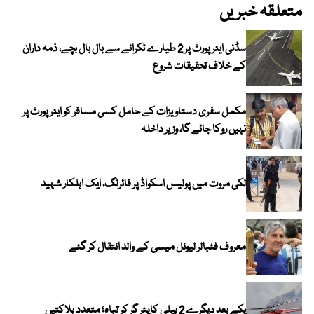
متعلقہ خبریں
سڈنی ایئرپورٹ پر 2 طیارے ٹکرانے سے بال بال بچے، ذمہ داران
کے خلاف تحقیقات شروع
مکمل سفری دستاویزات کے حامل کسی مسافر کو ایئرپورٹ پر
نہیں روکا جائے گا، وزیر داخلہ
لکی مروت میں پولیس اسکواڈ پر فائرنگ، ایک اہلکار شہید
معروف فٹبالر لیونل میسی کے والد انتقال کر گئے
یکے بعد دیگرے 2 ہیلی کاپٹر گر کر تباہ؛ متعدد ہلاکتیں