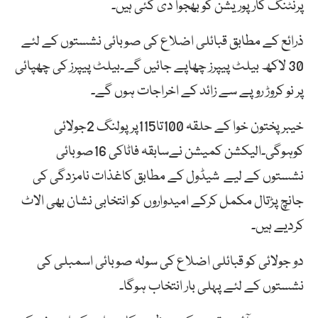
پرنٹنگ کارپوریشن کو بھجوا دی گئی ہیں۔
ذرائع کے مطابق قبائلی اضلاع کی صوبائی نشستوں کے لئے
30 لاکھ بیلٹ پیپرز چھاپے جائیں گے۔بیلٹ پیپرز کی چھپائی
پر نو کروڑ روپے سے زائد کے اخراجات ہوں گے۔
خیبر پختون خوا کے حلقہ 100تا115پرپولنگ 2جولائی
کوہوگی۔الیکشن کمیشن نےسابقہ فاٹاکی 16صوبائی
نشستوں کے لیے شیڈول کے مطابق کاغذات نامزدگی کی
جانچ پڑتال مکمل کرکے امیدواروں کو انتخابی نشان بھی الاٹ
کردیے ہیں۔
دو جولائی کو قبائلی اضلاع کی سولہ صوبائی اسمبلی کی
نشستوں کے لئے پہلی بار انتخاب ہوگا۔