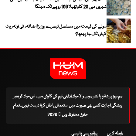
شہروں میں 20 کلو تھیلا 100 روپے تک مہنگا
سونے کی قیمت میں مسلسل تیسرے روز بڑا اضافہ ، فی تولہ ریٹ
کہاں تک جا پہنچا؟
ہم نیوز پر شائع یا نشر ہونے والا مواد ادارتی ٹیم کی کاوش ہے۔ اس مواد کو بغیر
پیشگی اجازت کسی بھی صورت میں استعمال یا نقل کرنا درست نہیں۔ تمام
حقوق محفوظ ہیں © 2026
رابطہ کریں
پرائیویسی پالیسی