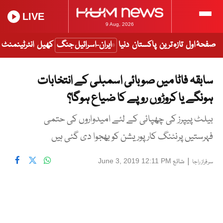
LIVE
9 Aug, 2026
صفحۂ اول
تازہ ترین
پاکستان
دنیا
ایران-اسرائیل جنگ
کھیل
انٹرٹینمنٹ
سابقہ فاٹا میں صوبائی اسمبلی کے انتخابات
ہونگے یا کروڑوں روپے کا ضیاع ہوگا؟
بیلٹ پیپرز کی چھپائی کے لئے امیدواروں کی حتمی
فہرستیں پرنٹنگ کارپوریشن کو بھجوا دی گئی ہیں
|
شائع
June 3, 2019 12:11 PM
سرفراز راجا