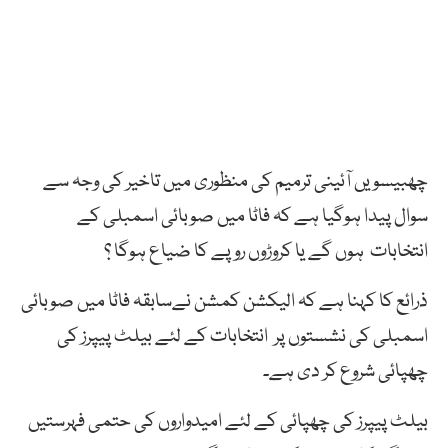
چھبیسویں آئینی ترمیم کی منظوری میں تاخیر کی وجہ سے
سوال پیدا ہوگیا ہے کہ فاٹا میں صوبائی اسمبلی کے
انتخابات ہوں گے یا کروڑوں روپے کا ضیاع ہوگا ؟
ذرائع کا کہنا ہے کہ الیکشن کمشن نےسابقہ فاٹا میں صوبائی
اسمبلی کی نشستوں پر انتخابات کے لئے بیلٹ پیپرز کی
چھپائی شروع کر دی ہے۔
بیلٹ پیپرز کی چھپائی کے لئے امیدواروں کی حتمی فہرستیں