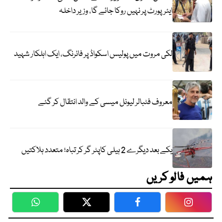
ایئرپورٹ پر نہیں روکا جائے گا، وزیر داخلہ
لکی مروت میں پولیس اسکواڈ پر فائرنگ، ایک اہلکار شہید
معروف فٹبالر لیونل میسی کے والد انتقال کر گئے
یکے بعد دیگرے 2 ہیلی کاپٹر گر کر تباہ؛ متعدد ہلاکتیں
ہمیں فالو کریں
WhatsApp
Twitter
Facebook
Faceboo