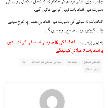
چھبیسویں آئینی ترمیم کی منظوری کا عمل مکمل ہونے کی
صورت میں انتخابات نہیں کرائے جائیں گے۔
انتخابات نہ ہونے کی صورت میں انتخابی عمل پر خرچ ہونے
والے کروڑوں روپے ضائع ہو جائیں گے۔
یہ بھی پڑھیے:
سابقہ فاٹا کی 16صوبائی اسمبلی کی نشستوں
پر انتخابات 2جولائی کوہونگے
الیکشن کمیشن
سابقہ فاٹا
صوبائی اسمبلی کے انتخابات
فاٹا
قبائلی اضلاع