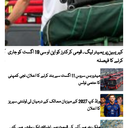
کیریبین پریمیئر لیگ ، قومی کرکٹرز کو این او سی 19 اگست کو جاری
آز
کرنے کا فیصلہ
چھی
میٹرو بس سروس 11 اگست سے بند کرنے کا اعلان، نجی کمپنی
کا حتمی نوٹس
ورلڈ کپ 2027 کے میزبان ممالک کے درمیان ٹی ٹوئنٹی سیریز
کا اعلان
ملک بھر میں آٹے کی قیمت میں اضافہ، ایک ہفتے میں کئی