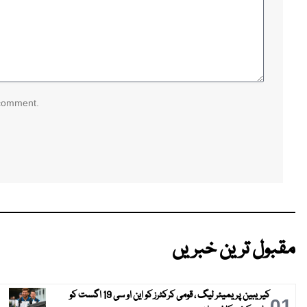
 comment.
مقبول ترین خبریں
کیریبین پریمیئر لیگ ، قومی کرکٹرز کو این او سی 19 اگست کو
01