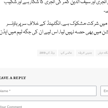
ری اور سیف الدین کمر کی انجری کا شکار ہے اور شکیب
ے۔
چ میں شرکت مشکوک ہے، انگلینڈ کے خلاف سر پر باؤنسر
ن میں بھی حصہ نہیں لیا، اس لیے ان کی جگہ ٹیم میں ایڈن
گلہ دیش
جنوبی افریقہ
عالمی کپ
ورلڈ کپ 2019
EAVE A REPLY