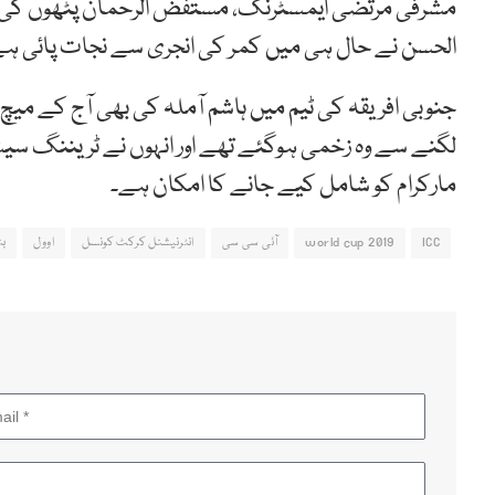
مشرفی مرتضی ایمسٹرنگ، مستفض الرحمان پٹھوں کی انج
الحسن نے حال ہی میں کمر کی انجری سے نجات پائی ہ
جنوبی افریقہ کی ٹیم میں ہاشم آملہ کی بھی آج کے می
لگنے سے وہ زخمی ہوگئے تھے اور انہوں نے ٹریننگ سیش
مارکرام کو شامل کیے جانے کا امکان ہے۔
ICC
world cup 2019
آئی سی سی
انٹرنیشنل کرکٹ کونسل
اوول
بن