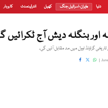
دنیا
ایران-اسرائیل جنگ
کھیل
انٹرٹینمنٹ
کاروبار
ریخی گراؤنڈ اوول میں مد مقابل آئیں گی۔
|
June