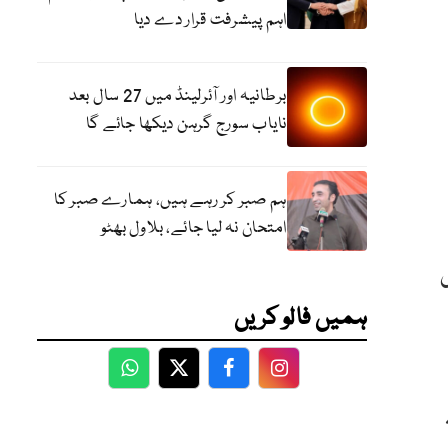
اہم پیشرفت قرار دے دیا
برطانیہ اور آئرلینڈ میں 27 سال بعد
نایاب سورج گرہن دیکھا جائے گا
ہم صبر کر رہے ہیں، ہمارے صبر کا
امتحان نہ لیا جائے، بلاول بھٹو
ہمیں فالو کریں
WhatsApp
Twitter
Facebook
Facebook