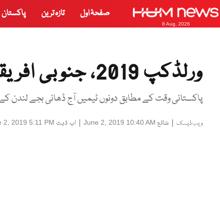
صفحۂ اول
تازہ ترین
پاکستان
8 Aug, 2026
ورلڈکپ 2019، جنوبی افریقہ اور بنگلہ دیش آج ٹکرائیں گے
پاکستانی وقت کے مطابق دونوں ٹیمیں آج ڈھائی بجے لندن کے تا
|
شائع
|
اپ ڈیٹ
 2, 2019 5:11 PM
June 2, 2019 10:40 AM
ویب ڈیسک