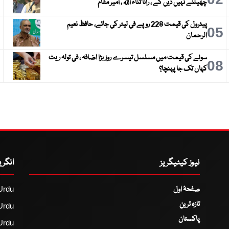
چھیننے نہیں دیں گے ، رانا ثناء اللہ ، امیر مقام
پیٹرول کی قیمت 228 روپے فی لیٹر کی جائے، حافظ نعیم
6
05
الرحمان
سونے کی قیمت میں مسلسل تیسرے روز بڑا اضافہ ، فی تولہ ریٹ
9
08
کہاں تک جا پہنچا؟
نیوز کیٹیگریز
انگر
صفحۂ اول
Urdu
تازہ ترین
Urdu
پاکستان
Urdu