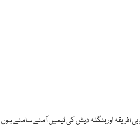
 میں آج جنوبی افریقہ اور بنگلہ دیش کی ٹیمیں آمنے سامنے ہوں