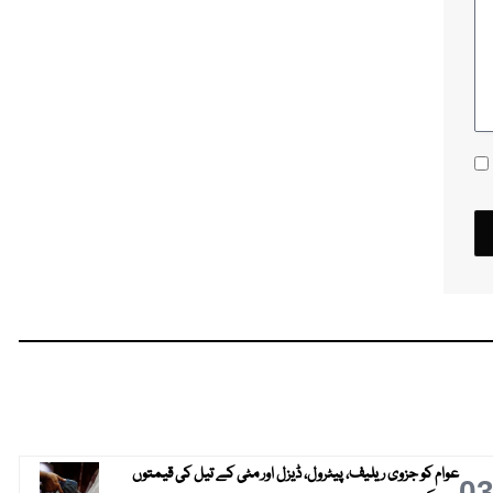
عوام کو جزوی ریلیف، پیٹرول، ڈیزل اور مٹی کے تیل کی قیمتوں
0