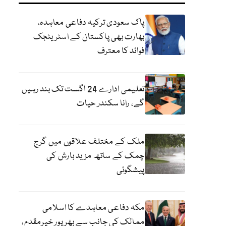
پاک سعودی ترکیہ دفاعی معاہدہ،
بھارت بھی پاکستان کے اسٹریٹجک
فوائد کا معترف
تعلیمی ادارے 24 اگست تک بند رہیں
گے، رانا سکندر حیات
ملک کے مختلف علاقوں میں گرج
چمک کے ساتھ مزید بارش کی
پیشگوئی
مکہ دفاعی معاہدے کا اسلامی
ممالک کی جانب سے بھرپور خیرمقدم،