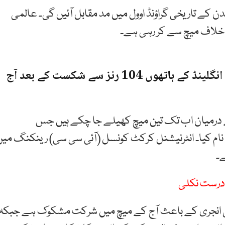
ن کے تاریخی گراؤنڈ اوول میں مد مقابل آئیں گی۔ عالمی
ے خلاف میچ سے کر رہی ہے۔
انگلینڈ
کے
ہاتھوں
104
رنز
سے
شکست
کے بعد آج
درمیان
اب
تک
تین
میچ
کھیلے
جا چکے ہیں جس
نام
کیا۔ انٹرنیشنل کرکٹ کونسل (
آئی
سی
سی)
رینکنگ
میں
۔
 درست نکلی
 کی انجری کے باعث آج کے میچ میں شرکت مشکوک ہے جبکہ