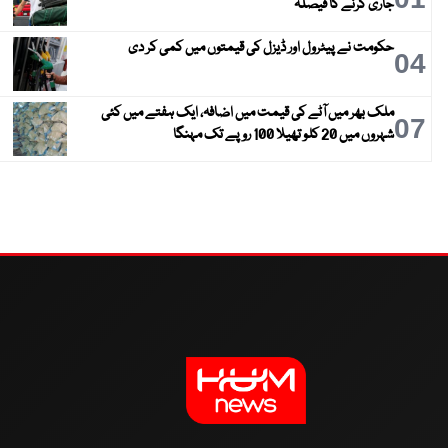
جاری کرنے کا فیصلہ
حکومت نے پیٹرول اور ڈیزل کی قیمتوں میں کمی کر دی
04
ملک بھر میں آٹے کی قیمت میں اضافہ، ایک ہفتے میں کئی
07
شہروں میں 20 کلو تھیلا 100 روپے تک مہنگا