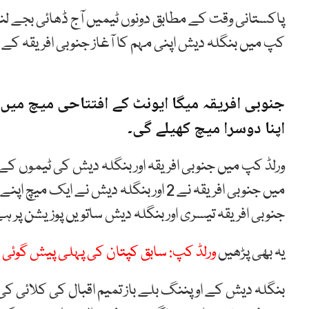
پاکستانی وقت کے مطابق دونوں ٹیمیں آج ڈھائی بجے لند
کپ میں بنگلہ دیش اپنی مہم کا آغاز جنوبی افریقہ ک
جنوبی
افریقہ
میگا
ایونٹ
کے
افتتاحی
میچ
میں
اپنا دوسرا میچ کھیلے گی۔
ورلڈ
کپ
میں
جنوبی
افریقہ
اور
بنگلہ
دیش
کی
ٹیموں
کے
میں
جنوبی
افریقہ
نے
2 اور
بنگلہ
دیش
نے
ایک
میچ
اپنے
جنوبی
افریقہ
تیسری
اور
بنگلہ
دیش
ساتویں
پوزیشن
پر
ہے
یہ بھی پڑھیں
ورلڈ کپ: سابق کپتان کی پہلی پیش گوئی
بنگلہ دیش کے اوپننگ بلے باز تمیم اقبال کی کلائی