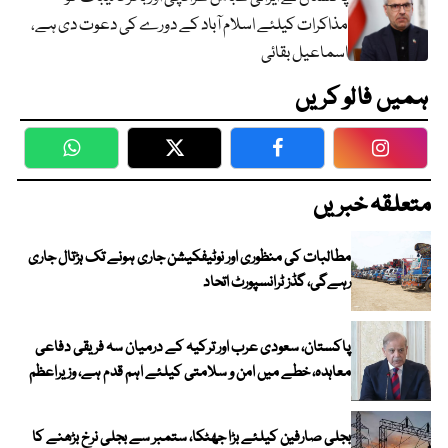
مذاکرات کیلئے اسلام آباد کے دورے کی دعوت دی ہے،
اسماعیل بقائی
ہمیں فالو کریں
WhatsApp
Twitter
Facebook
Faceboo
متعلقہ خبریں
مطالبات کی منظوری اور نوٹیفکیشن جاری ہونے تک ہڑتال جاری
رہےگی، گڈز ٹرانسپورٹ اتحاد
پاکستان، سعودی عرب اور ترکیہ کے درمیان سہ فریقی دفاعی
معاہدہ، خطے میں امن و سلامتی کیلئے اہم قدم ہے، وزیراعظم
بجلی صارفین کیلئے بڑا جھٹکا، ستمبر سے بجلی نرخ بڑھنے کا