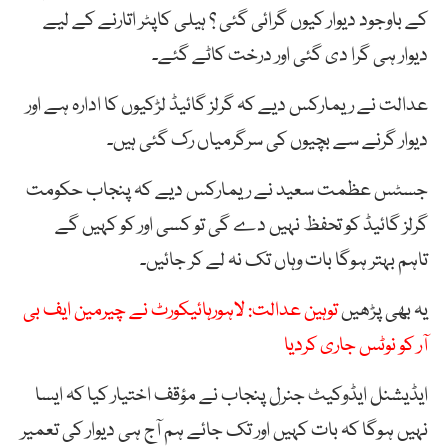
کے باوجود دیوار کیوں گرائی گئی ؟ ہیلی کاپٹر اتارنے کے لیے
دیوار ہی گرا دی گئی اور درخت کاٹے گئے۔
عدالت نے ریمارکس دیے کہ گرلز گائیڈ لڑکیوں کا ادارہ ہے اور
دیوار گرنے سے بچیوں کی سرگرمیاں رک گئی ہیں۔
جسٹس عظمت سعید نے ریمارکس دیے کہ پنجاب حکومت
گرلز گائیڈ کو تحفظ نہیں دے گی تو کسی اور کو کہیں گے
تاہم بہتر ہوگا بات وہاں تک نہ لے کر جائیں۔
یہ بھی پڑھیں
توہین عدالت: لاہورہائیکورٹ نے چیرمین ایف بی
آر کو نوٹس جاری کردیا
ایڈیشنل ایڈوکیٹ جنرل پنجاب نے مؤقف اختیار کیا کہ ایسا
نہیں ہوگا کہ بات کہیں اور تک جائے ہم آج ہی دیوار کی تعمیر