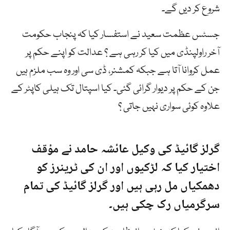
شروع کر دیں گے۔
جسٹس عظمت سعید نے استفسار کیا کہ پنجاب حکومت
آخر راولپنڈی میں کیا کر رہی ہے ؟ عدالت کو اپنے حکم پر
عمل کروانا آتا ہے جبکہ کمشنر، ڈی سی اور وہ سب ملزم ہیں
جن کے حکم پر دیوار گرائی گئی۔ کیا اسپتال تک ہیلی کاپٹر کے
علاوہ کوئی سواری نہیں جاتی ؟
گرلز گائیڈ کی وکیل عائشہ حامد نے مؤقف
اختیار کیا کہ لڑکیوں اور ان کی ٹرینرز کو
دھمکیاں مل رہی ہیں اور گرلز گائیڈ کی تمام
سرگرمیاں رک چکی ہیں۔