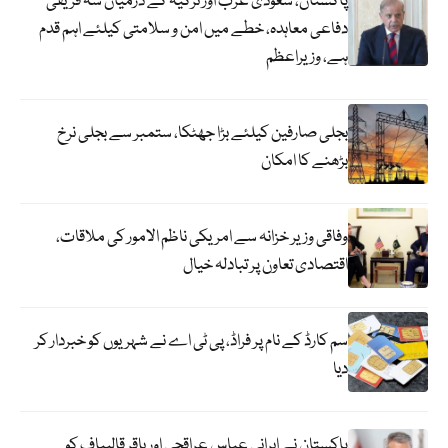
پاکستان، سعودی عرب اور ترکیہ کے درمیان سہ فریقی
دفاعی معاہدہ، خطے میں امن و سلامتی کیلئے اہم قدم
ہے، وزیراعظم
بجلی صارفین کیلئے بڑا جھٹکا، ستمبر سے بجلی نرخ
بڑھنے کا امکان
وفاقی وزیر خزانہ سے امریکی ناظم الامور کی ملاقات،
اقتصادی تعاون پر تبادلہ خیال
سم کارڈ کے نام پر فراڈ، پی ٹی اے نے شہریوں کو خبردار کر
دیا
پاکستان نے ایرانی عباس عراقچی اورباقر قالیباف کو