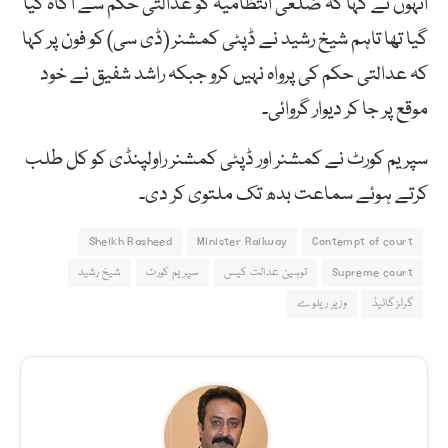
انہوں نے کہا کہ ضلعی انتظامیہ کو عدالتی حکم سے آگاہ کیا
گیا تھا تاہم شیخ رشید نے ڈپٹی کمشنر (ڈی سی) کو فون پر کہا
کہ عدالتی حکم کی پرواہ نہیں کرو جبکہ راشد شفیق نے خود
موقع پر جا کر دیوار گروائی۔
سپریم کورٹ نے کمشنر اور ڈپٹی کمشنر راولپنڈی کو کل طلب
کرتے ہوئے سماعت بدھ تک ملتوی کر دی۔
Sheikh Rasheed
Minister Railway
Contempt of court
Supreme court
توہین عدالت کیس
سپریم کورٹ
شیخ رشید
گرلز گائیڈ
وزیر ریلوے