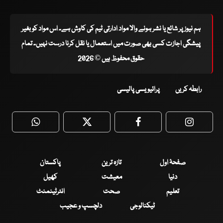
ہم نیوز پر شائع یا نشر ہونے والا مواد ادارتی ٹیم کی کاوش ہے۔ اس مواد کو بغیر
پیشگی اجازت کسی بھی صورت میں استعمال یا نقل کرنا درست نہیں۔ تمام
حقوق محفوظ ہیں © 2026
رابطہ کریں
پرائیویسی پالیسی
WhatsApp
Twitter
Facebook
Faceboo
صفحۂ اول
تازہ ترین
پاکستان
دنیا
معیشت
کھیل
تعلیم
صحت
انٹرٹینمنٹ
ٹیکنالوجی
دلچسپ و عجیب