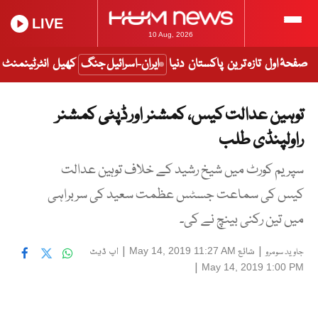
LIVE
10 Aug, 2026
صفحۂ اول
تازہ ترین
پاکستان
دنیا
ایران-اسرائیل جنگ
کھیل
انٹرٹینمنٹ
توہین عدالت کیس، کمشنر اور ڈپٹی کمشنر
راولپنڈی طلب
سپریم کورٹ میں شیخ رشید کے خلاف توہین عدالت
کیس کی سماعت جسٹس عظمت سعید کی سربراہی
میں تین رکنی بینچ نے کی۔
|
شائع
|
اپ ڈیٹ
May 14, 2019 11:27 AM
جاوید سومرو
|
May 14, 2019 1:00 PM