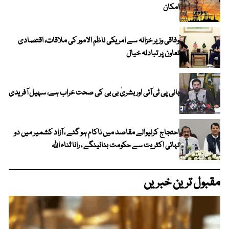
امکان
وفاقی وزیر خزانہ سے امریکی ناظم الامور کی ملاقات، اقتصادی
تعاون پر تبادلہ خیال
بانی پی ٹی آئی اور بشریٰ بی بی کی صحت خراب ہے، سہیل آفریدی
احتجاج کرنیوالے مقاصد میں ناکام ہو گئے ، آزاد کشمیر میں دو
تہائی اکثریت سے حکومت بنائینگے ، رانا ثناء اللہ
مقبول ترین خبریں