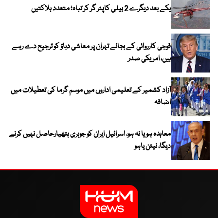
یکے بعد دیگرے 2 ہیلی کاپٹر گر کر تباہ؛ متعدد ہلاکتیں
فوجی کارروائی کے بجائے تہران پر معاشی دباؤ کو ترجیح دے رہے
ہیں، امریکی صدر
آزاد کشمیر کے تعلیمی اداروں میں موسم گرما کی تعطیلات میں
اضافہ
معاہدہ ہو یا نہ ہو، اسرائیل ایران کو جوہری ہتھیارحاصل نہیں کرنے
دیگا، نیتن یاہو