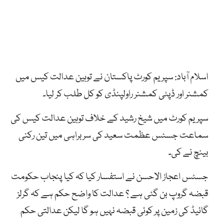
اسلام آباد: سپریم کورٹ پاکستان نے توہین عدالت کیس میں
کمشنر اور ڈپٹی کمشنر راولپنڈی کو کل طلب کر لیا۔
سپریم کورٹ میں شیخ رشید کے خلاف توہین عدالت کیس کی
سماعت جسٹس عظمت سعید کی سربراہی میں تین رکنی
بینچ نے کی۔
جسٹس اعجاز الاحسن نے استفسار کیا کہ کیا پنجاب حکومت
قبضہ گروپ بن گئی ہے ؟ عدالت کا واضح حکم ہے کہ گرلز
گائیڈ کی زمین پر کوئی قبضہ نہیں ہو گا لیکن عدالتی حکم