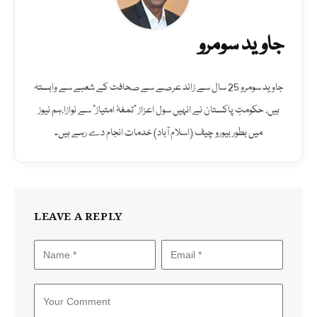
جاوید سومرو
جاوید سومرو 25 سال سے زائد عرصے سے صحافت کے شعبے سے وابستہ
ہیں، حکومتِ پاکستان نے انہیں سول اعزاز "تمغۂ امتیاز" سے نوازا،ہم نیوز
میں بطور بیورو چیف (اسلام آباد) خدمات انجام دے رہے ہیں۔
LEAVE A REPLY