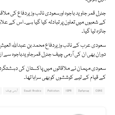
جنرل قمر جاوید باجوہ اورسعودی نائب وزیردفاع کی ملا
کے شعبوں میں تعاون پر تبادلہ کیا گیا ہے۔ اس کے علا
جائزہ لیا گیا۔
سعودی عرب کے نائب وزیردفاع محمد بن عبداللہ العیش 
دوران بھی ان کی آرمی چیف جنرل قمرجاویدباجوہ سے ا
سعودی مہمان نے ملاقاتوں میں پاکستان کی دہشتگرد
کے قیام کے لیے کوششوں کو بھی سراہا تھا۔
COAS
Defense
ISPR
Pakistan
Saudi Arabia
آرمی چیف