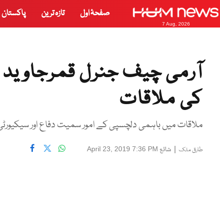
صفحۂ اول
تازہ ترین
پاکستان
7 Aug, 2026
آرمی چیف جنرل قمرجاوید ب
کی ملاقات
ملاقات میں باہمی دلچسپی کے امور سمیت دفاع اور سیکیورٹی کے
|
شائع
April 23, 2019 7:36 PM
طارق ملک