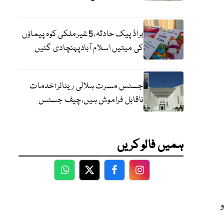
براڈ پیک حادثہ،5غیرملکی کوہ پیماؤں
کی میتیں اسلام آبادپہنچادی گئیں
جسٹس مسرت ہلالی ریٹائر؛خدمات
ناقابل فراموش ہیں،چیف جسٹس
ہمیں فالو کریں
WhatsApp
Twitter
Facebook
Facebook