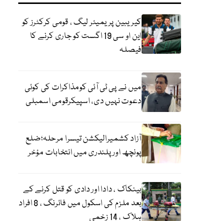
کیریبین پریمیئر لیگ ، قومی کرکٹرز کو
این او سی 19 اگست کو جاری کرنے کا
فیصلہ
میں نے پی ٹی آئی کومذاکرات کی کوئی
دعوت نہیں دی، اسپیکرقومی اسمبلی
آزاد کشمیرالیکشن تیسرا مرحلہ؛ضلع
پونچھ اور پلندری میں انتخابات مؤخر
بینکاک ، دادا اور دادی کو قتل کرنے کے
بعد ملزم کی اسکول میں فائرنگ ، 8 افراد
ہلاک ، 14 زخمی