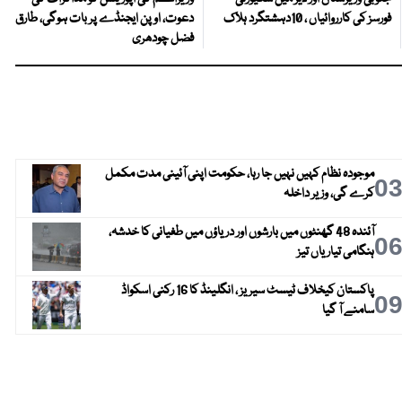
فورسز کی کارروائیاں ، 10دہشتگرد ہلاک
دعوت، اوپن ایجنڈے پر بات ہوگی، طارق
فضل چودھری
موجودہ نظام کہیں نہیں جا رہا، حکومت اپنی آئینی مدت مکمل
0
کرے گی، وزیر داخلہ
آئندہ 48 گھنٹوں میں بارشوں اور دریاؤں میں طغیانی کا خدشہ،
0
ہنگامی تیاریاں تیز
پاکستان کیخلاف ٹیسٹ سیریز ، انگلینڈ کا 16 رکنی اسکواڈ
0
سامنے آ گیا