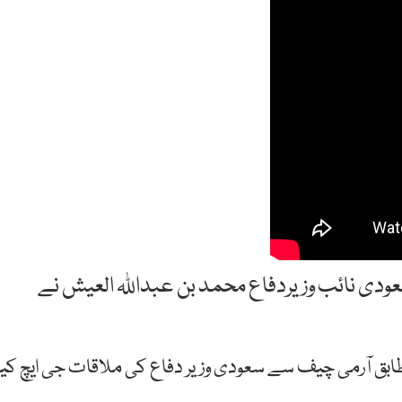
عودی نائب وزیردفاع محمد بن عبداللہ العیش نے
طابق آرمی چیف سے سعودی وزیر دفاع کی ملاقات جی ایچ کیو