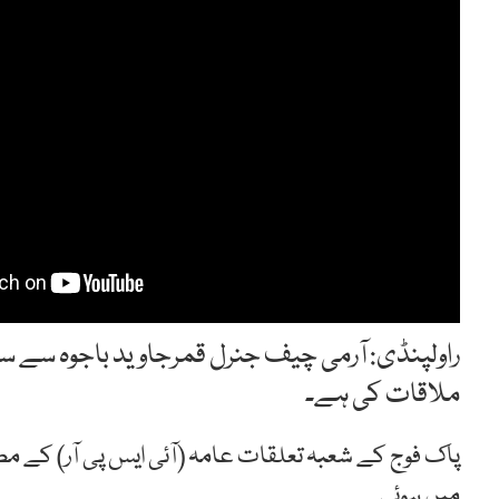
راولپنڈی: آرمی چیف جنرل قمرجاوید باجوہ سے س
ملاقات کی ہے۔
پاک فوج کے شعبہ تعلقات عامہ (آئی ایس پی آر) کے م
میں ہوئی۔