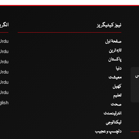
نیوز کیٹیگریز
انگر
صفحۂ اول
Urdu
تازہ ترین
Urdu
پاکستان
Urdu
دنیا
Urdu
اس
معیشت
Urdu
کھیل
Urdu
تعلیم
lish
صحت
انٹرٹینمنٹ
ٹیکنالوجی
دلچسپ و عجیب