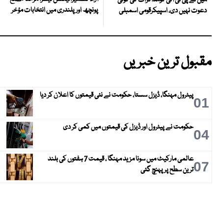
پونچھ اور پلندری میں انتخابات مؤخر
دعوت نہیں دی، اسپیکرقومی اسمبلی
مقبول ترین خبریں
پیٹرول مہنگا، ڈیزل سستا، حکومت نے نئی قیمتوں کا اعلان کر دیا
01
حکومت نے پیٹرول اور ڈیزل کی قیمتوں میں کمی کر دی
04
عالمی مارکیٹ میں سونا مزید مہنگا ، قیمت 7 ہفتوں کی بلند
07
ترین سطح پر پہنچ گئی