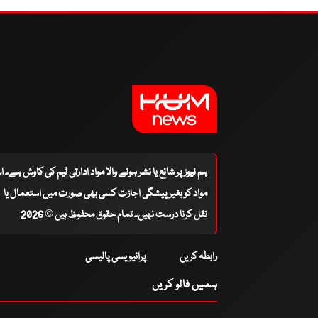
ہم نیوز پر شائع یا نشر ہونے والا مواد ادارتی ٹیم کی کاوش ہے۔ 
مواد کو بغیر پیشگی اجازت کسی بھی صورت میں استعمال یا
نقل کرنا درست نہیں۔ تمام حقوق محفوظ ہیں © 2026
رابطہ کریں
پرائیویسی پالیسی
ہمیں فالو کریں