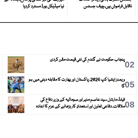
ناقابل فراموش ہیں،چیف جسٹس
نیا میڈیکل بورڈ مسترد کردیا
پنجاب حکومت نے گندم کی نئی قیمت مقرر کردی
3
02
ویمنز ایشیا کپ 2026، پاکستان اور بھارت کا مقابلہ دبئی میں ہو
6
05
گا
فیلڈ مارشل سید عاصم منیر اور صومالیہ کے وزیر دفاع کی
9
08
ملاقات، دفاعی تعاون اور استعدادِ کار بڑھانے کے عزم کا اعادہ