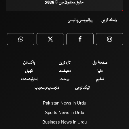
حقوق محفوظ ہیں © 2026
رابطہ کریں
پرائیویسی پالیسی
WhatsApp
Twitter
Facebook
Faceboo
صفحۂ اول
تازہ ترین
پاکستان
دنیا
معیشت
کھیل
تعلیم
صحت
انٹرٹینمنٹ
ٹیکنالوجی
دلچسپ و عجیب
Pakistan News in Urdu
Sports News in Urdu
Business News in Urdu