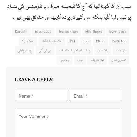
ہے۔ ان کا کہنا تھا کہ آج کا فیصلہ صرف پر فارمنس کی بنیاد
پر نہیں لیا گیا بلکہ اس کے درپردہ کچھ اور حقائق بھی ہیں۔
Karachi
islamabad
Imran khan
HUM News
barri baat
Pakistan
PMLn
ppp
PTI
احتساب عدالت
اسلام آباد
بڑی بات
پاکستان
پاکستان تحریک انصاف
پی ٹی آئی
پیپلزپارٹی
عمران خان
نواز شریف
نیب
ہم نیوز
LEAVE A REPLY