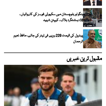
ہنگو اور بلوچستان میں سکیورٹی فورسز کی کارروائیاں ،
10دہشتگرد ہلاک ، کیپٹن شہید
پیٹرول کی قیمت 228 روپے فی لیٹر کی جائے، حافظ نعیم
الرحمان
مقبول ترین خبریں