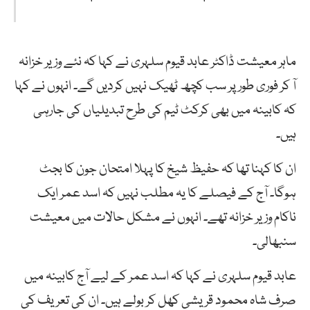
ماہر معیشت ڈاکٹر عابد قیوم سلہری نے کہا کہ نئے وزیر خزانہ
آ کر فوری طور پر سب کچھ ٹھیک نہیں کردیں گے۔ انہوں نے کہا
کہ کابینہ میں بھی کرکٹ ٹیم کی طرح تبدیلیاں کی جارہی
ہیں۔
ان کا کہنا تھا کہ حفیظ شیخ کا پہلا امتحان جون کا بجٹ
ہوگا۔ آج کے فیصلے کا یہ مطلب نہیں کہ اسد عمر ایک
ناکام وزیر خزانہ تھے۔ انہوں نے مشکل حالات میں معیشت
سنبھالی۔
عابد قیوم سلہری نے کہا کہ اسد عمر کے لیے آج کابینہ میں
صرف شاہ محمود قریشی کھل کر بولے ہیں۔ ان کی تعریف کی