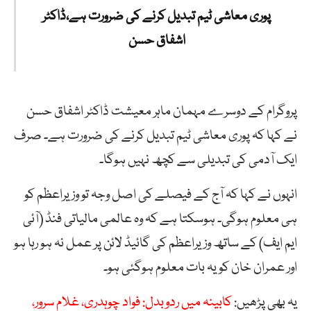
پوری معاشی ٹیم تبدیل کرنے کی ضرورت ہے،ڈاکٹر
اشفاق حسن
پروگرام کے دوسرے مہمان ماہر معیشت ڈاکٹر اشفاق حسن
نے کہا کہ پوری معاشی ٹیم تبدیل کرنے کی ضرورت ہے۔ صرف
ایک آدمی کی تبدیلی سے کچھ نہیں ہوگا۔
انہوں نے کہا کہ آج کے فیصلے کی اصل وجہ تو وزیراعظم کو
ہی معلوم ہوگی۔ ہوسکتا ہے کہ وہ عالمی مالیاتی فنڈ (آئی
ایم ایف) کے ساتھ وزیراعظم کی گائیڈ لائن پر عمل نہ ہو رہا ہو
اور عمران خان کو یہ بات معلوم ہوگئی ہو۔
یہ بھی پڑھیں:
کابینہ میں ردوبدل: فواد چوہدری، غلام سرور،