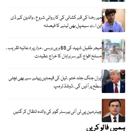
میر رضا کی قبر کشائی کی کارروائی شروع ، والدین کے ڈی
این اے سیمپل بھی لینے کا فیصلہ
میجر طفیل شہید کی 68 ویں برسی ، مزار پر دعائیہ تقریب ،
مسلح افواج کے سربراہان کا خراج عقیدت
ایران جنگ جلد ختم ، تیل کی قیمتیں پہلے سے بھی نچلی
سطح پر آئیں گی ، ڈونلڈ ٹرمپ
چیئرمین پی ٹی آئی بیرسٹر گوہر کی والدہ انتقال کر گئیں
ہمیں فالو کریں