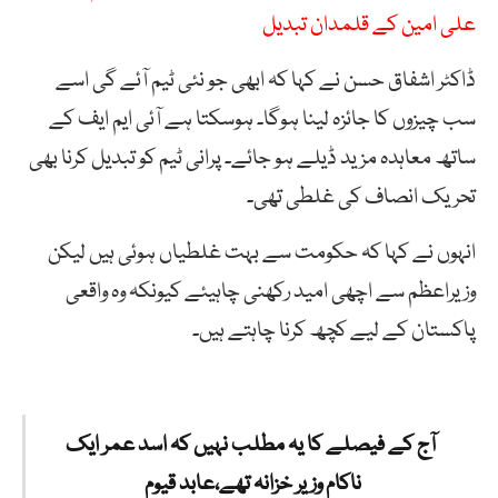
علی امین کے قلمدان تبدیل
ڈاکٹر اشفاق حسن نے کہا کہ ابھی جو نئی ٹیم آئے گی اسے
سب چیزوں کا جائزہ لینا ہوگا۔ ہوسکتا ہے آئی ایم ایف کے
ساتھ معاہدہ مزید ڈیلے ہو جائے۔ پرانی ٹیم کو تبدیل کرنا بھی
تحریک انصاف کی غلطی تھی۔
انہوں نے کہا کہ حکومت سے بہت غلطیاں ہوئی ہیں لیکن
وزیراعظم سے اچھی امید رکھنی چاہیئے کیونکہ وہ واقعی
پاکستان کے لیے کچھ کرنا چاہتے ہیں۔
آج کے فیصلے کا یہ مطلب نہیں کہ اسد عمر ایک
ناکام وزیر خزانہ تھے،عابد قیوم