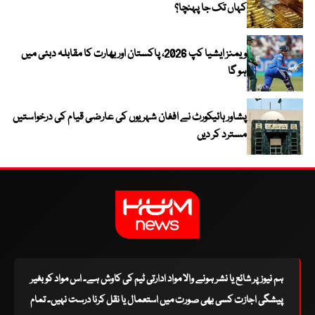
کہاں تک جا پہنچا؟
ویمنز ایشیا کپ 2026، پاکستان اور بھارت کا مقابلہ دبئی میں
ہو گا
پشاور ہائیکورٹ نے افغان شہریوں کی عارضی قیام کی درخواستیں
مسترد کر دیں
ہم نیوز پر شائع یا نشر ہونے والا مواد ادارتی ٹیم کی کاوش ہے۔ اس مواد کو بغیر
پیشگی اجازت کسی بھی صورت میں استعمال یا نقل کرنا درست نہیں۔ تمام