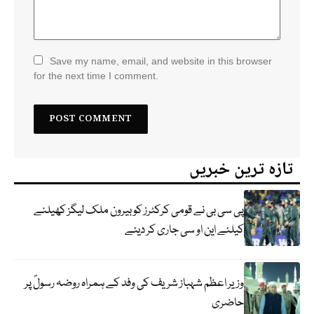
Save my name, email, and website in this browser
for the next time I comment.
تازہ ترین خبریں
پی سی بی نے قومی کرکٹرز کو بیرون ملک لیگز کھیلنے
کیلئے این او سی جاری کر دیئے
وزیر اعظم شہباز شریف کی وفد کے ہمراہ روضہ رسولؐ پر
حاضری