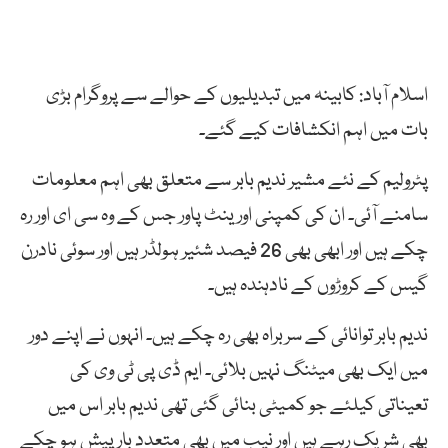
اسلام آباد: کابینہ میں تبدیلیوں کے حوالے سے پروگرام بڑی
بات میں اہم انکشافات کیے گئے۔
پٹرولیم کے نئے مشیر ندیم بابر سے متعلق بھی اہم معلومات
سامنے آئی۔ ان کی کمپنی اورینٹ پاور جس کے وہ سی ای اور رہ
چکے ہیں اور ابھی بھی 26 فیصد شئیر ہولڈر ہیں اور سوئی نادرن
گیس کے کروڑوں کے نادہندہ ہیں۔
ندیم بابر توانائی کے سربراہ بھی رہ چکے ہیں۔ انہوں نے اپنے دور
میں ایک بھی میٹنگ نہیں بلائی۔ ایم ڈی پی ٹی وی کی
تعیناتی کیلئے جو کمیٹی بنائی گئی تھی ندیم بابر اس میں
بھی شریک رہے ہیں اور نیب میں بھی متعدد بار پیش ہو چکے