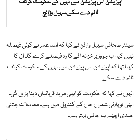
اپوزیشن اس پوزیشن میں نہیں کے حکومت کو ٹف
ٹائم دے سکے،سہیل وڑائچ
سینئر صحافی سہیل وڑائچ نے کہا کہ اسد عمر نے کوئی فیصلہ
نہیں کیا اب جو وزیر خزانہ آئے گا وہ فیصلے کرے گا۔ ان کا
کہنا تھا کہ اپوزیشن اس پوزیشن میں نہیں کے حکومت کو ٹف
ٹائم دے سکے۔
انہوں نے کہا کہ حکومت کو ابھی مزید قربانیاں دینا پڑیں گی۔
ابھی تو پارٹی عمران خان کے کنٹرول میں ہے۔ معاملات جتنی
جلدی اچھے ہو جائیں بہتر ہے۔