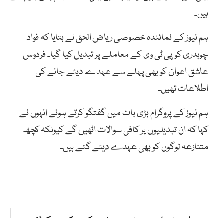
ہیں۔
ہم نیوز کے نمائندہ خصوصی ریاض الحق نے بتایا کہ فواد
چوہدری کو پی ٹی وی کے معاملے پر تبدیل کیا گیا۔ فردوس
عاشق اعوان کو بھی پہلے سے عہدے دیئے جانے کی
اطلاعات تھیں۔
ہم نیوز کے پروگرام بڑی بات میں گفتگو کرتے ہوئے انہوں نے
کہا کہ ان تبدیلیوں پر کافی سوالات اٹھیں گے کیونکہ کچھ
متنازعہ لوگوں کو بھی عہدے دیئے گئے ہیں۔