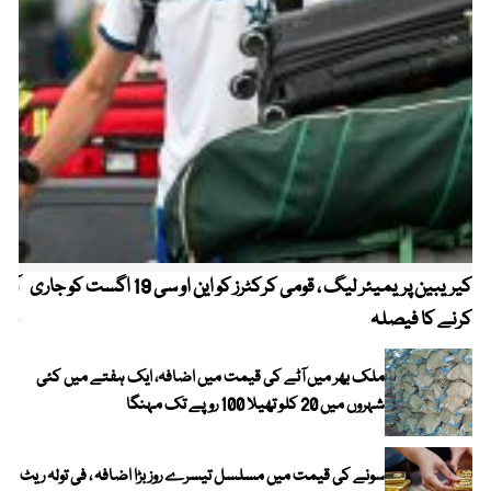
کیریبین پریمیئر لیگ ، قومی کرکٹرز کو این او سی 19 اگست کو جاری
آز
کرنے کا فیصلہ
چھی
ملک بھر میں آٹے کی قیمت میں اضافہ، ایک ہفتے میں کئی
شہروں میں 20 کلو تھیلا 100 روپے تک مہنگا
سونے کی قیمت میں مسلسل تیسرے روز بڑا اضافہ ، فی تولہ ریٹ