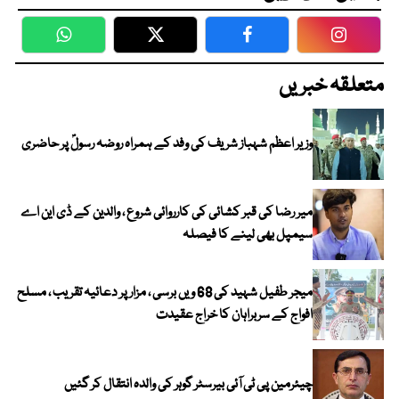
WhatsApp
Twitter
Facebook
Faceboo
متعلقہ خبریں
وزیر اعظم شہباز شریف کی وفد کے ہمراہ روضہ رسولؐ پر حاضری
میر رضا کی قبر کشائی کی کارروائی شروع ، والدین کے ڈی این اے
سیمپل بھی لینے کا فیصلہ
میجر طفیل شہید کی 68 ویں برسی ، مزار پر دعائیہ تقریب ، مسلح
افواج کے سربراہان کا خراج عقیدت
چیئرمین پی ٹی آئی بیرسٹر گوہر کی والدہ انتقال کر گئیں