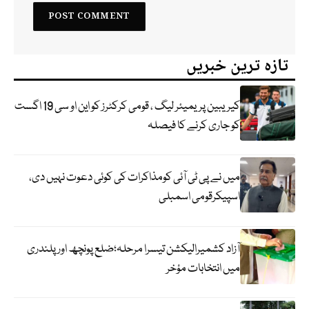
تازہ ترین خبریں
کیریبین پریمیئر لیگ ، قومی کرکٹرز کو این او سی 19 اگست
کو جاری کرنے کا فیصلہ
میں نے پی ٹی آئی کومذاکرات کی کوئی دعوت نہیں دی،
اسپیکرقومی اسمبلی
آزاد کشمیرالیکشن تیسرا مرحلہ؛ضلع پونچھ اور پلندری
میں انتخابات مؤخر