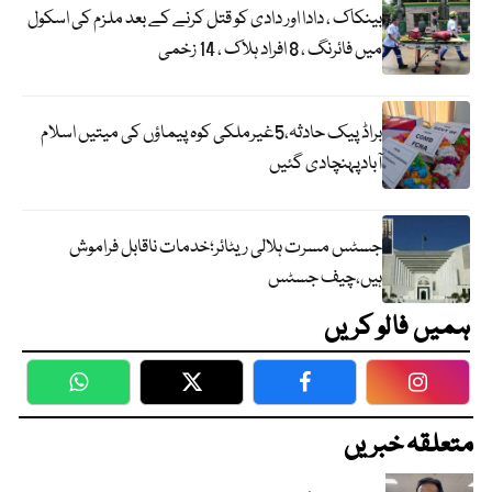
بینکاک ، دادا اور دادی کو قتل کرنے کے بعد ملزم کی اسکول
میں فائرنگ ، 8 افراد ہلاک ، 14 زخمی
براڈ پیک حادثہ،5غیرملکی کوہ پیماؤں کی میتیں اسلام
آبادپہنچادی گئیں
جسٹس مسرت ہلالی ریٹائر؛خدمات ناقابل فراموش
ہیں،چیف جسٹس
ہمیں فالو کریں
WhatsApp
Twitter
Facebook
Faceboo
متعلقہ خبریں