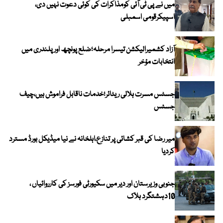
میں نے پی ٹی آئی کومذاکرات کی کوئی دعوت نہیں دی،
اسپیکرقومی اسمبلی
آزاد کشمیرالیکشن تیسرا مرحلہ؛ضلع پونچھ اور پلندری میں
انتخابات مؤخر
جسٹس مسرت ہلالی ریٹائر؛خدمات ناقابل فراموش ہیں،چیف
جسٹس
میر رضا کی قبر کشائی پر تنازع،اہلخانہ نے نیا میڈیکل بورڈ مسترد
کردیا
جنوبی وزیرستان اور دیر میں سکیورٹی فورسز کی کارروائیاں ،
10دہشتگرد ہلاک