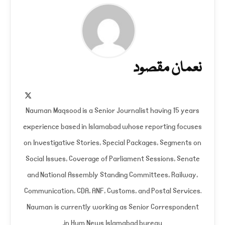
نعمان مقصود
X
(Twitter)
Nauman Maqsood is a Senior Journalist having 15 years
experience based in Islamabad whose reporting focuses
on Investigative Stories, Special Packages, Segments on
Social Issues, Coverage of Parliament Sessions, Senate
and National Assembly Standing Committees, Railway,
Communication, CDA, ANF, Customs, and Postal Services.
Nauman is currently working as Senior Correspondent
in Hum News Islamabad bureau.