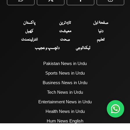
WhatsApp
Twitter
Facebook
Faceboo
صفحۂ اول
تازہ ترین
پاکستان
دنیا
معیشت
کھیل
تعلیم
صحت
انٹرٹینمنٹ
ٹیکنالوجی
دلچسپ و عجیب
Pakistan News in Urdu
Sports News in Urdu
Business News in Urdu
Tech News in Urdu
Entertainment News in Urdu
Health News in Urdu
Hum News English