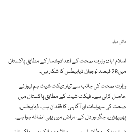
فائل فوٹو
اسلام آباد: وزارت صحت کے اعدادوشمار کے مطابق پاکستان
میں26 فیصد نوجوان ذیابیطس کا شکار ہیں۔
وزارت صحت کی جانب سے تیار فیکٹ شیٹ ہم نیوز نے
حاصل کرلی ہے۔ فیکٹ شیٹ کے مطابق پاکستان میں
صحت کی سہولیات اور آگاہی کا فقدان ہے۔ ذیابیطس،
پھیپھڑوں، جگر اور دل کے امراض میں بھی اضافہ ہوا ہے۔
دستاویز کے مطابق ٹی بی سے متاثرہ ممالک میں پاکستان