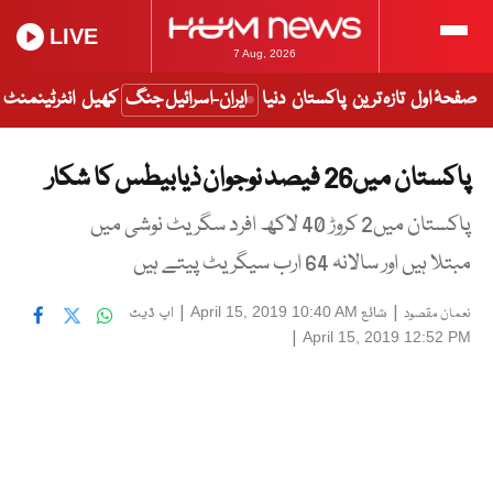
LIVE
7 Aug, 2026
صفحۂ اول
تازہ ترین
پاکستان
دنیا
ایران-اسرائیل جنگ
کھیل
انٹرٹینمنٹ
پاکستان میں26 فیصد نوجوان ذیابیطس کا شکار
پاکستان میں2 کروڑ 40 لاکھ افرد سگریٹ نوشی میں
مبتلا ہیں اور سالانہ 64 ارب سیگریٹ پیتے ہیں
|
شائع
|
اپ ڈیٹ
April 15, 2019 10:40 AM
نعمان مقصود
|
April 15, 2019 12:52 PM