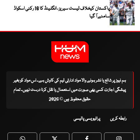
پاکستان کیخلاف ٹیسٹ سیریز ، انگلینڈ کا 16 رکنی اسکواڈ
سامنے آ گیا
ہم نیوز پر شائع یا نشر ہونے والا مواد ادارتی ٹیم کی کاوش ہے۔ اس مواد کو بغیر
پیشگی اجازت کسی بھی صورت میں استعمال یا نقل کرنا درست نہیں۔ تمام
حقوق محفوظ ہیں © 2026
رابطہ کریں
پرائیویسی پالیسی