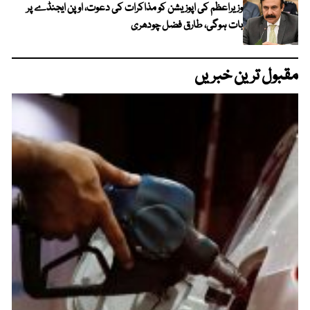
وزیراعظم کی اپوزیشن کو مذاکرات کی دعوت، اوپن ایجنڈے پر
بات ہوگی، طارق فضل چودھری
مقبول ترین خبریں