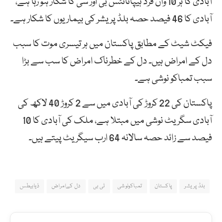
آبادی کا ہر 10 واں فرد ہیپاٹائٹس بی اور سی کا شکار ہو رہا ہے،
آبادی کا 46 فیصد حصہ بلڈ پریشر کی بیماریوں کا شکار ہے۔
فیکٹ شیٹ کے مطابق پاکستان میں ہر تیسری موت کا سبب
دل کے امراض ہیں۔ دل کے خطرناک امراض کا سب سے بڑا
سبب تمباکو نوشی ہے۔
پاکستان کی 22 کروڑ کی آبادی میں سے 2 کروڑ 40 لاکھ کی
آبادی سگریٹ نوشی میں مبتلا ہے، ملک کی آبادی کا 10
فیصد سے زائد حصہ سالانہ 64 ارب سیگریٹ پیتے ہیں۔
بلڈ پریشر
پاکستان
تمباکونوشی
ٹی بی
دل کےامراض
ذیابیطس