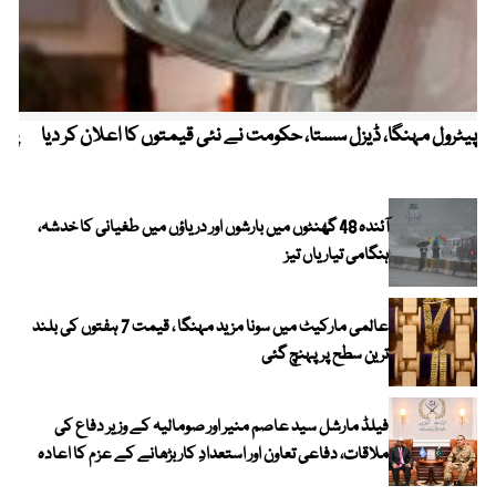
پیٹرول مہنگا، ڈیزل سستا، حکومت نے نئی قیمتوں کا اعلان کر دیا
پنج
آئندہ 48 گھنٹوں میں بارشوں اور دریاؤں میں طغیانی کا خدشہ،
ہنگامی تیاریاں تیز
عالمی مارکیٹ میں سونا مزید مہنگا ، قیمت 7 ہفتوں کی بلند
ترین سطح پر پہنچ گئی
فیلڈ مارشل سید عاصم منیر اور صومالیہ کے وزیر دفاع کی
ملاقات، دفاعی تعاون اور استعدادِ کار بڑھانے کے عزم کا اعادہ