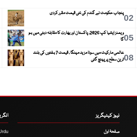
پنجاب حکومت نے گندم کی نئی قیمت مقرر کردی
3
02
ویمنز ایشیا کپ 2026، پاکستان اور بھارت کا مقابلہ دبئی میں ہو
6
05
گا
عالمی مارکیٹ میں سونا مزید مہنگا ، قیمت 7 ہفتوں کی بلند
9
08
ترین سطح پر پہنچ گئی
نیوز کیٹیگریز
انگر
صفحۂ اول
Urdu