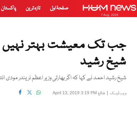
صفحۂ اول
تازہ ترین
پاکستان
7 Aug, 2026
جب تک معیشت بہتر نہیں ہو
شیخ رشید
شیخ رشید احمد نے کہا کہ اگر بھارتی وزیر اعظم نریندر مودی ان
|
شائع
April 13, 2019 3:19 PM
ویب ڈیسک