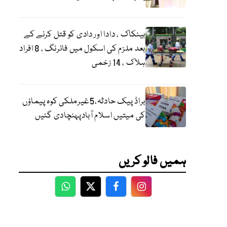
بینکاک ، دادا اور دادی کو قتل کرنے کے
بعد ملزم کی اسکول میں فائرنگ ، 8 افراد
ہلاک ، 14 زخمی
براڈ پیک حادثہ،5غیرملکی کوہ پیماؤں
کی میتیں اسلام آبادپہنچادی گئیں
ہمیں فالو کریں
WhatsApp
Twitter
Facebook
Facebook