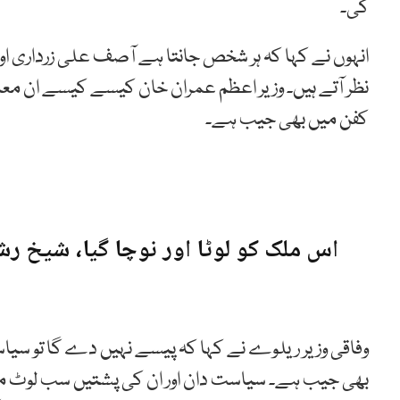
گی۔
انہوں نے کہا کہ ہر شخص جانتا ہے آصف علی زرداری اور ن
نظر آتے ہیں۔ وزیر اعظم عمران خان کیسے کیسے ان م
کفن میں بھی جیب ہے۔
اس ملک کو لوٹا اور نوچا گیا، شیخ رش
وفاقی وزیر ریلوے نے کہا کہ پیسے نہیں دے گا تو سی
بھی جیب ہے۔ سیاست دان اور ان کی پشتیں سب لوٹ مار ک