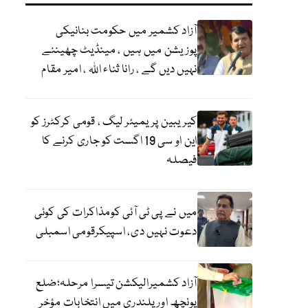
آزاد کشمیر میں حکومت بنانیکی
پوزیشن میں ہیں ، مینڈیٹ چھیننے
نہیں دیں گے ، رانا ثناء اللہ ، امیر مقام
کیریبین پریمیئر لیگ ، قومی کرکٹرز کو
این او سی 19 اگست کو جاری کرنے کا
فیصلہ
میں نے پی ٹی آئی کومذاکرات کی کوئی
دعوت نہیں دی، اسپیکرقومی اسمبلی
آزاد کشمیرالیکشن تیسرا مرحلہ؛ضلع
پونچھ اور پلندری میں انتخابات مؤخر