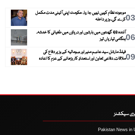
موجودہ نظام کہیں نہیں جا رہا، حکومت اپنی آئینی مدت مکمل
0
کرے گی، وزیر داخلہ
آئندہ 48 گھنٹوں میں بارشوں اور دریاؤں میں طغیانی کا خدشہ،
0
ہنگامی تیاریاں تیز
فیلڈ مارشل سید عاصم منیر اور صومالیہ کے وزیر دفاع کی
0
ملاقات، دفاعی تعاون اور استعدادِ کار بڑھانے کے عزم کا اعادہ
یزی سیکشنز
Pakistan News in 