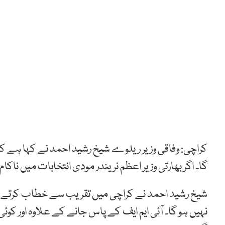
کراچی: وفاقی وزیر ریلوے شیخ رشید احمد نے کہا ہے 
گا۔ اگر بھارتی وزیر اعظم نریندر مودی انتخابات میں ناکا
شیخ رشید احمد نے کراچی میں تقریب سے خطاب کرتے 
نہیں ہو گا۔ آئی ایم ایف کے پاس جانے کے علاوہ اور کو