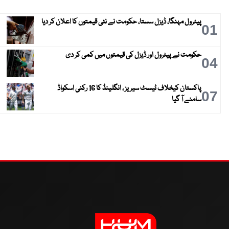
پیٹرول مہنگا، ڈیزل سستا، حکومت نے نئی قیمتوں کا اعلان کر دیا
01
حکومت نے پیٹرول اور ڈیزل کی قیمتوں میں کمی کر دی
04
پاکستان کیخلاف ٹیسٹ سیریز ، انگلینڈ کا 16 رکنی اسکواڈ
07
سامنے آ گیا