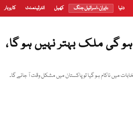
دنیا
ایران-اسرائیل جنگ
کھیل
انٹرٹینمنٹ
کاروبار
 گی ملک بہتر نہیں ہو گا،
تخابات میں ناکام ہو گیا تو پاکستان میں مشکل وقت آ جائے گا۔