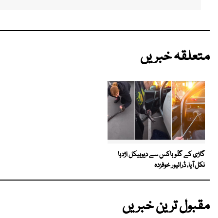
متعلقہ خبریں
گاڑی کے گلَو باکس سے دیوہیکل اژدہا
نکل آیا، ڈرائیور خوفزدہ
مقبول ترین خبریں