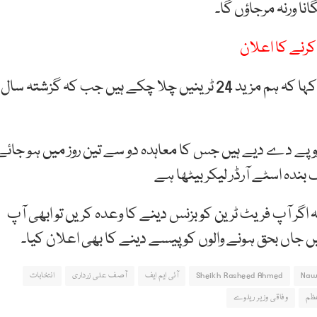
نا ورنہ مرجاؤں گا۔
کرنے کا اعلان
شیخ رشید احمد نے ریلوے سے متعلق بات کرتے ہوئے کہا کہ ہم مزید 24 ٹرینیں چلا چکے ہیں جب کہ گزشتہ سال
کہا کہ سرکلر ریلوے کے لیے چائنہ کو 5 ارب روپے دے دیے ہیں جس کا معاہدہ دو سے تین روز میں ہو جائ
گر آپ فریٹ ٹرین کو بزنس دینے کا وعدہ کریں تو ابھی آپ
ں جاں بحق ہونے والوں کو پیسے دینے کا بھی اعلان کیا۔
Naw
Sheikh Rasheed Ahmed
آئی ایم ایف
آصف علی زرداری
انتخابات
عظم
وفاقی وزیر ریلوے