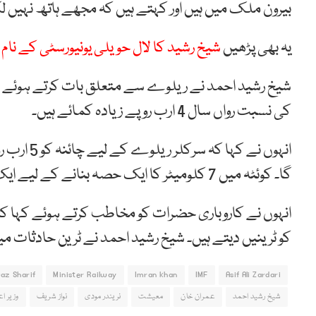
بیرون ملک میں ہیں اور کہتے ہیں کہ مجھے ہاتھ نہیں لگا
یہ بھی پڑھیں
شیخ رشید کا لال حویلی یونیورسٹی کے نام 
کی نسبت رواں سال 4 ارب روپے زیادہ کمائے ہیں۔
انہوں نے 
گا۔ کوئٹہ میں 7 کلومیٹر کا ایک حصہ بنانے کے لیے ایک بندہ اسٹے آرڈر لیکر بیٹھا ہے
انہوں نے کاروباری حضرات کو مخاطب کرتے ہوئے کہا کہ ا
کو ٹرینیں دیتے ہیں۔ شیخ رشید احمد نے ٹرین حادثات می
az Sharif
Minister Railway
Imran khan
IMF
Asif Ali Zardari
شیخ رشید احمد
عمران خان
معیشت
نریندر مودی
نواز شریف
وزیر ا