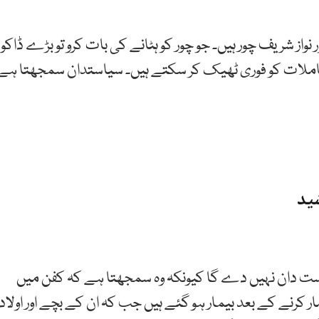
واز شریف چور ہیں۔ جو چور کو ہٹانے کی بات کرو تو بڑے ڈاکو
عاملات کو فوری ٹھیک کر سکتے ہیں۔ سیاستدان سمجھتا ہے
ید
است دان نہیں دے گا کیونکہ وہ سمجھتا ہے کہ کفن میں
رنے کے بعد بیمار ہو گئے ہیں جب کہ ان کے بچے اور اولاد