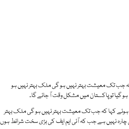
کہ جب تک معیشت بہتر نہیں ہو گی ملک بہتر نہیں ہو
م ہو گیا تو پاکستان میں مشکل وقت آ جائے گا۔
ہوئے کہا کہ جب تک معیشت بہتر نہیں ہو گی ملک بہتر
ئی چارہ نہیں ہے جب کہ آئی ایم ایف کی بڑی سخت شرائط ہوں