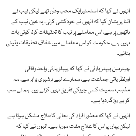
انہوں نے کہا کہ اسدمنیرایک محب وطن تھے لیکن نیب نے
اتنا پریشان کیا کہ انہوں نے خودکشی کرلی، یہ خون نیب کے
ہاتھوں پر ہے، اس معاملے پر نیب کا تحقیقات کرنا کوئی بات
نہیں ہے، حکومت کو اس معاملے میں شفاف تحقیقات یقینی
بنائے۔
چیئرمین پیپلزپارٹی نے کہا کہ پیپلزپارٹی واحد وفاقی
اورنظریاتی جماعت ہے، ہمارے لیے ہرشہری برابر ہے، ہم
مذہب سمیت کسی چیزکی تفریق نہیں کرتے ہیں، ہم نے سب
کو بے روزگاردیا ہے۔
انہوں نے کہا کہ معذور افراد کی بحالی کاعلاج مشکل ہوتا ہے
لیکن یہاں پراس کا علاج مفت ہورہا ہے۔ انہوں نے کہا کہ