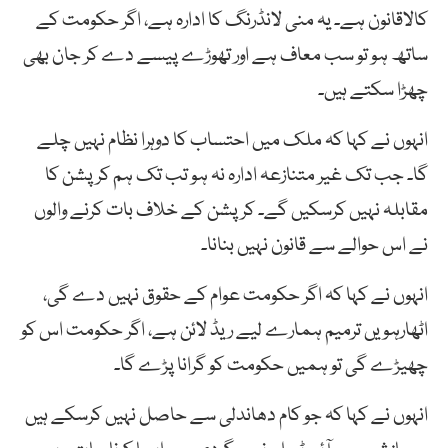
کالاقانون ہے۔ یہ منی لانڈرنگ کا ادارہ ہے، اگر حکومت کے
ساتھ ہو تو سب معاف ہے اور تھوڑے پیسے دے کر جان بھی
چھڑا سکتے ہیں۔
انہوں نے کہا کہ ملک میں احتساب کا دوہرا نظام نہیں چلے
گا۔ جب تک غیر متنازعہ ادارہ نہ ہو تب تک ہم کرپشن کا
مقابلہ نہیں کرسکیں گے۔ کرپشن کے خلاف بات کرنے والوں
نے اس حوالے سے قانون نہیں بنانا۔
انہوں نے کہا کہ اگر حکومت عوام کے حقوق نہیں دے گی،
اٹھارہویں ترمیم ہمارے لیے ریڈ لائن ہے، اگر حکومت اس کو
چھیڑے گی تو ہمیں حکومت کو گرانا پڑے گا۔
انہوں نے کہا کہ جو کام دھاندلی سے حاصل نہیں کرسکے ہیں