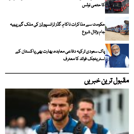
کا حتمی نوٹس
حکومت سے مذاکرات ناکام، گڈز ٹرانسپورٹرز کی ملک گیر پہیہ
جام ہڑتال شروع
پاک سعودی ترکیہ دفاعی معاہدہ، بھارت بھی پاکستان کے
اسٹریٹجک فوائد کا معترف
مقبول ترین خبریں