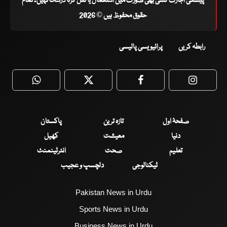
پیشگی اجازت کسی بھی صورت میں استعمال یا نقل کرنا درست نہیں۔ تمام
حقوق محفوظ ہیں © 2026
رابطہ کریں
پرائیویسی پالیسی
WhatsApp
Twitter
Facebook
Faceboo
صفحۂ اول
تازہ ترین
پاکستان
دنیا
معیشت
کھیل
تعلیم
صحت
انٹرٹینمنٹ
ٹیکنالوجی
دلچسپ و عجیب
Pakistan News in Urdu
Sports News in Urdu
Business News in Urdu