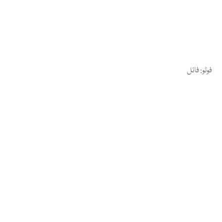
فوٹو: فائل