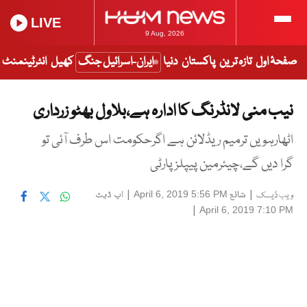
LIVE
9 Aug, 2026
صفحۂ اول
تازہ ترین
پاکستان
دنیا
ایران-اسرائیل جنگ
کھیل
انٹرٹینمنٹ
نیب منی لانڈرنگ کا ادارہ ہے،بلاول بھٹو زرداری
اٹھارہویں ترمیم ریڈلائن ہے اگرحکومت اس طرف آئی تو
گرا دیں گے،چیئرمین پیپلزپارٹی
|
شائع
|
اپ ڈیٹ
April 6, 2019 5:56 PM
ویب ڈیسک
|
April 6, 2019 7:10 PM