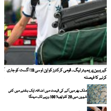
کیریبین پریمیئر لیگ ، قومی کرکٹرز کو این او سی 19 اگست کو جاری
آز
کرنے کا فیصلہ
چھی
ملک بھر میں آٹے کی قیمت میں اضافہ، ایک ہفتے میں کئی
شہروں میں 20 کلو تھیلا 100 روپے تک مہنگا