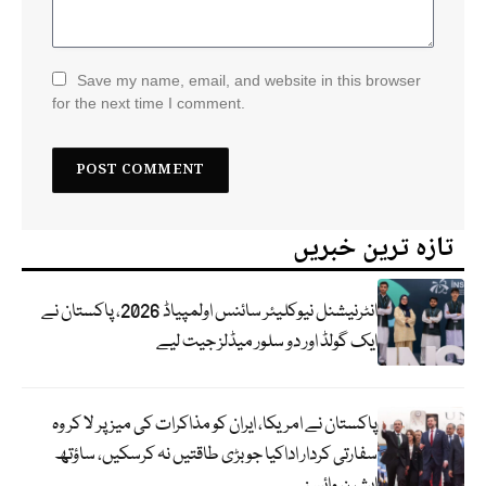
Save my name, email, and website in this browser
for the next time I comment.
تازہ ترین خبریں
انٹرنیشنل نیوکلیئر سائنس اولمپیاڈ 2026، پاکستان نے
ایک گولڈ اور دو سلور میڈلز جیت لیے
پاکستان نے امریکا، ایران کو مذاکرات کی میز پر لا کر وہ
سفارتی کردار اداکیا جو بڑی طاقتیں نہ کرسکیں، ساؤتھ
ایشین وائسز