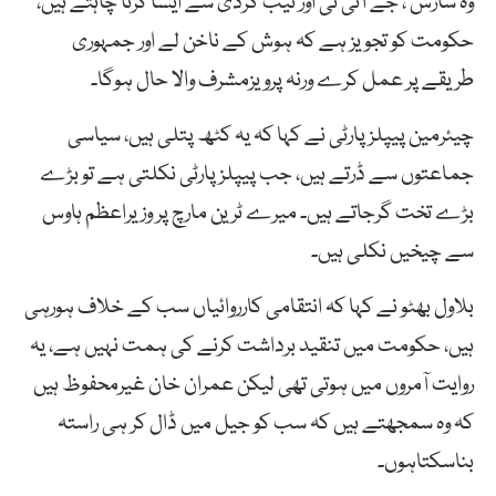
وہ سازش ، جے آئی ٹی اور نیب گردی سے ایسا کرنا چاہتے ہیں،
حکومت کو تجویز ہے کہ ہوش کے ناخن لے اور جمہوری
طریقے پر عمل کرے ورنہ پرویزمشرف والا حال ہوگا۔
چیئرمین پیپلزپارٹی نے کہا کہ یہ کٹھ پتلی ہیں، سیاسی
جماعتوں سے ڈرتے ہیں، جب پیپلزپارٹی نکلتی ہے تو بڑے
بڑے تخت گرجاتے ہیں۔ میرے ٹرین مارچ پر وزیراعظم ہاوس
سے چیخیں نکلی ہیں۔
بلاول بھٹو نے کہا کہ انتقامی کارروائیاں سب کے خلاف ہورہی
ہیں، حکومت میں تنقید برداشت کرنے کی ہمت نہیں ہے، یہ
روایت آمروں میں ہوتی تھی لیکن عمران خان غیرمحفوظ ہیں
کہ وہ سمجھتے ہیں کہ سب کو جیل میں ڈال کر ہی راستہ
بناسکتاہوں۔