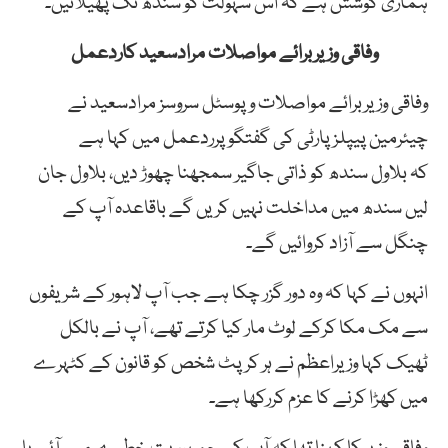
ہماری کوشش ہے کہ اس سہولت کو سندھ تک پھیلائیں۔
وفاقی وزیربرائے مواصلات مرادسعید کاردعمل
وفاقی وزیربرائے مواصلات وپوسٹل سروسز مرادسعید نے
چیئرمین پیپلزپارٹی کی گفتگو پرردعمل میں کہا ہے
کہ بلاول سندھ کو ذاتی جاگیر سمجھنا چھوڑ دیں، بلاول جان
لیں سندھ میں مداخلت نہیں کریں گے باقاعدہ آپ کے
چنگل سے آزاد کروائیں گے۔
انہوں نے کہا کہ وہ دور گزر چکا ہے جب آپ لاہور کے شریفوں
سے مک مکا کرکے لوٹ مار کیا کرتے تھے، آپ نے بالکل
ٹھیک کہا وزیراعظم نے ہر کرپٹ شخص کو قانون کے کٹہرے
میں کھڑا کرنے کا عزم کررکھا ہے۔