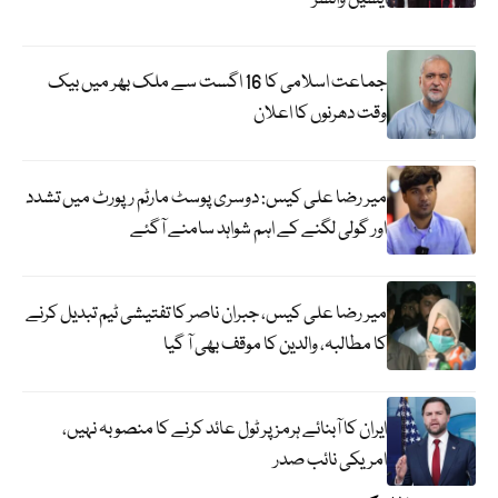
جماعت اسلامی کا 16 اگست سے ملک بھر میں بیک
وقت دھرنوں کا اعلان
میر رضا علی کیس: دوسری پوسٹ مارٹم رپورٹ میں تشدد
اور گولی لگنے کے اہم شواہد سامنے آگئے
میر رضا علی کیس، جبران ناصر کا تفتیشی ٹیم تبدیل کرنے
کا مطالبہ، والدین کا موقف بھی آ گیا
ایران کا آبنائے ہرمز پر ٹول عائد کرنے کا منصوبہ نہیں،
امریکی نائب صدر