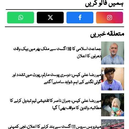
ہمیں فالو کریں
WhatsApp
Twitter
Facebook
Faceboo
متعلقہ خبریں
جماعت اسلامی کا 16 اگست سے ملک بھر میں بیک وقت
دھرنوں کا اعلان
میر رضا علی کیس: دوسری پوسٹ مارٹم رپورٹ میں تشدد اور
گولی لگنے کے اہم شواہد سامنے آگئے
میر رضا علی کیس، جبران ناصر کا تفتیشی ٹیم تبدیل کرنے کا
مطالبہ، والدین کا موقف بھی آ گیا
میٹرو بس سروس 11 اگست سے بند کرنے کا اعلان، نجی کمپنی