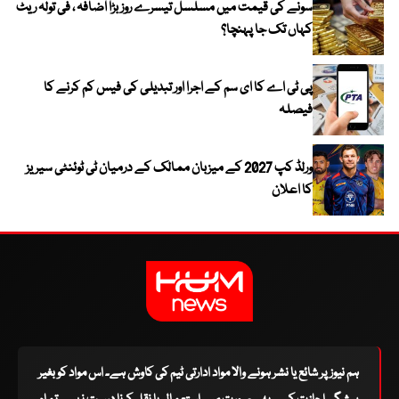
سونے کی قیمت میں مسلسل تیسرے روز بڑا اضافہ ، فی تولہ ریٹ
کہاں تک جا پہنچا؟
پی ٹی اے کا ای سم کے اجرا اور تبدیلی کی فیس کم کرنے کا
فیصلہ
ورلڈ کپ 2027 کے میزبان ممالک کے درمیان ٹی ٹوئنٹی سیریز
کا اعلان
ہم نیوز پر شائع یا نشر ہونے والا مواد ادارتی ٹیم کی کاوش ہے۔ اس مواد کو بغیر