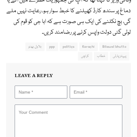
وفاقی وزیر کا کہنا تھا کہ آپ کی جمہوریت خطرے میں آئے یا
دماغ پر سندھ کارڈ کھیلنے کا خبط سوار ہو، رعایت نہیں ملے
گی، بچ نکلنے کی ایک ہی صورت ہے کہ ابا جی کو قوم کی
لوٹی گئی دولت واپس کرنے پر رضامند کریں۔
Bilawal bhutto
Karachi
politics
ppp
بلاول بھٹو
پیپلزپارٹی
خطاب
کراچی
LEAVE A REPLY