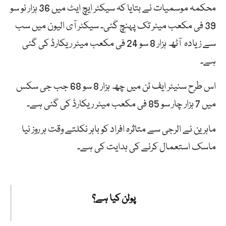
محکمہ موسمیات نے بتایا کہ سیکٹر ایچ ایٹ میں 36 ہزار نو سو
39 فی مکعب میٹر تک پہنچ گئی۔ سیکٹر آی الیون میں سب
سے زیادہ آٹھ ہزار 8 سو 24 فی مکعب میٹر ریکارڈ کی گئی
ہے۔
اس طرح سنیٹر ایف ٹن میں چھ ہزار 8 سو 68 جب جی سکس
میں 7 ہزار چار سو 85 فی مکعب میٹر ریکارڈ کی گئی ہے۔
ماہرین نے الرجی سے متاثرہ افراد کو باہر نکلتے وقت ہر روز نیا
ماسک استعمال کرنے کی ہدایت کی ہے۔
پولن کیا ہے؟