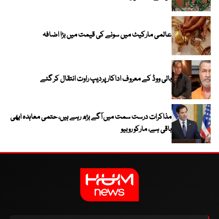
عالمی مارکیٹ میں سونے کی قیمت میں بڑا اضافہ
بالی ووڈ کے معروف اداکار پردیپ راوت انتقال کر گئے
مذاکرات درست سمت میں آگے بڑھ رہے ہیں، حتمی معاہدہ ابھی
باقی ہے، مارکو روبیو