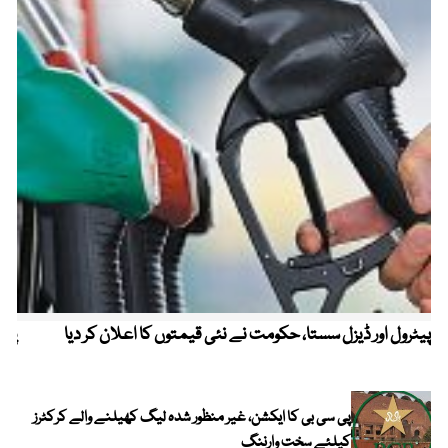
پیٹرول اور ڈیزل سستا، حکومت نے نئی قیمتوں کا اعلان کر دیا
پیٹ
پی سی بی کا ایکشن، غیر منظور شدہ لیگ کھیلنے والے کرکٹرز
کیلئے سخت وارننگ