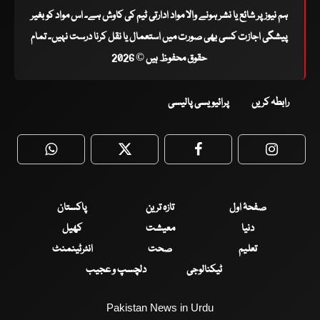
ہم نیوز پر شائع یا نشر ہونے والا مواد ادارتی ٹیم کی کاوش ہے۔ اس مواد کو بغیر
پیشگی اجازت کسی بھی صورت میں استعمال یا نقل کرنا درست نہیں۔ تمام
حقوق محفوظ ہیں © 2026
رابطہ کریں
پرائیویسی پالیسی
WhatsApp
Twitter
Facebook
Faceboo
صفحۂ اول
تازہ ترین
پاکستان
دنیا
معیشت
کھیل
تعلیم
صحت
انٹرٹینمنٹ
ٹیکنالوجی
دلچسپ و عجیب
Pakistan News in Urdu