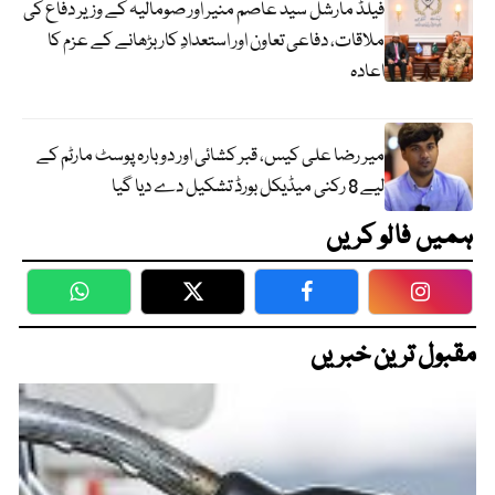
فیلڈ مارشل سید عاصم منیر اور صومالیہ کے وزیر دفاع کی
ملاقات، دفاعی تعاون اور استعدادِ کار بڑھانے کے عزم کا
اعادہ
میر رضا علی کیس، قبر کشائی اور دوبارہ پوسٹ مارٹم کے
لیے 8 رکنی میڈیکل بورڈ تشکیل دے دیا گیا
ہمیں فالو کریں
WhatsApp
Twitter
Facebook
Faceboo
مقبول ترین خبریں