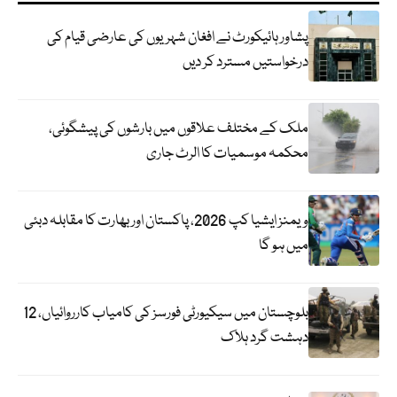
پشاور ہائیکورٹ نے افغان شہریوں کی عارضی قیام کی
درخواستیں مسترد کر دیں
ملک کے مختلف علاقوں میں بارشوں کی پیشگوئی،
محکمہ موسمیات کا الرٹ جاری
ویمنز ایشیا کپ 2026، پاکستان اور بھارت کا مقابلہ دبئی
میں ہو گا
بلوچستان میں سیکیورٹی فورسز کی کامیاب کارروائیاں، 12
دہشت گرد ہلاک