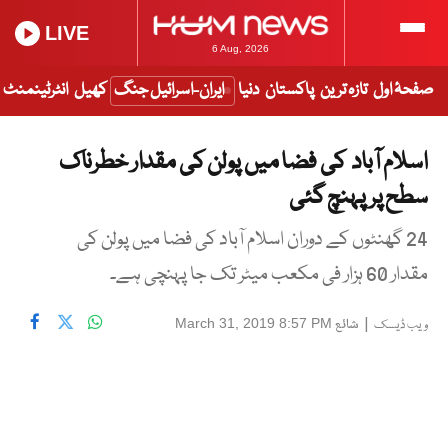
LIVE
6 Aug, 2026
صفحۂ اول
تازہ ترین
پاکستان
دنیا
ایران-اسرائیل جنگ
کھیل
انٹرٹینمنٹ
اسلام آباد کی فضا میں پولن کی مقدار خطرناک
سطح پر پہنچ گئی
24 گھنٹوں کے دوران اسلام آباد کی فضا میں پولن کی
مقدار 60 ہزار فی مکعب میٹر تک جا پہنچی ہے۔
|
شائع
March 31, 2019 8:57 PM
ویب ڈیسک