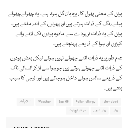
پولن کے معنی پھول کا ریزہ یا زرگل ہوتا ہے۔ یہ چھوٹےچھوٹے
پیلے رنگ کے ذرات ہوتے ہیں اور پھولوں کے اندر ملتے ہیں۔
پولن کے یہ ذرات نر پودے سے مادوہ پودوں تک اڑنے والے
کیڑوں اور ہوا کے ذریعے پہنچتے ہیں۔
عام طور پر یہ ذرات اتنے چھوٹے نہیں ہوتے لیکن بعض پودوں
کے ذرات اتنے چھوٹے ہوتے ہیں جو ہوا سے اڑ کر انسانی ناک
کے ذریعے سانس ہوئے داخل ہوجاتے ہیں اور الرجی کا سبب
بنتے ہیں۔
islamabad
Pollen allergy
Sec H8
Weather
اسلام آباد
پولن
پولن الرجی
سیکٹر ایچ ایٹ