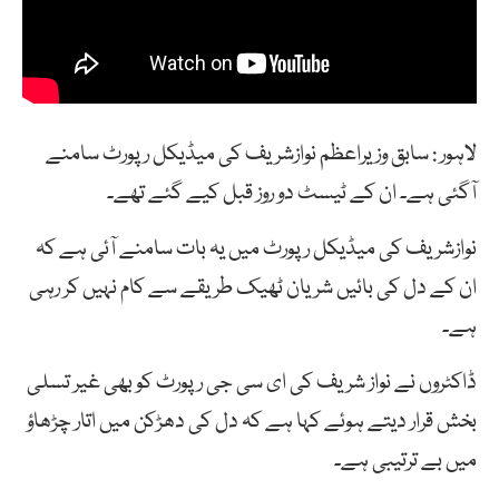
لاہور : سابق وزیراعظم نوازشریف کی میڈیکل رپورٹ سامنے
آگئی ہے۔ ان کے ٹیسٹ دو روز قبل کیے گئے تھے۔
نوازشریف کی میڈیکل رپورٹ میں یہ بات سامنے آئی ہے کہ
ان کے دل کی بائیں شریان ٹھیک طریقے سے کام نہیں کر رہی
ہے۔
ڈاکٹروں نے نواز شریف کی ای سی جی رپورٹ کو بھی غیر تسلی
بخش قرار دیتے ہوئے کہا ہے کہ دل کی دھڑکن میں اتار چڑھاؤ
میں بے ترتیبی ہے۔