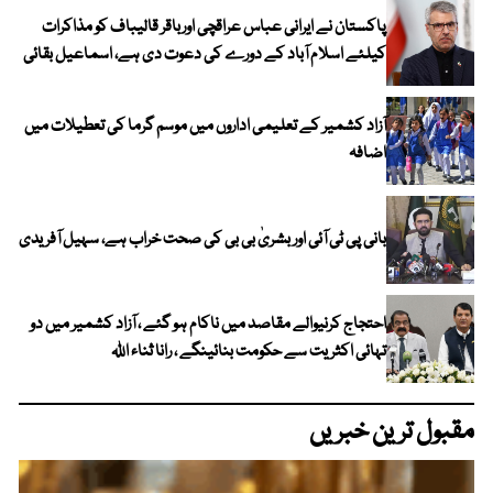
پاکستان نے ایرانی عباس عراقچی اورباقر قالیباف کو مذاکرات
کیلئے اسلام آباد کے دورے کی دعوت دی ہے، اسماعیل بقائی
آزاد کشمیر کے تعلیمی اداروں میں موسم گرما کی تعطیلات میں
اضافہ
بانی پی ٹی آئی اور بشریٰ بی بی کی صحت خراب ہے، سہیل آفریدی
احتجاج کرنیوالے مقاصد میں ناکام ہو گئے ، آزاد کشمیر میں دو
تہائی اکثریت سے حکومت بنائینگے ، رانا ثناء اللہ
مقبول ترین خبریں