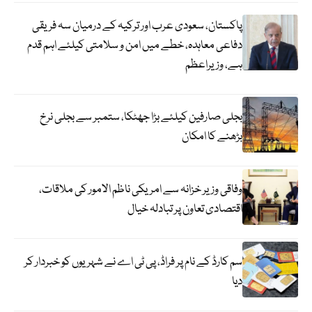
پاکستان، سعودی عرب اور ترکیہ کے درمیان سہ فریقی
دفاعی معاہدہ، خطے میں امن و سلامتی کیلئے اہم قدم
ہے، وزیراعظم
بجلی صارفین کیلئے بڑا جھٹکا، ستمبر سے بجلی نرخ
بڑھنے کا امکان
وفاقی وزیر خزانہ سے امریکی ناظم الامور کی ملاقات،
اقتصادی تعاون پر تبادلہ خیال
سم کارڈ کے نام پر فراڈ، پی ٹی اے نے شہریوں کو خبردار کر
دیا