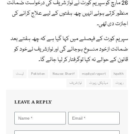
26 مارچ کو سپریم کورٹ نے نواز شریف کی درخواست ضمانت
منظور کرتے ہوئے انہیں چھ ہفتوں کے لیے علاج کرانے کی
اجازت دی تھی۔
سپریم کورٹ کے فیصلے میں کہا گیا ہے کہ چھ ہفتے بعد
ضمانت ازخود منسوخ ہوجائے گی اور نوازشریف نےخود کو
قانون کے حوالے نہ کیا توگرفتار کر لیا جائے گا۔
health
medical report
Nawaz Sharif
Pakistan
ٹیسٹ
رپورٹ
میڈیکل رپورٹ
نوازشریف
LEAVE A REPLY