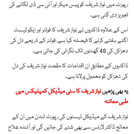
رپورٹ میں نواز شریف کو پیس میکر اور آئی سی ڈی لگانے کی
تجویز دی گئی ہے۔
اس کے علاوہ ڈاکٹروں نے نواز شریف کا فولٹر اور ایکو ٹیسٹ
اگلے ہفتے کرنے کا فیصلہ کیا ہے، فولٹر کے ذریعے دل کی
دھڑکن کی 48 گھنٹوں تک نگرانی کی جاتی ہے۔
ڈاکٹروں کے مطابق ان اقدامات کا مقصد نواز شریف کی دل
کی دھڑکن کو معمول پرلانا ہے۔
یہ بھی پڑھیں
نواز شریف کا سٹی میڈیکل کمپلیکس میں
طبی معائنہ
نواز شریف کے میڈیکل ٹیسٹوں کی رپورٹ لندن میں ان کے
معالج ڈاکٹر لارنس سے بھی شئیر کی جائیں گی اور آئندہ علاج