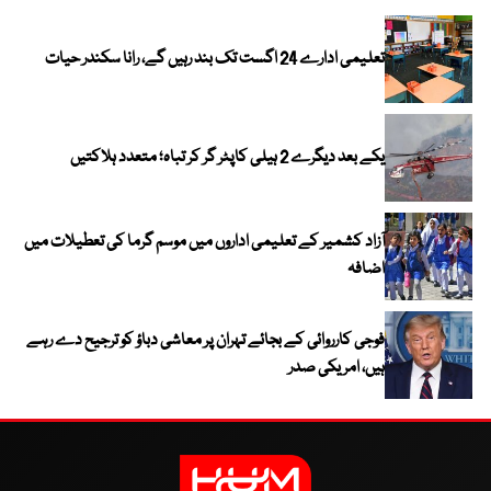
تعلیمی ادارے 24 اگست تک بند رہیں گے، رانا سکندر حیات
یکے بعد دیگرے 2 ہیلی کاپٹر گر کر تباہ؛ متعدد ہلاکتیں
آزاد کشمیر کے تعلیمی اداروں میں موسم گرما کی تعطیلات میں
اضافہ
فوجی کارروائی کے بجائے تہران پر معاشی دباؤ کو ترجیح دے رہے
ہیں، امریکی صدر