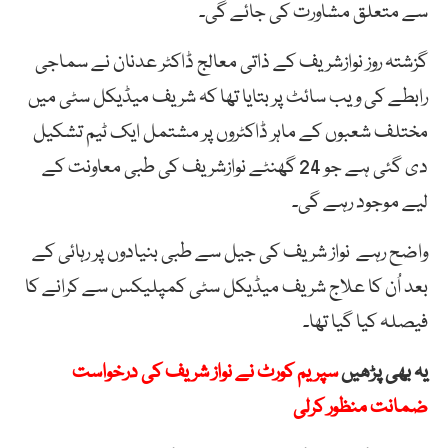
سے متعلق مشاورت کی جائے گی۔
گزشتہ روز نوازشریف کے ذاتی معالج ڈاکٹر عدنان نے سماجی
رابطے کی ویب سائٹ پر بتایا تھا کہ شریف میڈیکل سٹی میں
مختلف شعبوں کے ماہر ڈاکٹروں پر مشتمل ایک ٹیم تشکیل
دی گئی ہے جو 24 گھنٹے نوازشریف کی طبی معاونت کے
لیے موجود رہے گی۔
واضح رہے نواز شریف کی جیل سے طبی بنیادوں پر رہائی کے
بعد اُن کا علاج شریف میڈیکل سٹی کمپلیکس سے کرانے کا
فیصلہ کیا گیا تھا۔
یہ بھی پڑھیں
سپریم کورٹ نے نواز شریف کی درخواست
ضمانت منظور کرلی