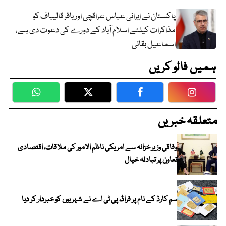
پاکستان نے ایرانی عباس عراقچی اورباقر قالیباف کو
مذاکرات کیلئے اسلام آباد کے دورے کی دعوت دی ہے،
اسماعیل بقائی
ہمیں فالو کریں
WhatsApp
Twitter
Facebook
Faceboo
متعلقہ خبریں
وفاقی وزیر خزانہ سے امریکی ناظم الامور کی ملاقات، اقتصادی
تعاون پر تبادلہ خیال
سم کارڈ کے نام پر فراڈ، پی ٹی اے نے شہریوں کو خبردار کر دیا