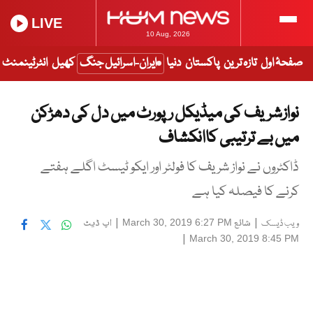
LIVE
10 Aug, 2026
صفحۂ اول
تازہ ترین
پاکستان
دنیا
ایران-اسرائیل جنگ
کھیل
انٹرٹینمنٹ
نوازشریف کی میڈیکل رپورٹ میں دل کی دھڑکن
میں بے ترتیبی کاانکشاف
ڈاکٹروں نے نواز شریف کا فولٹر اور ایکو ٹیسٹ اگلے ہفتے
کرنے کا فیصلہ کیا ہے
|
شائع
|
اپ ڈیٹ
March 30, 2019 6:27 PM
ویب ڈیسک
|
March 30, 2019 8:45 PM