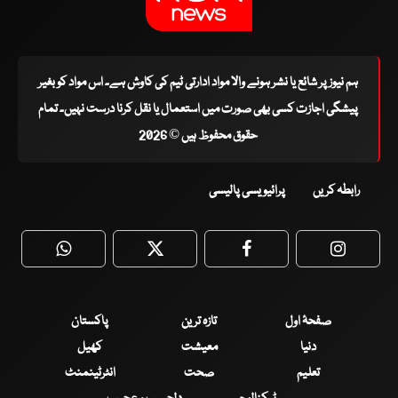
ہم نیوز پر شائع یا نشر ہونے والا مواد ادارتی ٹیم کی کاوش ہے۔ اس مواد کو بغیر
پیشگی اجازت کسی بھی صورت میں استعمال یا نقل کرنا درست نہیں۔ تمام
حقوق محفوظ ہیں © 2026
رابطہ کریں
پرائیویسی پالیسی
WhatsApp
Twitter
Facebook
Faceboo
صفحۂ اول
تازہ ترین
پاکستان
دنیا
معیشت
کھیل
تعلیم
صحت
انٹرٹینمنٹ