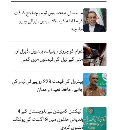
مسلمان متحد ہوں تو ہر چیلنج کا ڈٹ
کر مقابلہ کر سکتے ہیں، ایرانی وزیر
خارجہ
عوام کو جزوی ریلیف، پیٹرول، ڈیزل اور
مٹی کے تیل کی قیمتوں میں کمی
پیٹرول کی قیمت 228 روپے فی لیٹر کی
جائے، حافظ نعیم الرحمان
الیکشن کمیشن نے بلوچستان کے 4
بلدیاتی حلقوں میں 9 اگست کی پولنگ
ملتوی کردی