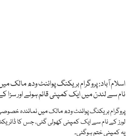
اسلام آباد: پروگرام بریکنگ پوائنٹ ودھ مالک م
نام سے لندن میں ایک کمپنی قائم ہونے اور سزا کے 
یہ کمپنی ختم ہوگئی۔