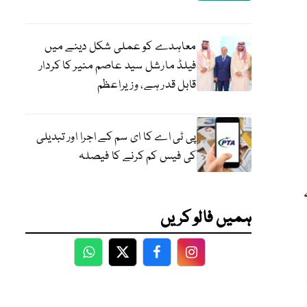
معاہدے کو عملی شکل دینے میں
فیلڈ مارشل سید عاصم منیر کا کردار
قابل قدر ہے، وزیراعظم
پی ٹی اے کا ای سم کے اجرا اور تبدیلی
کی فیس کم کرنے کا فیصلہ
ہمیں فالو کریں
WhatsApp
Twitter
Facebook
Facebook