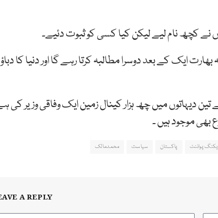
 نے کچھ نام لیے لیکن کیا کسی کو ثبوت دئیے۔
 بھارت ایک کے بعد دوسرا مطالبہ کرتا رہے گا اور دنیا کا دباؤ
ے تین دیہاتوں میں چھ ہزار کینال زمین ایک وفاقی وزیر کی ہ
 بھی موجود ہیں ۔
یکنگ پوائنٹ
پاکستان
سیاست
محمدمالک
EAVE A REPLY