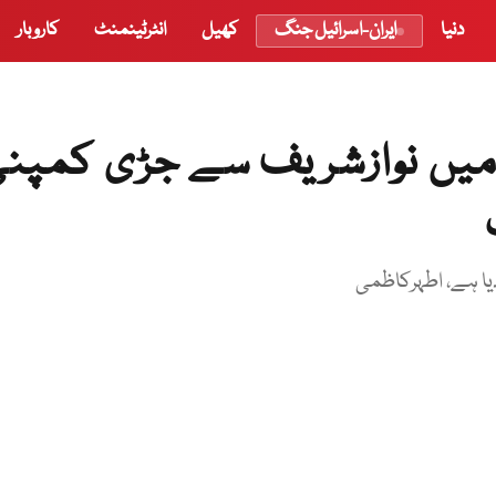
دنیا
ایران-اسرائیل جنگ
کھیل
انٹرٹینمنٹ
کاروبار
میں نوازشریف سے جڑی کمپن
یا ہے، اطہرکاظمی