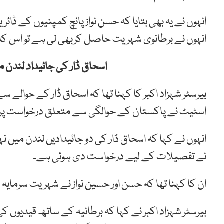
انہوں نے یہ بھی بتایا کہ حسن نواز پانچ کمپنیوں کے ڈائ
انہوں نے برطانوی شہریت حاصل کربھی لی ہے تو اس کا ث
اسحاق ڈار کی جائیداد لندن م
بیرسٹر شہزاد اکبر کا کہنا تھا کہ اسحاق ڈار کے حوالے 
اسٹیٹ نے پاکستان کے حوالگی سے متعلق درخواست پ
انہوں نے کہا کہ اسحاق ڈار کی دو جائیدادیں لندن میں
نے تفصیلات کے لیے درخواست دی ہوئی ہے۔
ان کا کہنا تھا کہ حسن اور حسین نواز نے شہریت سرمایہ ک
بیرسٹر شہزاد اکبر نے کہا کہ برطانیہ کے ساتھ قیدی