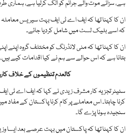
ہے، سزائے موت والے جرائم کو الگ کرلیا ہے، ہماری ط
ان کا کہنا تھا کہ ایف اے ٹی ایف بہت سیریس معاملہ 
کہ اسے بلیک لسٹ میں شامل کردیا جائے۔
ان کا کہنا تھا کہ منی لانڈرنگ کو مختلف گروہ اپنے اپ
بتانا ہے کہ اس حوالے سے ہم نے کیا اقدامات کیے ہیں، 
کالعدم تنظیموں کے خلاف کارر
سئینر تجزیہ کار مشرف زیدی نے کہا کہ ایف اے ٹی ایف
کرنا چاہتا۔ اس معاملے پر کام کرنا پاکستان کے مفاد میں
سنجیدہ ہونا پڑے گا۔
ان کا کہنا تھا کہ پاکستان میں بہت عرصے بعد ایسا وزی