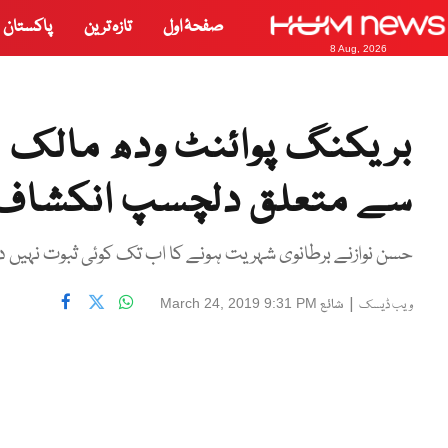
صفحۂ اول
تازہ ترین
پاکستان
8 Aug, 2026
بریکنگ پوائنٹ ودھ مالک 
سے متعلق دلچسپ انکشاف
حسن نوازنے برطانوی شہریت ہونے کا اب تک کوئی ثبوت نہیں د
|
شائع
March 24, 2019 9:31 PM
ویب ڈیسک