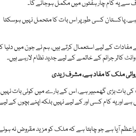
رف سے یہ کام چار ہفتوں میں مکمل ہوجائے گا۔
ہے، پاکستان کسی طور پر اس بات کا متحمل نہیں ہوسکتا
نے مفادات کے لیے استعمال کرتے ہیں، ہم نے جون میں دنیا کو
وائٹ کالر جرائم کے خاتمے کے لیے جدید نظام لارہے ہیں۔
وائی ملک کا مفاد ہے، مشرف زیدی
 کی بات بڑی گھمبیر ہے، اس کے بارے میں کوئی بات نہیں
 ہے اور یہ کام کسی اور کے لیے نہیں بلکہ اپنے بچوں کے لیے
راعظم آیا ہے جو چاہتا ہے کہ ملک کو مزید مقروض نہ ہونے