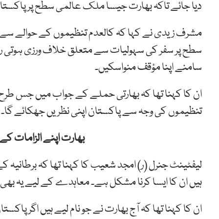
دیا جائے تاکہ بھارت جیسا ملک عالمی سطح پر پاکست
مشرف زیدی نے کہا کہ کالعدم تنظیموں کے حوالے سے پ
سطح پر سفر کی سہولیات سے متعلق خلاف ورزی ہوتی ر
سامنے اپنا مؤقف منواسکیں۔
ان کا کہنا تھا کہ بھارتی حملے کے جواب میں جس طرح پور
تنظیموں کی وجہ سے پاکستان اپنی نظریں جھکائے گا۔
بھارت اپنے الزامات ک
لیفٹینٹ جنرل (ر) امجد شعیب کا کہنا تھا کہ برطانیہ کے 
ہیں ان کا ایسا کرنا مشکل ہے۔ معاہدے کے لیے یہ ب
ان کا کہنا تھا کہ آج بھارت نے جو نام لیے ہیں اگر پاکستا