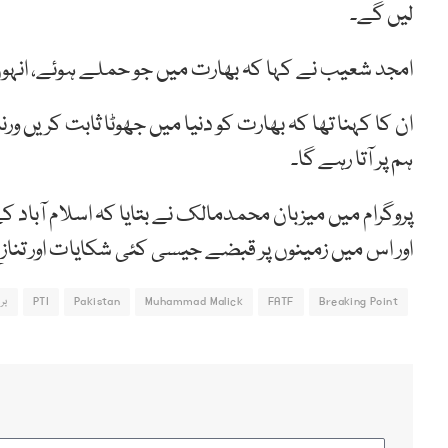
لیں گے۔
امجد شعیب نے کہا کہ بھارت میں جو حملے ہوئے، انہوں
ان کا کہنا تھا کہ بھارت کو دنیا میں جھوٹا ثابت کریں ورنہ
ہم پر آتا رہے گا۔
پروگرام میں میزبان محمدمالک نے بتایا کہ اسلام آباد ک
اور اس میں زمینوں پر قبضے جیسی کئی شکایات اور تنازع
Breaking Point
FATF
Muhammad Malick
Pakistan
PTI
بر