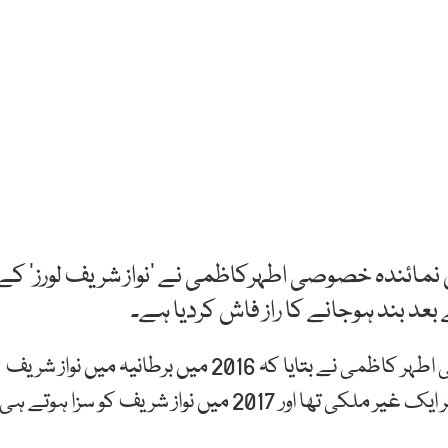
یں نمائندہ خصوصی اطہرکاظمی نے ’نواز شریف لورز‘ کے
بعد بند ہوجانے کا راز فاش کردیا ہے۔
پروگرام بریکنگ پوائنٹ ودھ مالک میں نمائندہ خصوصی اطہر کاظمی نے بتایا کہ 2016 میں برطانیہ میں نواز شریف
لورز کے نام سے ایک کمپنی کھولی گئی، جس کا ڈائریکٹر ایک غیر ملکی تھا اور 2017 میں نواز شریف کو سزا ہوتے ہی