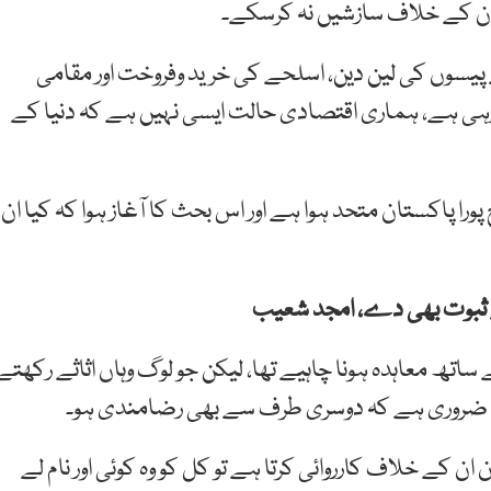
ان کے خلاف سازشیں نہ کرسکے۔
یسوں کی لین دین، اسلحے کی خرید وفروخت اور مقامی
ہی ہے، ہماری اقتصادی حالت ایسی نہیں ہے کہ دنیا کے
ا پاکستان متحد ہوا ہے اور اس بحث کا آغاز ہوا کہ کیا ان
ے ثبوت بھی دے، امجد شعیب
ساتھ معاہدہ ہونا چاہیے تھا، لیکن جو لوگ وہاں اثاثے رکھتے
ھی ضروری ہے کہ دوسری طرف سے بھی رضامندی ہو۔
ن ان کے خلاف کارروائی کرتا ہے تو کل کو وہ کوئی اور نام لے