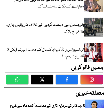
معاہدے کے نکات سامنے لے آئے
بلوچستان میں دہشت گردوں کے خلاف کارروائیاں جاری،
15 خوارج ہلاک
ای اسپورٹس ورلڈ کپ؛ پاکستان کے محمد زبیر نے ٹیکن 8
ٹائٹل اپنے نام لیا
ہمیں فالو کریں
WhatsApp
Twitter
Facebook
Faceboo
متعلقہ خبریں
5 ارب ڈالر کی سرمایہ کاری کے معاہدے آئندہ ماہ سے شروع