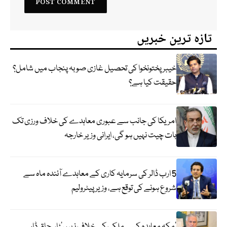
تازہ ترین خبریں
خیبر پختونخوا کی تحصیل غازی صوبہ پنجاب میں شامل؟
حقیقت کیا ہے؟
امریکا کی جانب سے عبوری معاہدے کی خلاف ورزی تک
بات چیت نہیں ہو گی، ایرانی وزیر خارجہ
5 ارب ڈالر کی سرمایہ کاری کے معاہدے آئندہ ماہ سے
شروع ہونے کی توقع ہے، وزیر پیٹرولیم
‘مکہ معاہدہ کسی ملک کے خلاف نہیں’؛ اسحاق ڈار