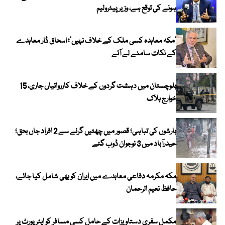
ہونے کی توقع ہے، وزیر پیٹرولیم
‘مکہ معاہدہ کسی ملک کے خلاف نہیں’؛ اسحاق ڈار معاہدے
کے نکات سامنے لے آئے
بلوچستان میں دہشت گردوں کے خلاف کارروائیاں جاری، 15
خوارج ہلاک
بارشوں کی تباہی؛ قصور میں چھتیں گرنے سے 2 افراد جاں بحق؛
حیدرآباد میں 3 نوجوان ڈوب گئے
مکہ مکرمہ دفاعی معاہدے میں ایران کو بھی شامل کیا جائے،
حافظ نعیم الرحمان
مکمل سفری دستاویزات کے حامل کسی مسافر کو ایئرپورٹ پر