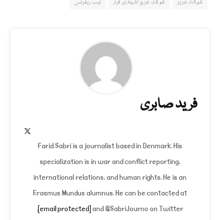
شوکت عزیز
شوکت عزیز اشہتاری قرار
نیب ریفرنس
فرید صابری
X
(Twitter)
Farid Sabri is a journalist based in Denmark. His
specialization is in war and conflict reporting,
international relations, and human rights. He is an
Erasmus Mundus alumnus. He can be contacted at
[email protected]
and @SabriJourno on Twitter.