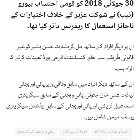
30 جولائی 2018 کو قومی احتساب بیورو
(نیب) نے شوکت عزیز کے خلاف اختیارات کے
ناجائز استعمال کا ریفرنس دائر کیا تھا۔
ان پر دیگر افراد کے ساتھ مل کر بشارت حسن بشیر کو غیر
قانونی طریقے سے بطور کنسلٹنٹ انرجی بورڈ تعینات کرنے کا
الزام ہے۔
ان کے ساتھ دیگر افراد میں سابق وفاقی وزیر پانی اور بجلی
لیاقت علی خان جتوئی، پانی و بجلی کے سابق سیکریٹری
اسماعیل قريشی اور پانی اور بجلی کے سابق ایڈشنل سیکریٹری
یوسف میمن شامل ہیں۔
احتساب عدالت اسلام آباد
اختیارات سے تجاوز
سابق وزیراعظم شوکت عزیز