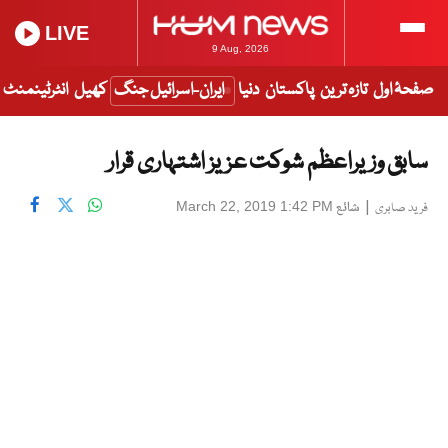
LIVE
9 Aug, 2026
صفحۂ اول
تازہ ترین
پاکستان
دنیا
ایران-اسرائیل جنگ
کھیل
انٹرٹینمنٹ
سابق وزیراعظم شوکت عزیز اشتہاری قرار
|
شائع
March 22, 2019 1:42 PM
فرید صابری