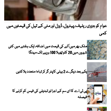
عوام کو جزوی ریلیف، پیٹرول، ڈیزل اور مٹی کے تیل کی قیمتوں میں
4 روز میں سونے کی قیمت میں بڑا اضافہ
کمی
ملک بھر میں آٹے کی قیمت میں اضافہ، ایک ہفتے میں کئی
شہروں میں 20 کلو تھیلا 100 روپے تک مہنگا
یکے بعد دیگرے 2 ہیلی کاپٹر گر کر تباہ؛ متعدد ہلاکتیں
پی ٹی اے کا ای سم کے اجرا اور تبدیلی کی فیس کم کرنے کا
فیصلہ