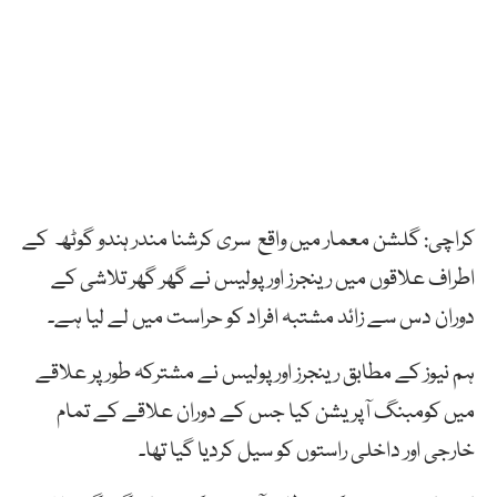
کراچی: گلشن معمار میں واقع سری کرشنا مندر ہندو گوٹھ کے
اطراف علاقوں میں رینجرز اور پولیس نے گھر گھر تلاشی کے
دوران دس سے زائد مشتبہ افراد کو حراست میں لے لیا ہے۔
ہم نیوز کے مطابق رینجرز اور پولیس نے مشترکہ طور پر علاقے
میں کومبنگ آپریشن کیا جس کے دوران علاقے کے تمام
خارجی اور داخلی راستوں کو سیل کردیا گیا تھا۔