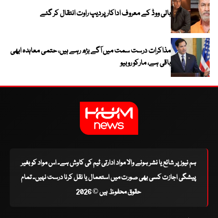
بالی ووڈ کے معروف اداکار پردیپ راوت انتقال کر گئے
مذاکرات درست سمت میں آگے بڑھ رہے ہیں، حتمی معاہدہ ابھی
باقی ہے، مارکو روبیو
ہم نیوز پر شائع یا نشر ہونے والا مواد ادارتی ٹیم کی کاوش ہے۔ اس مواد کو بغیر
پیشگی اجازت کسی بھی صورت میں استعمال یا نقل کرنا درست نہیں۔ تمام
حقوق محفوظ ہیں © 2026