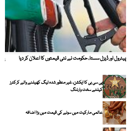
پیٹرول اور ڈیزل سستا، حکومت نے نئی قیمتوں کا اعلان کر دیا
پیٹ
پی سی بی کا ایکشن، غیر منظور شدہ لیگ کھیلنے والے کرکٹرز
کیلئے سخت وارننگ
عالمی مارکیٹ میں سونے کی قیمت میں بڑا اضافہ