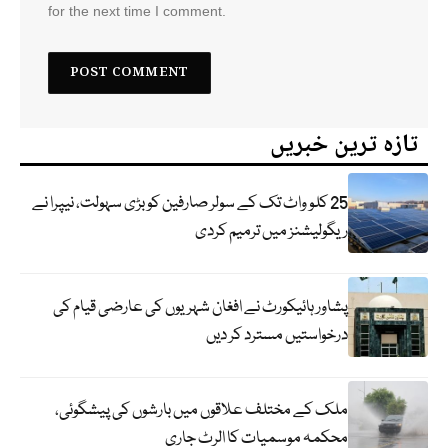
for the next time I comment.
تازہ ترین خبریں
25 کلو واٹ تک کے سولر صارفین کو بڑی سہولت، نیپرا نے
ریگولیشنز میں ترمیم کردی
پشاور ہائیکورٹ نے افغان شہریوں کی عارضی قیام کی
درخواستیں مسترد کر دیں
ملک کے مختلف علاقوں میں بارشوں کی پیشگوئی،
محکمہ موسمیات کا الرٹ جاری