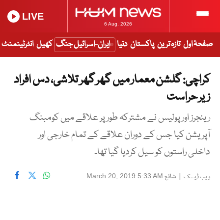
LIVE
6 Aug, 2026
صفحۂ اول
تازہ ترین
پاکستان
دنیا
ایران-اسرائیل جنگ
کھیل
انٹرٹینمنٹ
کراچی: گلشن معمار میں گھر گھر تلاشی، دس افراد
زیر حراست
رینجرز اور پولیس نے مشترکہ طور پر علاقے میں کومبنگ
آپریشن کیا جس کے دوران علاقے کے تمام خارجی اور
داخلی راستوں کو سیل کردیا گیا تھا۔
|
شائع
March 20, 2019 5:33 AM
ویب ڈیسک