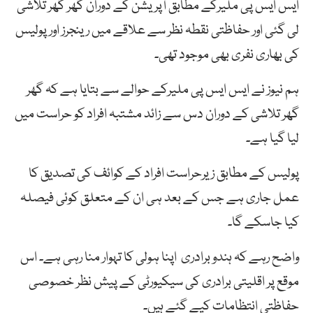
ایس ایس پی ملیرکے مطابق آپریشن کے دوران گھر گھر تلاشی
لی گئی اور حفاظتی نقطہ نظر سے علاقے میں رینجرز اور پولیس
کی بھاری نفری بھی موجود تھی۔
ہم نیوز نے ایس ایس پی ملیرکے حوالے سے بتایا ہے کہ گھر
گھر تلاشی کے دوران دس سے زائد مشتبہ افراد کو حراست میں
لیا گیا ہے۔
پولیس کے مطابق زیرحراست افراد کے کوائف کی تصدیق کا
عمل جاری ہے جس کے بعد ہی ان کے متعلق کوئی فیصلہ
کیا جاسکے گا۔
واضح رہے کہ ہندو برادری اپنا ہولی کا تہوار منا رہی ہے۔ اس
موقع پر اقلیتی برادری کی سیکیورٹی کے پیش نظر خصوصی
حفاظتی انتظامات کیے گئے ہیں۔