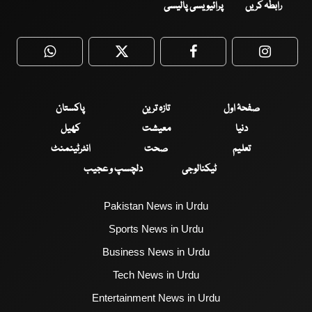
رابطہ کریں
پرائیویسی پالیسی
WhatsApp
Twitter
Facebook
Faceboo
صفحۂ اول
تازہ ترین
پاکستان
دنیا
معیشت
کھیل
تعلیم
صحت
انٹرٹینمنٹ
ٹیکنالوجی
دلچسپ و عجیب
Pakistan News in Urdu
Sports News in Urdu
Business News in Urdu
Tech News in Urdu
Entertainment News in Urdu