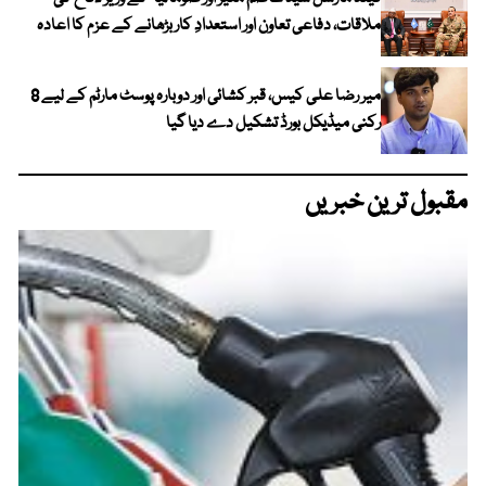
ملاقات، دفاعی تعاون اور استعدادِ کار بڑھانے کے عزم کا اعادہ
میر رضا علی کیس، قبر کشائی اور دوبارہ پوسٹ مارٹم کے لیے 8
رکنی میڈیکل بورڈ تشکیل دے دیا گیا
مقبول ترین خبریں