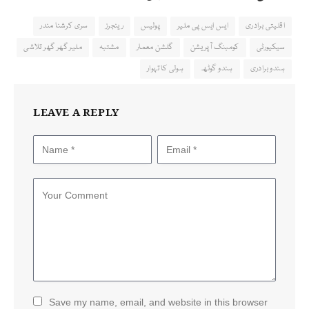
اقلیتی برادری
ایس ایس پی ملیر
پولیس
رینجرز
سری کرشنا مندر
سیکیورٹی
کومبنگ آپریشن
گلشن معمار
مشتبہ
ملیر گھر گھر تلاشی
ہندو برادری
ہندو گوٹھ
ہولی کا تہوار
LEAVE A REPLY
Save my name, email, and website in this browser