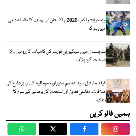
ویمنز ایشیا کپ 2026، پاکستان اور بھارت کا مقابلہ دبئی
میں ہو گا
بلوچستان میں سیکیورٹی فورسز کی کامیاب کارروائیاں، 12
دہشت گرد ہلاک
فیلڈ مارشل سید عاصم منیر اور صومالیہ کے وزیر دفاع کی
ملاقات، دفاعی تعاون اور استعدادِ کار بڑھانے کے عزم کا
اعادہ
ہمیں فالو کریں
WhatsApp
Twitter
Facebook
Faceboo