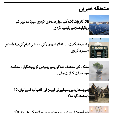
متعلقہ خبریں
25 کلو واٹ تک کے سولر صارفین کو بڑی سہولت، نیپرا نے
ریگولیشنز میں ترمیم کردی
پشاور ہائیکورٹ نے افغان شہریوں کی عارضی قیام کی درخواستیں
مسترد کر دیں
ملک کے مختلف علاقوں میں بارشوں کی پیشگوئی، محکمہ
موسمیات کا الرٹ جاری
بلوچستان میں سیکیورٹی فورسز کی کامیاب کارروائیاں، 12
دہشت گرد ہلاک
فیلڈ مارشل سید عاصم منیر اور صومالیہ کے وزیر دفاع کی