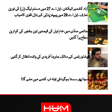
آزاد کشمیر الیکشن ، ایل اے 27 میں مسلم لیگ (ن) کی نورین
عارف ، ایل اے 28 میں پیپلز پارٹی کے بازل نقوی کامیاب
عالمی منڈی میں خام تیل کی قیمتیں تین ہفتوں کی کم ترین
سطح پر آ گئیں
پشاور زلمی کے مالک جاوید آفریدی کی والدہ انتقال کر گئیں
سونا پھر سستا ہوگیا،فی تولہ اب کتنے میں ملے گا؟