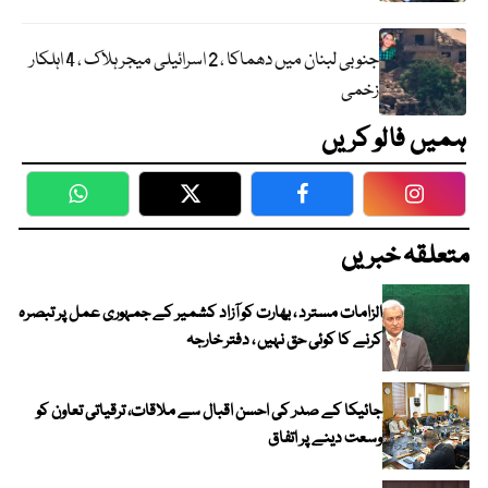
جنوبی لبنان میں دھماکا ، 2 اسرائیلی میجر ہلاک ، 4 اہلکار
زخمی
ہمیں فالو کریں
WhatsApp
Twitter
Facebook
Faceboo
متعلقہ خبریں
الزامات مسترد ، بھارت کو آزاد کشمیر کے جمہوری عمل پر تبصرہ
کرنے کا کوئی حق نہیں ، دفتر خارجہ
جائیکا کے صدر کی احسن اقبال سے ملاقات، ترقیاتی تعاون کو
وسعت دینے پر اتفاق