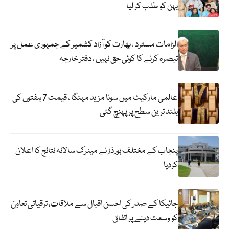
بہن کو طلب کر لیا
الزامات مسترد ، بھارت کو آزاد کشمیر کے جمہوری عمل پر
تبصرہ کرنے کا کوئی حق نہیں ، دفتر خارجہ
عالمی مارکیٹ میں سونا مزید مہنگا ، قیمت 7 ہفتوں کی
بلند ترین سطح پر پہنچ گئی
پنجاب کے مختلف بورڈز نے میٹرک سالانہ نتائج کا اعلان
کردیا
جائیکا کے صدر کی احسن اقبال سے ملاقات، ترقیاتی تعاون
کو وسعت دینے پر اتفاق