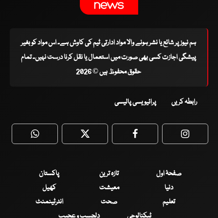
ہم نیوز پر شائع یا نشر ہونے والا مواد ادارتی ٹیم کی کاوش ہے۔ اس مواد کو بغیر
پیشگی اجازت کسی بھی صورت میں استعمال یا نقل کرنا درست نہیں۔ تمام
حقوق محفوظ ہیں © 2026
رابطہ کریں
پرائیویسی پالیسی
WhatsApp
Twitter
Facebook
Faceboo
صفحۂ اول
تازہ ترین
پاکستان
دنیا
معیشت
کھیل
تعلیم
صحت
انٹرٹینمنٹ
ٹیکنالوجی
دلچسپ و عجیب