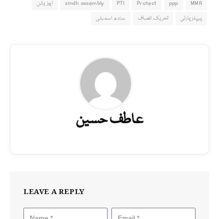
MMA
ppp
Protest
PTI
sindh assembly
اپوزیشن
پیپلزپارٹی
تحریک انصاف
سندھ اسمبلی
عاطف حسین
LEAVE A REPLY