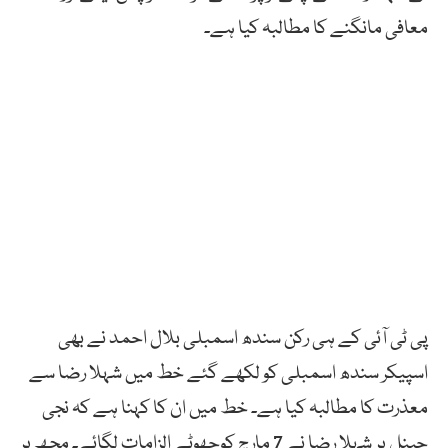
معافی مانگنے کا مطالبہ کیا ہے۔
پی ٹی آئی کے ہی رکن سندھ اسمبلی بلال احمد نے بھی
اسپیکر سندھ اسمبلی کو لکھے گئے خط میں شہلا رضا سے
معذرت کا مطالبہ کیا ہے۔ خط میں ان کا کہنا ہے کہ نجی
چینل پر شہلا رضا نے 7 مارچ کوجھوٹے الزامات لگائے۔ مجھ پر