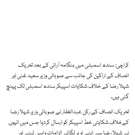
کراچی: سندھ اسمبلی میں ہنگامہ آرائی کے بعد تحریک
انصاف کے اراکین کی جانب سے صوبائی وزیر سعید غنی اور
شہلا رضا کے خلاف شکایات اسپیکر سندھ اسمبلی تک پہنچ
گئی ہیں۔
تحریک انصاف کے رکن عبدالغفار نے صوبائی وزیر شہلا رضا
کےخلاف شکایتی خط اسپیکر کو ارسال کردیا جس میں انہوں
نے شہلا رضا سے اپنے اوپر لگائے الزامات واپس لینے اور