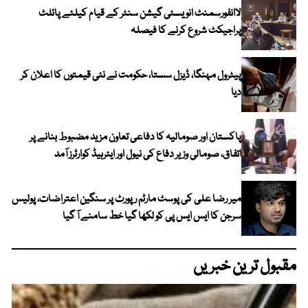
لاانفورسمنٹ انویسٹی گیشن سنٹر کے قیام کیلئے پائلٹ
پراجیکٹ شروع کرنے کا فیصلہ
پیٹرول مہنگا، ڈیزل سستا، حکومت نے نئی قیمتوں کا اعلان کر
دیا
پاکستان اور صومالیہ کا دفاعی تعاون مزید مضبوط بنانے پر
اتفاق، صومالی وزیر دفاع کی نیول اور ایئرہیڈ کوارٹرز آمد
میر رضا علی کی پوسٹ مارٹم رپورٹ پر سنگین اعتراضات، پولیس
سرجن کا ایس ایس پی کو لکھا گیا خط سامنے آ گیا
مقبول ترین خبریں