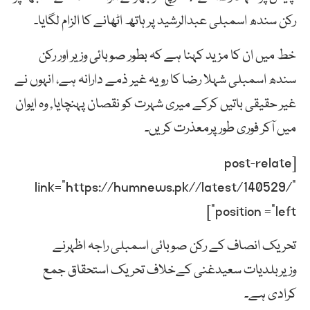
رکن سندھ اسمبلی عبدالرشید پر ہاتھ اٹھانے کا الزام لگایا۔
خط میں ان کا مزید کہنا ہے کہ بطور صوبائی وزیر اور رکن
سندھ اسمبلی شہلا رضا کا رویہ غیر ذمے دارانہ ہے، انہوں نے
غیر حقیقی باتیں کرکے میری شہرت کو نقصان پہنچایا, وہ ایوان
میں آکر فوری طورپرمعذرت کریں۔
[post-relate
link=”https://humnews.pk//latest/140529/”
position =”left”]
تحریک انصاف کے رکن صوبائی اسمبلی راجہ اظہرنے
وزیربلدیات سعیدغنی کےخلاف تحریک استحقاق جمع
کرادی ہے۔