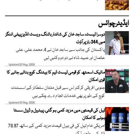
ایڈیٹرچوائس
دوسرا ٹیسٹ، ساجد خان کی شاندار بالنگ، ویسٹ انڈیز پہلی اننگز
میں 344 رنز پر آؤٹ
پاکستان کی جانب سے ساجد خان نے 4، محمد علی، علی
عثمان اور عبید شاہ نے دو دو وکٹیں لیں
Updated 03 Aug, 2026
مائیک اسمتھ کو قومی ٹیسٹ ٹیم کا بیٹنگ کوچ بنائے جانے کا
قوی امکان
جنوبی افریقی کرکٹر اس سے قبل ملتان سلطانز کے اسسٹنٹ
کوچ کے طور پر بھی خدمات انجام دے چکے ہیں
Updated 03 Aug, 2026
تیل کی قیمتوں میں مزید کمی ہو گئی، پیٹرول و ڈیزل سستا
ہونے کا امکان
امریکی خام تیل کی فی بیرل قیمت مزید کمی کے ساتھ 78.97
ڈالر کی سطح پر آ گئی