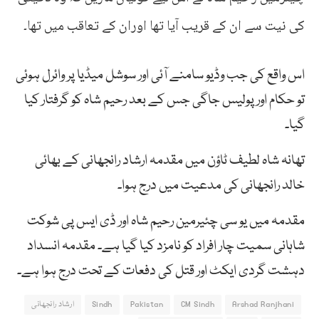
کی نیت سے ان کے قریب آیا تھا اوران کے تعاقب میں تھا۔
اس واقع کی جب وڈیو سامنے آئی اور سوشل میڈیا پر وائرل ہوئی
تو حکام اور پولیس جاگی جس کے بعد رحیم شاہ کو گرفتار کیا
گیا۔
تھانہ شاہ لطیف ٹاؤن میں مقدمہ ارشاد رانجھانی کے بھائی
خالد رانجھانی کی مدعیت میں درج ہوا۔
مقدمہ میں یو سی چئیرمین رحیم شاہ اور ڈی ایس پی شوکت
شاہانی سمیت چار افراد کو نامزد کیا گیا ہے۔ مقدمہ انسداد
دہشت گردی ایکٹ اور قتل کی دفعات کے تحت درج ہوا ہے۔
Arshad Ranjhani
CM Sindh
Pakistan
Sindh
ارشاد رانجھانی