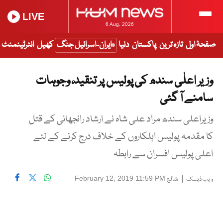
LIVE
6 Aug, 2026
صفحۂ اول
تازہ ترین
پاکستان
دنیا
ایران-اسرائیل جنگ
کھیل
انٹرٹینمنٹ
وزیر اعلٰی سندھ کی پولیس پر تنقید، وجوہات
سامنے آ گئی
وزیراعلی سندھ مراد علی شاہ نے ارشاد رانجھانی کے قتل
کا مقدمہ پولیس اہلکاروں کے خلاف درج کرنے کے لئے
اعلی پولیس افسران سے رابطہ
|
شائع
February 12, 2019 11:59 PM
ویب ڈیسک