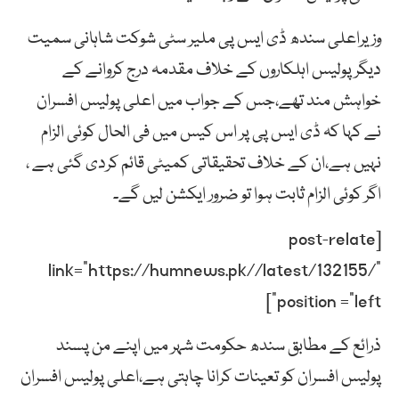
وزیراعلی سندھ ڈی ایس پی ملیر سٹی شوکت شاہانی سمیت
دیگر پولیس اہلکاروں کے خلاف مقدمہ درج کروانے کے
خواہش مند تھے،جس کے جواب میں اعلی پولیس افسران
نے کہا کہ ڈی ایس پی پر اس کیس میں فی الحال کوئی الزام
نہیں ہے،ان کے خلاف تحقیقاتی کمیٹی قائم کردی گئی ہے ،
اگر کوئی الزام ثابت ہوا تو ضرور ایکشن لیں گے۔
[post-relate
link=”https://humnews.pk//latest/132155/”
position =”left”]
ذرائع کے مطابق سندھ حکومت شہر میں اپنے من پسند
پولیس افسران کو تعینات کرانا چاہتی ہے،اعلی پولیس افسران