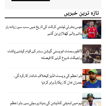
تازہ ترین خبریں
جوس بٹلر ٹی ٹوئنٹی کرکٹ کی تاریخ میں سب سے زیادہ رنز
بنانے والے کھلاڑی بن گئے
لاانفورسمنٹ انویسٹی گیشن سنٹر کے قیام کیلئے پائلٹ
پراجیکٹ شروع کرنے کا فیصلہ
بابر اعظم کی ویسٹ انڈیز کیخلاف شاندار کارکردگی ،
عمران خان کا ریکارڈ برابر کر دیا
ٹیم میں تبدیلی کنڈیشن کی بنیاد پر ہوتی ہے، بابر اعظم