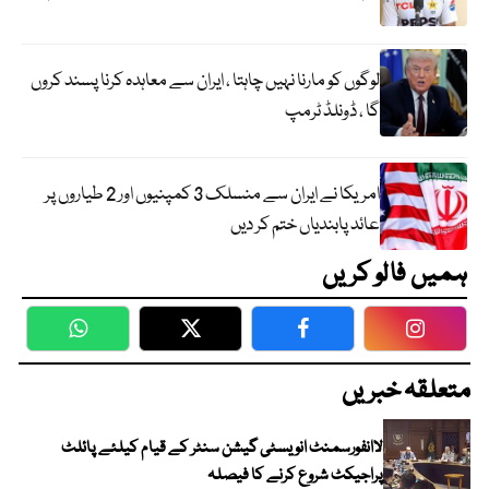
لوگوں کو مارنا نہیں چاہتا ، ایران سے معاہدہ کرنا پسند کروں
گا ، ڈونلڈ ٹرمپ
امریکا نے ایران سے منسلک 3 کمپنیوں اور 2 طیاروں پر
عائد پابندیاں ختم کر دیں
ہمیں فالو کریں
WhatsApp
Twitter
Facebook
Faceboo
متعلقہ خبریں
لاانفورسمنٹ انویسٹی گیشن سنٹر کے قیام کیلئے پائلٹ
پراجیکٹ شروع کرنے کا فیصلہ