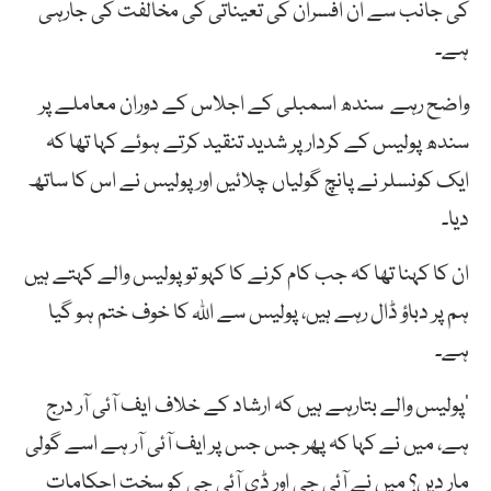
کی جانب سے ان افسران کی تعیناتی کی مخالفت کی جارہی
ہے۔
واضح رہے سندھ اسمبلی کے اجلاس کے دوران معاملے پر
سندھ پولیس کے کردار پر شدید تنقید کرتے ہوئے کہا تھا کہ
ایک کونسلر نے پانچ گولیاں چلائیں اور پولیس نے اس کا ساتھ
دیا۔
ان کا کہنا تھا کہ جب کام کرنے کا کہو تو پولیس والے کہتے ہیں
ہم پر دباؤ ڈال رہے ہیں، پولیس سے اللہ کا خوف ختم ہو گیا
ہے۔
’پولیس والے بتارہے ہیں کہ ارشاد کے خلاف ایف آئی آر درج
ہے، میں نے کہا کہ پھر جس جس پر ایف آئی آر ہے اسے گولی
مار دیں؟ میں نے آئی جی اور ڈی آئی جی کو سخت احکامات