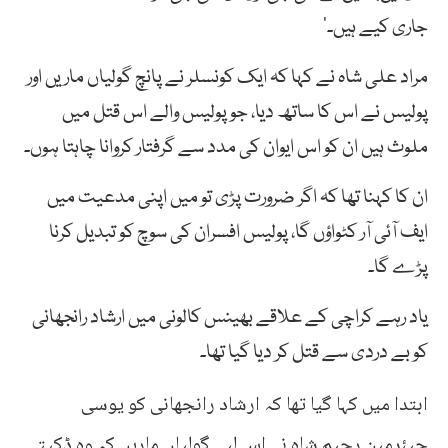
جاری کیے ہیں۔‘
مراد علی شاہ نے کہا کہ ایک کونسلر نے پانچ گولیاں ماریں اور
پولیس نے اس کا ساتھ دیا، جو پولیس والے اس قتل میں
ملوث ہیں ان کو اس ایوان کی مدد سے گرفتار کروانا چاہتا ہوں۔
ان کا کہنا تھا کہ اگر ضرورت پڑی تو میں اپنی مدعیت میں
ایف آئی آر کٹواؤں گا، پولیس افسران کی سوچ کو تبدیل کرنا
پڑے گا۔
یاد رہے کراچی کے علاقے بھینس کالونی میں ارشاد رانجھانی
کو بے دردی سے قتل کر دیا گیا تھا۔
ابتدا میں کہا گیا تھا کہ ارشاد رانجھانی کو یوسی
چیئرمین رحیم شاہ نے اس لیے گولیاں ماریں کہ وہ ڈکیتی