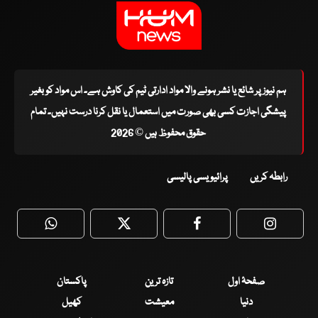
ہم نیوز پر شائع یا نشر ہونے والا مواد ادارتی ٹیم کی کاوش ہے۔ اس مواد کو بغیر
پیشگی اجازت کسی بھی صورت میں استعمال یا نقل کرنا درست نہیں۔ تمام
حقوق محفوظ ہیں © 2026
رابطہ کریں
پرائیویسی پالیسی
WhatsApp
Twitter
Facebook
Faceboo
صفحۂ اول
تازہ ترین
پاکستان
دنیا
معیشت
کھیل