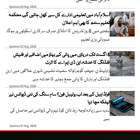
Updated 03 Aug, 2026
اسلام آباد میں تعلیمی ادارے کل سے کھل جائیں گے، محکمہ
تعلیم سندھ کا بھی اہم اعلان
ہفتے میں 6 روز تدریس کا اطلاق صرف سرکاری اسکولوں پر ہوگا،
صوبائی وزیر تعلیم
Updated 02 Aug, 2026
4 اگست تک دریاؤں میں پانی کے بہاؤ میں اضافے اور فلیش
فلڈنگ کا خدشہ، این ڈی ایم اے کا الرٹ
راولپنڈی، جہلم، گوجرانوالہ سمیت نشیبی شہری علاقوں میں اربن
فلڈنگ اور بارش کا پانی جمع ہونے کا خدشہ ہے
Updated 02 Aug, 2026
فولڈ ایبل کے بعد اب رولیبل فون؟ سام سنگ کی نئی ڈیوائس نے
تہلکہ مچا دیا
سب سے زیادہ توجہ زیڈ نائن کوڈ نیم والی ڈیوائس نے حاصل کی
ہے
Updated 01 Aug, 2026