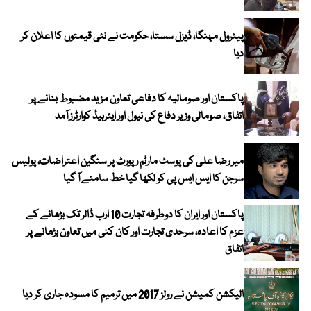
پیٹرول مہنگا، ڈیزل سستا، حکومت نے نئی قیمتوں کا اعلان کر
دیا
پاکستان اور صومالیہ کا دفاعی تعاون مزید مضبوط بنانے پر
اتفاق، صومالی وزیر دفاع کی نیول اور ایئرہیڈ کوارٹرز آمد
میر رضا علی کی پوسٹ مارٹم رپورٹ پر سنگین اعتراضات، پولیس
سرجن کا ایس ایس پی کو لکھا گیا خط سامنے آ گیا
پاکستان اور ایران کا دوطرفہ تجارت 10 ارب ڈالر تک بڑھانے کے
عزم کا اعادہ، سرحدی تجارت اور کان کنی میں تعاون بڑھانے پر
اتفاق
الیکشن کمیشن نے رولز 2017 میں ترمیم کا مسودہ جاری کر دیا