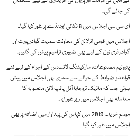
کے انجن کی مرمت اور پرزوں کی خریداری کے لیے استعمال
کی جائے گی۔
ای سی سی اجلاس میں 6 نکاتی ایجنڈے پر غور کیا گیا۔
اجلاس میں قومی ائرلائن کی معاونت سمیت گوادر پورٹ اور
گوادر فری زون کے لیے بھی ضروری ترامیم پیش کی گئیں۔
پٹرولیم مصنوعات، مارکیٹنگ لائسنس کے اجراء کے لیے نئے
قواعد و ضوابط کے حوالے سے سمری بھی اجلاس میں پیش
ہوئی جب کہ مائیک تروجابا آئل پائپ لائن منصوبہ کا
معاملہ بھی اجلاس میں زیر غور آیا۔
موسم خریف 2019 میں کپاس کی پیداوار میں اضافہ پر بھی
اجلاس میں غور کیا گیا۔