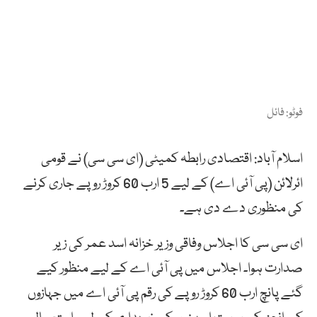
فوٹو: فائل
اسلام آباد: اقتصادی رابطہ کمیٹی (ای سی سی) نے قومی
ائرلائن (پی آئی اے) کے لیے 5 ارب 60 کروڑ روپے جاری کرنے
کی منظوری دے دی ہے۔
ای سی سی کا اجلاس وفاقی وزیر خزانہ اسد عمر کی زیر
صدارت ہوا۔ اجلاس میں پی آئی اے کے لیے منظور کیے
گئے پانچ ارب 60 کروڑ روپے کی رقم پی آئی اے میں جہازوں