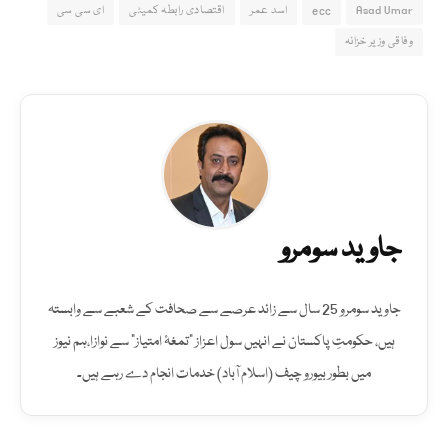
Asad Umar
ecc
اسد عمر
اقتصادی رابطہ کمیٹی
ای سی سی
وفاقی وزیر خزانہ
جاوید سومرو
جاوید سومرو 25 سال سے زائد عرصے سے صحافت کے شعبے سے وابستہ
ہیں، حکومتِ پاکستان نے انہیں سول اعزاز "تمغۂ امتیاز" سے نوازا،ہم نیوز
میں بطور بیورو چیف (اسلام آباد) خدمات انجام دے رہے ہیں۔