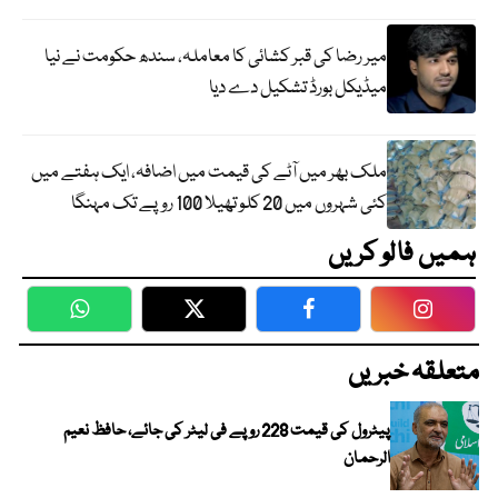
میر رضا کی قبر کشائی کا معاملہ، سندھ حکومت نے نیا
میڈیکل بورڈ تشکیل دے دیا
ملک بھر میں آٹے کی قیمت میں اضافہ، ایک ہفتے میں
کئی شہروں میں 20 کلو تھیلا 100 روپے تک مہنگا
ہمیں فالو کریں
WhatsApp
Twitter
Facebook
Faceboo
متعلقہ خبریں
پیٹرول کی قیمت 228 روپے فی لیٹر کی جائے، حافظ نعیم
الرحمان