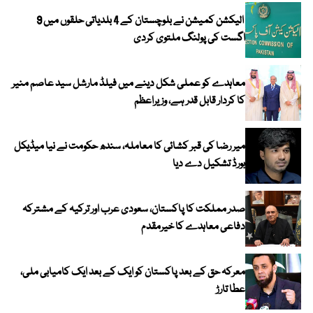
الیکشن کمیشن نے بلوچستان کے 4 بلدیاتی حلقوں میں 9
اگست کی پولنگ ملتوی کردی
معاہدے کو عملی شکل دینے میں فیلڈ مارشل سید عاصم منیر
کا کردار قابل قدر ہے، وزیراعظم
میر رضا کی قبر کشائی کا معاملہ، سندھ حکومت نے نیا میڈیکل
بورڈ تشکیل دے دیا
صدر مملکت کا پاکستان، سعودی عرب اور ترکیہ کے مشترکہ
دفاعی معاہدے کا خیرمقدم
معرکہ حق کے بعد پاکستان کو ایک کے بعد ایک کامیابی ملی،
عطا تارڑ