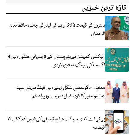
تازہ ترین خبریں
پیٹرول کی قیمت 228 روپے فی لیٹر کی جائے، حافظ نعیم
الرحمان
الیکشن کمیشن نے بلوچستان کے 4 بلدیاتی حلقوں میں 9
اگست کی پولنگ ملتوی کردی
معاہدے کو عملی شکل دینے میں فیلڈ مارشل سید
عاصم منیر کا کردار قابل قدر ہے، وزیراعظم
پی ٹی اے کا ای سم کے اجرا اور تبدیلی کی فیس کم کرنے کا
فیصلہ