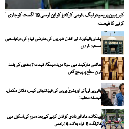
کیریبین پریمیئر لیگ ، قومی کرکٹرز کو این او سی 19 اگست کو جاری
آز
کرنے کا فیصلہ
چھی
پشاور ہائیکورٹ نے افغان شہریوں کی عارضی قیام کی درخواستیں
مسترد کر دیں
عالمی مارکیٹ میں سونا مزید مہنگا ، قیمت 7 ہفتوں کی بلند
ترین سطح پر پہنچ گئی
بانی پی ٹی آئی اور بشریٰ بی بی کی قیدِ تنہائی کیس، دلائل مکمل،
فیصلہ محفوظ
بینکاک ، دادا اور دادی کو قتل کرنے کے بعد ملزم کی اسکول میں
فائرنگ ، 8 افراد ہلاک ، 14 زخمی