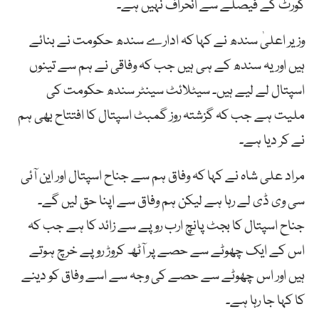
کورٹ کے فیصلے سے انحراف نہیں ہے۔
وزیر اعلیٰ سندھ نے کہا کہ ادارے سندھ حکومت نے بنائے
ہیں اور یہ سندھ کے ہی ہیں جب کہ وفاقی نے ہم سے تینوں
اسپتال لے لیے ہیں۔ سیٹلائٹ سینٹر سندھ حکومت کی
ملیت ہے جب کہ گزشتہ روز گمبٹ اسپتال کا افتتاح بھی ہم
نے کر دیا ہے۔
مراد علی شاہ نے کہا کہ وفاق ہم سے جناح اسپتال اور این آئی
سی وی ڈی لے رہا ہے لیکن ہم وفاق سے اپنا حق لیں گے۔
جناح اسپتال کا بجٹ پانچ ارب روپے سے زائد کا ہے جب کہ
اس کے ایک چھوٹے سے حصے پر آٹھ کروڑ روپے خرچ ہوتے
ہیں اور اس چھوٹے سے حصے کی وجہ سے اسے وفاق کو دینے
کا کہا جا رہا ہے۔