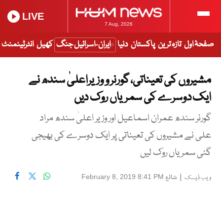
LIVE
7 Aug, 2026
صفحۂ اول
تازہ ترین
پاکستان
دنیا
ایران-اسرائیل جنگ
کھیل
انٹرٹینمنٹ
مشیروں کی تعیناتی، گورنر و وزیراعلیٰ سندھ نے
ایک دوسرے کی سمریاں روک دیں
گورنر سندھ عمران اسماعیل اور وزیر اعلیٰ سندھ مراد
علی نے مشیروں کی تعیناتی پر ایک دوسرے کی بھیجی
گئی سمریاں روک لیں
|
شائع
February 8, 2019 8:41 PM
ویب ڈیسک