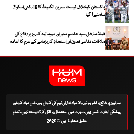
پاکستان کیخلاف ٹیسٹ سیریز ، انگلینڈ کا 16 رکنی اسکواڈ
سامنے آ گیا
فیلڈ مارشل سید عاصم منیر اور صومالیہ کے وزیر دفاع کی
ملاقات، دفاعی تعاون اور استعدادِ کار بڑھانے کے عزم کا اعادہ
ہم نیوز پر شائع یا نشر ہونے والا مواد ادارتی ٹیم کی کاوش ہے۔ اس مواد کو بغیر
پیشگی اجازت کسی بھی صورت میں استعمال یا نقل کرنا درست نہیں۔ تمام
حقوق محفوظ ہیں © 2026