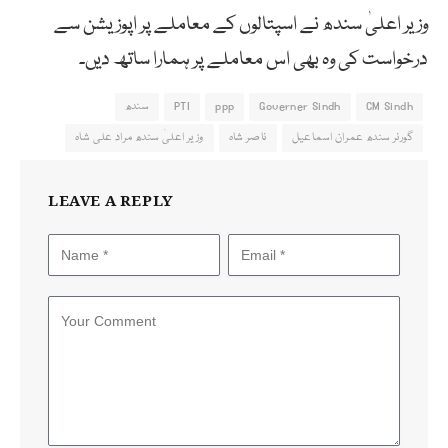
وزیر اعلیٰ سندھ نے اسپتالوں کے معاملے پر اپوزیشن سے
درخواست کی وہ بھی اس معاملے پر ہمارا ساتھ دیں۔
CM Sindh
Governer Sindh
ppp
PTI
سندھ
گورنر سندھ عمران اسماعیل
ناصر شاہ
وزیر اعلیٰ سندھ مراد علی شاہ
LEAVE A REPLY