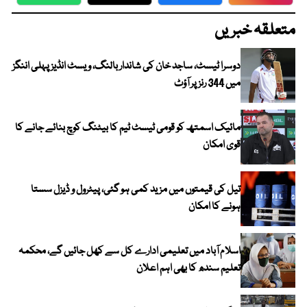
WhatsApp
Twitter
Facebook
Faceboo
متعلقہ خبریں
دوسرا ٹیسٹ، ساجد خان کی شاندار بالنگ، ویسٹ انڈیز پہلی اننگز
میں 344 رنز پر آؤٹ
مائیک اسمتھ کو قومی ٹیسٹ ٹیم کا بیٹنگ کوچ بنائے جانے کا
قوی امکان
تیل کی قیمتوں میں مزید کمی ہو گئی، پیٹرول و ڈیزل سستا
ہونے کا امکان
اسلام آباد میں تعلیمی ادارے کل سے کھل جائیں گے، محکمہ
تعلیم سندھ کا بھی اہم اعلان