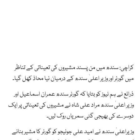
کراچی: سندھ میں من پسند مشیروں کی تعیناتی کے تناظر
میں گورنر اور وزیر اعلیٰ سندھ کے درمیان نیا محاذ کھل گیا۔
ذرائع نے ہم نیوز کو بتایا کہ گورنر سندھ عمران اسماعیل اور
وزیر اعلیٰ سندھ مراد علی شاہ نے مشیروں کی تعیناتی پر ایک
دوسرے کی بھیجی گئی سمریاں روک لیں۔
وزیراعلیٰ سندھ نے امید علی جونیجو کو گورنر کا مشیر بنانے