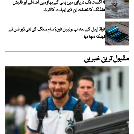
4 اگست تک دریاؤں میں پانی کے بہاؤ میں اضافے اور فلیش
فلڈنگ کا خدشہ، این ڈی ایم اے کا الرٹ
فولڈ ایبل کے بعد اب رولیبل فون؟ سام سنگ کی نئی ڈیوائس نے
تہلکہ مچا دیا
مقبول ترین خبریں