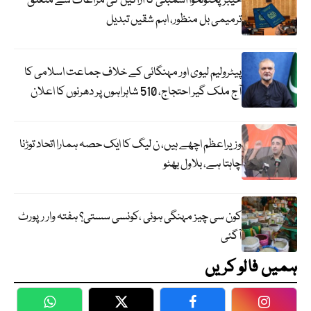
خیبرپختونخوا اسمبلی کا اراکین کی مراعات سے متعلق
ترمیمی بل منظور، اہم شقیں تبدیل
پیٹرولیم لیوی اور مہنگائی کے خلاف جماعت اسلامی کا
آج ملک گیر احتجاج، 510 شاہراہوں پر دھرنوں کا اعلان
وزیراعظم اچھے ہیں، ن لیگ کا ایک حصہ ہمارا اتحاد توڑنا
چاہتا ہے، بلاول بھٹو
کون سی چیز مہنگی ہوئی ،کونسی سستی؟ ہفتہ وار رپورٹ
آگئی
ہمیں فالو کریں