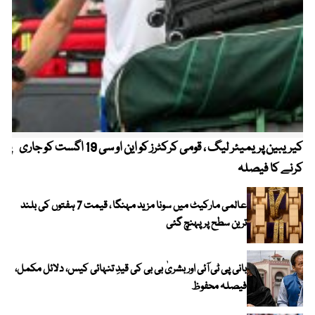
کیریبین پریمیئر لیگ ، قومی کرکٹرز کو این او سی 19 اگست کو جاری
پیٹ
کرنے کا فیصلہ
عالمی مارکیٹ میں سونا مزید مہنگا ، قیمت 7 ہفتوں کی بلند
ترین سطح پر پہنچ گئی
بانی پی ٹی آئی اور بشریٰ بی بی کی قیدِ تنہائی کیس، دلائل مکمل،
فیصلہ محفوظ