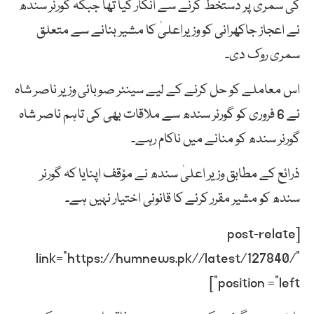
کی سمری پر دستخط کرنے سے انکار کیا تھا جبکہ گورنر سندھ
نے اعجاز جاکھرانی کو وزیراعلیٰ کا مشیر بنانے سے متعلق
سمری روک دی۔
اس معاملے کو حل کرنے کے لیے سینئر صوبائی وزیر ناصر شاہ
نے 6 فروری کو گورنر سندھ سے ملاقات بھی کی تاہم ناصر شاہ
گورنر سندھ کو منانے میں ناکام رہے۔
ذرائع کے مطابق وزیر اعلیٰ سندھ نے مؤقف اپنایا کہ گورنر
سندھ کو مشیر مقرر کرنے کا قانونی اختیار نہیں ہے۔
[post-relate
link=”https://humnews.pk//latest/127840/”
position =”left”]