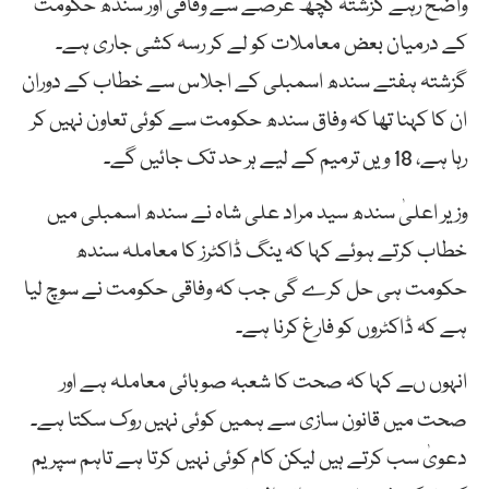
واضح رہے گزشتہ کچھ عرصے سے وفاقی اور سندھ حکومت
کے درمیان بعض معاملات کو لے کر رسہ کشی جاری ہے۔
گزشتہ ہفتے سندھ اسمبلی کے اجلاس سے خطاب کے دوران
ان کا کہنا تھا کہ وفاق سندھ حکومت سے کوئی تعاون نہیں کر
رہا ہے، 18 ویں ترمیم کے لیے ہر حد تک جائیں گے۔
وزیر اعلیٰ سندھ سید مراد علی شاہ نے سندھ اسمبلی میں
خطاب کرتے ہوئے کہا کہ ینگ ڈاکٹرز کا معاملہ سندھ
حکومت ہی حل کرے گی جب کہ وفاقی حکومت نے سوچ لیا
ہے کہ ڈاکٹروں کو فارغ کرنا ہے۔
انہوں ںے کہا کہ صحت کا شعبہ صوبائی معاملہ ہے اور
صحت میں قانون سازی سے ہمیں کوئی نہیں روک سکتا ہے۔
دعویٰ سب کرتے ہیں لیکن کام کوئی نہیں کرتا ہے تاہم سپریم