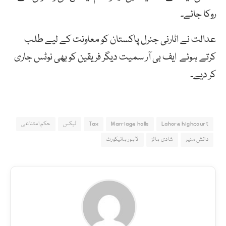
روکا جائے۔
عدالت نے اٹارنی جنرل پاکستان کو معاونت کے لیے طلب
کرتے ہوئے ایف بی آر سمیت دیگر فریقین کو بھی نوٹس جاری
کر دیے۔
Lahore highcourt
Marriage halls
Tax
ٹیکس
حکم امتناعی
دانش منیر
شادی ہالز
لاہور ہائیکورٹ