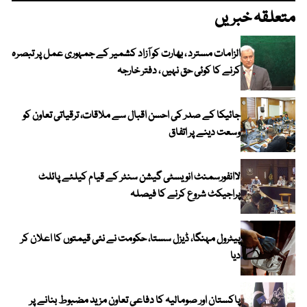
متعلقہ خبریں
الزامات مسترد ، بھارت کو آزاد کشمیر کے جمہوری عمل پر تبصرہ
کرنے کا کوئی حق نہیں ، دفتر خارجہ
جائیکا کے صدر کی احسن اقبال سے ملاقات، ترقیاتی تعاون کو
وسعت دینے پر اتفاق
لاانفورسمنٹ انویسٹی گیشن سنٹر کے قیام کیلئے پائلٹ
پراجیکٹ شروع کرنے کا فیصلہ
پیٹرول مہنگا، ڈیزل سستا، حکومت نے نئی قیمتوں کا اعلان کر
دیا
پاکستان اور صومالیہ کا دفاعی تعاون مزید مضبوط بنانے پر