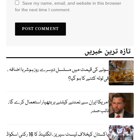
Save my name, email, and website in this browser
for the next time I comment.
تازہ ترین خبریں
سونے کی قیمت میں مسلسل دوسرے روز ہوشربا اضافہ ،
فی تولہ کتنے کا ہو گیا؟
امریکا ایران سے نمٹنے کیلئے ہر ہتھیار استعمال کرے گا،
نائب صدر
پاکستان کیخلاف ٹیسٹ سیریز ، انگلینڈ کا 16 رکنی اسکواڈ