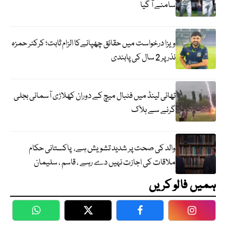
سامنے آ گیا
ویزا درخواست میں حقائق چھپانےکا الزام ثابت؛ کرکٹر حمزہ
نذر پر 2 سال کی پابندی
تھائی لینڈ میں فٹبال میچ کے دوران کھلاڑی آسمانی بجلی
گرنے سے ہلاک
والد کی صحت پر شدید تشویش ہے، پاکستانی حکام
ملاقات کی اجازت نہیں دے رہے ، قاسم ، سلیمان
ہمیں فالو کریں
WhatsApp
Twitter
Facebook
Faceboo