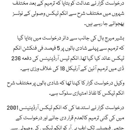
درخواست گزار نے عدالت کو بتایا کہ ترمیم کے بعد مختلف
شہروں میں مختلف شرح سے انکم ٹیکس وصولی کے نوٹسز
بھجوائے جا رہے ہیں۔
بشیر میرج ہال کی جانب سے دائر درخواست میں بتایا گیا
کہ ترمیم سے پہلے شادی ہالوں پر 5 فیصد فی فنکشن انکم
ٹیکس عائد کیا گیا تھا، انکم ٹیس آرڈینینس کی دفعہ 236
ڈی میں ترمیم آئین کے آرٹیکل 18 کی خلاف ورزی ہے۔
وکیل درخواست گزار کا کہنا تھا کہ شادی ہالوں پر مختلف شرح
انکم ٹیکس کا نفاذ امتیازی سلوک ہے۔
درخواست گزار نے استدعا کی کہ انکم ٹیکس آرڈینینس 2001
میں کی گئی ترمیم کالعدم قرار دی جائے اور درخواست کے
حتمی فیصلے تک ایف بی آر کو انکم ٹیکس کی وصولی سے