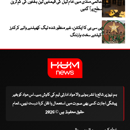
عالمی منڈی میں خام تیل کی قیمتیں تین ہفتوں کی کم ترین
سطح پر آ گئیں
پی سی بی کا ایکشن، غیر منظور شدہ لیگ کھیلنے والے کرکٹرز
کیلئے سخت وارننگ
ہم نیوز پر شائع یا نشر ہونے والا مواد ادارتی ٹیم کی کاوش ہے۔ اس مواد کو بغیر
پیشگی اجازت کسی بھی صورت میں استعمال یا نقل کرنا درست نہیں۔ تمام
حقوق محفوظ ہیں © 2026