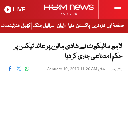
LIVE
6 Aug, 2026
صفحۂ اول
تازہ ترین
پاکستان
دنیا
ایران-اسرائیل جنگ
کھیل
انٹرٹینمنٹ
لاہور ہائیکورٹ نے شادی ہالوں پر عائد ٹیکس پر
حکم امتناعی جاری کر دیا
|
شائع
January 10, 2019 11:26 AM
دانش منیر