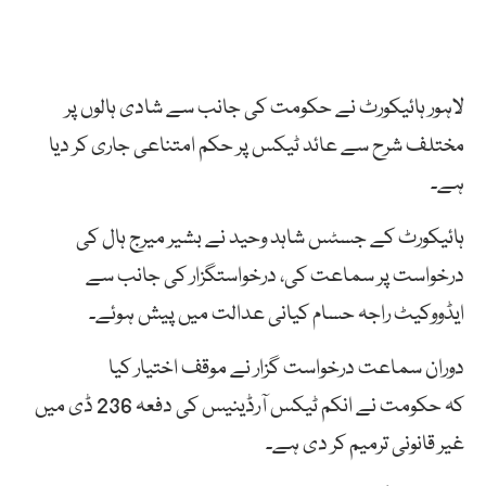
لاہور ہائیکورٹ نے حکومت کی جانب سے شادی ہالوں پر
مختلف شرح سے عائد ٹیکس پر حکم امتناعی جاری کر دیا
ہے۔
ہائیکورٹ کے جسٹس شاہد وحید نے بشیر میرج ہال کی
درخواست پر سماعت کی، درخواستگزار کی جانب سے
ایڈووکیٹ راجہ حسام کیانی عدالت میں پیش ہوئے۔
دوران سماعت درخواست گزار نے موقف اختیار کیا
کہ حکومت نے انکم ٹیکس آرڈینیس کی دفعہ 236 ڈی میں
غیر قانونی ترمیم کر دی ہے۔