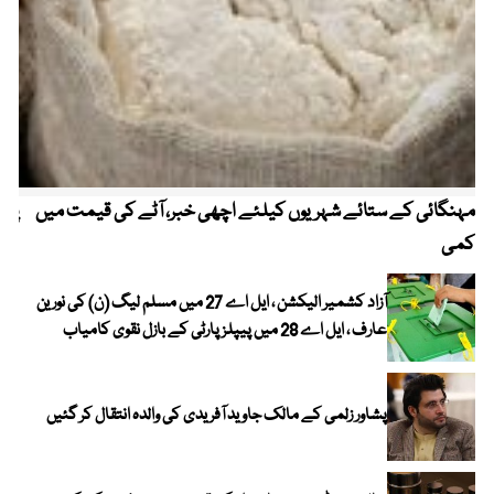
مہنگائی کے ستائے شہریوں کیلئے اچھی خبر، آٹے کی قیمت میں
پیٹ
کمی
آزاد کشمیر الیکشن ، ایل اے 27 میں مسلم لیگ (ن) کی نورین
عارف ، ایل اے 28 میں پیپلز پارٹی کے بازل نقوی کامیاب
پشاور زلمی کے مالک جاوید آفریدی کی والدہ انتقال کر گئیں