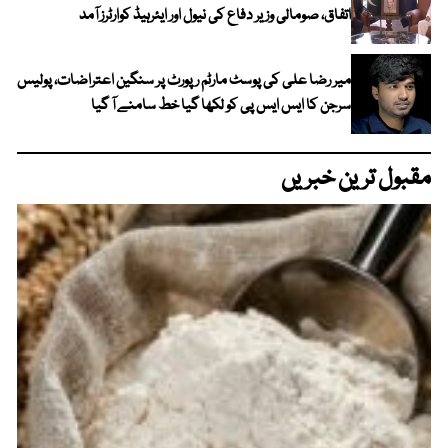
اتفاق، صومالی وزیر دفاع کی نیول اور ایئرہیڈ کوارٹرز آمد
میر رضا علی کی پوسٹ مارٹم رپورٹ پر سنگین اعتراضات، پولیس
سرجن کا ایس ایس پی کو لکھا گیا خط سامنے آ گیا
مقبول ترین خبریں