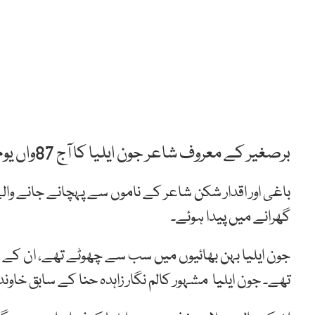
برصغیر کے معروف شاعر جون ایلیا کا آج 87واں یوم پیدائش منایا جا رہا ہے۔
گھرانے میں پیدا ہوئے۔
جون ایلیا بہن بھائیوں میں سب سے چھوٹے تھے، ان کے 
تھے۔ جون ایلیا مشہور کالم نگار زاہدہ حنا کے سابق خاوند