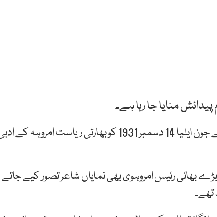
باغی اور اقدار شکن شاعر کے ناموں سے پہچانے جانے والے جون ایلیا 14 دسمبر 1931 کو بھارتی ریاست امروہہ کے ادب
بڑے بھائی رئیس امروہوی بھی نمایاں شاعر تصور کیے جاتے
 تھے۔