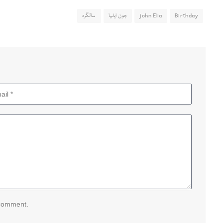
Birthday
john Elia
جون ایلیا
سالگرہ
 comment.