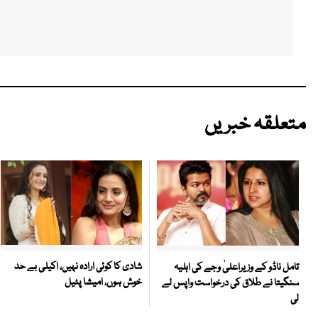
متعلقہ خبریں
شادی کا کوئی ارادہ نہیں، اکیلی بے حد
تامل ناڈو کے وزیراعلیٰ وجے کی اہلیہ
خوش ہوں، امیشا پٹیل
سنگیتا نے طلاق کی درخواست واپس لے
لی