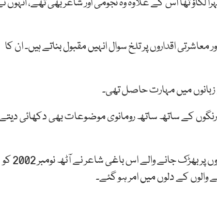
ا لگاؤ تھا اس کے علاوہ وہ نجومی اور شاعر بھی تھے، انہوں ن
ر معاشرتی اقداروں پر تلخ سوال انہیں مقبول بناتے ہیں۔ ان کا
ی زبانوں میں مہارت حاصل تھی۔
ے رنگوں کے ساتھ ساتھ رومانوی موضوعات بھی دکھائی دیتے
اپنی تمام زندگی کو بے کار سمجھنے والے اور وفا کے تذکروں پر بھڑک جانے والے اس باغی شاعر نے آٹھ نومبر 2002 کو
 والوں کے دلوں میں امر ہو گئے۔