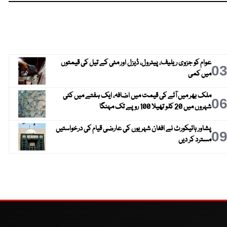
عوام کو جزوی ریلیف، پیٹرول، ڈیزل اور مٹی کے تیل کی قیمتوں
0
میں کمی
ملک بھر میں آٹے کی قیمت میں اضافہ، ایک ہفتے میں کئی
0
شہروں میں 20 کلو تھیلا 100 روپے تک مہنگا
پشاور ہائیکورٹ نے افغان شہریوں کی عارضی قیام کی درخواستیں
0
مسترد کر دیں