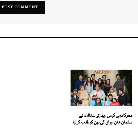
دھوکا دہی کیس ، بھارتی عدالت نے
سلمان خان اور ان کی بہن کو طلب کر لیا