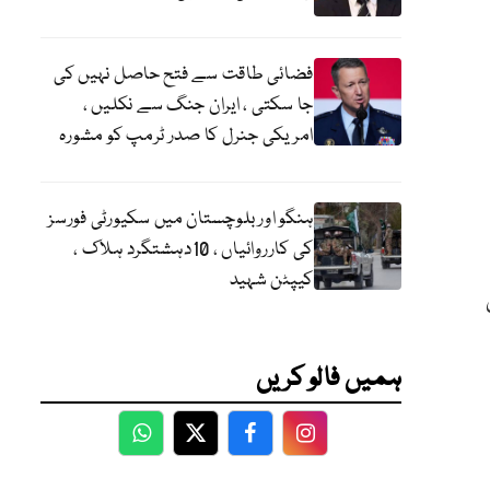
فضائی طاقت سے فتح حاصل نہیں کی
جا سکتی ، ایران جنگ سے نکلیں ،
امریکی جنرل کا صدر ٹرمپ کو مشورہ
ہنگو اور بلوچستان میں سکیورٹی فورسز
کی کارروائیاں ، 10دہشتگرد ہلاک ،
کیپٹن شہید
ی
ہمیں فالو کریں
WhatsApp
Twitter
Facebook
Facebook