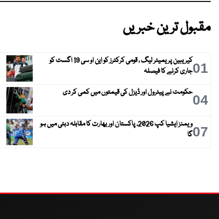
مقبول ترین خبریں
کیریبین پریمیئر لیگ ، قومی کرکٹرز کو این او سی 19 اگست کو
01
جاری کرنے کا فیصلہ
حکومت نے پیٹرول اور ڈیزل کی قیمتوں میں کمی کر دی
04
ویمنز ایشیا کپ 2026، پاکستان اور بھارت کا مقابلہ دبئی میں ہو
07
گا