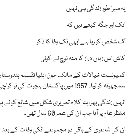
یہ میرا طور زندگی ہی نہیں
ایک اور جگہ کہتے ہیں کہ
اک شخص کر رہا ہے ابھی تک وفا کا ذکر
کاش اس زباں دراز کا منہ نوچ لے کوئی
کمیونسٹ خیالات کے مالک جون ایلیا تقسیم ہندوستا
سمجھوتہ کر لیا۔ 1957 میں پاکستان ہجرت کی تو کراچی میں سکونت اختیار کی۔
انہیں زندگی بھر اپنا کلام تحریری شکل میں شائع کرانے پ
منظر عام پر آیا جب ان کی عمر 60 سال تھی۔
ان کی شاعری کے باقی دو مجموعے انکی وفات کے بعد 2002 اور 2003 میں شائع کیے گئے۔