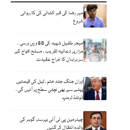
میر رضا کی قبر کشائی کی کارروائی
شروع
میجر طفیل شہید کی 68 ویں برسی ،
مزار پر دعائیہ تقریب ، مسلح افواج کے
سربراہان کا خراج عقیدت
ایران جنگ جلد ختم ، تیل کی قیمتیں
پہلے سے بھی نچلی سطح پر آئیں گی ،
ڈونلڈ ٹرمپ
چیئرمین پی ٹی آئی بیرسٹر گوہر کی
والدہ انتقال کر گئیں