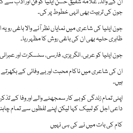
ان کے والد، علامہ شفیق حسن ایلیا کو فن اور ادب سے گہر
جون کی تربیت بھی انہی خطوط پر کی۔
جون ایلیا کی شاعری میں نمایاں نظر آنے والا باغی رویہ او
ظاہری حلیہ بھی ان کی باغی روش کا مظہر رہا۔
جون ایلیا کو عربی، انگریزی، فارسی، سنسکرت اور عبران
ان کی شاعری میں ناکام محبت اور بے وفائی کے بکھرت
ہیں۔
داعی اجل کو لبیک کہا لیکن اپنے لفظوں سے تمام چاہنے
کام کی بات میں نے کی ہی نہیں