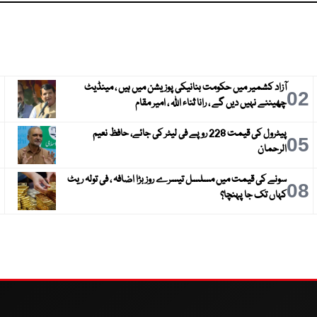
آزاد کشمیر میں حکومت بنانیکی پوزیشن میں ہیں ، مینڈیٹ
3
02
چھیننے نہیں دیں گے ، رانا ثناء اللہ ، امیر مقام
پیٹرول کی قیمت 228 روپے فی لیٹر کی جائے، حافظ نعیم
6
05
الرحمان
سونے کی قیمت میں مسلسل تیسرے روز بڑا اضافہ ، فی تولہ ریٹ
9
08
کہاں تک جا پہنچا؟