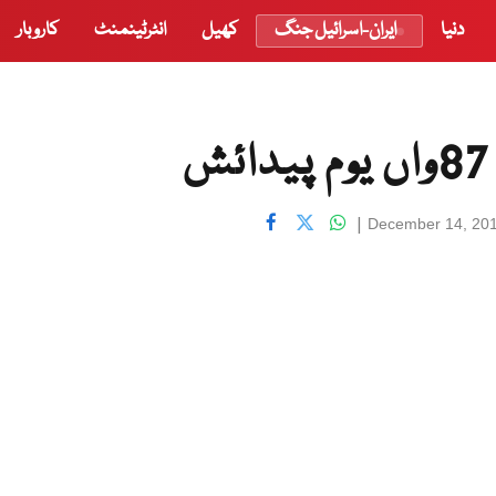
دنیا
ایران-اسرائیل جنگ
کھیل
انٹرٹینمنٹ
کاروبار
|
December 14, 20