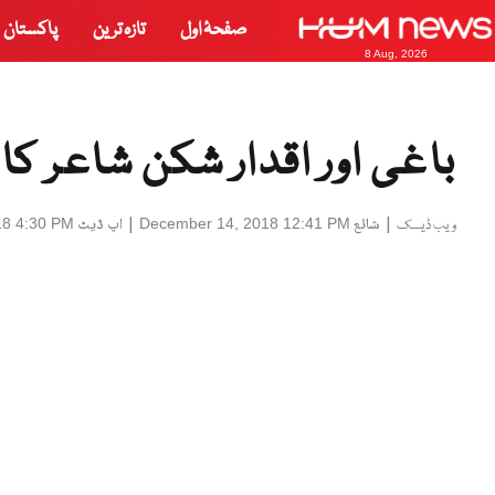
صفحۂ اول
تازہ ترین
پاکستان
8 Aug, 2026
باغی اور اقدار شکن شاعر کا 87واں یوم پیدائش
|
شائع
|
اپ ڈیٹ
18 4:30 PM
December 14, 2018 12:41 PM
ویب ڈیسک