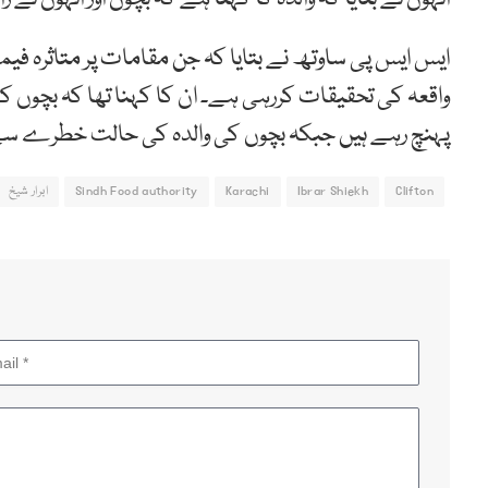
ایس ایس پی ساوتھ نے بتایا کہ جن مقامات پر متاثرہ ف
واقعہ کی تحقیقات کررہی ہے۔ ان کا کہنا تھا کہ بچوں کے
پہنچ رہے ہیں جبکہ بچوں کی والدہ کی حالت خطرے سے 
Clifton
Ibrar Shiekh
Karachi
Sindh Food authority
ابرار شیخ