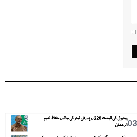
پیٹرول کی قیمت 228 روپے فی لیٹر کی جائے، حافظ نعیم
0
الرحمان