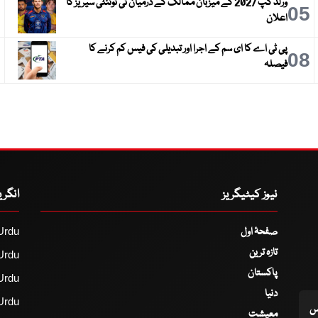
ورلڈ کپ 2027 کے میزبان ممالک کے درمیان ٹی ٹوئنٹی سیریز کا
6
05
اعلان
پی ٹی اے کا ای سم کے اجرا اور تبدیلی کی فیس کم کرنے کا
9
08
فیصلہ
نیوز کیٹیگریز
انگر
صفحۂ اول
Urdu
تازہ ترین
Urdu
پاکستان
Urdu
دنیا
Urdu
اس
معیشت