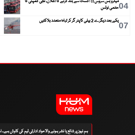
میٹرو بس سروس 11 اگست سے بند کرنے کا اعلان، نجی کمپنی کا
04
حتمی نوٹس
یکے بعد دیگرے 2 ہیلی کاپٹر گر کر تباہ؛ متعدد ہلاکتیں
07
ہم نیوز پر شائع یا نشر ہونے والا مواد ادارتی ٹیم کی کاوش ہے۔ 