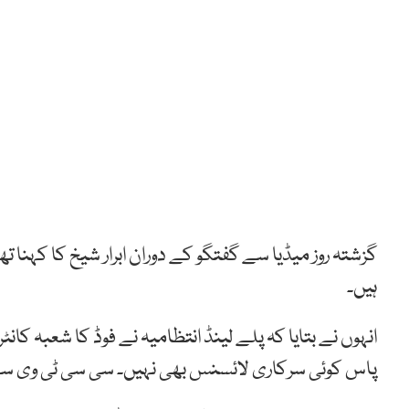
گزشتہ روز میڈیا سے گفتگو کے دوران ابرار شیخ کا کہنا
ہیں۔
انہوں نے بتایا کہ پلے لینڈ انتظامیہ نے فوڈ کا شعبہ ک
پاس کوئی سرکاری لائسنس بھی نہیں۔ سی سی ٹی وی سے