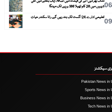
ملک بھر میں آٹے کی قیمت میں اضافہ، ایک ہفتے میں کئی
0
شہروں میں 20 کلو تھیلا 100 روپے تک مہنگا
تعلیمی ادارے 24 اگست تک بند رہیں گے، رانا سکندر حیات
0
یزی سیکشنز
Pakistan News in 
Sports News in 
Business News in 
Tech News in 