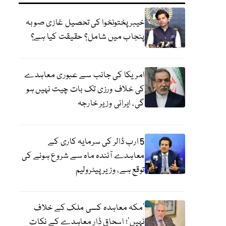
خیبر پختونخوا کی تحصیل غازی صوبہ
پنجاب میں شامل؟ حقیقت کیا ہے؟
امریکا کی جانب سے عبوری معاہدے
کی خلاف ورزی تک بات چیت نہیں ہو
گی، ایرانی وزیر خارجہ
5 ارب ڈالر کی سرمایہ کاری کے
معاہدے آئندہ ماہ سے شروع ہونے کی
توقع ہے، وزیر پیٹرولیم
‘مکہ معاہدہ کسی ملک کے خلاف
نہیں’؛ اسحاق ڈار معاہدے کے نکات