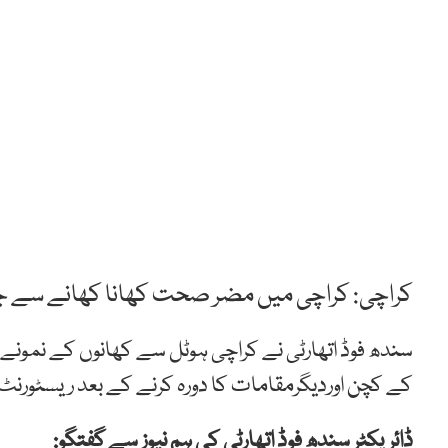
کراچی: کراچی میں مضر صحت کھانا کھانے سے جاں 
سندھ فوڈ اتھارٹی نے کراچی ہوٹل سے کھانوں کے نمونے
کے کچن اوردیگرمقامات کا دورہ کرنے کے بعد ریسٹورنٹ ک
ڈائریکٹر سندھ فوڈ اتھارٹی کی ہم نیوز سے گفتگو: