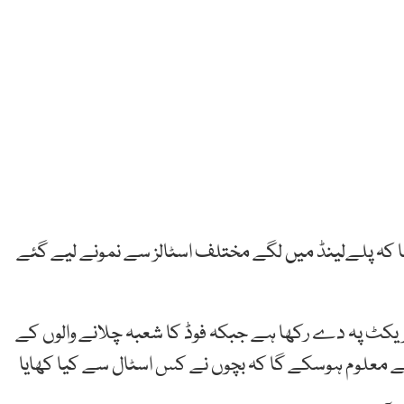
 تھا کہ پلےلینڈ میں لگے مختلف اسٹالز سے نمونے لیے گئے
انٹریکٹ پہ دے رکھا ہے جبکہ فوڈ کا شعبہ چلانے والوں کے
 معلوم ہوسکے گا کہ بچوں نے کس اسٹال سے کیا کھایا