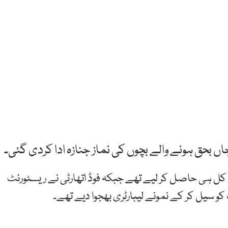
بحق ہونے والے بچوں کی نماز جنازہ ادا کردی گئی۔
 کل ہی حاصل کر لیے تھے جبکہ فوڈ اتھارٹی نے ریسٹورنٹ
و سیل کر کے نمونے لیبارٹری بھجوا دیے تھے۔