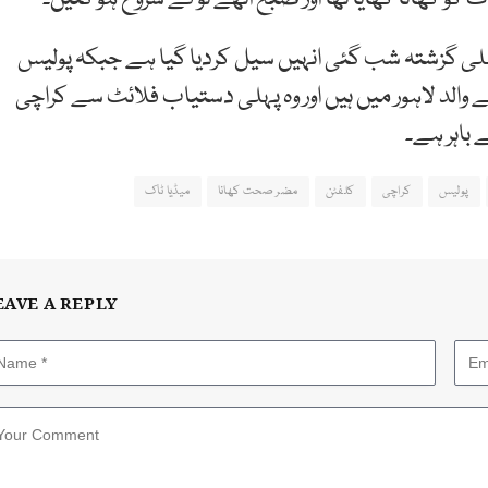
یملی گزشتہ شب گئی انہیں سیل کردیا گیا ہے جبکہ پولیس
 والد لاہور میں ہیں اور وہ پہلی دستیاب فلائٹ سے کراچی
باہر ہے۔
پولیس
کراچی
کلفٹن
مضر صحت کھانا
میڈیا ٹاک
EAVE A REPLY