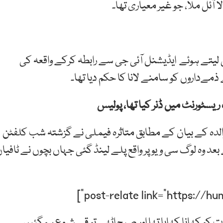
الا آئل ملا، جو غیر معیاری تھا۔
س لیتے ہوئے ایڈیشنل آئی جی سے رابطہ کرکے واقعہ کی
ےداروں کو سامنے لانا کا حکم دیا تھا۔
ریسٹورنٹ میں ڈنر کیا تھا، پولیس
والدہ کے بیان کے مطابق متاثرہ فیملی نے گزشتہ شب کلفٹن
عد وہ لوگ سی ویو پر واقع پلے لینڈ گئی جہاں بچوں نے ٹافیا
رات کو کھانا کھایا تھا اور صبح اٹھے تو قے شروع ہو گئیں۔