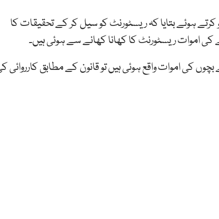
گو کرتے ہوئے بتایا کہ ریسٹورنٹ کو سیل کر کے تحقیقات کا
چے کی اموات ریسٹورنٹ کا کھانا کھانے سے ہوئی ہیں۔
ے بچوں کی اموات واقع ہوئی ہیں تو قانون کے مطابق کارروائی ک