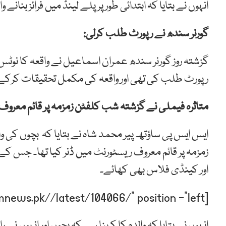
انہوں نے بتایا کہ ابتدائی طور پر پلے لینڈ میں فرائز بنانے و
گورنر سندھ نے رپورٹ طلب کرلی:
گزشتہ روز گورنر سندھ عمران اسماعیل نے واقعہ کا نوٹ
رپورٹ طلب کی تھی اور واقعہ کی مکمل تحقیقات کرکے ذم
متاثرہ فیملی نے گزشتہ شب کلفٹن زمزمہ پر قائم معروف 
ایس ایس پی ساؤتھ پیر محمد شاہ نے بتایا کہ بچوں کی 
زمزمہ پر قائم معروف ریسٹورنٹ میں ڈنر کیا تھا۔ جس کے ب
اور کینڈی فلاس بھی کھائے۔
[post-relate link=”https://humnews.pk//latest/104066/” position =”left”]
انہوں نے بتایا کہ والدہ کا کہنا ہے کہ بچوں اور انہوں نے 