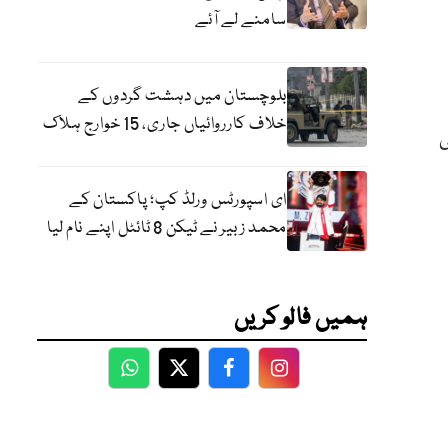
سامنے لے آئے
بلوچستان میں دہشت گردوں کے
خلاف کارروائیاں جاری، 15 خوارج ہلاک
ی
ای اسپورٹس ورلڈ کپ؛ پاکستان کے
محمد زبیر نے ٹیکن 8 ٹائٹل اپنے نام لیا
ہمیں فالو کریں
WhatsApp
Twitter
Facebook
Facebook