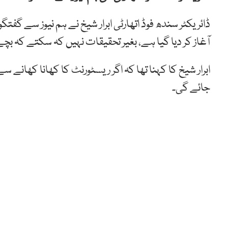
ڈائریکٹر سندھ فوڈ اتھارٹی ابرار شیخ نے ہم نیوز سے گفت
آغاز کر دیا گیا ہے، بغیر تحقیقات نہیں کہ سکتے کہ ب
ابرار شیخ کا کہنا تھا کہ اگر ریسٹورنٹ کا کھانا کھانے س
جائے گی۔