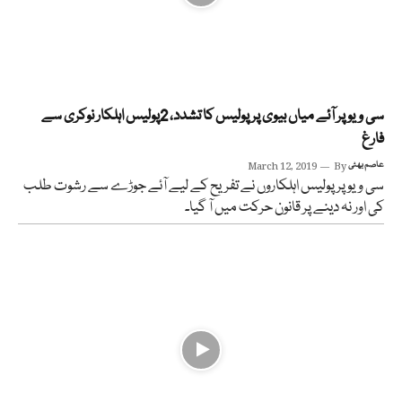
سی ویو پر آئے میاں بیوی پر پولیس کا تشدد، 2پولیس اہلکار نوکری سے
فارغ
عاصم بھٹی
By
March 12, 2019
سی ویو پر پولیس اہلکاروں نے تفریح کے لیے آئے جوڑے سے رشوت طلب
کی اور نہ دینے پر قانون حرکت میں آ گیا۔