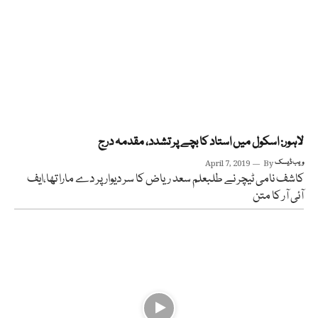
لاہور: اسکول میں استاد کا بچے پر تشدد، مقدمہ درج
ویب ڈیسک
By
April 7, 2019
کاشف نامی ٹیچر نے طلبعلم سعد ریاض کا سر دیوار پر دے مارا تھا،ایف
آئی آر کا متن