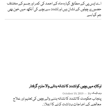
اے ایس پی کے مطابق گیارہ ماہ کے احمد کی کمر اور جسم کے مخلتف
حصوں پر چوٹوں کے نشان ہیں اور تشدد سے بچے کی آنکھ میں خون بھی
جم گیا ہے
اوکاڑہ میں بچوں کو تشدد کا نشانہ بنانے والا ملزم گرفتار
ویب ڈیسک
By
October 19, 2019
پنجاب حکومت کا تشدد کا نشانہ بننے والے بچوں کی تعلیم اور علاج
معالجے کے اخراجات برداشت کرنے کا اعلان