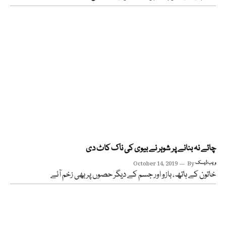
چائے نہ بنانے پر شوہر نے بیوی کی ناک کاٹ دی
ویب ڈیسک
By
October 14, 2019
خاتون کے ہاتھ، بازو اور جسم کے دیگر حصوں پر بھی زخم آئے