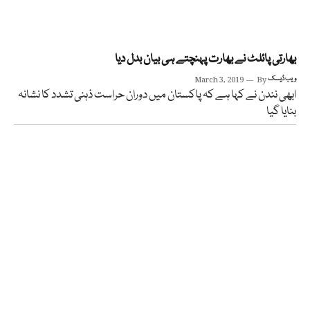
بھارتی پائلٹ نے بھارت پہنچتے ہی بیان بدل دیا
ویب ڈیسک
By
March 3, 2019
ابھی نندن نے کہا ہے کہ پاکستان میں دوران حراست ذہنی تشدد کا نشانہ
بنایا گیا