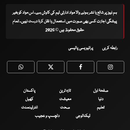
ہم نیوز پر شائع یا نشر ہونے والا مواد ادارتی ٹیم کی کاوش ہے۔ اس مواد کو بغیر
پیشگی اجازت کسی بھی صورت میں استعمال یا نقل کرنا درست نہیں۔ تمام
حقوق محفوظ ہیں © 2026
رابطہ کریں
پرائیویسی پالیسی
WhatsApp
Twitter
Facebook
Faceboo
صفحۂ اول
تازہ ترین
پاکستان
دنیا
معیشت
کھیل
تعلیم
صحت
انٹرٹینمنٹ
ٹیکنالوجی
دلچسپ و عجیب