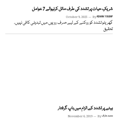
شریکِ حیات پر تشدد کی طرف مائل کرنیوالے 7 عوامل
October 9, 2025
By
ADNAN YOUSAF
گھریلو تشدد کو روکنے کے لیے صرف رویوں میں تبدیلی کافی نہیں،
تحقیق
بیٹے پر تشدد کے الزام میں باپ گرفتار
محمد عارف
By
November 6, 2019