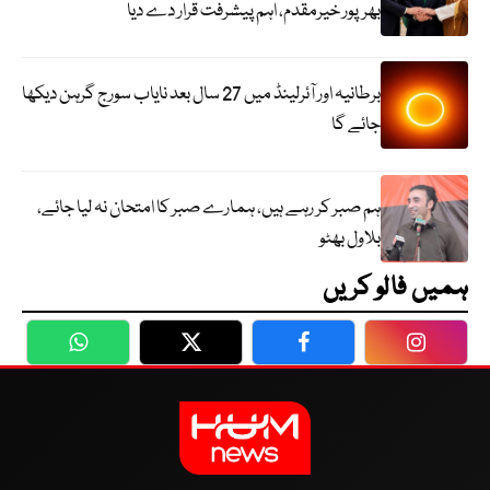
بھرپور خیرمقدم، اہم پیشرفت قرار دے دیا
برطانیہ اور آئرلینڈ میں 27 سال بعد نایاب سورج گرہن دیکھا
جائے گا
ہم صبر کر رہے ہیں، ہمارے صبر کا امتحان نہ لیا جائے،
بلاول بھٹو
ہمیں فالو کریں
WhatsApp
Twitter
Facebook
Faceboo