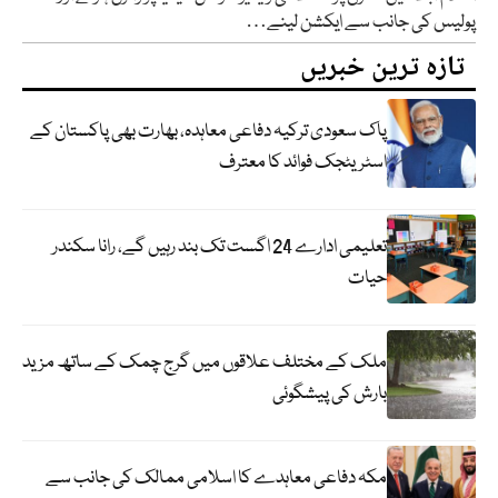
پولیس کی جانب سے ایکشن لینے…
تازہ ترین خبریں
پاک سعودی ترکیہ دفاعی معاہدہ، بھارت بھی پاکستان کے
اسٹریٹجک فوائد کا معترف
تعلیمی ادارے 24 اگست تک بند رہیں گے، رانا سکندر
حیات
ملک کے مختلف علاقوں میں گرج چمک کے ساتھ مزید
بارش کی پیشگوئی
مکہ دفاعی معاہدے کا اسلامی ممالک کی جانب سے