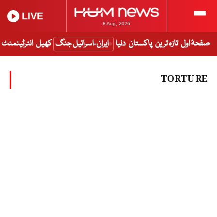
LIVE
8 Aug, 2026
صفحۂ اول
تازہ ترین
پاکستان
دنیا
ایران-اسرائیل جنگ
کھیل
انٹرٹینمنٹ
TORTURE