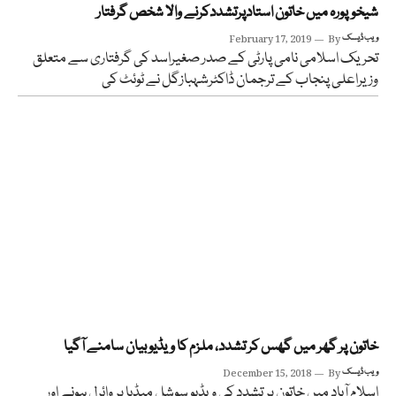
شیخوپورہ میں خاتون استادپرتشددکرنے والا شخص گرفتار
ویب ڈیسک
By
February 17, 2019
تحریک اسلامی نامی پارٹی کے صدر صغیراسد کی گرفتاری سے متعلق
وزیراعلی پنجاب کے ترجمان ڈاکٹرشہبازگل نے ٹوئٹ کی
خاتون پر گھر میں گھس کر تشدد، ملزم کا ویڈیو بیان سامنے آگیا
ویب ڈیسک
By
December 15, 2018
اسلام آباد میں خاتون پر تشدد کی ویڈیو سوشل میڈیا پر وائرل ہونے اور