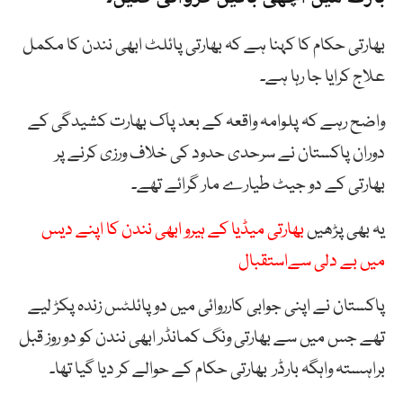
بھارتی حکام کا کہنا ہے کہ بھارتی پائلٹ ابھی نندن کا مکمل
علاج کرایا جا رہا ہے۔
واضح رہے کہ پلوامہ واقعہ کے بعد پاک بھارت کشیدگی کے
دوران پاکستان نے سرحدی حدود کی خلاف ورزی کرنے پر
بھارتی کے دو جیٹ طیارے مار گرائے تھے۔
یہ بھی پڑھیں
بھارتی میڈیا کے ہیرو ابھی نندن کا اپنے دیس
میں بے دلی سےاستقبال
پاکستان نے اپنی جوابی کارروائی میں دو پائلٹس زندہ پکڑ لیے
تھے جس میں سے بھارتی ونگ کمانڈر ابھی نندن کو دو روز قبل
براہستہ واہگہ بارڈر بھارتی حکام کے حوالے کر دیا گیا تھا۔