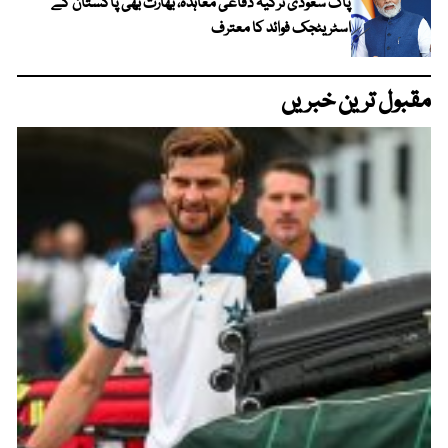
پاک سعودی ترکیہ دفاعی معاہدہ، بھارت بھی پاکستان کے
اسٹریٹجک فوائد کا معترف
مقبول ترین خبریں