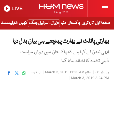
LIVE
8 Aug, 2026
صفحۂ اول
تازہ ترین
پاکستان
دنیا
ایران-اسرائیل جنگ
کھیل
انٹرٹینمنٹ
بھارتی پائلٹ نے بھارت پہنچتے ہی بیان بدل دیا
ابھی نندن نے کہا ہے کہ پاکستان میں دوران حراست
ذہنی تشدد کا نشانہ بنایا گیا
|
شائع
|
اپ ڈیٹ
March 3, 2019 11:25 AM
ویب ڈیسک
|
March 3, 2019 3:24 PM