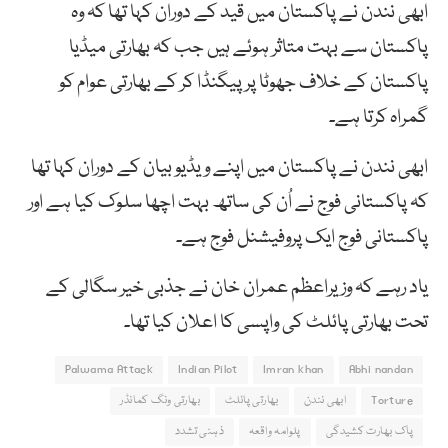
ابھی نندن نے پاکستان میں قید کے دوران کہا تھا کہ وہ
پاکستان سے بہت متاثر ہوئے ہیں جب کہ بھارتی میڈیا
پاکستان کے خلاف جھوٹا پرپیگنڈا کر کے بھارتی عوام کو
گمراہ کرتا ہے۔
ابھی نندن نے پاکستان میں اپنے ویڈیو بیان کے دوران کہا تھا
کہ پاکستانی فوج نے اُن کی ساتھ بہت اچھا سلوک کیا ہے اور
پاکستانی فوج ایک پروفیشنل فوج ہے۔
یاد رہے کہ وزیراعظم عمران خان نے جذبی خیر سگالی کے
تحت بھارتی پائلٹ کی واپسی کا اعلان کیا تھا۔
Palwama Attack
Indian Pilot
Imran khan
Abhi nandan
Torture
ابھی نندن
بھارتی پائلٹ
بھارتی ونگ کمانڈر
پاک بھارت کشیدگی
پلوامہ واقعہ
ذہنی تشدد