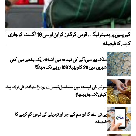
کیریبین پریمیئر لیگ ، قومی کرکٹرز کو این او سی 19 اگست کو جاری
آز
کرنے کا فیصلہ
چھی
ملک بھر میں آٹے کی قیمت میں اضافہ، ایک ہفتے میں کئی
شہروں میں 20 کلو تھیلا 100 روپے تک مہنگا
سونے کی قیمت میں مسلسل تیسرے روز بڑا اضافہ ، فی تولہ ریٹ
کہاں تک جا پہنچا؟
پی ٹی اے کا ای سم کے اجرا اور تبدیلی کی فیس کم کرنے کا
فیصلہ