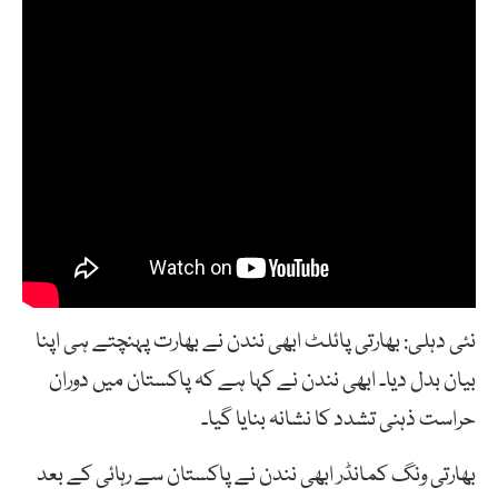
نئی دہلی: بھارتی پائلٹ ابھی نندن نے بھارت پہنچتے ہی اپنا
بیان بدل دیا۔ ابھی نندن نے کہا ہے کہ پاکستان میں دوران
حراست ذہنی تشدد کا نشانہ بنایا گیا۔
بھارتی ونگ کمانڈر ابھی نندن نے پاکستان سے رہائی کے بعد