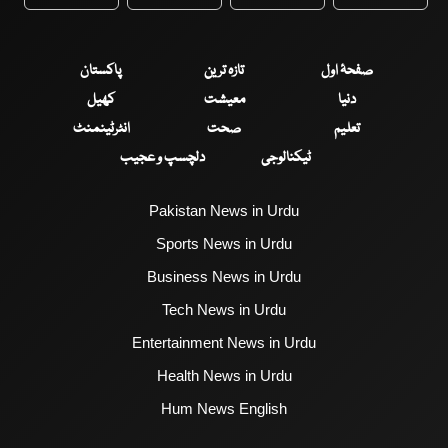
WhatsApp
Twitter
Facebook
Faceboo
صفحۂ اول
تازہ ترین
پاکستان
دنیا
معیشت
کھیل
تعلیم
صحت
انٹرٹینمنٹ
ٹیکنالوجی
دلچسپ و عجیب
Pakistan News in Urdu
Sports News in Urdu
Business News in Urdu
Tech News in Urdu
Entertainment News in Urdu
Health News in Urdu
Hum News English