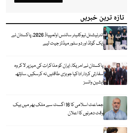
تازہ ترین خبریں
انٹرنیشنل نیوکلیئر سائنس اولمپیاڈ 2026، پاکستان نے
ایک گولڈ اور دو سلور میڈلز جیت لیے
پاکستان نے امریکا، ایران کو مذاکرات کی میز پر لا کر وہ
سفارتی کردار اداکیا جو بڑی طاقتیں نہ کرسکیں، ساؤتھ
ایشین وائسز
جماعت اسلامی کا 16 اگست سے ملک بھر میں بیک
وقت دھرنوں کا اعلان