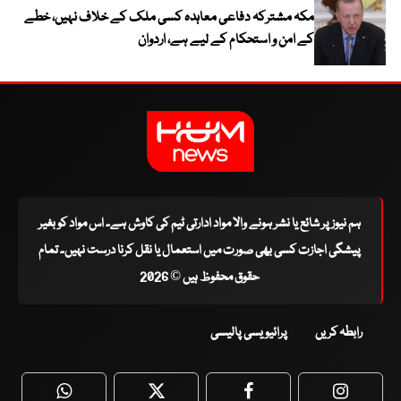
مکہ مشترکہ دفاعی معاہدہ کسی ملک کے خلاف نہیں، خطے
کے امن و استحکام کے لیے ہے، اردوان
ہم نیوز پر شائع یا نشر ہونے والا مواد ادارتی ٹیم کی کاوش ہے۔ اس مواد کو بغیر
پیشگی اجازت کسی بھی صورت میں استعمال یا نقل کرنا درست نہیں۔ تمام
حقوق محفوظ ہیں © 2026
رابطہ کریں
پرائیویسی پالیسی