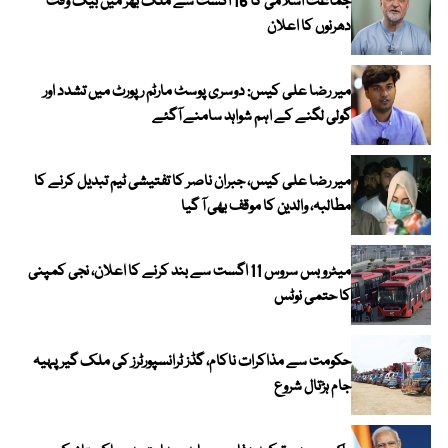
جماعت اسلامی کا 16 اگست سے ملک بھر میں بیک وقت
دھرنوں کا اعلان
میر رضا علی کیس: دوسری پوسٹ مارٹم رپورٹ میں تشدد اور
گولی لگنے کے اہم شواہد سامنے آگئے
میر رضا علی کیس، جبران ناصر کا تفتیشی ٹیم تبدیل کرنے کا
مطالبہ، والدین کا موقف بھی آ گیا
میٹرو بس سروس 11 اگست سے بند کرنے کا اعلان، نجی کمپنی
کا حتمی نوٹس
حکومت سے مذاکرات ناکام، گڈز ٹرانسپورٹرز کی ملک گیر پہیہ
جام ہڑتال شروع