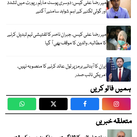
میر رضا علی کیس: دوسری پوسٹ مارٹم رپورٹ میں تشدد
اور گولی لگنے کے اہم شواہد سامنے آگئے
میر رضا علی کیس، جبران ناصر کا تفتیشی ٹیم تبدیل کرنے
کا مطالبہ، والدین کا موقف بھی آ گیا
ایران کا آبنائے ہرمز پر ٹول عائد کرنے کا منصوبہ نہیں،
امریکی نائب صدر
ہمیں فالو کریں
WhatsApp
Twitter
Facebook
Faceboo
متعلقہ خبریں