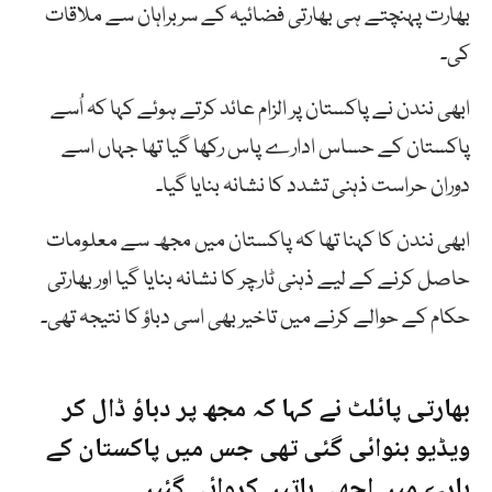
بھارت پہنچتے ہی بھارتی فضائیہ کے سربراہان سے ملاقات
کی۔
ابھی نندن نے پاکستان پر الزام عائد کرتے ہوئے کہا کہ اُسے
پاکستان کے حساس ادارے پاس رکھا گیا تھا جہاں اسے
دوران حراست ذہنی تشدد کا نشانہ بنایا گیا۔
ابھی نندن کا کہنا تھا کہ پاکستان میں مجھ سے معلومات
حاصل کرنے کے لیے ذہنی ٹارچر کا نشانہ بنایا گیا اور بھارتی
حکام کے حوالے کرنے میں تاخیر بھی اسی دباؤ کا نتیجہ تھی۔
بھارتی پائلٹ نے کہا کہ مجھ پر دباؤ ڈال کر
ویڈیو بنوائی گئی تھی جس میں پاکستان کے
بارے میں اچھی باتیں کروائی گئیں۔