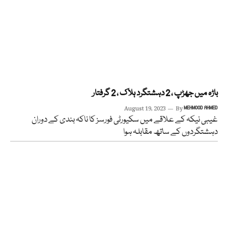
باڑہ میں جھڑپ ، 2 دہشتگرد ہلاک ، 2 گرفتار
August 19, 2023
By
MEHMOOD AHMED
غیبی نیکہ کے علاقے میں سکیورٹی فورسز کا ناکہ بندی کے دوران
دہشتگردوں کے ساتھ مقابلہ ہوا