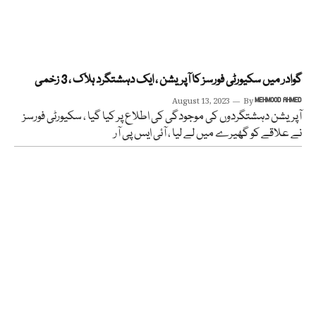
گوادر میں سکیورٹی فورسز کا آپریشن ، ایک دہشتگرد ہلاک ، 3 زخمی
August 13, 2023
By
MEHMOOD AHMED
آپریشن دہشتگردوں کی موجودگی کی اطلاع پر کیا گیا ، سکیورٹی فورسز
نے علاقے کو گھیرے میں لے لیا ، آئی ایس پی آر