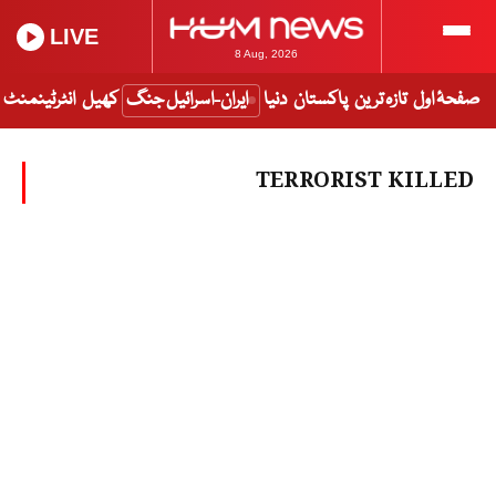
LIVE
8 Aug, 2026
صفحۂ اول
تازہ ترین
پاکستان
دنیا
ایران-اسرائیل جنگ
کھیل
انٹرٹینمنٹ
TERRORIST KILLED