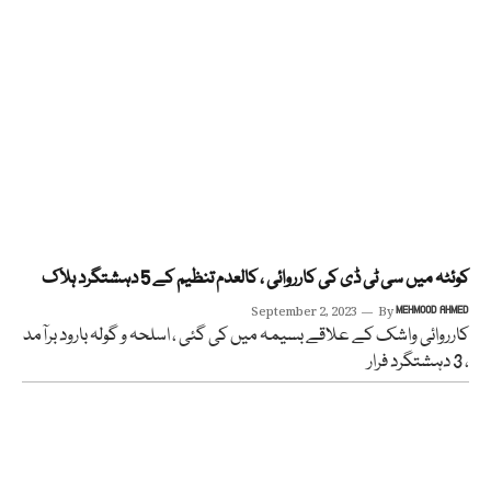
کوئٹہ میں سی ٹی ڈی کی کارروائی ، کالعدم تنظیم کے 5 دہشتگرد ہلاک
September 2, 2023
By
MEHMOOD AHMED
کارروائی واشک کے علاقے بسیمہ میں کی گئی ، اسلحہ و گولہ بارود برآمد
، 3 دہشتگرد فرار