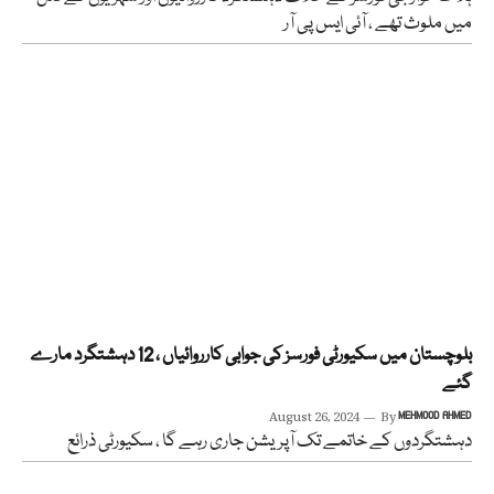
میں ملوث تھے ، آئی ایس پی آر
بلوچستان میں سکیورٹی فورسز کی جوابی کارروائیاں ، 12 دہشتگرد مارے
گئے
August 26, 2024
By
MEHMOOD AHMED
دہشتگردوں کے خاتمے تک آپریشن جاری رہے گا ، سکیورٹی ذرائع