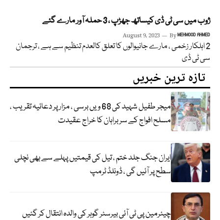
ژوب میں سی ٹی ڈی کیساتھ جھڑپ ، 3 حملہ آور مارے گئے
August 9, 2023
By
MEHMOOD AHMED
2 اہلکار زخمی ، مارے جانیوالوں کا تعلق کالعدم تنظیم سے ہے ، ترجمان
سی ٹی ڈی
تازہ ترین خبریں
میجر طفیل شہید کی 68 ویں برسی ، مزار پر دعائیہ تقریب ،
مسلح افواج کے سربراہان کا خراج عقیدت
ایران جنگ جلد ختم ، تیل کی قیمتیں پہلے سے بھی نچلی
سطح پر آئیں گی ، ڈونلڈ ٹرمپ
چیئرمین پی ٹی آئی بیرسٹر گوہر کی والدہ انتقال کر گئیں