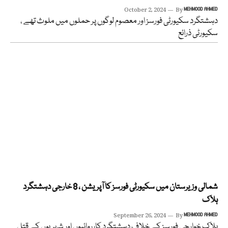
October 2, 2024
By
MEHMOOD AHMED
دہشتگرد سکیورٹی فورسز اور معصوم لوگوں پر حملوں میں ملوث تھے ،
سکیورٹی ذرائع
شمالی وزیرستان میں سکیورٹی فورسز کا آپریشن ، 8 خارجی دہشتگرد
ہلاک
September 26, 2024
By
MEHMOOD AHMED
ہلاک خوارجی فورسز کے خلاف دہشتگرد کارروائیوں اور شہریوں کے قتل