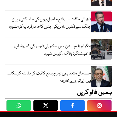
فضائی طاقت سے فتح حاصل نہیں کی جا سکتی ، ایران
جنگ سے نکلیں ، امریکی جنرل کا صدر ٹرمپ کو مشورہ
ہنگو اور بلوچستان میں سکیورٹی فورسز کی کارروائیاں ،
10دہشتگرد ہلاک ، کیپٹن شہید
مسلمان متحد ہوں تو ہر چیلنج کا ڈٹ کر مقابلہ کر سکتے
ہیں، ایرانی وزیر خارجہ
ہمیں فالو کریں
WhatsApp
Twitter
Facebook
Faceboo