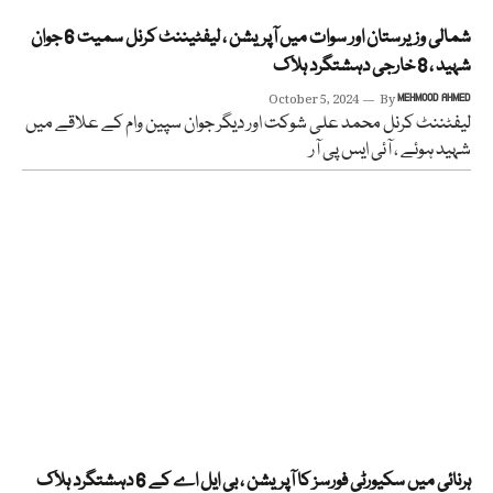
شمالی وزیرستان اور سوات میں آپریشن ، لیفٹیننٹ کرنل سمیت 6 جوان
شہید ، 8 خارجی دہشتگرد ہلاک
October 5, 2024
By
MEHMOOD AHMED
لیفٹننٹ کرنل محمد علی شوکت اور دیگر جوان سپین وام کے علاقے میں
شہید ہوئے ، آئی ایس پی آر
ہرنائی میں سکیورٹی فورسز کا آپریشن ، بی ایل اے کے 6 دہشتگرد ہلاک