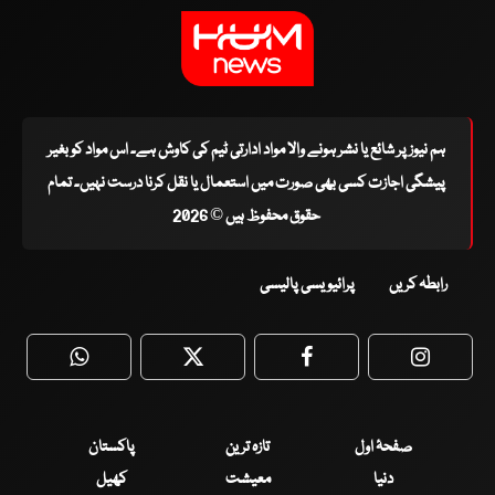
ہم نیوز پر شائع یا نشر ہونے والا مواد ادارتی ٹیم کی کاوش ہے۔ اس مواد کو بغیر
پیشگی اجازت کسی بھی صورت میں استعمال یا نقل کرنا درست نہیں۔ تمام
حقوق محفوظ ہیں © 2026
رابطہ کریں
پرائیویسی پالیسی
WhatsApp
Twitter
Facebook
Faceboo
صفحۂ اول
تازہ ترین
پاکستان
دنیا
معیشت
کھیل