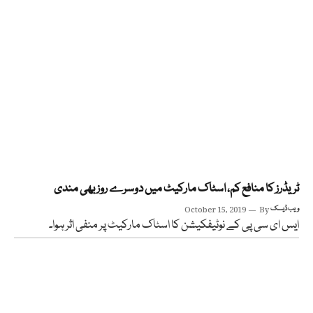
ٹریڈرز کا منافع کم، اسٹاک مارکیٹ میں دوسرے روز بھی مندی
ویب ڈیسک
By
October 15, 2019
ایس ای سی پی کے نوٹیفکیشن کا اسٹاک مارکیٹ پر منفی اثر ہوا۔