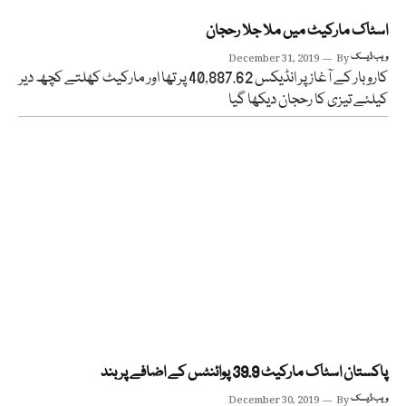
اسٹاک مارکیٹ میں ملا جلا رحجان
ویب ڈیسک
By
December 31, 2019
کاروبار کے آغاز پر انڈیکس 40,887.62 پر تھا اور مارکیٹ کھلتے کچھ دیر
کیلئے تیزی کا رحجان دیکھا گیا
پاکستان اسٹاک مارکیٹ 39.9 پوائنٹس کے اضافے پر بند
ویب ڈیسک
By
December 30, 2019