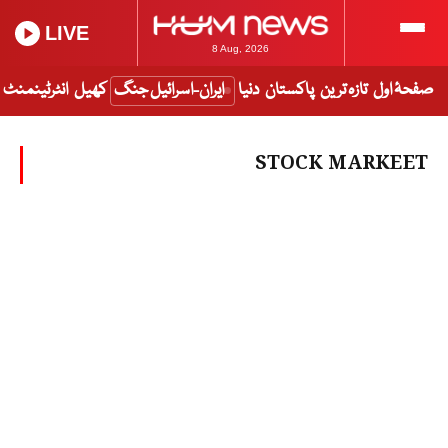
LIVE
8 Aug, 2026
صفحۂ اول
تازہ ترین
پاکستان
دنیا
ایران-اسرائیل جنگ
کھیل
انٹرٹینمنٹ
STOCK MARKEET