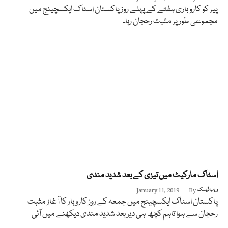
پیر کو کاروباری ہفتے کے پہلے روز پاکستان اسٹاک ایکسچینج میں
مجموعی طور پر مثبت رحجان رہا۔
اسٹاک مارکیٹ میں تیزی کے بعد شدید مندی
ویب ڈیسک
By
January 11, 2019
پاکستان اسٹاک ایکسچینج میں جمعہ کے روز کاروبار کا آغاز مثبت
رحجان سے ہوا تاہم کچھ ہی دیر بعد شدید مندی دیکھنے میں آئی