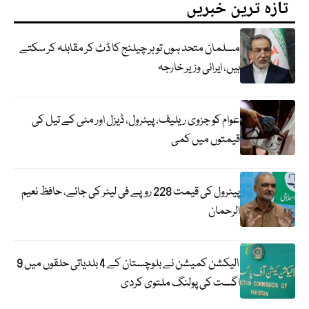
تازہ ترین خبریں
مسلمان متحد ہوں تو ہر چیلنج کا ڈٹ کر مقابلہ کر سکتے
ہیں، ایرانی وزیر خارجہ
عوام کو جزوی ریلیف، پیٹرول، ڈیزل اور مٹی کے تیل کی
قیمتوں میں کمی
پیٹرول کی قیمت 228 روپے فی لیٹر کی جائے، حافظ نعیم
الرحمان
الیکشن کمیشن نے بلوچستان کے 4 بلدیاتی حلقوں میں 9
اگست کی پولنگ ملتوی کردی