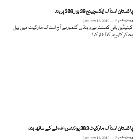
پاکستان اسٹاک ایکسچینج 39 ہزار 306 پر بند
ویب ڈیسک
By
January 18, 2019
کینیڈین ہائی کمشنر نے وینڈی گلمور نے آج اسٹاک مارکیٹ میں بیل
بجاکر کاروبار کا آغاز کیا
پاکستان اسٹاک مارکیٹ 363 پوائنٹس اضافے کے ساتھ بند
ویب ڈیسک
By
January 14, 2019