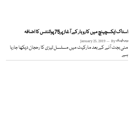
اسٹاک ایکسچینچ میں کاروبار کے آغاز پر75 پوائنٹس کا اضافہ
ویب ڈیسک
By
January 25, 2019
منی بجٹ آنے کے بعد مارکیٹ میں مسلسل تیزی کا رحجان دیکھا جارہا
ہے