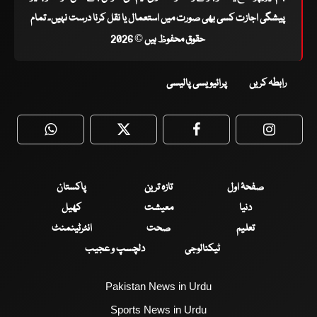
پیشگی اجازت کسی بھی صورت میں استعمال یا نقل کرنا درست نہیں۔ تمام
حقوق محفوظ ہیں © 2026
رابطہ کریں
پرائیویسی پالیسی
WhatsApp
Twitter
Facebook
Faceboo
صفحۂ اول
تازہ ترین
پاکستان
دنیا
معیشت
کھیل
تعلیم
صحت
انٹرٹینمنٹ
ٹیکنالوجی
دلچسپ و عجیب
Pakistan News in Urdu
Sports News in Urdu