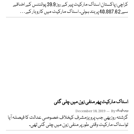
کراچی: پاکستان اسٹاک مارکیٹ پیر کے روز 39.9 پوائنٹس کے اضافے
سے 40,887.62 پر بند ہوئی۔ اسٹاک مارکیٹ میں کاروبار کے…
اسٹاک مارکیٹ پھر منفی زون میں چلی گئی
ویب ڈیسک
By
December 18, 2019
گزشتہ روز بھی جب پرویزمشرف کیخلاف خصوصی عدالت کا فیصلہ آیا
تواسٹاک مارکیٹ وقتی طور پر منفی زون میں چلی گئی تھی۔