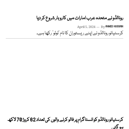
رونالڈو نے متحدہ عرب امارات میں کاروبار شروع کر دیا
April 5, 2024
By
AHMED HUSSAIN
کرسٹیانو رونالڈو نے اپنے ریستوران کا نام ’ٹوٹو‘ رکھا ہے۔
کرسٹیانو رونالڈو کو انسٹاگرام پر فالو کرنے والوں کی تعداد 62 کروڑ 70 لاکھ
ہو گئی