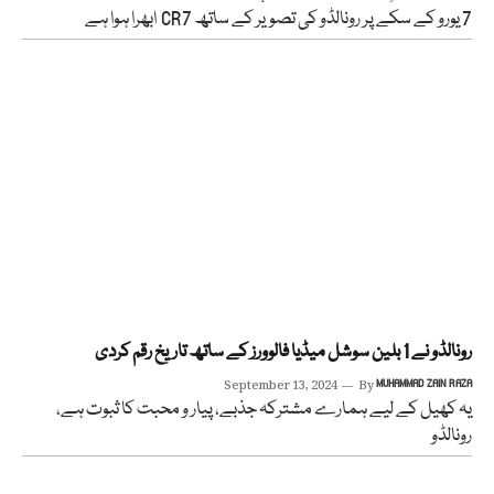
7 یورو کے سکے پر رونالڈو کی تصویر کے ساتھ CR7 ابھرا ہوا ہے
رونالڈو نے 1 بلین سوشل میڈیا فالوورز کے ساتھ تاریخ رقم کردی
September 13, 2024
By
MUHAMMAD ZAIN RAZA
یہ کھیل کے لیے ہمارے مشترکہ جذبے، پیار و محبت کا ثبوت ہے،
رونالڈو