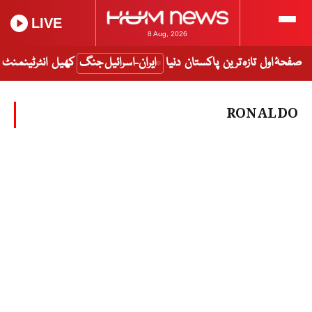
LIVE
8 Aug, 2026
صفحۂ اول
تازہ ترین
پاکستان
دنیا
ایران-اسرائیل جنگ
کھیل
انٹرٹینمنٹ
RONALDO