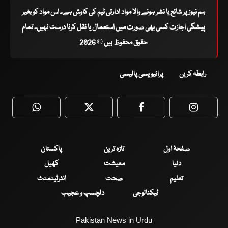
ہم نیوز پر شائع یا نشر ہونے والا مواد ادارتی ٹیم کی کاوش ہے۔ اس مواد کو بغیر
پیشگی اجازت کسی بھی صورت میں استعمال یا نقل کرنا درست نہیں۔ تمام
حقوق محفوظ ہیں © 2026
رابطہ کریں
پرائیویسی پالیسی
WhatsApp
Twitter
Facebook
Faceboo
صفحۂ اول
تازہ ترین
پاکستان
دنیا
معیشت
کھیل
تعلیم
صحت
انٹرٹینمنٹ
ٹیکنالوجی
دلچسپ و عجیب
Pakistan News in Urdu