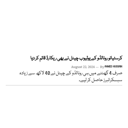
کرسٹیانو رونالڈو کے یوٹیوب چینل نے بھی ریکارڈ قائم کر دیا
August 22, 2024
By
AHMED HUSSAIN
صرف 4 گھنٹے میں ہی رونالڈو کے چینل نے 40 لاکھ سے زیادہ
سبسکرائبرز حاصل کر لیے۔