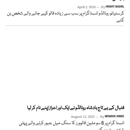
April 2, 2024
By
HASNAT MUGHAL
کرسٹیانو رونالڈو انسٹاگرام پر سب سے زیادہ فالو کیے جانے والے شخص بن
گئے
فٹبال کے بے تاج بادشاہ رونالڈو نے ایک اور اعزاز اپنے نام کر لیا
August 12, 2023
By
MEHMOOD AHMED
انسٹا گرام پر 6 سو ملین فالوورز کا سنگ میل عبور کرنے والے پہلی