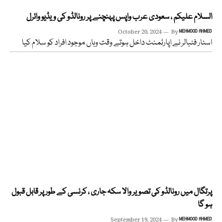
السلام علیکم ، سعودی عرب واپس پہنچنے پر رونالڈو کی ویڈیو وائرل
October 20, 2024
By
MEHMOOD AHMED
اسٹار فٹبالر نے اپارٹمنٹ داخل ہوتے وقت وہاں موجود افراد کو سلام کیا
پرتگال میں رونالڈو کی تصویر والا سکہ جاری ، کرنسی کے طور پر قابل قبول
ہو گا
September 19, 2024
By
MEHMOOD AHMED