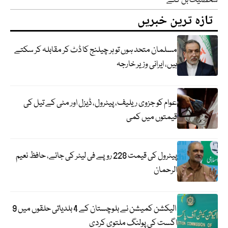
شخصیت بن گئے
تازہ ترین خبریں
مسلمان متحد ہوں تو ہر چیلنج کا ڈٹ کر مقابلہ کر سکتے
ہیں، ایرانی وزیر خارجہ
عوام کو جزوی ریلیف، پیٹرول، ڈیزل اور مٹی کے تیل کی
قیمتوں میں کمی
پیٹرول کی قیمت 228 روپے فی لیٹر کی جائے، حافظ نعیم
الرحمان
الیکشن کمیشن نے بلوچستان کے 4 بلدیاتی حلقوں میں 9
اگست کی پولنگ ملتوی کردی