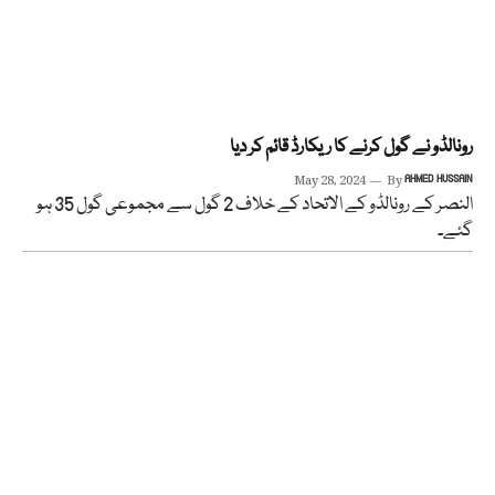
رونالڈو نے گول کرنے کا ریکارڈ قائم کر دیا
May 28, 2024
By
AHMED HUSSAIN
النصر کے رونالڈو کے الاتحاد کے خلاف 2 گول سے مجموعی گول 35 ہو
گئے۔