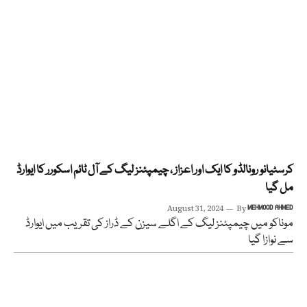
کرسٹیانو رونالڈو کا ایک اور اعزاز ، چیمپئنز لیگ کے آل ٹائم اسکورر کا ایوارڈ
مل گیا
August 31, 2024
By
MEHMOOD AHMED
موناکو میں چیمپئنز لیگ کے اگلے سیزن کے ڈراز کی تقریب میں ایوارڈ
سے نوازا گیا