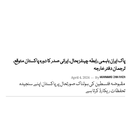
پاک ایران باہمی رابطہ چینلز بحال، ایرانی صدر کا دورہ پاکستان متوقع،
ترجمان دفتر خارجہ
April 4, 2024
By
MUHAMMAD ZAIN RAZA
مقبوضہ فلسطین کی ہولناک صورتحال پر پاکستان اپنے سنجیدہ
تحفظات ریکارڈ کرتا ہے