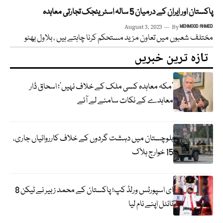
پاکستان اور ایران کے درمیان 5 سالہ اسٹریٹجک تجارتی معاہدہ
August 3, 2023
By
MEHMOOD AHMED
مختلف شعبوں میں تعاون مزید مستحکم کرنا چاہتے ہیں ، بلاول بھٹو
تازہ ترین خبریں
‘مکہ معاہدہ کسی ملک کے خلاف نہیں’؛ اسحاق ڈار
معاہدے کے نکات سامنے لے آئے
بلوچستان میں دہشت گردوں کے خلاف کارروائیاں جاری،
15 خوارج ہلاک
ای اسپورٹس ورلڈ کپ؛ پاکستان کے محمد زبیر نے ٹیکن 8
ٹائٹل اپنے نام لیا