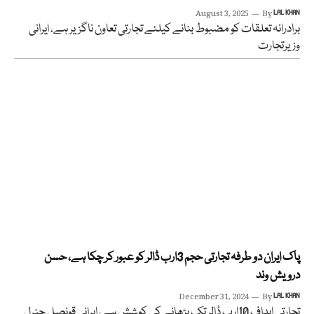
August 3, 2025
By
LAL KHAN
برادرانہ تعلقات کو مضبوط بنانے کیلئے تجارتی تعاون ناگزیر ہے، ایرانی
وزیرتجارت
پاک ایران دو طرفہ تجارتی حجم 3ارب ڈالر کو عبور کر چکا ہے، حسن
درویش وند
December 31, 2024
By
LAL KHAN
تجارتی اہداف 10ارب ڈالر تک بڑھانے کی کوشش ہے، ایرانی قونصل جنرل