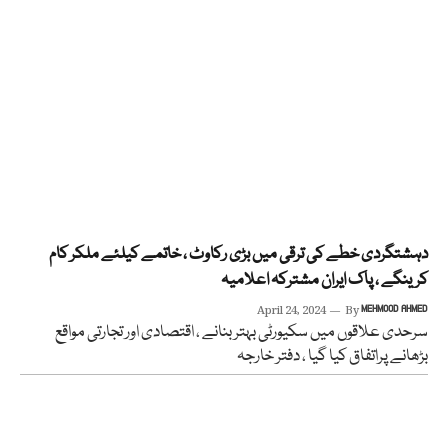
دہشتگردی خطے کی ترقی میں بڑی رکاوٹ ، خاتمے کیلئے ملکر کام
کرینگے ، پاک ایران مشترکہ اعلامیہ
April 24, 2024
By
MEHMOOD AHMED
سرحدی علاقوں میں سکیورٹی بہتر بنانے ، اقتصادی اور تجارتی مواقع
بڑھانے پراتفاق کیا گیا ، دفتر خارجہ