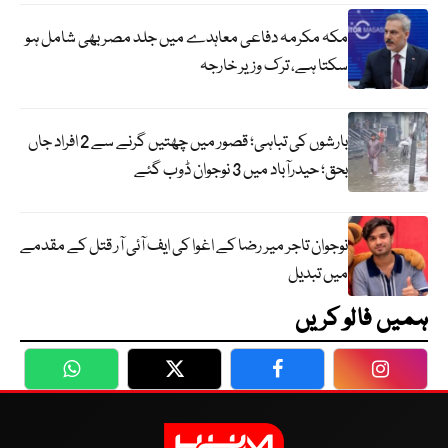
مکہ مکرمہ دفاعی معاہدے میں جلد مصر بھی شامل ہو
سکتا ہے، ترک وزیر خارجہ
بارشوں کی تباہی؛ قصور میں چھتیں گرنے سے 2 افراد جاں
بحق؛ حیدرآباد میں 3 نوجوان ڈوب گئے
نوجوان تاجر میر رضا کے اغوا کی ایف آئی آر قتل کے مقدمے
میں تبدیل
ہمیں فالو کریں
WhatsApp
Twitter
Facebook
Faceboo