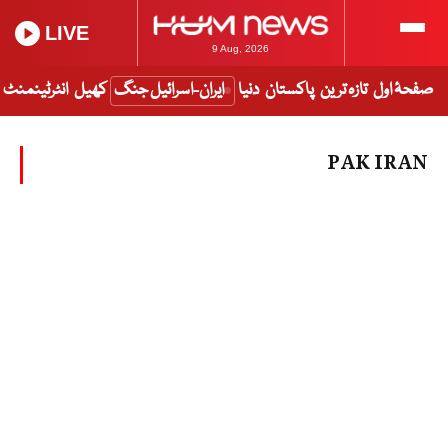
LIVE
9 Aug, 2026
صفحۂ اول
تازہ ترین
پاکستان
دنیا
ایران-اسرائیل جنگ
کھیل
انٹرٹینمنٹ
PAK IRAN