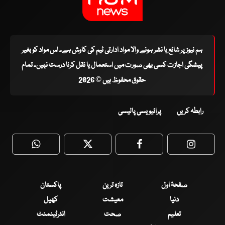
ہم نیوز پر شائع یا نشر ہونے والا مواد ادارتی ٹیم کی کاوش ہے۔ اس مواد کو بغیر
پیشگی اجازت کسی بھی صورت میں استعمال یا نقل کرنا درست نہیں۔ تمام
حقوق محفوظ ہیں © 2026
رابطہ کریں
پرائیویسی پالیسی
WhatsApp
Twitter
Facebook
Faceboo
صفحۂ اول
تازہ ترین
پاکستان
دنیا
معیشت
کھیل
تعلیم
صحت
انٹرٹینمنٹ