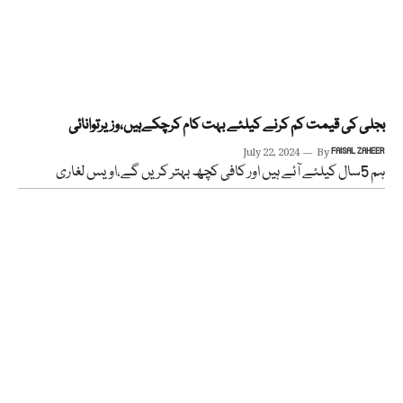
بجلی کی قیمت کم کرنے کیلئے بہت کام کرچکےہیں،وزیرتوانائی
July 22, 2024
By
FAISAL ZAHEER
ہم 5سال کیلئے آئے ہیں اور کافی کچھ بہتر کریں گے،اویس لغاری