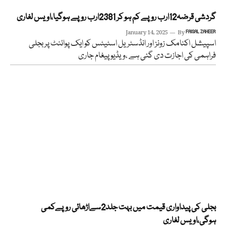
گردشی قرضہ12ارب روپے کم ہو کر 2381ارب روپے ہوگیا،اویس لغاری
January 14, 2025
By
FAISAL ZAHEER
اسپیشل اکنامک زونز اور انڈسٹریل اسٹیٹس کو ایک پوائنٹ پر بجلی
فراہمی کی اجازت دی گئی ہے ،ویڈیو پیغام جاری
بجلی کی پیداواری قیمت میں بہت جلد2سےاڑھائی روپےکمی
ہوگی،اویس لغاری