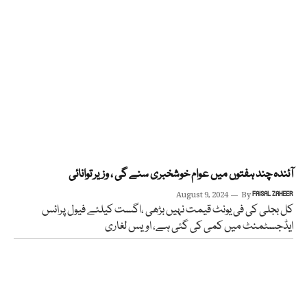
آئندہ چند ہفتوں میں عوام خوشخبری سنے گی ، وزیر توانائی
August 9, 2024
By
FAISAL ZAHEER
کل بجلی کی فی یونٹ قیمت نہیں بڑھی ،اگست کیلئے فیول پرائس
ایڈجسٹمنٹ میں کمی کی گئی ہے، اویس لغاری