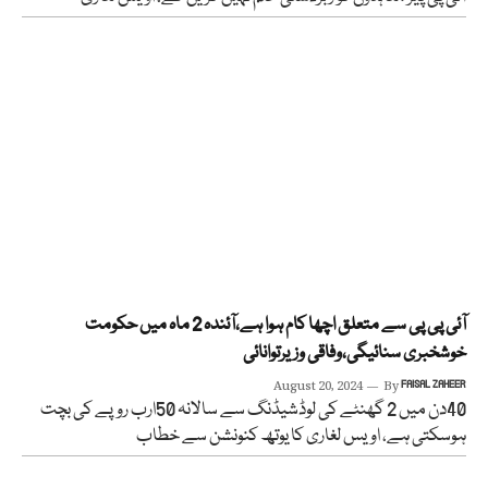
آئی پی پی سے متعلق اچھا کام ہوا ہے،آئندہ 2 ماہ میں حکومت
خوشخبری سنائیگی،وفاقی وزیرتوانائی
August 20, 2024
By
FAISAL ZAHEER
40دن میں 2 گھنٹے کی لوڈشیڈنگ سے سالانہ 50ارب روپے کی بچت
ہوسکتی ہے، اویس لغاری کا یوتھ کنونشن سے خطاب