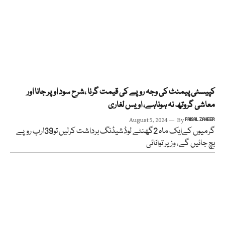
کپیسٹی پیمنٹ کی وجہ روپے کی قیمت گرنا ،شرح سود اوپر جانا اور
معاشی گروتھ نہ ہوناہے، اویس لغاری
August 5, 2024
By
FAISAL ZAHEER
گرمیوں کےایک ماہ 2گھنٹے لوڈشیڈنگ برداشت کرلیں تو39ارب روپے
بچ جائیں گے، وزیر توانائی