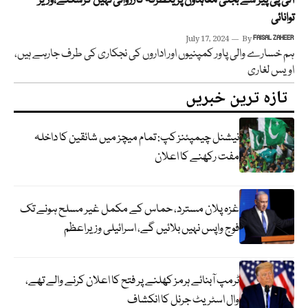
آئی پی پیز سے بجلی معاہدوں پر یکطرفہ کارروائی نہیں کرسکتے،وزیر
توانائی
July 17, 2024
By
FAISAL ZAHEER
ہم خسارے والی پاور کمپنیوں اور اداروں کی نجکاری کی طرف جارہے ہیں،
اویس لغاری
تازہ ترین خبریں
نیشنل چیمپئنز کپ: تمام میچز میں شائقین کا داخلہ
مفت رکھنے کا اعلان
غزہ پلان مسترد، حماس کے مکمل غیر مسلح ہونے تک
فوج واپس نہیں بلائیں گے، اسرائیلی وزیراعظم
ٹرمپ آبنائے ہرمز کھلنے پر فتح کا اعلان کرنے والے تھے،
وال اسٹریٹ جرنل کا انکشاف