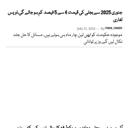
جنوری 2025 سے بجلی کی قیمت 4 سے 5 فیصد کم ہو جائے گی،اویس
لغاری
July 21, 2024
By
FAISAL ZAHEER
موجودہ حکومت کو ابھی تین چار ماہ ہی ہوئے ہیں، مسائل کا حل جلد
نکال لیں گے،وزیر توانائی