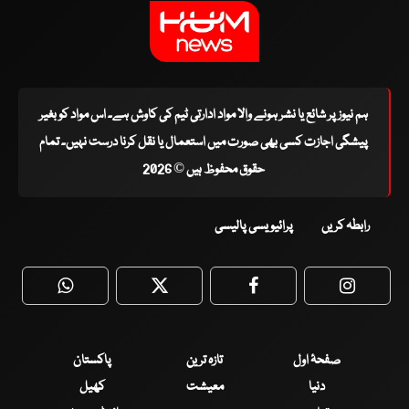
ہم نیوز پر شائع یا نشر ہونے والا مواد ادارتی ٹیم کی کاوش ہے۔ اس مواد کو بغیر
پیشگی اجازت کسی بھی صورت میں استعمال یا نقل کرنا درست نہیں۔ تمام
حقوق محفوظ ہیں © 2026
رابطہ کریں
پرائیویسی پالیسی
WhatsApp
Twitter
Facebook
Faceboo
صفحۂ اول
تازہ ترین
پاکستان
دنیا
معیشت
کھیل