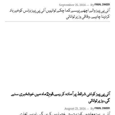
September 25, 2024
By
FAISAL ZAHEER
آئی پی پیز والے اچھے پیسےکما چکے توانہیں آئی پی پیز بزنس کوخیرباد
کردینا چاہیے، وفاقی وزیر توانائی
آئی پی پیز کو نئی شرائط پر آمادہ کر رہے،قوم2ماہ میں خوشخبری سنے
گی، وزیر توانائی
August 23, 2024
By
FAISAL ZAHEER
آئی پی پیز معاہدوں کو زبردستی ختم نہیں کریں گے، اویس لغاری