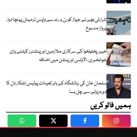
شرارتی بچے نے جہاز کو رن وے سے واپس ٹرمینل پہنچا دیا،
پرواز منسوخ
خیبرپختونخوا کے سرکاری ملازمین اور پنشنرز کیلئے بڑی
خوشخبری، الاؤنس اور پنشن میں اضافہ
سلمان خان کی رہائشگاہ کے باہر تعینات پولیس اہلکار دل کا
دورہ پڑنے سے چل بسا
ہمیں فالو کریں
WhatsApp
Twitter
Facebook
Faceboo