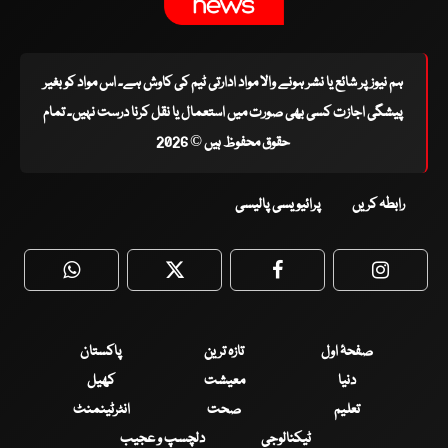
ہم نیوز پر شائع یا نشر ہونے والا مواد ادارتی ٹیم کی کاوش ہے۔ اس مواد کو بغیر
پیشگی اجازت کسی بھی صورت میں استعمال یا نقل کرنا درست نہیں۔ تمام
حقوق محفوظ ہیں © 2026
رابطہ کریں
پرائیویسی پالیسی
WhatsApp
Twitter
Facebook
Faceboo
صفحۂ اول
تازہ ترین
پاکستان
دنیا
معیشت
کھیل
تعلیم
صحت
انٹرٹینمنٹ
ٹیکنالوجی
دلچسپ و عجیب