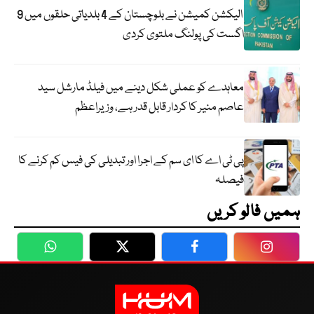
الیکشن کمیشن نے بلوچستان کے 4 بلدیاتی حلقوں میں 9
اگست کی پولنگ ملتوی کردی
معاہدے کو عملی شکل دینے میں فیلڈ مارشل سید
عاصم منیر کا کردار قابل قدر ہے، وزیراعظم
پی ٹی اے کا ای سم کے اجرا اور تبدیلی کی فیس کم کرنے کا
فیصلہ
ہمیں فالو کریں
WhatsApp
Twitter
Facebook
Faceboo