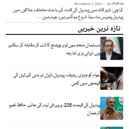
ویب ڈیسک
By
November 2, 2018
کراچی: شہر قائد میں پیٹرول کی قلت کے باعث مختلف علاقوں میں
پیٹرول پمپس بند ہونا شروع ہوگئے ہیں۔ چیئرمین…
تازہ ترین خبریں
مسلمان متحد ہوں تو ہر چیلنج کا ڈٹ کر مقابلہ کر سکتے
ہیں، ایرانی وزیر خارجہ
عوام کو جزوی ریلیف، پیٹرول، ڈیزل اور مٹی کے تیل کی
قیمتوں میں کمی
پیٹرول کی قیمت 228 روپے فی لیٹر کی جائے، حافظ نعیم
الرحمان