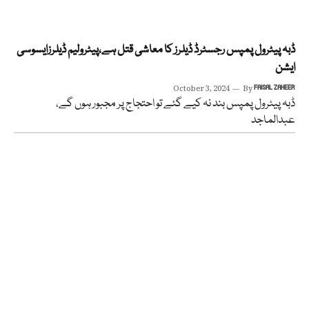
ڈبہ پیٹرول پمپس رجسٹرڈ ڈیلرز کا معاشی قتل ہے،پیٹرولیم ڈیلرزایسوسی
ایشن
October 3, 2024
By
FAISAL ZAHEER
ڈبہ پیٹرول پمپس بند نہ کیے گئے تو احتجاج پر مجبور ہوں گے،
عبدالماجد