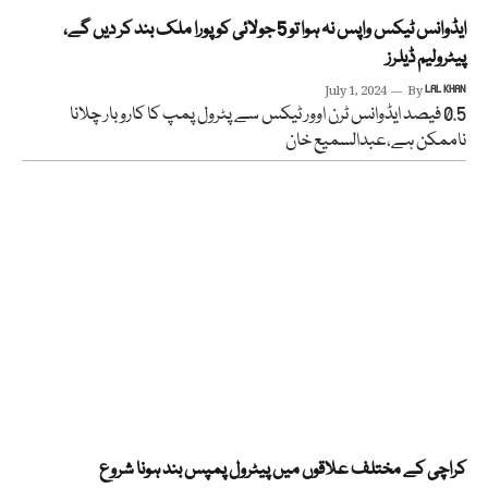
ایڈوانس ٹیکس واپس نہ ہوا تو 5 جولائی کو پورا ملک بند کر دیں گے،
پیٹرولیم ڈیلرز
July 1, 2024
By
LAL KHAN
0.5 فیصد ایڈوانس ٹرن اوور ٹیکس سے پٹرول پمپ کا کاروبار چلانا
ناممکن ہے،عبدالسمیع خان
کراچی کے مختلف علاقوں میں پیٹرول پمپس بند ہونا شروع