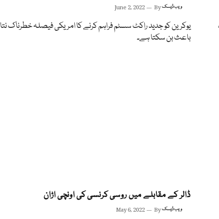
ویب ڈیسک
By
June 2, 2022
یوکرین کو جدید راکٹ سسٹم فراہم کرنے کا امریکی فیصلہ خطرناک نتائ
باعث بن سکتا ہے۔
ڈالر کے مقابلے میں روسی کرنسی کی اونچی اڑان
ویب ڈیسک
By
May 6, 2022