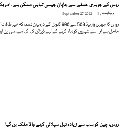
روس کے جوہری حملے سے جاپان جیسی تباہی ممکن ہے، امریک
ویب ڈیسک
By
September 27, 2022
روس کا جوہری وار ہیڈ 500 سے 800 کلوٹن کے درمیان دھماکہ خیز طاقت 
حامل ہے اور اسے شہروں کو تباہ کرنے کے لیے ڈیزائن کیا گیا ہے، سی این ای
روس، چین کو سب سے زیادہ تیل سپلائی کرنے والا ملک بن گیا