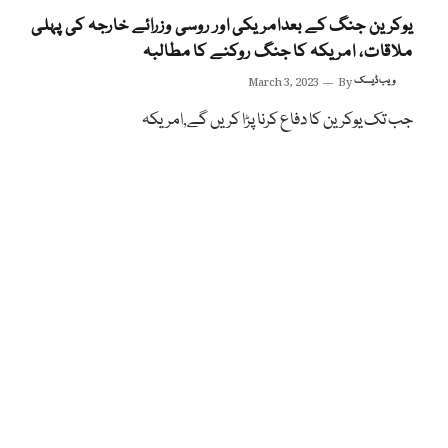
یوکرین جنگ کے بعدامریکی اور روسی وزرائے خارجہ کی پہلی
ملاقات، امریکہ کا جنگ روکنے کا مطالبہ
ویب ڈیسک
By
March 3, 2023
جب تک یوکرین کا دفاع کرنا پڑا کریں گے,امریکہ