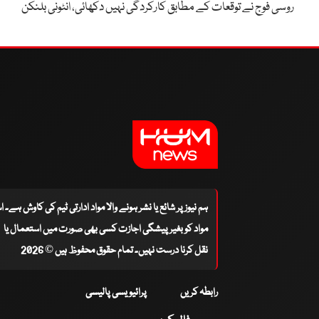
روسی فوج نے توقعات کے مطابق کارکردگی نہیں دکھائی، انٹونی بلنکن
ہم نیوز پر شائع یا نشر ہونے والا مواد ادارتی ٹیم کی کاوش ہے۔ 
مواد کو بغیر پیشگی اجازت کسی بھی صورت میں استعمال یا
نقل کرنا درست نہیں۔ تمام حقوق محفوظ ہیں © 2026
رابطہ کریں
پرائیویسی پالیسی