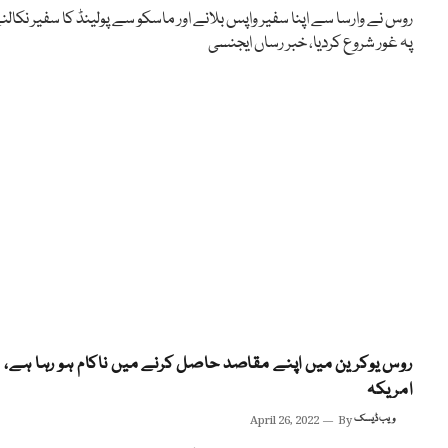
روس نے وارسا سے اپنا سفیر واپس بلانے اور ماسکو سے پولینڈ کا سفیر نکالن
پہ غور شروع کردیا، خبر رساں ایجنسی
روس یوکرین میں اپنے مقاصد حاصل کرنے میں ناکام ہو رہا ہے،
امریکہ
ویب ڈیسک
By
April 26, 2022