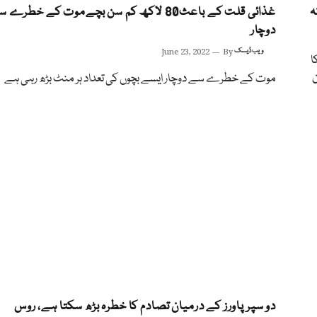
ہ
غذائی قلت کے باعث80 لاکھ کم سن بچےموت کے خطرے 
دوچار
ویب ڈیسک
By
June 23, 2022
کا
ن
موت کے خطرے سے دوچار ایسے بچوں کی تعداد ہر منٹ بڑھ رہی ہے
دو سپر پاورز کے درمیان تصادم کا خطرہ بڑھ سکتا ہے، روس