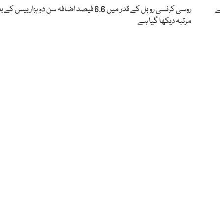
ے
روسی کرنسی روبل کے قدر میں 6.6 فیصد اضافہ سن دو ہزار بیس
مرتبہ دیکھا گیا ہے