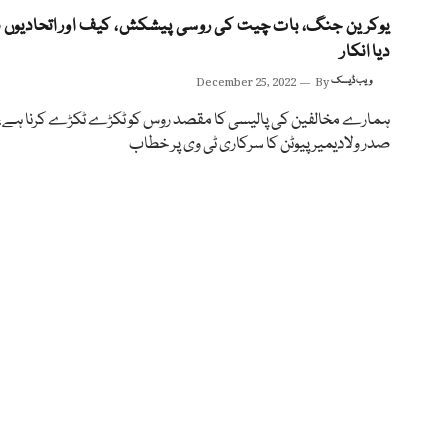
یوکرین جنگ، بات چیت کی روسی پیشکش، کیف اور اتحادیوں ن
دیا انکار
ویب ڈیسک
By
December 25, 2022
ہمارے مخالفین کی پالیسی کا مقصد روس کو ٹکڑے ٹکڑے کرنا ہے،
صدر ولادیمیر پیوٹن کا سرکاری ٹی وی پر خطاب