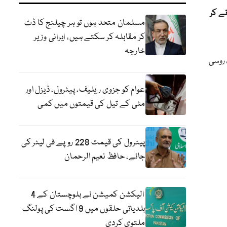
ے کر
مسلمان متحد ہوں تو ہر چیلنج کا ڈٹ
کر مقابلہ کر سکتے ہیں، ایرانی وزیر
خارجہ
 روسی
عوام کو جزوی ریلیف، پیٹرول، ڈیزل اور
مٹی کے تیل کی قیمتوں میں کمی
پیٹرول کی قیمت 228 روپے فی لیٹر کی
جائے، حافظ نعیم الرحمان
الیکشن کمیشن نے بلوچستان کے 4
بلدیاتی حلقوں میں 9 اگست کی پولنگ
ملتوی کردی