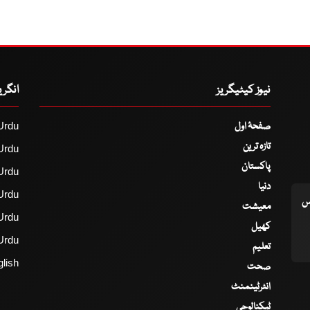
نیوز کیٹیگریز
انگر
صفحۂ اول
Urdu
تازہ ترین
Urdu
پاکستان
Urdu
دنیا
Urdu
اس
معیشت
Urdu
کھیل
Urdu
تعلیم
lish
صحت
انٹرٹینمنٹ
ٹیکنالوجی