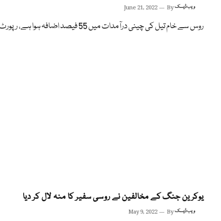
ویب ڈیسک
By
June 21, 2022
روس سے خام تیل کی چینی درآمدات میں 55 فیصد اضافہ ہوا ہے، رپورٹ
یوکرین جنگ کے مخالفین نے روسی سفیر کا منہ لال کر دیا
ویب ڈیسک
By
May 9, 2022