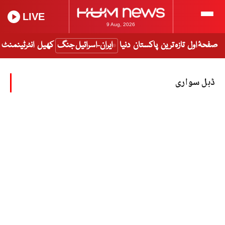
LIVE
9 Aug, 2026
صفحۂ اول
تازہ ترین
پاکستان
دنیا
ایران-اسرائیل جنگ
کھیل
انٹرٹینمنٹ
ڈبل سواری