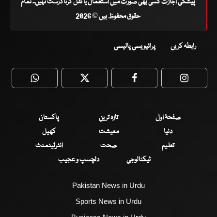
پیشگی اجازت کسی بھی صورت میں استعمال یا نقل کرنا درست نہیں۔ تمام
حقوق محفوظ ہیں © 2026
رابطہ کریں
پرائیویسی پالیسی
WhatsApp
Twitter
Facebook
Faceboo
صفحۂ اول
تازہ ترین
پاکستان
دنیا
معیشت
کھیل
تعلیم
صحت
انٹرٹینمنٹ
ٹیکنالوجی
دلچسپ و عجیب
Pakistan News in Urdu
Sports News in Urdu