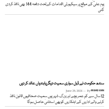
یوم علیؓ کے موقع پر سیکیورٹی اقدامات کےتحت دفعہ 144 بھی نافذ کردی
گئی
سندھ حکومت نے ڈبل سواری سمیت دیگر پابندیاں عائد کر دیں
June 29, 2024
By
ARSHAD KHAN
12سال سے کم عمر بچے اور بزرگ شہریوں سمیت صحافیوں قانون نافذ
کرنے والے اداروں کے اہلکاروں کو بھی استثنیٰ حاصل ہوگا