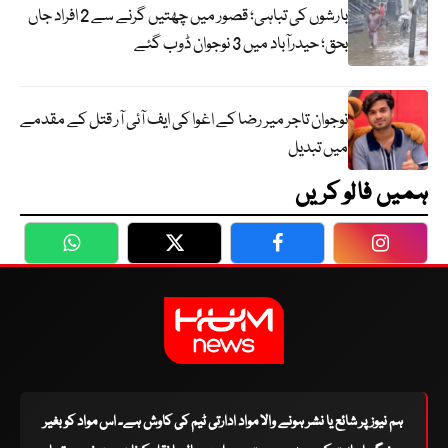
بارشوں کی تباہی؛ قصور میں چھتیں گرنے سے 2 افراد جاں
بحق؛ حیدرآباد میں 3 نوجوان ڈوب گئے
نوجوان تاجر میر رضا کے اغوا کی ایف آئی آر قتل کے مقدمے
میں تبدیل
ہمیں فالو کریں
WhatsApp
Twitter
Facebook
Faceboo
ہم نیوز پر شائع یا نشر ہونے والا مواد ادارتی ٹیم کی کاوش ہے۔ اس مواد کو بغیر