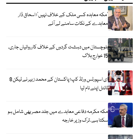
‘مکہ معاہدہ کسی ملک کے خلاف نہیں’؛ اسحاق ڈار
معاہدے کے نکات سامنے لے آئے
بلوچستان میں دہشت گردوں کے خلاف کارروائیاں جاری،
15 خوارج ہلاک
ای اسپورٹس ورلڈ کپ؛ پاکستان کے محمد زبیر نے ٹیکن 8
ٹائٹل اپنے نام لیا
مکہ مکرمہ دفاعی معاہدے میں جلد مصر بھی شامل ہو
سکتا ہے، ترک وزیر خارجہ