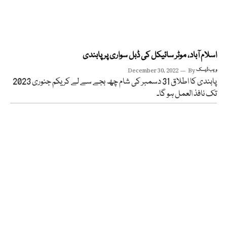
اسلام آباد، موٹر سائیکل کی ڈبل سواری پر پابندی
ویب ڈیسک
By
December 30, 2022
پابندی کا اطلاق 31 دسمبر کی شام چھ بجے سے لے کر یکم جنوری 2023
تک نافذ العمل ہو گا۔