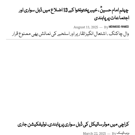
چہلم امام حسینؓ ، خیبر پختونخوا کے 13 اضلاع میں ڈبل سواری اور
اجتماعات پر پابندی
August 11, 2025
By
MEHMOOD AHMED
وال چاکنگ ، اشتعال انگیز تقاریر اور اسلحے کی نمائش بھی ممنوع قرار
کراچی میں موٹرسائیکل کی ڈبل سواری پر پابندی، نوٹیفکیشن جاری
ویب ڈیسک
By
March 22, 2025