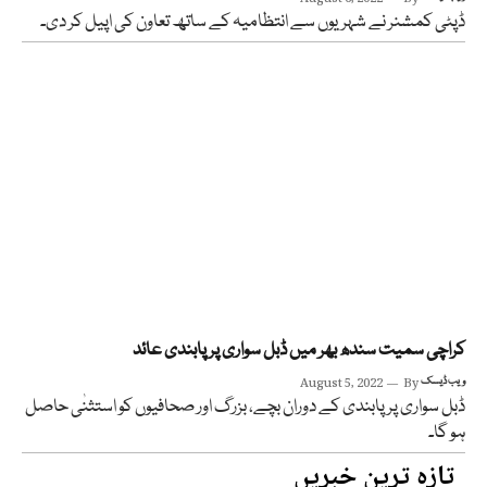
ڈپٹی کمشنر نے شہریوں سے انتظامیہ کے ساتھ تعاون کی اپیل کر دی۔
کراچی سمیت سندھ بھر میں ڈبل سواری پر پابندی عائد
ویب ڈیسک
By
August 5, 2022
ڈبل سواری پر پابندی کے دوران بچے، بزرگ اور صحافیوں کو استثنٰی حاصل
ہو گا۔
تازہ ترین خبریں