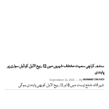
سندھ، کراچی سمیت مختلف شہروں میں 12 ربیع الاول کو ڈبل سواری پر
پابندی
September 22, 2023
By
MUHAMMAD ZAIN RAZA
شہرِ قائد ضلع ایسٹ میں 8 اور 11 ربیع الاول کو بھی پابندی ہوگی