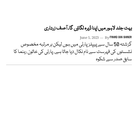
بہت جلد لاہور میں اپنا ڈیرہ لگاؤں گا، آصف زرداری
June 5, 2023
By
FAHAD BIN SHAKIR
گزشتہ 50 سال سے پیپلزپارٹی میں ہوں لیکن ہر مرتبہ مخصوص
نشستوں کی فہرست سے نام نکال دیا جاتا ہے، پارٹی کی خاتون رہنما کا
سابق صدر سے شکوہ