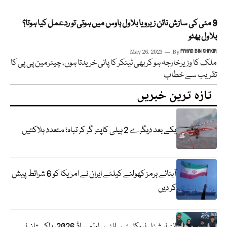
9 مئی کی سازش نائن زیرو یا بلاول ہاوس میں ہوتی تو ردعمل کیا ہوتا؟
بلاول بھٹو
May 26, 2023
By
FAHAD BIN SHAKIR
ملک کا وزیرخارجہ ہو کر بھی ٹینکر کا پانی خریدتا ہوں، چیئرمین پی پی کا
تقریب سے خطاب
تازہ ترین خبریں
یکے بعد دیگرے 2 ہیلی کاپٹر گر کر تباہ؛ متعدد ہلاکتیں
آبنائے ہرمز کھولنے کیلئے ایران نے امریکا کو 6 شرائط پیش
کر دیں
انٹرنیشنل نیوکلیئر سائنس اولمپیاڈ 2026، پاکستان نے