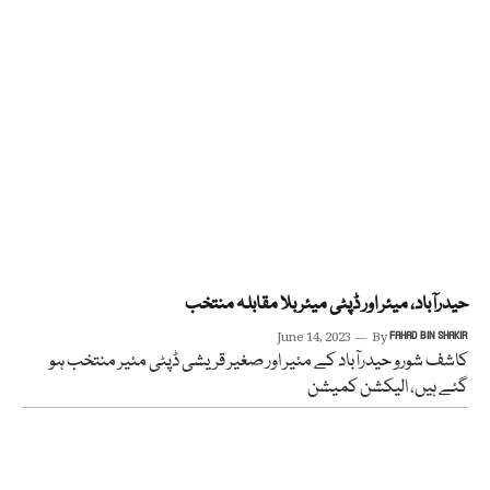
حیدرآباد، میئر اور ڈپٹی میئر بلا مقابلہ منتخب
June 14, 2023
By
FAHAD BIN SHAKIR
کاشف شورو حیدرآباد کے مئیر اور صغیر قریشی ڈپٹی مئیر منتخب ہو
گئے ہیں، الیکشن کمیشن