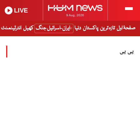
LIVE
9 Aug, 2026
صفحۂ اول
تازہ ترین
پاکستان
دنیا
ایران-اسرائیل جنگ
کھیل
انٹرٹینمنٹ
پی پی