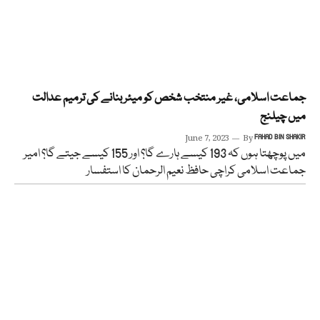
جماعت اسلامی، غیر منتخب شخص کو میئر بنانے کی ترمیم عدالت
میں چیلنج
June 7, 2023
By
FAHAD BIN SHAKIR
میں پوچھتا ہوں کہ 193 کیسے ہارے گا؟ اور 155 کیسے جیتے گا؟ امیر
جماعت اسلامی کراچی حافظ نعیم الرحمان کا استفسار