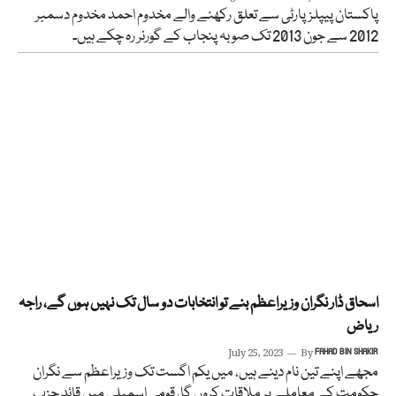
پاکستان پیپلزپارٹی سے تعلق رکھنے والے مخدوم احمد مخدوم دسمبر
2012 سے جون 2013 تک صوبہ پنجاب کے گورنر رہ چکے ہیں۔
اسحاق ڈار نگران وزیراعظم بنے تو انتخابات دو سال تک نہیں ہوں گے، راجہ
ریاض
July 25, 2023
By
FAHAD BIN SHAKIR
مجھے اپنے تین نام دینے ہیں، میں یکم اگست تک وزیراعظم سے نگران
حکومت کے معاملے پر ملاقات کروں گا، قومی اسمبلی میں قائد حزب