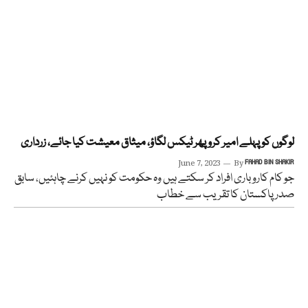
لوگوں کو پہلے امیر کرو پھر ٹیکس لگاؤ، میثاق معیشت کیا جائے، زرداری
June 7, 2023
By
FAHAD BIN SHAKIR
جو کام کاروباری افراد کر سکتے ہیں وہ حکومت کو نہیں کرنے چاہئیں، سابق
صدر پاکستان کا تقریب سے خطاب