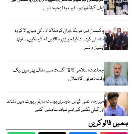
ایک گولڈ اور دو سلور میڈلز جیت لیے
پاکستان نے امریکا، ایران کو مذاکرات کی میز پر لا کر وہ
سفارتی کردار اداکیا جو بڑی طاقتیں نہ کرسکیں، ساؤتھ
ایشین وائسز
جماعت اسلامی کا 16 اگست سے ملک بھر میں بیک
وقت دھرنوں کا اعلان
میر رضا علی کیس: دوسری پوسٹ مارٹم رپورٹ میں تشدد
اور گولی لگنے کے اہم شواہد سامنے آگئے
ہمیں فالو کریں