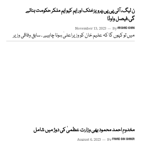
ن لیگ، آئی پی پی،پرویزخٹک اور ایم کیو ایم ملکر حکومت بنائے
گی،فیصل واوڈا
November 13, 2023
By
ARSHAD KHAN
میں تو کہوں گا کہ علیم خان کو وزیراعلیٰ ہونا چاہیے ، سابق وفاقی وزیر
مخدوم احمد محمود بھی وزارت عظمیٰ کی دوڑ میں شامل
August 6, 2023
By
FAHAD BIN SHAKIR