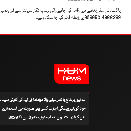
پاکستانی سفارتخانے میں قائم کی جانے والی ہیلپ لائن سینٹر سے فون نمبر
00905314966399 پر رابطہ قائم کیا جا سکتا ہے۔
ہم نیوز پر شائع یا نشر ہونے والا مواد ادارتی ٹیم کی کاوش ہے۔ 
مواد کو بغیر پیشگی اجازت کسی بھی صورت میں استعمال یا
نقل کرنا درست نہیں۔ تمام حقوق محفوظ ہیں © 2026