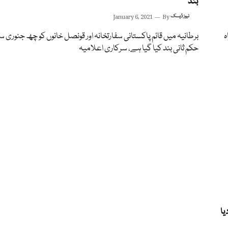
بند
نیوز ڈیسک
By
January 6, 2021
ہ
برطانیہ میں قائم پاکستانی سفارتخانہ اور قونصل خانوں کو چھ جنوری س
حکم ثانی بند کیا گیا ہے، سرکاری اعلامیہ
یا