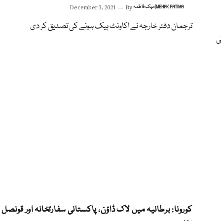
مہک فاطمہ | MEHAK FATIMA
By
December 3, 2021
ترجمان دفتر خارجہ نے اکاونٹ ہیک ہونے کی تصدیق کر دی
 کی
کورونا: برطانیہ میں لاک ڈاؤن، پاکستانی سفارتخانہ اور قونصل