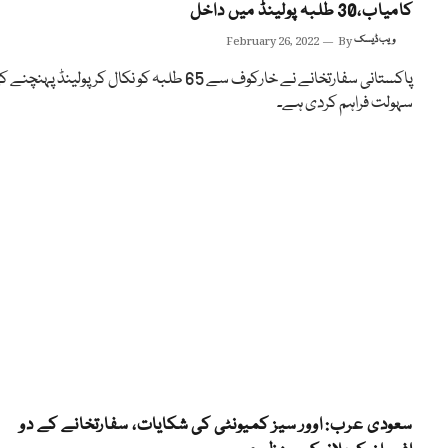
کامیاب،30 طلبہ پولینڈ میں داخل
ویب ڈیسک
By
February 26, 2022
پاکستانی سفارتخانے نے خارکوف سے 65 طلبہ کو نکال کر پولینڈ پہنچنے
سہولت فراہم کردی ہے۔
سعودی عرب: اوور سیز کمیونٹی کی شکایات، سفارتخانے کے دو