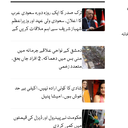
ترک صدر کا ایک روزہ دورہ سعودی عرب
کا اعلان، سعودی ولی عہد اور وزیراعظم
شہباز شریف سے اہم ملاقات کریں گے
انہ
دمشق کے نواحی علاقے جرمانہ میں
منی بس میں دھماکہ، 2 افراد جاں بحق،
متعدد زخمی
شادی کا کوئی ارادہ نہیں، اکیلی بے حد
خوش ہوں، امیشا پٹیل
حکومت نے پیٹرول اور ڈیزل کی قیمتوں
میں کمی کر دی