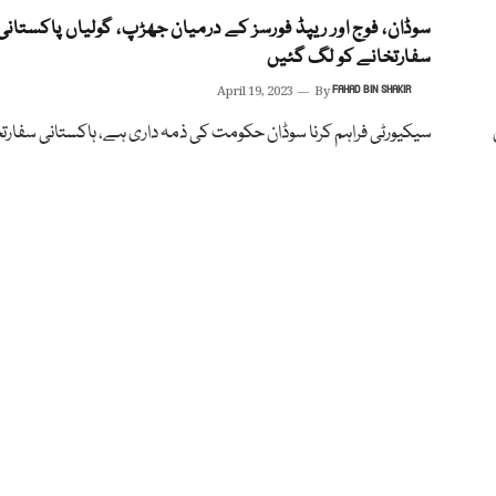
سوڈان، فوج اور ریپڈ فورسز کے درمیان جھڑپ، گولیاں پاکستانی
سفارتخانے کو لگ گئیں
April 19, 2023
By
FAHAD BIN SHAKIR
سیکیورٹی فراہم کرنا سوڈان حکومت کی ذمہ داری ہے، ہاکستانی سفارتخ