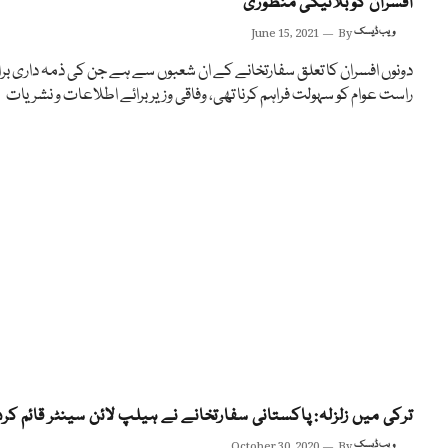
افسران کو بلانیکی منظوری
ویب ڈیسک
By
June 15, 2021
دونوں افسران کا تعلق سفارتخانے کے ان شعبوں سے ہے جن کی ذمہ داری برا
راست عوام کو سہولت فراہم کرنا تھی، وفاقی وزیر برائے اطلاعات و نشریات
ترکی میں زلزلہ: پاکستانی سفارتخانے نے ہیلپ لائن سینٹر قائم کرد
ویب ڈیسک
By
October 30, 2020