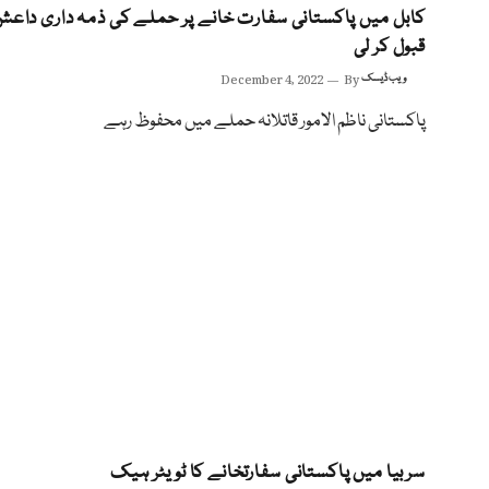
کابل میں پاکستانی سفارت خانے پر حملے کی ذمہ داری داعش
قبول کر لی
ویب ڈیسک
By
December 4, 2022
پاکستانی ناظم الامور قاتلانہ حملے میں محفوظ رہے
سربیا میں پاکستانی سفارتخانے کا ٹویٹر ہیک