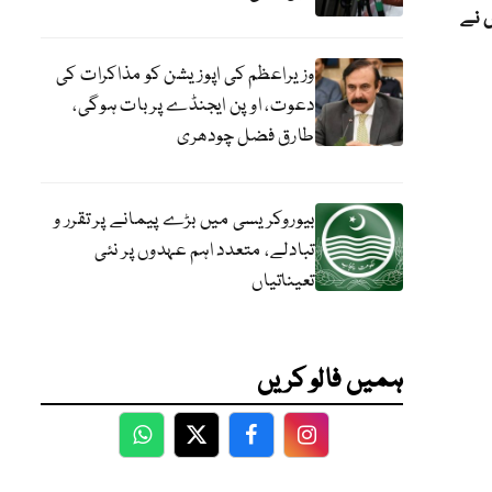
 نے
وزیراعظم کی اپوزیشن کو مذاکرات کی
دعوت، اوپن ایجنڈے پر بات ہوگی،
طارق فضل چودھری
بیوروکریسی میں بڑے پیمانے پر تقرر و
تبادلے، متعدد اہم عہدوں پر نئی
تعیناتیاں
ہمیں فالو کریں
WhatsApp
Twitter
Facebook
Facebook