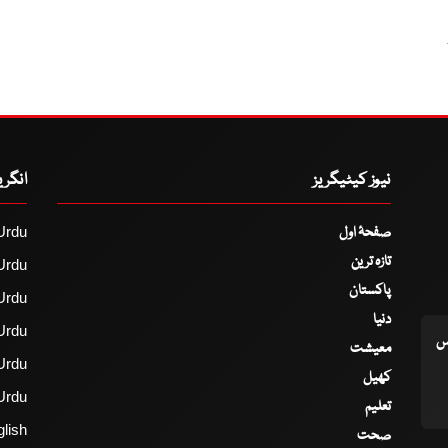
نیوز کیٹیگریز
انگر
صفحۂ اول
Urdu
تازہ ترین
Urdu
پاکستان
Urdu
دنیا
Urdu
اس
معیشت
Urdu
کھیل
Urdu
تعلیم
lish
صحت