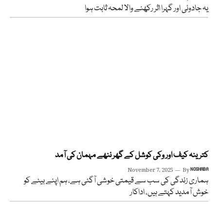
یہ جادوئی اور گہرا اثر رکھنے والا لمحہ ثابت ہوا
کترینہ کیف اور وکی کوشل کے گھر ننھے مہمان کی آمد
November 7, 2025
By
NOSHABA
ہماری زندگی کی سب سے قیمتی خوشی آگئی ہے، ہم اپنے بیٹے کو
خوش آمدید کہتے ہیں، اداکار