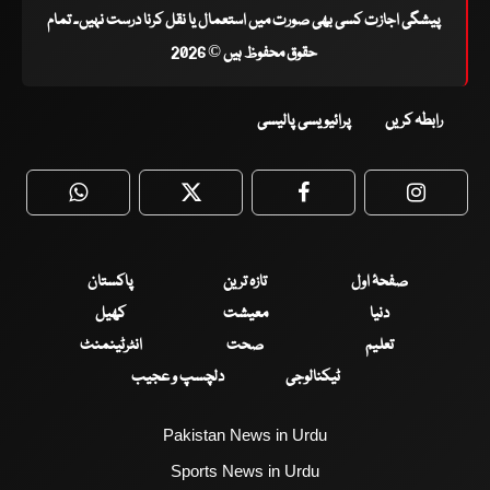
پیشگی اجازت کسی بھی صورت میں استعمال یا نقل کرنا درست نہیں۔ تمام
حقوق محفوظ ہیں © 2026
رابطہ کریں
پرائیویسی پالیسی
WhatsApp
Twitter
Facebook
Faceboo
صفحۂ اول
تازہ ترین
پاکستان
دنیا
معیشت
کھیل
تعلیم
صحت
انٹرٹینمنٹ
ٹیکنالوجی
دلچسپ و عجیب
Pakistan News in Urdu
Sports News in Urdu