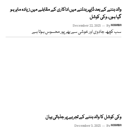
والد بننے کے بعد ڈایپر بدلنے میں اداکاری کے مقابلے میں زیادہ ماہر ہو
گیا ہوں، وکی کوشل
December 22, 2025
By
NOSHABA
سب کچھ جادوی اور خوشی سے بھرپور محسوس ہوتا ہے
وکی کوشل کا والد بننے کے تجربے پر جذباتی بیان
December 3, 2025
By
NOSHABA