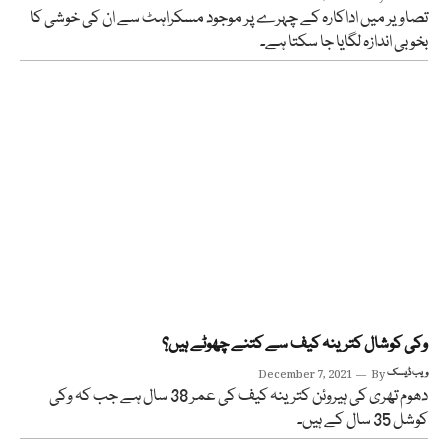
تصاویر میں اداکارہ کے چہرے پر موجود مسکراہٹ سے ان کی خوشی کا
بخوبی اندازہ لگایا جا سکتا ہے۔
وکی کوشال کترینہ کیف سے کتنے چھوٹے ہیں؟
ویب ڈیسک
By
December 7, 2021
دھوم تھری کی ہیروئن کترینہ کیف کی عمر 38 سال ہے جب کہ وکی
کوشل 35 سال کے ہیں۔