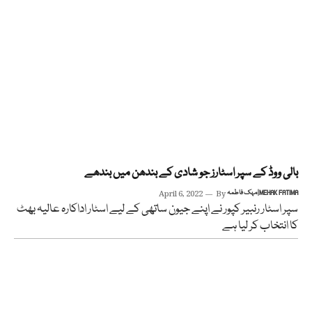
بالی ووڈ کے سپر اسٹارز جو شادی کے بندھن میں بندھے
مہک فاطمہ | MEHAK FATIMA
By
April 6, 2022
سپر اسٹار رنبیر کپور نے اپنے جیون ساتھی کے لیے اسٹار اداکارہ عالیہ بھٹ
کا انتخاب کر لیا ہے