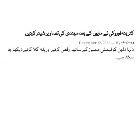
کترینہ اوروکی نے مایوں کے بعد مہندی کی تصاویر شیئر کردیں
ویب ڈیسک
By
December 12, 2021
دلہا دلہن کو فیملی ممبرز کے ساتھ رقص کرتے اور ہلہ گلا کرتے دیکھا جا
سکتا ہے۔