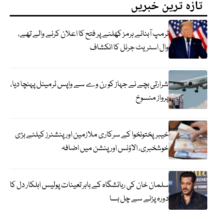
تازہ ترین خبریں
ٹرمپ آبنائے ہرمز کھلنے پر فتح کا اعلان کرنے والے تھے،
وال اسٹریٹ جرنل کا انکشاف
شرارتی بچے نے جہاز کو رن وے سے واپس ٹرمینل پہنچا دیا،
پرواز منسوخ
خیبرپختونخوا کے سرکاری ملازمین اور پنشنرز کیلئے بڑی
خوشخبری، الاؤنس اور پنشن میں اضافہ
سلمان خان کی رہائشگاہ کے باہر تعینات پولیس اہلکار دل کا
دورہ پڑنے سے چل بسا