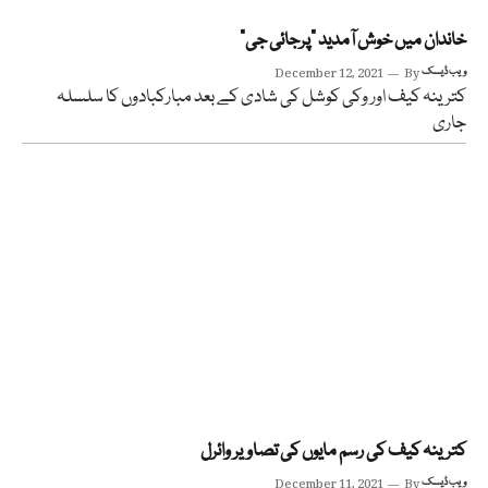
خاندان میں خوش آمدید “پرجائی جی”
ویب ڈیسک
By
December 12, 2021
کترینہ کیف اور وکی کوشل کی شادی کے بعد مبارکبادوں کا سلسلہ
جاری
کترینہ کیف کی رسم مایوں کی تصاویر وائرل
ویب ڈیسک
By
December 11, 2021