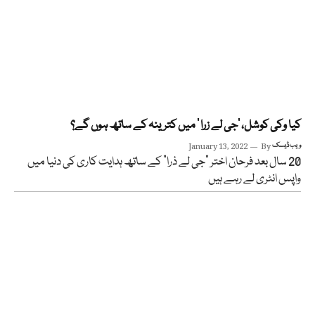
کیا وکی کوشل، ‘جی لے زرا ‘ میں کترینہ کے ساتھ ہوں گے؟
ویب ڈیسک
By
January 13, 2022
20 سال بعد فرحان اختر “جی لے ذرا” کے ساتھ ہدایت کاری کی دنیا میں
واپس انٹری لے رہے ہیں