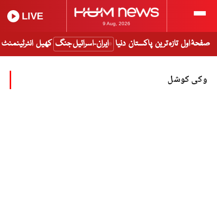
LIVE
9 Aug, 2026
صفحۂ اول
تازہ ترین
پاکستان
دنیا
ایران-اسرائیل جنگ
کھیل
انٹرٹینمنٹ
وکی کوشل