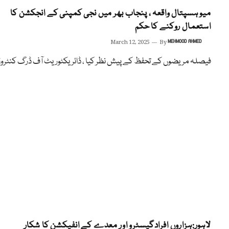
میو ہسپتال واقعہ ، پنجاب بھر میں نجی کمپنی کے انجکشن کا
استعمال روکنے کا حکم
March 12, 2025
By
MEHMOOD AHMED
فیصلہ مریضوں کے تحفظ کے پیش نظر کیا ، ڈائریکٹوریٹ آف ڈرگ کنٹرو
لاہور:ہزاروں افرادگیسٹرو اور معدے کے انفیکشن کا شکار