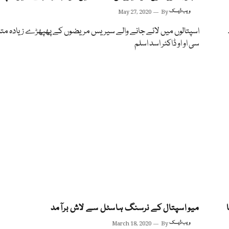
ویب ڈیسک
By
May 27, 2020
اسپتالوں میں لائے جانے والے سیریس مریضوں کے پھپھڑے زیادہ متاثر
سی او او ڈاکٹر اسد اسلم
میو اسپتال کے نرسنگ ہاسٹل سے لاش برآمد
ویب ڈیسک
By
March 18, 2020