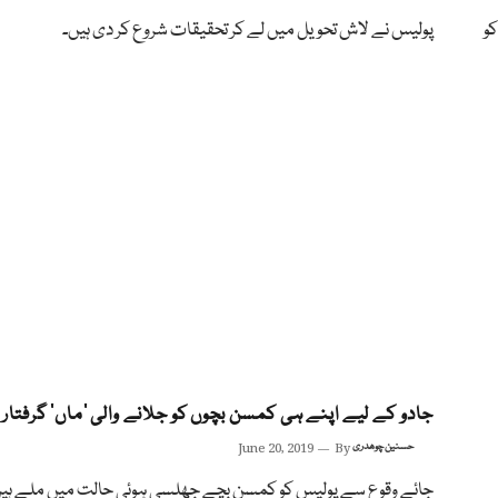
 کو
پولیس نے لاش تحویل میں لے کر تحقیقات شروع کر دی ہیں۔
جادو کے لیے اپنے ہی کمسن بچوں کو جلانے والی ’ماں‘ گرفتار
حسنین چوھدری
By
June 20, 2019
جائے وقوع سے پولیس کو کمسن بچے جھلسی ہوئی حالت میں ملے ہی