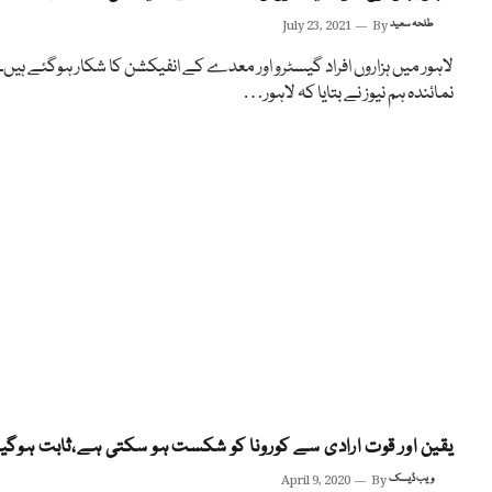
طلحہ سعید
By
July 23, 2021
لاہور میں ہزاروں افراد گیسٹرو اور معدے کے انفیکشن کا شکار ہوگئے ہیں۔
نمائندہ ہم نیوز نے بتایا کہ لاہور…
یقین اور قوت ارادی سے کورونا کو شکست ہو سکتی ہے،ثابت ہوگیا
ویب ڈیسک
By
April 9, 2020