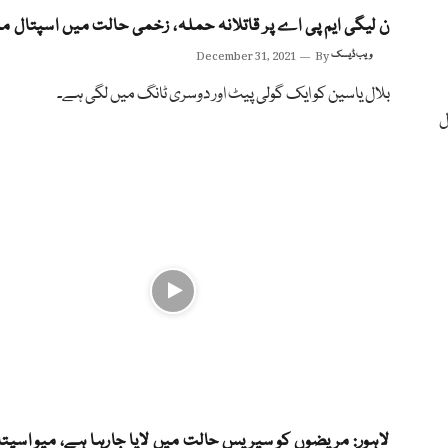
ن لیگی ایم پی اے پر قاتلانہ حملہ، زخمی حالت میں اسپتال م
ویب ڈیسک
By
December 31, 2021
بلال یاسین کو ایک گولی پیٹ اور دوسری ٹانگ میں لگی ہے۔
ل
لاہور: مریضوں کو سیریس حالت میں لایا جارہا ہے، میو اسپتا