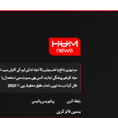
ہم نیوز پر شائع یا نشر ہونے والا مواد ادارتی ٹیم کی کاوش ہے۔ 
مواد کو بغیر پیشگی اجازت کسی بھی صورت میں استعمال یا
نقل کرنا درست نہیں۔ تمام حقوق محفوظ ہیں © 2026
رابطہ کریں
پرائیویسی پالیسی
ہمیں فالو کریں