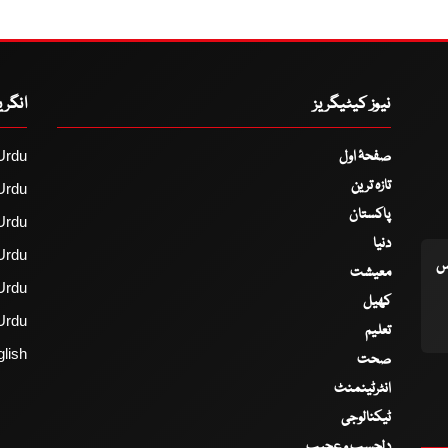
نیوز کیٹیگریز
انگر
صفحۂ اول
Urdu
تازہ ترین
Urdu
پاکستان
Urdu
دنیا
Urdu
اس
معیشت
Urdu
کھیل
Urdu
تعلیم
lish
صحت
انٹرٹینمنٹ
ٹیکنالوجی
دلچسپ و عجیب