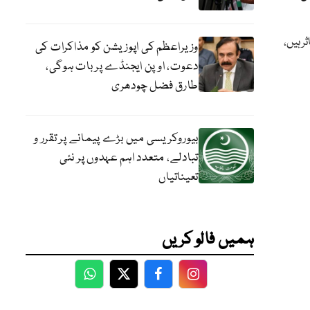
 ہیں،
وزیراعظم کی اپوزیشن کو مذاکرات کی
دعوت، اوپن ایجنڈے پر بات ہوگی،
طارق فضل چودھری
بیوروکریسی میں بڑے پیمانے پر تقرر و
تبادلے، متعدد اہم عہدوں پر نئی
تعیناتیاں
ہمیں فالو کریں
WhatsApp
Twitter
Facebook
Facebook