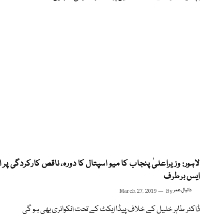
لاہور: وزیراعلیٰ پنجاب کا میو اسپتال کا دورہ، ناقص کارکردگی پر ا
ایس برطرف
دانیال عمر
By
March 27, 2019
ڈاکٹر طاہر خلیل کے خلاف پیڈا ایکٹ کے تحت انکوائری بھی ہو گی