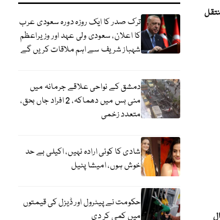
نتقل
ترک صدر کا ایک روزہ دورہ سعودی عرب
کا اعلان، سعودی ولی عہد اور وزیراعظم
شہباز شریف سے اہم ملاقات کریں گے
دمشق کے نواحی علاقے جرمانہ میں
منی بس میں دھماکہ، 2 افراد جاں بحق،
متعدد زخمی
شادی کا کوئی ارادہ نہیں، اکیلی بے حد
خوش ہوں، امیشا پٹیل
حکومت نے پیٹرول اور ڈیزل کی قیمتوں
میں کمی کر دی
ل