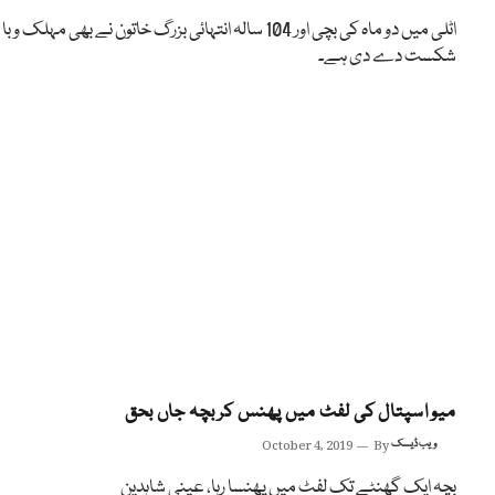
اٹلی میں دو ماہ کی بچی اور 104 سالہ انتہائی بزرگ خاتون نے بھی مہلک وبا
شکست دے دی ہے۔
میو اسپتال کی لفٹ میں پھنس کر بچہ جاں بحق
ویب ڈیسک
By
October 4, 2019
بچہ ایک گھنٹے تک لفٹ میں پھنسا رہا، عینی شاہدین