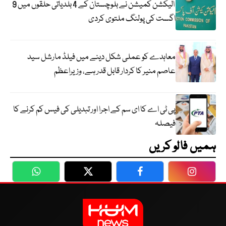
الیکشن کمیشن نے بلوچستان کے 4 بلدیاتی حلقوں میں 9
اگست کی پولنگ ملتوی کردی
معاہدے کو عملی شکل دینے میں فیلڈ مارشل سید
عاصم منیر کا کردار قابل قدر ہے، وزیراعظم
پی ٹی اے کا ای سم کے اجرا اور تبدیلی کی فیس کم کرنے کا
فیصلہ
ہمیں فالو کریں
WhatsApp
Twitter
Facebook
Faceboo