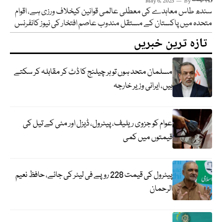
May 6, 2025
By
سندھ طاس معاہدے کی معطلی عالمی قوانین کیخلاف ورزی ہے، اقوام
متحدہ میں پاکستان کے مستقل مندوب عاصم افتخار کی نیوز کانفرنس
تازہ ترین خبریں
مسلمان متحد ہوں تو ہر چیلنج کا ڈٹ کر مقابلہ کر سکتے
ہیں، ایرانی وزیر خارجہ
عوام کو جزوی ریلیف، پیٹرول، ڈیزل اور مٹی کے تیل کی
قیمتوں میں کمی
پیٹرول کی قیمت 228 روپے فی لیٹر کی جائے، حافظ نعیم
الرحمان