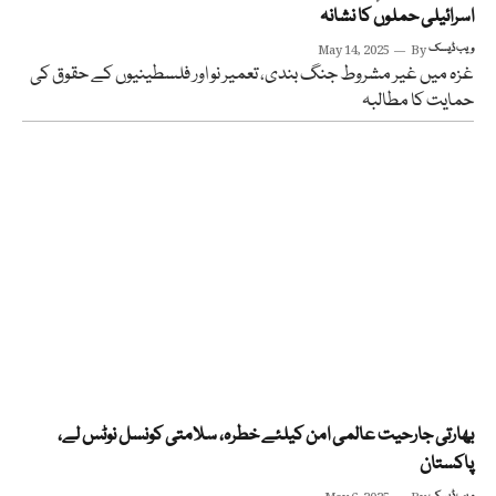
اسرائیلی حملوں کا نشانہ
ویب ڈیسک
By
May 14, 2025
غزہ میں غیر مشروط جنگ بندی، تعمیر نو اور فلسطینیوں کے حقوق کی
حمایت کا مطالبہ
بھارتی جارحیت عالمی امن کیلئے خطرہ، سلامتی کونسل نوٹس لے،
پاکستان
ویب ڈیسک