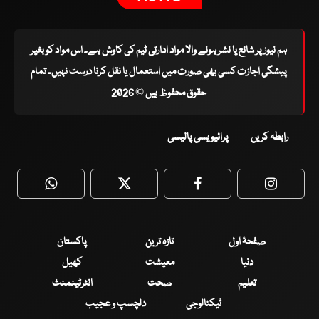
ہم نیوز پر شائع یا نشر ہونے والا مواد ادارتی ٹیم کی کاوش ہے۔ اس مواد کو بغیر
پیشگی اجازت کسی بھی صورت میں استعمال یا نقل کرنا درست نہیں۔ تمام
حقوق محفوظ ہیں © 2026
رابطہ کریں
پرائیویسی پالیسی
WhatsApp
Twitter
Facebook
Faceboo
صفحۂ اول
تازہ ترین
پاکستان
دنیا
معیشت
کھیل
تعلیم
صحت
انٹرٹینمنٹ
ٹیکنالوجی
دلچسپ و عجیب