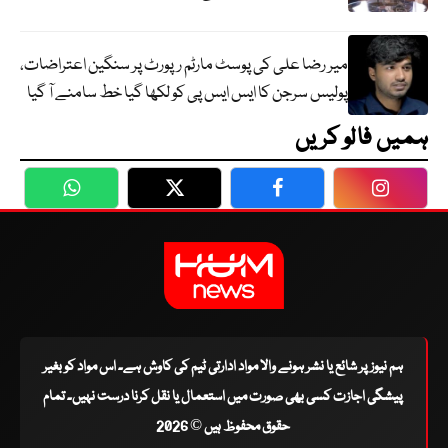
میر رضا علی کی پوسٹ مارٹم رپورٹ پر سنگین اعتراضات،
پولیس سرجن کا ایس ایس پی کو لکھا گیا خط سامنے آ گیا
ہمیں فالو کریں
WhatsApp
Twitter
Facebook
Faceboo
ہم نیوز پر شائع یا نشر ہونے والا مواد ادارتی ٹیم کی کاوش ہے۔ اس مواد کو بغیر
پیشگی اجازت کسی بھی صورت میں استعمال یا نقل کرنا درست نہیں۔ تمام
حقوق محفوظ ہیں © 2026