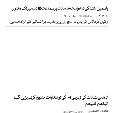
یاسمین راشدکی درخواست ضمانت پر سماعت10دسمبر تک ملتوی
ویب ڈیسک
By
November 28, 2024
وکیل کو دلائل کی ہدایت،سابق وزیر پر بغاوت پر اکسانے کے الزامات ہیں
انتخابی نشانات کی تبدیلی نہ رکی تو انتخابات ملتوی کرنے پڑیں گے،
الیکشن کمیشن
January 17, 2024
By
AHMED HUSSAIN