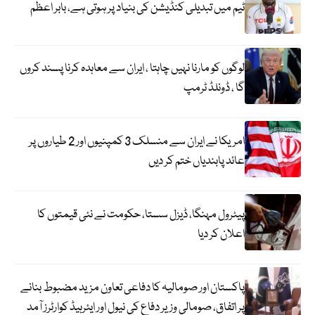
ٹیم میں تبدیلی کنڈیشن کی بنیاد پر ہوتی ہے، بابر اعظم
لوگوں کو مارنا نہیں چاہتا ، ایران سے معاہدہ کرنا پسند کروں
گا ، ڈونلڈ ٹرمپ
امریکا نے ایران سے منسلک 3 کمپنیوں اور 2 طیاروں پر
عائد پابندیاں ختم کر دیں
پیٹرول مہنگا، ڈیزل سستا، حکومت نے نئی قیمتوں کا
اعلان کر دیا
پاکستان اور صومالیہ کا دفاعی تعاون مزید مضبوط بنانے
پر اتفاق، صومالی وزیر دفاع کی نیول اور ایئرہیڈ کوارٹرز آمد