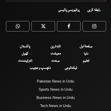
رابطہ کریں
پرائیویسی پالیسی
WhatsApp
Twitter
Facebook
Faceboo
صفحۂ اول
تازہ ترین
پاکستان
دنیا
معیشت
کھیل
تعلیم
صحت
انٹرٹینمنٹ
ٹیکنالوجی
دلچسپ و عجیب
Pakistan News in Urdu
Sports News in Urdu
Business News in Urdu
Tech News in Urdu