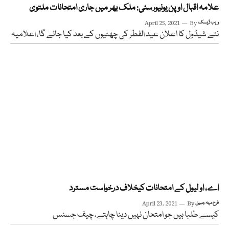
علامہ اقبال اوپن یونیورسٹی: ملک بھر میں جاری امتحانات ملتوی
ویب ڈیسک
By
April 25, 2021
نئے شیڈول کا اعلان عید الفطر کی چھٹیوں کے بعد کیا جائے گا، اعلامیہ
اے، او لیول کے امتحانات کیخلاف درخواست مسترد
فرح مہہ جبین
By
April 23, 2021
کیسے طلبا ہیں جو امتحان نہیں دینا چاہتے، چیف جسٹس