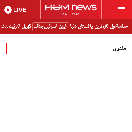
LIVE
6 Aug, 2026
صفحۂ اول
تازہ ترین
پاکستان
دنیا
ایران-اسرائیل جنگ
کھیل
انٹرٹینمنٹ
ملتوی