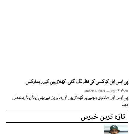
پی ایس ایل کو کسی کی نظر لگ گئی، کھلاڑیوں کے ریمارکس
ویب ڈیسک
By
March 4, 2021
پی ایس ایل ملتوی ہونے پر کھلاڑیوں اور ماہرین نے بھی اپنا اپنا ردعمل
دیا۔
تازہ ترین خبریں