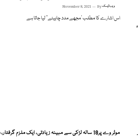
ویب ڈیسک
By
November 8, 2021
اس اشارے کا مطلب ’مجھے مدد چاہیئے‘‘ لیا جاتا ہے
موٹر وے پر18 سالہ لڑکی سے مبینہ زیادتی، ایک ملزم گرفتار، دو فرار