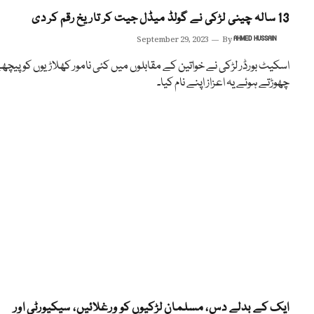
13 سالہ چینی لڑکی نے گولڈ میڈل جیت کر تاریخ رقم کر دی
September 29, 2023
By
AHMED HUSSAIN
اسکیٹ بورڈر لڑکی نے خواتین کے مقابلوں میں کئی نامور کھلاڑیوں کو پیچھ
چھوڑتے ہوئے یہ اعزاز اپنے نام کیا۔
ایک کے بدلے دس، مسلمان لڑکیوں کو ورغلائیں، سیکیورٹی اور