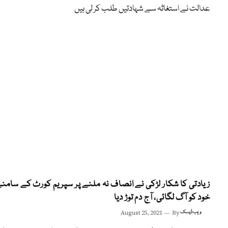
عدالت نے استغاثہ سے شہادتیں طلب کر لی ہیں
زیادتی کا شکار لڑکی نے انصاف نہ ملنے پر سپریم کورٹ کے سامن
خود کو آگ لگائی، آج دم توڑ دیا
ویب ڈیسک
By
August 25, 2021