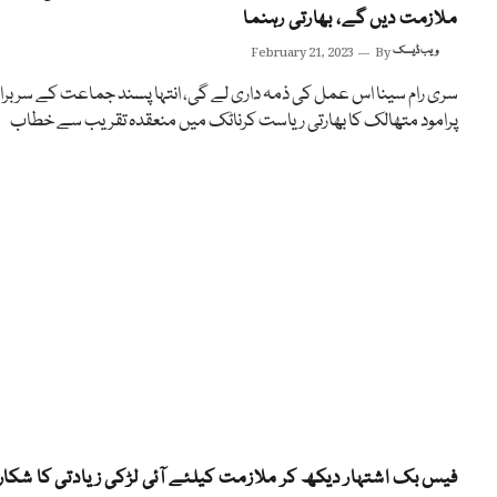
ملازمت دیں گے، بھارتی رہنما
ویب ڈیسک
By
February 21, 2023
سری رام سینا اس عمل کی ذمہ داری لے گی، انتہا پسند جماعت کے سربراہ
پرامود متھالک کا بھارتی ریاست کرناٹک میں منعقدہ تقریب سے خطاب
فیس بک اشتہار دیکھ کر ملازمت کیلئے آئی لڑکی زیادتی کا شکار