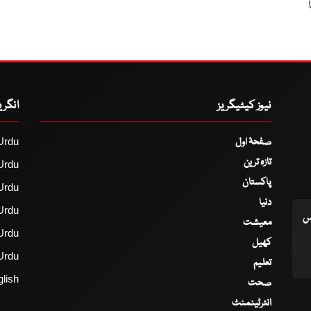
ا
نیوز کیٹیگریز
انگر
صفحۂ اول
Urdu
تازہ ترین
Urdu
پاکستان
Urdu
دنیا
Urdu
اس
معیشت
Urdu
کھیل
Urdu
تعلیم
lish
صحت
انٹرٹینمنٹ