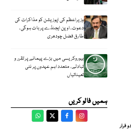
وزیراعظم کی اپوزیشن کو مذاکرات کی
دعوت، اوپن ایجنڈے پر بات ہوگی،
طارق فضل چودھری
بیوروکریسی میں بڑے پیمانے پر تقرر و
تبادلے، متعدد اہم عہدوں پر نئی
تعیناتیاں
ہمیں فالو کریں
WhatsApp
Twitter
Facebook
Facebook