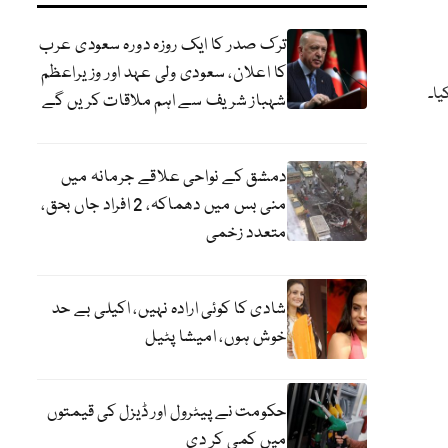
ترک صدر کا ایک روزہ دورہ سعودی عرب
کا اعلان، سعودی ولی عہد اور وزیراعظم
شہباز شریف سے اہم ملاقات کریں گے
دمشق کے نواحی علاقے جرمانہ میں
منی بس میں دھماکہ، 2 افراد جاں بحق،
متعدد زخمی
شادی کا کوئی ارادہ نہیں، اکیلی بے حد
خوش ہوں، امیشا پٹیل
حکومت نے پیٹرول اور ڈیزل کی قیمتوں
میں کمی کر دی