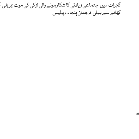
گجرات میں اجتماعی زیادتی کا شکار ہونے والی لڑکی کی موت زہریلی گ
کھانے سے ہوئی، ترجمان پنجاب پولیس
ے