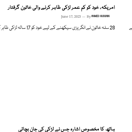
امریکہ، خود کو کم عمر لڑکی ظاہر کرنے والی خاتون گرفتار
June 17, 2023
By
AHMED HUSSAIN
ے
28 سلہ خاتون نے انگریزی سیکھنے کے لیے خود کو 17 سالہ لڑکی ظاہر کیا۔
ہاتھ کا مخصوص اشارہ جس نے لڑکی کی جان بچائی