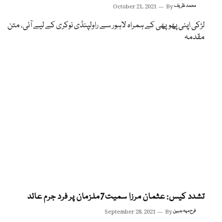
محمد ظریف
By
October 21, 2021
لڑکی اپنی پھوپھی کے ہمراہ لاہور سے راولپنڈی نوکری کے لیے آئی، متن
مقدمہ
تشدد کیس: عثمان مرزا سمیت7ملزمان پر فرد جرم عائد
فرح مہہ جبین
By
September 28, 2021