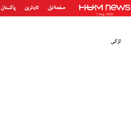
صفحۂ اول
تازہ ترین
پاکستان
7 Aug, 2026
لڑکی