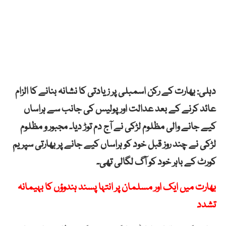
دہلی: بھارت کے رکن اسمبلی پر زیادتی کا نشانہ بنانے کا الزام
عائد کرنے کے بعد عدالت اور پولیس کی جانب سے ہراساں
کیے جانے والی مظلوم لڑکی نے آج دم توڑ دیا۔ مجبور و مظلوم
لڑکی نے چند روز قبل خود کو ہراساں کیے جانے پر بھارتی سپریم
کورٹ کے باہر خود کو آگ لگالی تھی۔
بھارت میں ایک اور مسلمان پر انتہا پسند ہندوؤں کا بہیمانہ
تشدد