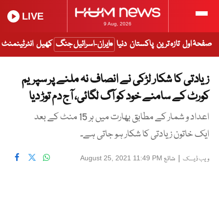
LIVE
9 Aug, 2026
صفحۂ اول
تازہ ترین
پاکستان
دنیا
ایران-اسرائیل جنگ
کھیل
انٹرٹینمنٹ
زیادتی کا شکار لڑکی نے انصاف نہ ملنے پر سپریم
کورٹ کے سامنے خود کو آگ لگائی، آج دم توڑ دیا
اعداد و شمار کے مطابق بھارت میں ہر 15 منٹ کے بعد
ایک خاتون زیادتی کا شکار ہو جاتی ہے۔
|
شائع
August 25, 2021 11:49 PM
ویب ڈیسک