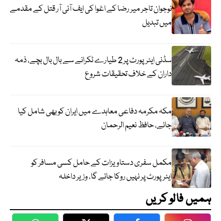
نوجوان تاجر میر رضا کے اغوا کی ایف آئی آر قتل کے مقدمے
میں تبدیل
سڈنی ایئرپورٹ پر 2 طیارے ٹکرانے سے بال بال بچے، ذمہ
داران کے خلاف تحقیقات شروع
مکہ مکرمہ دفاعی معاہدے میں ایران کو بھی شامل کیا
جائے، حافظ نعیم الرحمان
مکمل سفری دستاویزات کے حامل کسی مسافر کو
ایئرپورٹ پر نہیں روکا جائے گا، وزیر داخلہ
ہمیں فالو کریں