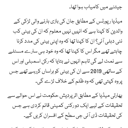
جیتنے میں کامیاب ہوا تھا۔
میڈیا رپورٹس کے مطابق جان کی بازی ہارنے والی لڑکی کے
والدین کا کہنا ہے کہ انہیں نہیں معلوم کہ ان کی بیٹی کب
نئی دہلی آئی؟ ان کا کہنا تھا کہ وہ اپنی بیٹی کی مدد کرنا
چاہتے تھے مگر اس کا کہنا تھا کہ وہ خود ہی سارے مسئلے
سے نمٹ لے گی تاہم انہوں نے بتایا کہ رکن اسمبلی اور اس
کے ساتھی 2019 سے ان کی بیٹی کو ہراساں کررہے تھے جس
پر وہ کہتی تھی کہ وہ ظلم کے خلاف لڑے گی۔
بھارتی میڈیا کے مطابق اتر پردیش حکومت نے اس حوالے سے
تحقیقات کے لیے ایک دو رکنی کمیٹی قائم کردی ہے جس
کی تحقیقات ڈی آئی جی سطح کے افسران کریں گے۔