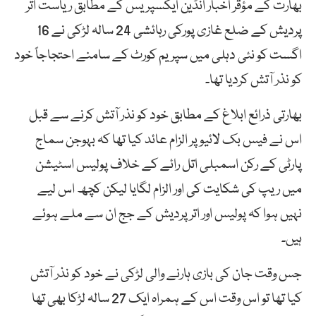
بھارت کے مؤقر اخبار انڈین ایکسپریس کے مطابق ریاست اتر
پردیش کے ضلع غازی پورکی رہائشی 24 سالہ لڑکی نے 16
اگست کو نئی دہلی میں سپریم کورٹ کے سامنے احتجاجاً خود
کو نذر آتش کردیا تھا۔
بھارتی ذرائع ابلاغ کے مطابق خود کو نذر آتش کرنے سے قبل
اس نے فیس بک لائیو پر الزام عائد کیا تھا کہ بہوجن سماج
پارٹی کے رکن اسمبلی اتل رائے کے خلاف پولیس اسٹیشن
میں ریپ کی شکایت کی اور الزام لگایا لیکن کچھ اس لیے
نہیں ہوا کہ پولیس اور اتر پردیش کے جج ان سے ملے ہوئے
ہیں۔
جس وقت جان کی بازی ہارنے والی لڑکی نے خود کو نذر آتش
کیا تھا تو اس وقت اس کے ہمراہ ایک 27 سالہ لڑکا بھی تھا