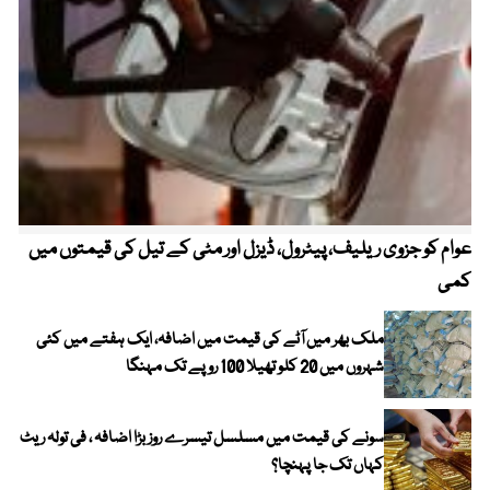
عوام کو جزوی ریلیف، پیٹرول، ڈیزل اور مٹی کے تیل کی قیمتوں میں
4 روز میں سونے کی قیمت میں بڑا اضافہ
کمی
ملک بھر میں آٹے کی قیمت میں اضافہ، ایک ہفتے میں کئی
شہروں میں 20 کلو تھیلا 100 روپے تک مہنگا
سونے کی قیمت میں مسلسل تیسرے روز بڑا اضافہ ، فی تولہ ریٹ
کہاں تک جا پہنچا؟