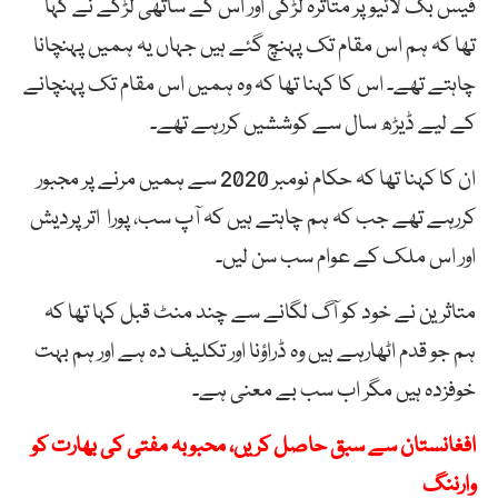
فیس بک لائیو پر متاثرہ لڑکی اور اس کے ساتھی لڑکے نے کہا
تھا کہ ہم اس مقام تک پہنچ گئے ہیں جہاں یہ ہمیں پہنچانا
چاہتے تھے۔ اس کا کہنا تھا کہ وہ ہمیں اس مقام تک پہنچانے
کے لیے ڈیڑھ سال سے کوششیں کررہے تھے۔
ان کا کہنا تھا کہ حکام نومبر 2020 سے ہمیں مرنے پر مجبور
کررہے تھے جب کہ ہم چاہتے ہیں کہ آپ سب، پورا اترپردیش
اور اس ملک کے عوام سب سن لیں۔
متاثرین نے خود کو آگ لگانے سے چند منٹ قبل کہا تھا کہ
ہم جو قدم اٹھارہے ہیں وہ ڈراؤنا اور تکلیف دہ ہے اور ہم بہت
خوفزدہ ہیں مگر اب سب بے معنی ہے۔
افغانستان سے سبق حاصل کریں، محبوبہ مفتی کی بھارت کو
وارننگ