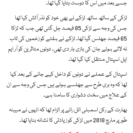
جسے بعد میں اس کا دوست بتایا گیا تھا۔
لڑکی کے ساتھ ساتھ لڑکے نے بھی خود کو نذر آتش کیا تھا
جس کی وجہ سے لڑکی 85 فیصد جل گئی تھی جب کہ لڑکا
65 فیصد جھلس گیا تھا۔ لڑکے نے ہفتے کو زخموں کی تاب
نہ لاتے ہوئے جان کی بازی ہار دی تھی۔ دونوں متاثرین کو آر ایم
ایل اسپتال منتقل کیا گیا تھا۔
اسپتال کے عملے نے دونوں کو داخل کیے جانے کے بعد کہا
تھا کہ وہ بری طرح سے جھلسے ہوئے ہیں جس کی وجہ سے ان
کے علاج میں سخت دشواری کا سامنا ہے۔
بھارت کے رکن اسمبلی اٹل رائے پر الزام تھا کہ انہوں نے مبینہ
طور پر مارچ 2018 میں لڑکی کو زیادتی کا نشانہ بنایا تھا۔