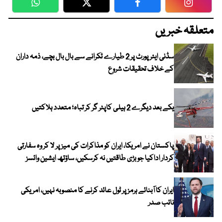
WhatsApp
Twitter
Facebook
Faceboo
متعلقہ خبریں
سڈنی ایئرپورٹ پر 2 طیارے ٹکرانے سے بال بال بچے، ذمہ داران
کے خلاف تحقیقات شروع
یکے بعد دیگرے 2 ہیلی کاپٹر گر کر تباہ؛ متعدد ہلاکتیں
پاکستان نے امریکا، ایران کو مذاکرات کی میز پر لا کر وہ سفارتی
کردار اداکیا جو بڑی طاقتیں نہ کرسکیں، ساؤتھ ایشین وائسز
ایران کا آبنائے ہرمز پر ٹول عائد کرنے کا منصوبہ نہیں، امریکی
نائب صدر