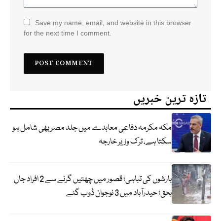
Save my name, email, and website in this browser
for the next time I comment.
تازہ ترین خبریں
مکہ مکرمہ دفاعی معاہدے میں جلد مصر بھی شامل ہو
سکتا ہے، ترک وزیر خارجہ
بارشوں کی تباہی؛ قصور میں چھتیں گرنے سے 2 افراد جاں
بحق؛ حیدرآباد میں 3 نوجوان ڈوب گئے