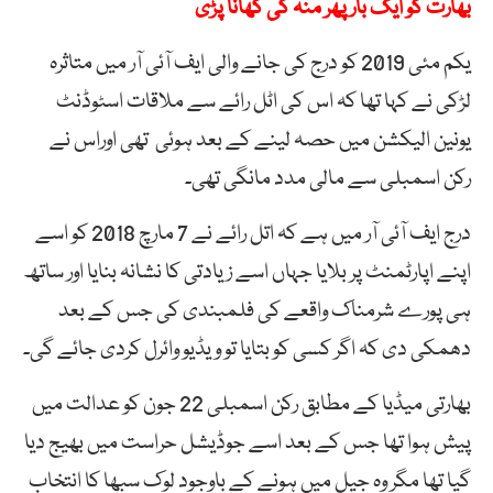
بھارت کو ایک بار پھر منہ کی کھانا پڑی
یکم مئی 2019 کو درج کی جانے والی ایف آئی آر میں متاثرہ
لڑکی نے کہا تھا کہ اس کی اٹل رائے سے ملاقات اسٹوڈنٹ
یونین الیکشن میں حصہ لینے کے بعد ہوئی تھی اوراس نے
رکن اسمبلی سے مالی مدد مانگی تھی۔
درج ایف آئی آر میں ہے کہ اتل رائے نے 7 مارچ 2018 کو اسے
اپنے اپارٹمنٹ پر بلایا جہاں اسے زیادتی کا نشانہ بنایا اور ساتھ
ہی پورے شرمناک واقعے کی فلمبندی کی جس کے بعد
دھمکی دی کہ اگر کسی کو بتایا تو ویڈیو وائرل کردی جائے گی۔
بھارتی میڈیا کے مطابق رکن اسمبلی 22 جون کو عدالت میں
پیش ہوا تھا جس کے بعد اسے جوڈیشل حراست میں بھیج دیا
گیا تھا مگر وہ جیل میں ہونے کے باوجود لوک سبھا کا انتخاب