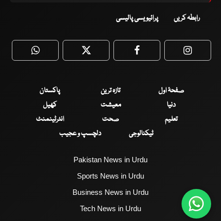
رابطہ کریں
پرائیویسی پالیسی
WhatsApp
Twitter
Facebook
Faceboo
صفحۂ اول
تازہ ترین
پاکستان
دنیا
معیشت
کھیل
تعلیم
صحت
انٹرٹینمنٹ
ٹیکنالوجی
دلچسپ و عجیب
Pakistan News in Urdu
Sports News in Urdu
Business News in Urdu
Tech News in Urdu