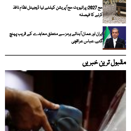
حج 2027: پرائیویٹ حج آپریشن کیلئے نیا ڈیجیٹل نظام نافذ
کرنے کا فیصلہ
ایران اور عمان آبنائے ہرمز سے متعلق معاہدے کے قریب پہنچ
گئے، عباس عراقچی
مقبول ترین خبریں