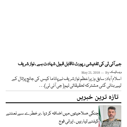
جے آئی ٹی کی تفتیشی رپورٹ ناقابل قبول شہادت ہے ، نواز شریف
ویب ڈیسک
By
May 21, 2018
اسلام آباد: سابق وزیراعظم نوازشریف نےپاناما کیس کی جانچ پڑتال کے
لیے بنائی گئی مشترکہ تحقیقاتی ٹیم( جی آئی ٹی)…
تازہ ترین خبریں
جنگی صلاحیتوں میں اضافہ کر دیا ، ہر خطرے سے نمٹنے
کیلئے تیار ہیں ، ایرانی فوج