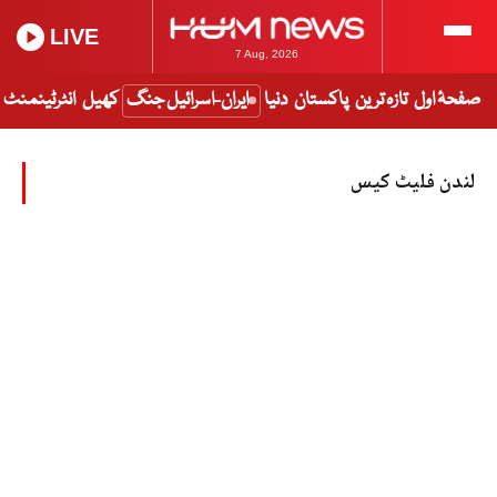
LIVE
7 Aug, 2026
صفحۂ اول
تازہ ترین
پاکستان
دنیا
ایران-اسرائیل جنگ
کھیل
انٹرٹینمنٹ
لندن فلیٹ کیس