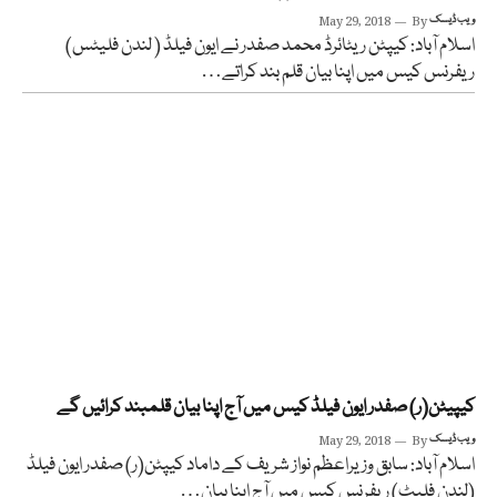
ویب ڈیسک
By
May 29, 2018
اسلام آباد: کیپٹن ریٹائرڈ محمد صفدر نے ایون فیلڈ ( لندن فلیٹس)
ریفرنس کیس میں اپنا بیان قلم بند کراتے…
کیپیٹن(ر) صفدر ایون فیلڈ کیس میں آج اپنا بیان قلمبند کرائیں گے
ویب ڈیسک
By
May 29, 2018
اسلام آباد: سابق وزیراعظم نواز شریف کے داماد کیپٹن(ر) صفدر ایون فیلڈ
(لندن فلیٹ) ریفرنس کیس میں آج اپنا بیان…