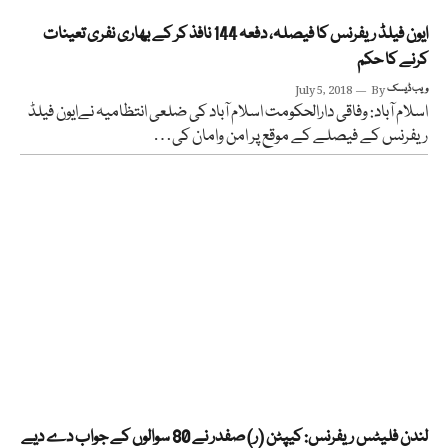
ایون فیلڈ ریفرنس کا فیصلہ، دفعہ 144 نافذ کر کے بھاری نفری تعینات
کرنے کا حکم
ویب ڈیسک
By
July 5, 2018
اسلام آباد: وفاقی دارالحکومت اسلام آباد کی ضلعی انتظامیہ نےایون فیلڈ
ریفرنس کے فیصلے کے موقع پر امن وامان کی…
لندن فلیٹس ریفرنس: کیپٹن (ر) صفدر نے 80 سوالوں کے جواب دے دیے