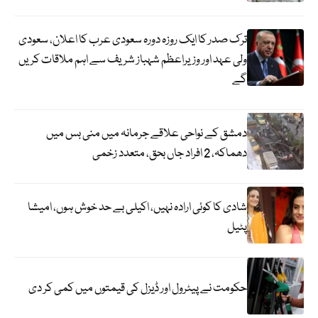
ترک صدر کا ایک روزہ دورہ سعودی عرب کا اعلان، سعودی
ولی عہد اور وزیراعظم شہباز شریف سے اہم ملاقات کریں
گے
دمشق کے نواحی علاقے جرمانہ میں منی بس میں
دھماکہ، 2 افراد جاں بحق، متعدد زخمی
شادی کا کوئی ارادہ نہیں، اکیلی بے حد خوش ہوں، امیشا
پٹیل
حکومت نے پیٹرول اور ڈیزل کی قیمتوں میں کمی کر دی