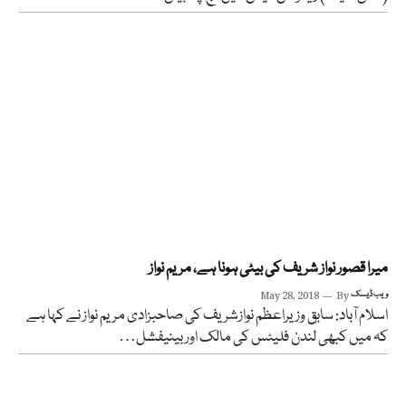
میرا قصور نواز شریف کی بیٹی ہونا ہے، مریم نواز
ویب ڈیسک
By
May 28, 2018
اسلام آباد: سابق وزیراعظم نوازشریف کی صاحبزادی مریم نواز نے کہا ہے
کہ میں کبھی لندن فلیٹس کی مالک اوربینیفشل…