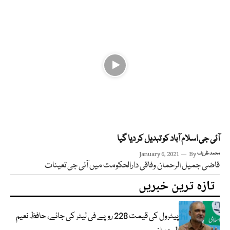
آئی جی اسلام آباد کو تبدیل کر دیا گیا
محمد ظریف
By
January 6, 2021
قاضی جمیل الرحمان وفاقی دارالحکومت میں آئی جی تعینات
تازہ ترین خبریں
پیٹرول کی قیمت 228 روپے فی لیٹر کی جائے، حافظ نعیم