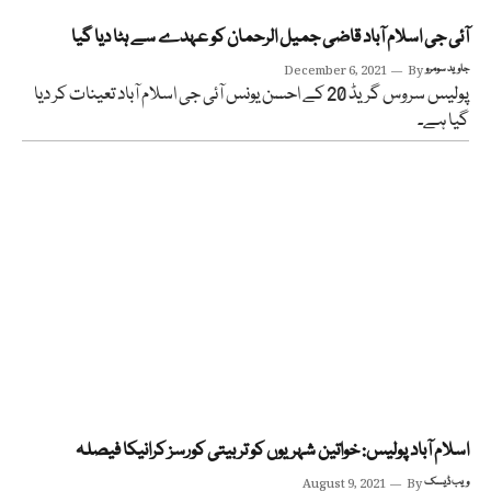
آئی جی اسلام آباد قاضی جمیل الرحمان کو عہدے سے ہٹا دیا گیا
جاوید سومرو
By
December 6, 2021
پولیس سروس گریڈ 20 کے احسن یونس آئی جی اسلام آباد تعینات کر دیا
گیا ہے۔
اسلام آباد پولیس: خواتین شہریوں کو تربیتی کورسز کرانیکا فیصلہ
ویب ڈیسک
By
August 9, 2021