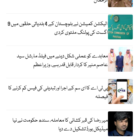
الرحمان
الیکشن کمیشن نے بلوچستان کے 4 بلدیاتی حلقوں میں 9
اگست کی پولنگ ملتوی کردی
معاہدے کو عملی شکل دینے میں فیلڈ مارشل سید
عاصم منیر کا کردار قابل قدر ہے، وزیراعظم
پی ٹی اے کا ای سم کے اجرا اور تبدیلی کی فیس کم کرنے کا
فیصلہ
میر رضا کی قبر کشائی کا معاملہ، سندھ حکومت نے نیا
میڈیکل بورڈ تشکیل دے دیا