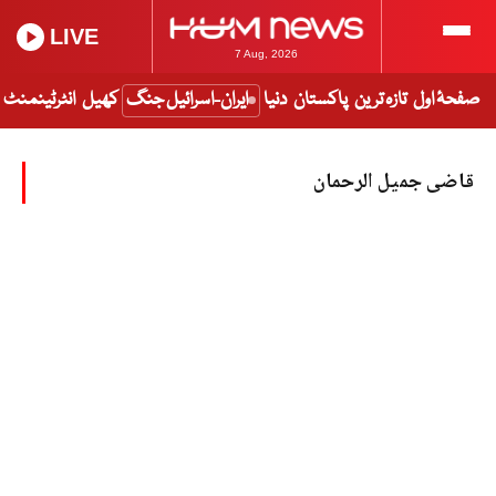
LIVE
7 Aug, 2026
صفحۂ اول
تازہ ترین
پاکستان
دنیا
ایران-اسرائیل جنگ
کھیل
انٹرٹینمنٹ
قاضی جمیل الرحمان