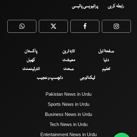
رابطہ کریں
پرائیویسی پالیسی
WhatsApp
Twitter
Facebook
Faceboo
صفحۂ اول
تازہ ترین
پاکستان
دنیا
معیشت
کھیل
تعلیم
صحت
انٹرٹینمنٹ
ٹیکنالوجی
دلچسپ و عجیب
Pakistan News in Urdu
Sports News in Urdu
Business News in Urdu
Tech News in Urdu
Entertainment News in Urdu