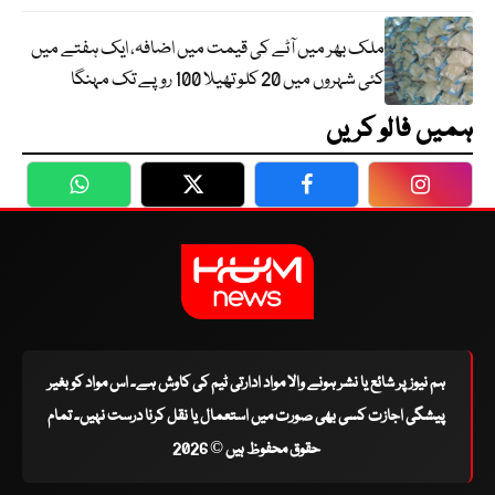
ملک بھر میں آٹے کی قیمت میں اضافہ، ایک ہفتے میں
کئی شہروں میں 20 کلو تھیلا 100 روپے تک مہنگا
ہمیں فالو کریں
WhatsApp
Twitter
Facebook
Faceboo
ہم نیوز پر شائع یا نشر ہونے والا مواد ادارتی ٹیم کی کاوش ہے۔ اس مواد کو بغیر
پیشگی اجازت کسی بھی صورت میں استعمال یا نقل کرنا درست نہیں۔ تمام
حقوق محفوظ ہیں © 2026