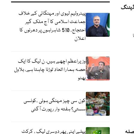
یڈیٹنگ
پیٹرولیم لیوی اور مہنگائی کے خلاف
جماعت اسلامی کا آج ملک گیر
احتجاج، 510 شاہراہوں پر دھرنوں کا
اعلان
وزیراعظم اچھے ہیں، ن لیگ کا ایک
حصہ ہمارا اتحاد توڑنا چاہتا ہے، بلاول
بھٹو
کون سی چیز مہنگی ہوئی ،کونسی
سستی؟ ہفتہ وار رپورٹ آگئی
پہلے اپنی پھر دوسری لیگ ، کرکٹ
یصلہ