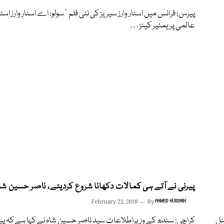
پیرس: فرانس میں اسٹار وارز سیریز کی نئی فلم ’ سولو: اے اسٹار وارز اسٹو
عالمی پریمئیر کینز…
پیرنی نے آتے ہی کمالات دکھانا شروع کردیئے، ناصر حسین شا
February 22, 2018
By
AHMED HUSSAIN
نل
کراچی: سندھ کے وزیراطلاعات سید ناصر حسین شاہ نے کہا ہے کہ پیر