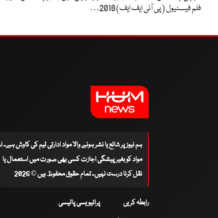
فلم فیسٹیول ( پی آئی ایف ایف) 2018…
ہم نیوز پر شائع یا نشر ہونے والا مواد ادارتی ٹیم کی کاوش ہے۔ 
مواد کو بغیر پیشگی اجازت کسی بھی صورت میں استعمال یا
نقل کرنا درست نہیں۔ تمام حقوق محفوظ ہیں © 2026
رابطہ کریں
پرائیویسی پالیسی