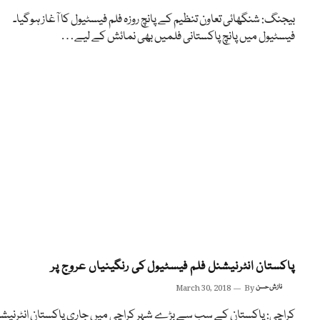
بیجنگ: شنگھائی تعاون تنظیم کے پانچ روزہ فلم فیسٹیول کا آغاز ہوگیا۔
فیسٹیول میں پانچ پاکستانی فلمیں بھی نمائش کے لیے…
پاکستان انٹرنیشنل فلم فیسٹیول کی رنگینیاں عروج پر
نازش حسن
By
March 30, 2018
کراچی: پاکستان کے سب سے بڑے شہر کراچی میں جاری پاکستان انٹرنیش