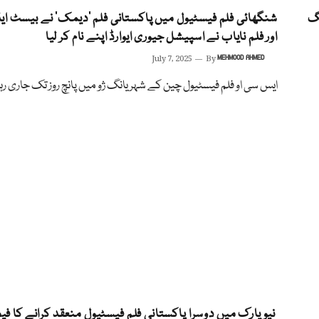
نگ
شنگھائی فلم فیسٹیول میں پاکستانی فلم ’دیمک‘ نے بیسٹ ا
اور فلم نایاب نے اسپیشل جیوری ایوارڈ اپنے نام کر لیا
July 7, 2025
By
MEHMOOD AHMED
ایس سی او فلم فیسٹیول چین کے شہر یانگ ژو میں پانچ روز تک جاری رہا
نیویارک میں دوسرا پاکستانی فلم فیسٹیول منعقد کرانے کا ف