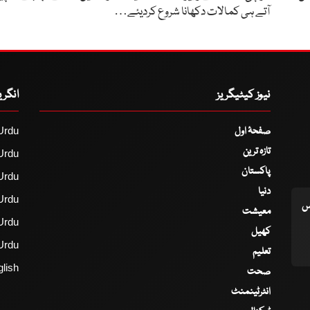
آتے ہی کمالات دکھانا شروع کردیئے…
نیوز کیٹیگریز
انگر
صفحۂ اول
Urdu
تازہ ترین
Urdu
پاکستان
Urdu
دنیا
Urdu
اس
معیشت
Urdu
کھیل
Urdu
تعلیم
lish
صحت
انٹرٹینمنٹ