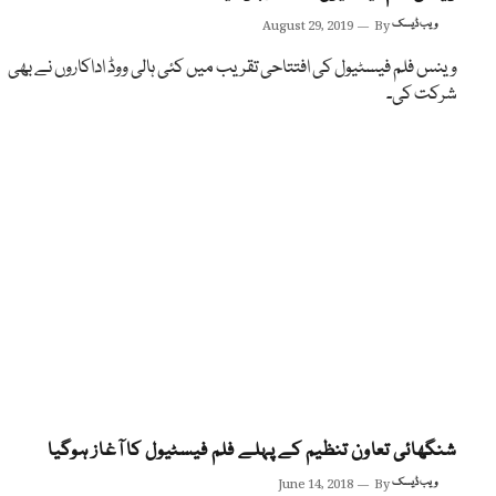
ویب ڈیسک
By
August 29, 2019
وینس فلم فیسٹیول کی افتتاحی تقریب میں کئی ہالی ووڈ اداکاروں نے بھی
شرکت کی۔
شنگھائی تعاون تنظیم کے پہلے فلم فیسٹیول کا آغاز ہوگیا
ویب ڈیسک
By
June 14, 2018