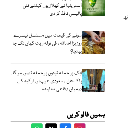
آسٹریلیا نے کھلاڑیوں کیلئے نئی
پالیسی نافذ کر دی
ٓٹھ
سونے کی قیمت میں مسلسل تیسرے
روز بڑا اضافہ ، فی تولہ ریٹ کہاں تک جا
پہنچا؟
ایک پر حملہ تینوں پر حملہ تصور ہو گا،
پاکستان ، سعودی عرب اور ترکیہ کے
درمیان دفاعی معاہدہ
ہمیں فالو کریں