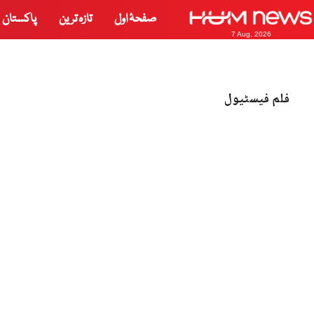
صفحۂ اول
تازہ ترین
پاکستان
7 Aug, 2026
فلم فیسٹیول