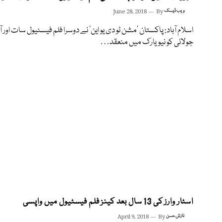
ویب ڈیسک
By
June 28, 2018
اسلام آباد: پاکستان ’مشن ٹو دی یو این‘ نے دوسرا فلم فیسٹیول سات اور ا
جولائی کو نیویارک میں منعقد…
اسٹار وارز کی 13 سال بعد کینز فلم فیسٹیول میں واپسی
نازش حسن
By
April 9, 2018