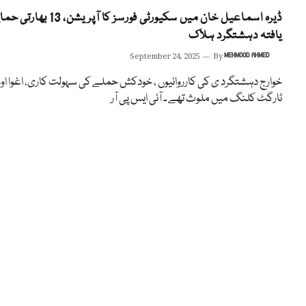
ڈیرہ اسماعیل خان میں سکیورٹی فورسز کا آپریشن، 13
یافتہ دہشتگرد ہلاک
September 24, 2025
By
MEHMOOD AHMED
خوارج دہشتگرد ی کی کارروائیوں ، خودکش حملے کی سہولت کاری، اغوا اور
ٹارگٹ کلنگ میں ملوث تھے ۔ آئی ایس پی آر