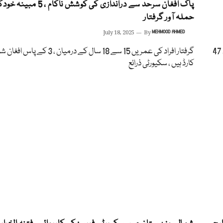
پاک افغان سرحد سے دراندازی کی کوشش ناکام ، 5
حملہ آور گرفتار
July 18, 2025
By
MEHMOOD AHMED
2 روز میں مجموعی طور پر ہلاک بھارتی حمایت یافتہ دہشتگردوں کی تعداد 47
گرفتار افراد کی عمریں 15 سے 18 سال کے درمیان ، 3 ک
کارڈ ہیں ، سکیورٹی ذرائع