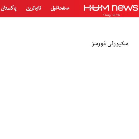
صفحۂ اول
تازہ ترین
پاکستان
7 Aug, 2026
سکیورٹی فورسز