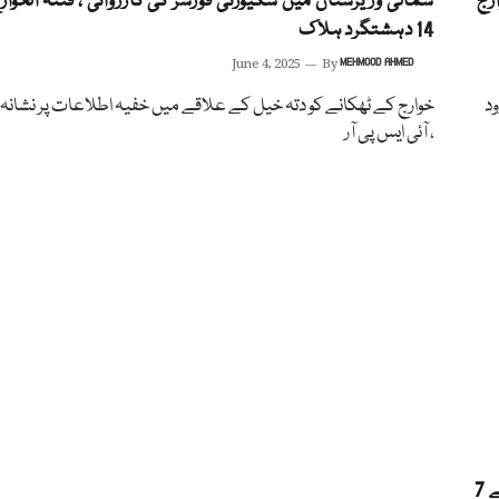
رٹی فورسز کے آپریشنز ، 5 خوارج
شمالی وزیرستان میں سکیورٹی فورسز کی کارروائی ، فتنہ الخوا
14 دہشتگرد ہلاک
June 4, 2025
By
MEHMOOD AHMED
ود
خوارج کے ٹھکانے کو دتہ خیل کے علاقے میں خفیہ اطلاعات پر نشانہ بن
، آئی ایس پی آر
بلوچستان میں سکیورٹی فورسز کی کارروائیاں ، فتنہ الہندوستان کے 7