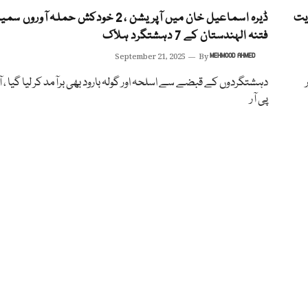
 بھارتی حمایت
ڈیرہ اسماعیل خان میں آپریشن ، 2 خودکش حملہ آوروں 
فتنہ الہندستان کے 7 دہشتگرد ہلاک
September 21, 2025
By
MEHMOOD AHMED
دہشتگردوں کے قبضے سے اسلحہ اور گولہ بارود بھی برآمد کر لیا گیا ، ا
پی آر