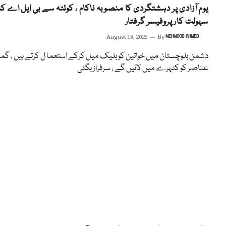
یوم آزادی پر دہشتگردی کا منصوبہ ناکام ، کوئٹہ سے بی ایل اے کا
سہولت کار پروفیسر گرفتار
August 18, 2025
By
MEHMOOD AHMED
دشمن بلوچستان میں خواتین کو بلیک میل کرکے استعما ل کرتے ہیں ، گمر
عناصر کو کٹہرے میں لائیں گے ، سرفراز بگٹی