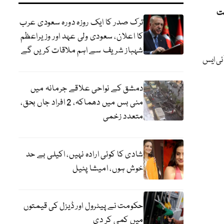
سمیت
ترک صدر کا ایک روزہ دورہ سعودی عرب
کا اعلان، سعودی ولی عہد اور وزیراعظم
شہباز شریف سے اہم ملاقات کریں گے
ٓئی ایس
دمشق کے نواحی علاقے جرمانہ میں
منی بس میں دھماکہ، 2 افراد جاں بحق،
متعدد زخمی
شادی کا کوئی ارادہ نہیں، اکیلی بے حد
خوش ہوں، امیشا پٹیل
حکومت نے پیٹرول اور ڈیزل کی قیمتوں
میں کمی کر دی