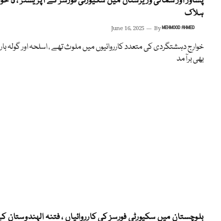
پشاور اور شمالی وزیرستان میں سکیو
ہلاک
June 16, 2025
By
MEHMOOD AHMED
خوارج دہشتگردی کی متعدد کارروائیوں میں ملوث تھے ، اسلحہ اور گولہ بار
بھی برآمد