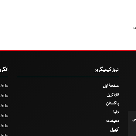
ی
نیوز کیٹیگریز
انگر
صفحۂ اول
Urdu
تازہ ترین
Urdu
پاکستان
Urdu
دنیا
Urdu
اس
معیشت
Urdu
کھیل
Urdu