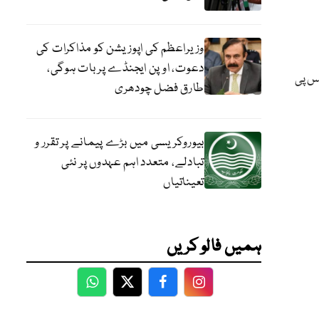
وزیراعظم کی اپوزیشن کو مذاکرات کی
دعوت، اوپن ایجنڈے پر بات ہوگی،
یس پی
طارق فضل چودھری
بیوروکریسی میں بڑے پیمانے پر تقرر و
تبادلے، متعدد اہم عہدوں پر نئی
تعیناتیاں
ہمیں فالو کریں
WhatsApp
Twitter
Facebook
Facebook