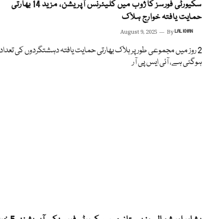
سکیورٹی فورسز کا ژوب میں کلیئرنس آپریشن، مزید 14 بھارتی
حمایت یافتہ خوارج ہلاک
August 9, 2025
By
LAL KHAN
ہوگئی ہے، آئی ایس پی آر