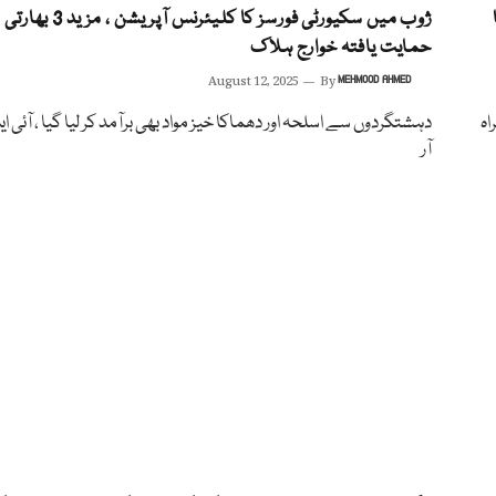
ژوب میں سکیورٹی فورسز کا کلیئرنس آپریشن ، مزید 3 بھارتی
حمایت یافتہ خوارج ہلاک
August 12, 2025
By
MEHMOOD AHMED
اہ
دہشتگردوں سے اسلحہ اور دھماکا خیز مواد بھی برآمد کر لیا گیا ، آئی ا
آر