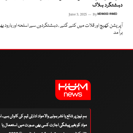
دہشتگرد ہلاک
June 3, 2025
By
MEHMOOD AHMED
آپریشن کھیچ اور قلات میں کئے گئے ، دہشتگردوں سے اسلحہ اور بارود بھ
برآمد
ہم نیوز پر شائع یا نشر ہونے والا مواد ادارتی ٹیم کی کاوش ہے۔ 
مواد کو بغیر پیشگی اجازت کسی بھی صورت میں استعمال یا