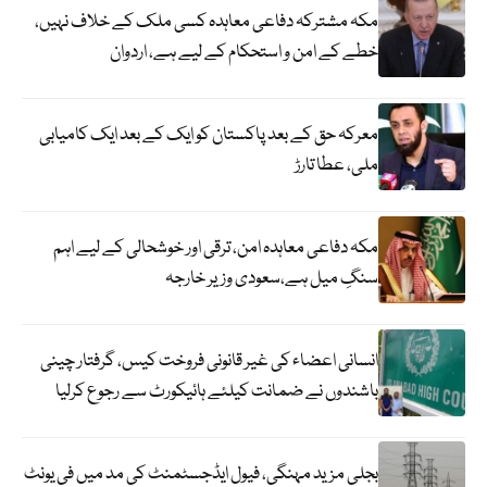
مکہ مشترکہ دفاعی معاہدہ کسی ملک کے خلاف نہیں،
خطے کے امن و استحکام کے لیے ہے، اردوان
معرکہ حق کے بعد پاکستان کو ایک کے بعد ایک کامیابی
ملی، عطا تارڑ
مکہ دفاعی معاہدہ امن، ترقی اور خوشحالی کے لیے اہم
سنگِ میل ہے،سعودی وزیر خارجہ
انسانی اعضاء کی غیر قانونی فروخت کیس، گرفتار چینی
باشندوں نے ضمانت کیلئے ہائیکورٹ سے رجوع کرلیا
بجلی مزید مہنگی، فیول ایڈجسٹمنٹ کی مد میں فی یونٹ