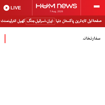
LIVE
7 Aug, 2026
صفحۂ اول
تازہ ترین
پاکستان
دنیا
ایران-اسرائیل جنگ
کھیل
انٹرٹینمنٹ
سفارتخانہ