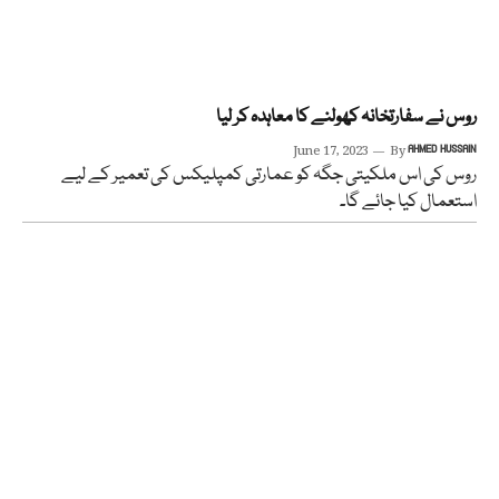
روس نے سفارتخانہ کھولنے کا معاہدہ کر لیا
June 17, 2023
By
AHMED HUSSAIN
روس کی اس ملکیتی جگہ کو عمارتی کمپلیکس کی تعمیر کے لیے
استعمال کیا جائے گا۔