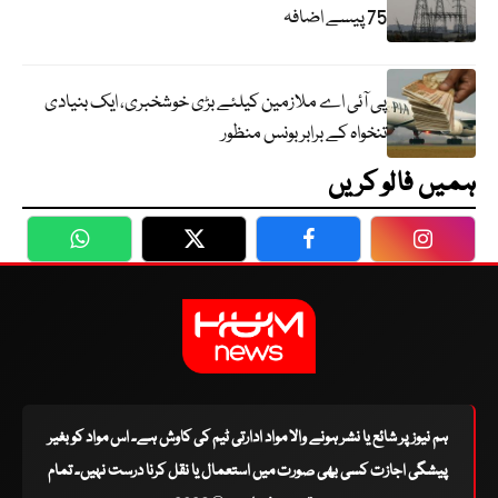
75 پیسے اضافہ
پی آئی اے ملازمین کیلئے بڑی خوشخبری، ایک بنیادی
تنخواہ کے برابر بونس منظور
ہمیں فالو کریں
WhatsApp
Twitter
Facebook
Faceboo
ہم نیوز پر شائع یا نشر ہونے والا مواد ادارتی ٹیم کی کاوش ہے۔ اس مواد کو بغیر
پیشگی اجازت کسی بھی صورت میں استعمال یا نقل کرنا درست نہیں۔ تمام