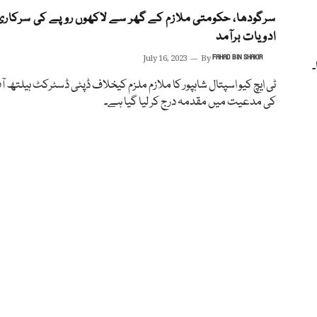
سرگودھا، حکومتی ملازم کے گھر سے لاکھوں روپے کی سرکاری
ادویات برآمد
July 16, 2023
By
FAHAD BIN SHAKIR
۔
ٹی ایچ کیو اسپتال شاہپور کا ملازم ملزم کیخلاف ڈپٹی ڈسٹرکٹ ہیلتھ آ
کی مدعیت میں مقدمہ درج کر لیا گیا ہے۔