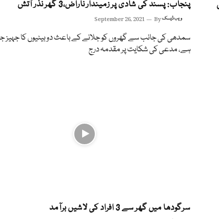
با کی
پنجاب: پسند کی شادی پر زمیندار ناراض،3 گھر نذر آتش
ویب ڈیسک
By
September 26, 2021
سمدھی کی جانب سے گھروں کو جلانے کے باعث دو بیٹیوں کا جہیز جل
ہے، مدعی کی شکایت پر مقدمہ درج
سرگودھا میں گھر سے 3 افراد کی لاشیں برآمد