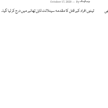
ویب ڈیسک
By
October 17, 2020
ھی
تینوں افراد کے قتل کا مقدمہ سیٹلائٹ ٹاؤن تھانے میں درج کر لیا گیا۔