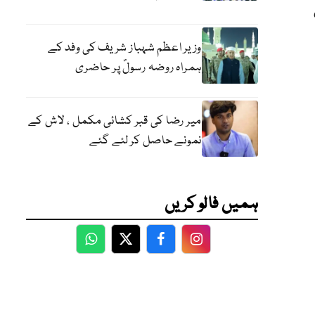
وزیر اعظم شہباز شریف کی وفد کے
ہمراہ روضہ رسولؐ پر حاضری
میر رضا کی قبر کشائی مکمل ، لاش کے
نمونے حاصل کر لئے گئے
ہمیں فالو کریں
WhatsApp
Twitter
Facebook
Facebook