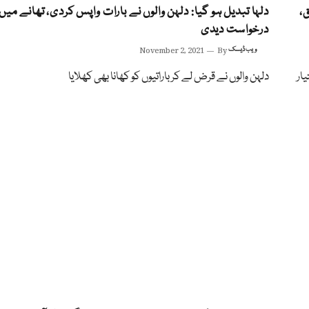
جاں بحق،
دلہا تبدیل ہو گیا: دلہن والوں نے بارات واپس کردی، تھانے میں
درخواست دیدی
ویب ڈیسک
By
November 2, 2021
ار
دلہن والوں نے قرض لے کر باراتیوں کو کھانا بھی کھلایا