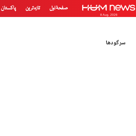
صفحۂ اول
تازہ ترین
پاکستان
8 Aug, 2026
سرگودھا