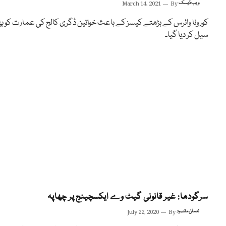
ویب ڈیسک
By
March 14, 2021
کورونا وائرس کے بڑھتے کیسز کے باعث خواتین ڈگری کالج کی عمارت کو ب
سیل کر دیا گیا۔
سرگودھا: غیر قانونی گیٹ وے ایکسچینج پر چھاپہ
نعمان مقصود
By
July 22, 2020