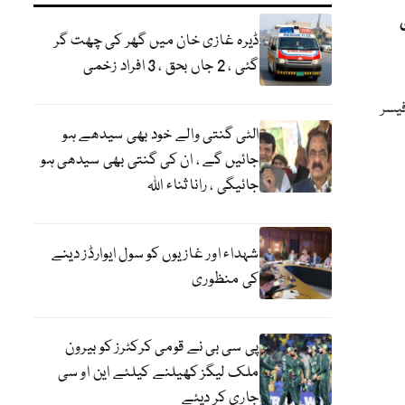
ڈیرہ غازی خان میں گھر کی چھت گر
گئی ، 2 جاں بحق ، 3 افراد زخمی
فیسر
الٹی گنتی والے خود بھی سیدھے ہو
جائیں گے ، ان کی گنتی بھی سیدھی ہو
جائیگی ، رانا ثناء اللہ
شہداء اور غازیوں کو سول ایوارڈز دینے
کی منظوری
پی سی بی نے قومی کرکٹرز کو بیرون
ملک لیگز کھیلنے کیلئے این او سی
جاری کر دیئے