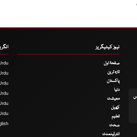
نیوز کیٹیگریز
انگر
صفحۂ اول
Urdu
تازہ ترین
Urdu
پاکستان
Urdu
دنیا
Urdu
اس
معیشت
Urdu
کھیل
Urdu
تعلیم
lish
صحت
انٹرٹینمنٹ