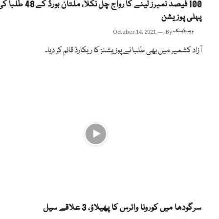
100 فیصد نمبرز لینے کا رواج چل نکلا، ملتان بورڈ کے 48 طل
پہلی پوزیشن
ویب ڈیسک
By
October 14, 2021
آزاد کشمیر میں بھی طلبا نے پوزیشنز کا ریکارڈ قائم کر دیا۔
سرگودھا میں کورونا وائرس کا پھیلاؤ، 3 علاقے سیل