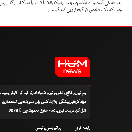
غیر قانونی گیٹ وے ایکسچینج سے الیکٹرانک آلات برآمد کرلیے گئے ہیں
جب کہ ایک شخص کو گرفتار بھی کیا گیا ہے۔
ہم نیوز پر شائع یا نشر ہونے والا مواد ادارتی ٹیم کی کاوش ہے۔ 
مواد کو بغیر پیشگی اجازت کسی بھی صورت میں استعمال یا
نقل کرنا درست نہیں۔ تمام حقوق محفوظ ہیں © 2026
رابطہ کریں
پرائیویسی پالیسی