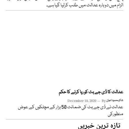
الزام میں دوبارہ عدالت میں طلب کرلیا گیا ہے۔
عدالت کا ڈی جے بٹ کو رہا کرنے کا حکم
شاکر محمود اعوان
By
December 10, 2020
عدالت نے ڈی جے بٹ کی ضمانت 50 ہزار کے مچلکوں کے عوض
منظورکی
تازہ ترین خبریں