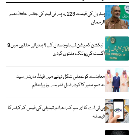
پیٹرول کی قیمت 228 روپے فی لیٹر کی جائے، حافظ نعیم
الرحمان
الیکشن کمیشن نے بلوچستان کے 4 بلدیاتی حلقوں میں 9
اگست کی پولنگ ملتوی کردی
معاہدے کو عملی شکل دینے میں فیلڈ مارشل سید
عاصم منیر کا کردار قابل قدر ہے، وزیراعظم
پی ٹی اے کا ای سم کے اجرا اور تبدیلی کی فیس کم کرنے کا
فیصلہ