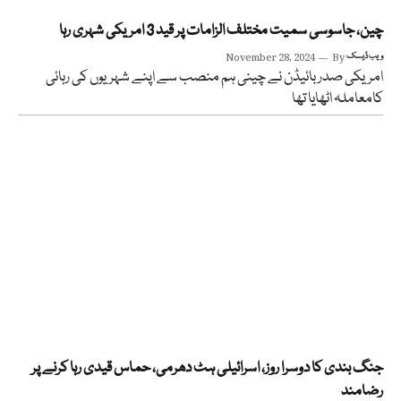
چین، جاسوسی سمیت مختلف الزامات پر قید 3 امریکی شہری رہا
ویب ڈیسک
By
November 28, 2024
امریکی صدربائیڈن نے چینی ہم منصب سے اپنے شہریوں کی رہائی
کامعاملہ اٹھایا تھا
جنگ بندی کا دوسرا روز، اسرائیلی ہٹ دھرمی، حماس قیدی رہا کرنے پر
رضامند