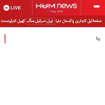
LIVE
7 Aug, 2026
صفحۂ اول
تازہ ترین
پاکستان
دنیا
ایران-اسرائیل جنگ
کھیل
انٹرٹینمنٹ
رہا