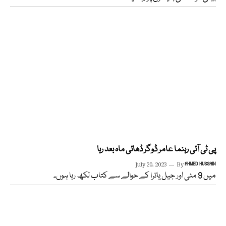
پی ٹی آئی رہنما عامر ڈوگر ڈھائی ماہ بعد رہا
July 20, 2023
By
AHMED HUSSAIN
میں 9 مئی اور جیل یاترا کے حوالے سے کتاب لکھ رہا ہوں۔