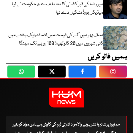
میر رضا کی قبر کشائی کا معاملہ، سندھ حکومت نے نیا
میڈیکل بورڈ تشکیل دے دیا
ملک بھر میں آٹے کی قیمت میں اضافہ، ایک ہفتے میں
کئی شہروں میں 20 کلو تھیلا 100 روپے تک مہنگا
ہمیں فالو کریں
WhatsApp
Twitter
Facebook
Faceboo
ہم نیوز پر شائع یا نشر ہونے والا مواد ادارتی ٹیم کی کاوش ہے۔ اس مواد کو بغیر