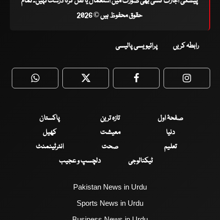
پیشگی اجازت کسی بھی صورت میں استعمال یا نقل کرنا درست نہیں۔ تمام
حقوق محفوظ ہیں © 2026
رابطہ کریں
پرائیویسی پالیسی
WhatsApp
Twitter
Facebook
Faceboo
صفحۂ اول
تازہ ترین
پاکستان
دنیا
معیشت
کھیل
تعلیم
صحت
انٹرٹینمنٹ
ٹیکنالوجی
دلچسپ و عجیب
Pakistan News in Urdu
Sports News in Urdu
Business News in Urdu