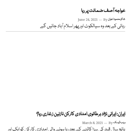
خواجہ آصف ضمانت پر رہا
شاکر محمود اعوان
By
June 24, 2021
رہائی کے بعد وہ سیالکوٹ اور پھر اسلام آباد جائیں گے
ایران: ایرانی نژاد برطانوی امدادی کارکن نازنین زغاری رہا؟
ویب ڈیسک
By
March 8, 2021
پانچ سال قید کی سزا کاٹنے کے بعد رہا ہونے والی امدادی کارکن کو ایک اور